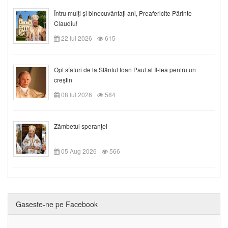
Întru mulți și binecuvântați ani, Preafericite Părinte
Claudiu!
22 Iul 2026
615
Opt sfaturi de la Sfântul Ioan Paul al II-lea pentru un
creștin
08 Iul 2026
584
Zâmbetul speranței
05 Aug 2026
566
Gaseste-ne pe Facebook