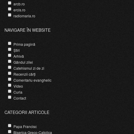
arcb.ro
ercis.ro
radiomaria.ro
NAVIGARE ÎN WEBSITE
Prima pagină
Știri
Arhivă
Gândul zilei
Catehismul zi de zi
Recenzii cărți
Comentariu evanghelic
Video
Curia
Contact
CATEGORII ARTICOLE
Papa Francisc
Biserica Greco-Catolica