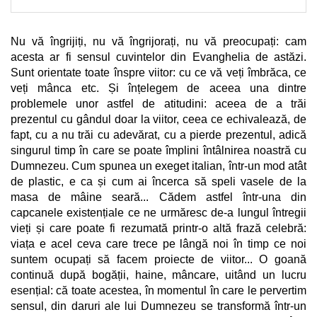
Nu vă îngrijiți, nu vă îngrijorați, nu vă preocupați: cam
acesta ar fi sensul cuvintelor din Evanghelia de astăzi.
Sunt orientate toate înspre viitor: cu ce vă veți îmbrăca, ce
veți mânca etc. Și înțelegem de aceea una dintre
problemele unor astfel de atitudini: aceea de a trăi
prezentul cu gândul doar la viitor, ceea ce echivalează, de
fapt, cu a nu trăi cu adevărat, cu a pierde prezentul, adică
singurul timp în care se poate împlini întâlnirea noastră cu
Dumnezeu. Cum spunea un exeget italian, într-un mod atât
de plastic, e ca și cum ai încerca să speli vasele de la
masa de mâine seară... Cădem astfel într-una din
capcanele existențiale ce ne urmăresc de-a lungul întregii
vieți și care poate fi rezumată printr-o altă frază celebră:
viața e acel ceva care trece pe lângă noi în timp ce noi
suntem ocupați să facem proiecte de viitor... O goană
continuă după bogății, haine, mâncare, uitând un lucru
esențial: că toate acestea, în momentul în care le pervertim
sensul, din daruri ale lui Dumnezeu se transformă într-un