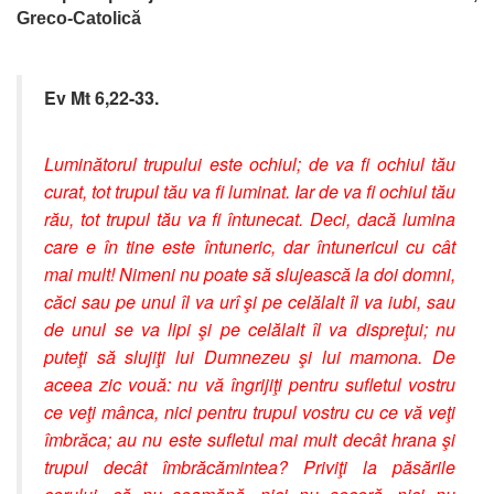
Greco-Catolică
Ev Mt 6,22-33.
Luminătorul trupului este ochiul; de va fi ochiul tău
curat, tot trupul tău va fi luminat. Iar de va fi ochiul tău
rău, tot trupul tău va fi întunecat. Deci, dacă lumina
care e în tine este întuneric, dar întunericul cu cât
mai mult! Nimeni nu poate să slujească la doi domni,
căci sau pe unul îl va urî şi pe celălalt îl va iubi, sau
de unul se va lipi şi pe celălalt îl va dispreţui; nu
puteţi să slujiţi lui Dumnezeu şi lui mamona. De
aceea zic vouă: nu vă îngrijiţi pentru sufletul vostru
ce veţi mânca, nici pentru trupul vostru cu ce vă veţi
îmbrăca; au nu este sufletul mai mult decât hrana şi
trupul decât îmbrăcămintea? Priviţi la păsările