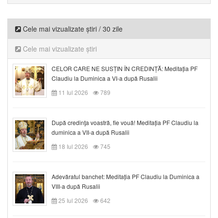
Cele mai vizualizate știri / 30 zile
Cele mai vizualizate știri
CELOR CARE NE SUSȚIN ÎN CREDINȚĂ: Meditația PF
Claudiu la Duminica a VI-a după Rusalii
11 Iul 2026
789
După credinţa voastră, fie vouă! Meditația PF Claudiu la
duminica a VII-a după Rusalii
18 Iul 2026
745
Adevăratul banchet: Meditația PF Claudiu la Duminica a
VIII-a după Rusalii
25 Iul 2026
642