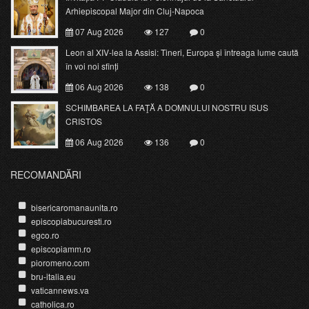
Arhiepiscopal Major din Cluj-Napoca
07 Aug 2026
127
0
Leon al XIV-lea la Assisi: Tineri, Europa și întreaga lume caută
în voi noi sfinți
06 Aug 2026
138
0
SCHIMBAREA LA FAŢĂ A DOMNULUI NOSTRU ISUS
CRISTOS
06 Aug 2026
136
0
RECOMANDĂRI
bisericaromanaunita.ro
episcopiabucuresti.ro
egco.ro
episcopiamm.ro
pioromeno.com
bru-italia.eu
vaticannews.va
catholica.ro