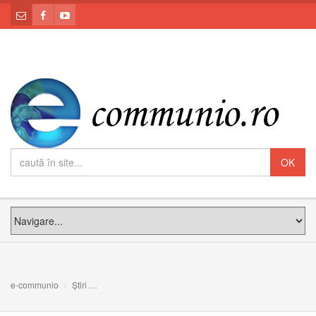
e-communio
Știri
NU STRESAȚI, CI ÎMPĂCAȚI: Meditația PF Claudiu la Dumi