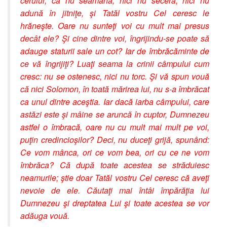
cerului, că nu seamănă, nici nu seceră, nici nu
adună în jitniţe, şi Tatăl vostru Cel ceresc le
hrăneşte. Oare nu sunteţi voi cu mult mai presus
decât ele? Şi cine dintre voi, îngrijindu-se poate să
adauge staturii sale un cot? Iar de îmbrăcăminte de
ce vă îngrijiţi? Luaţi seama la crinii câmpului cum
cresc: nu se ostenesc, nici nu torc. Şi vă spun vouă
că nici Solomon, în toată mărirea lui, nu s-a îmbrăcat
ca unul dintre aceştia. Iar dacă iarba câmpului, care
astăzi este şi mâine se aruncă în cuptor, Dumnezeu
astfel o îmbracă, oare nu cu mult mai mult pe voi,
puţin credincioşilor? Deci, nu duceţi grijă, spunând:
Ce vom mânca, ori ce vom bea, ori cu ce ne vom
îmbrăca? Că după toate acestea se străduiesc
neamurile; ştie doar Tatăl vostru Cel ceresc că aveţi
nevoie de ele. Căutaţi mai întâi împărăţia lui
Dumnezeu şi dreptatea Lui şi toate acestea se vor
adăuga vouă.