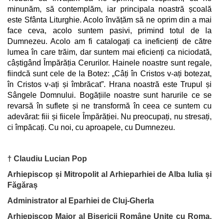
minunăm, să contemplăm, iar principala noastră școală
este Sfânta Liturghie. Acolo învățăm să ne oprim din a mai
face ceva, acolo suntem pasivi, primind totul de la
Dumnezeu. Acolo am fi catalogați ca ineficienți de către
lumea în care trăim, dar suntem mai eficienți ca niciodată,
câștigând Împărăția Cerurilor. Hainele noastre sunt regale,
fiindcă sunt cele de la Botez: „Câți în Cristos v-ați botezat,
în Cristos v-ați și îmbrăcat”. Hrana noastră este Trupul și
Sângele Domnului. Bogățiile noastre sunt harurile ce se
revarsă în suflete și ne transformă în ceea ce suntem cu
adevărat: fiii și fiicele Împărăției. Nu preocupați, nu stresați,
ci împăcați. Cu noi, cu aproapele, cu Dumnezeu.
† Claudiu Lucian Pop
Arhiepiscop și Mitropolit al Arhieparhiei de Alba Iulia și
Făgăraș
Administrator al Eparhiei de Cluj-Gherla
Arhiepiscop Major al Bisericii Române Unite cu Roma,