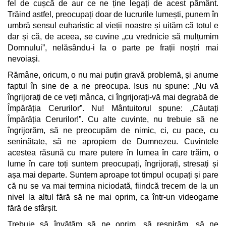
fel de cușcă de aur ce ne ține legați de acest pământ.
Trăind astfel, preocupați doar de lucrurile lumești, punem în
umbră sensul euharistic al vieții noastre și uităm că totul e
dar și că, de aceea, se cuvine „cu vrednicie să mulțumim
Domnului”, nelăsându-i la o parte pe frații noștri mai
nevoiași.
Rămâne, oricum, o nu mai puțin gravă problemă, și anume
faptul în sine de a ne preocupa. Isus nu spune: „Nu vă
îngrijorați de ce veți mânca, ci îngrijorați-vă mai degrabă de
Împărăția Cerurilor”. Nu! Mântuitorul spune: „Căutați
Împărăția Cerurilor!”. Cu alte cuvinte, nu trebuie să ne
îngrijorăm, să ne preocupăm de nimic, ci, cu pace, cu
seninătate, să ne apropiem de Dumnezeu. Cuvintele
acestea răsună cu mare putere în lumea în care trăim, o
lume în care toți suntem preocupați, îngrijorați, stresați și
așa mai departe. Suntem aproape tot timpul ocupați și pare
că nu se va mai termina niciodată, fiindcă trecem de la un
nivel la altul fără să ne mai oprim, ca într-un videogame
fără de sfârșit.
Trebuie să învățăm să ne oprim, să respirăm, să ne