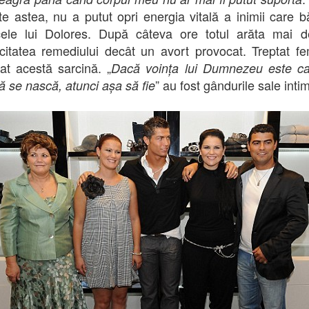
te astea, nu a putut opri energia vitală a inimii care b
cele lui Dolores. După câteva ore totul arăta mai d
acitatea remediului decât un avort provocat. Treptat f
at acestă sarcină. „
Dacă voința lui Dumnezeu este ca
” au fost gândurile sale inti
să se nască, atunci așa să fie