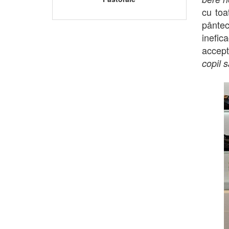
cu toa
pânte
inefic
accept
copil 