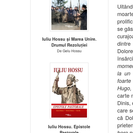
Uitând
moarte
prolifi
se găs
curajo
Iuliu Hossu și Marea Unire.
dintre
Drumul Rezoluției
Dolore
De Gelu Hossu
însărc
moment
la un 
foarte 
Hugo, 
carte 
Dinis,
care s
că Dol
prieten
Iuliu Hossu. Epistole
bere n
Pastorale