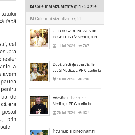
Cele mai vizualizate știri / 30 zile
tatului
Cele mai vizualizate știri
să facă
CELOR CARE NE SUSȚIN
ÎN CREDINȚĂ: Meditația PF
ur, cel
Claudiu la Duminica a VI-a
11 Iul 2026
787
după Rusalii
desupra
hester
După credinţa voastră, fie
vinte a
vouă! Meditația PF Claudiu la
ță avem
duminica a VII-a după Rusalii
18 Iul 2026
738
 partea
 pentru
orba de
Adevăratul banchet:
 că era
Meditația PF Claudiu la
Duminica a VIII-a după
 gestul
25 Iul 2026
637
Rusalii
u, prin
sale.
Întru mulți și binecuvântați