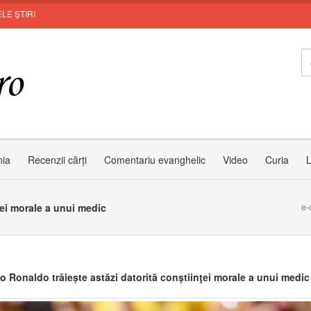
LE ȘTIRI
nia
Recenzii cărți
Comentariu evanghelic
Video
Curia
L
ţei morale a unui medic
e-
no Ronaldo trăiește astăzi datorită conștiinţei morale a unui medic