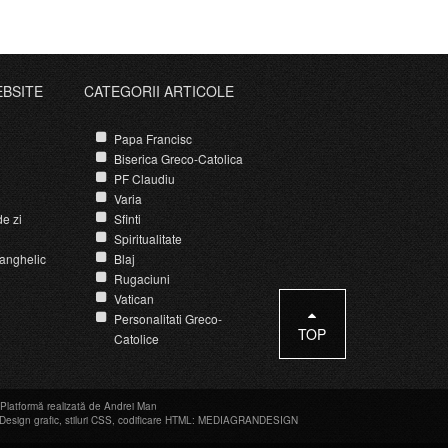
EBSITE
CATEGORII ARTICOLE
Papa Francisc
Biserica Greco-Catolica
PF Claudiu
Varia
e zi
Sfinti
Spiritualitate
anghelic
Blaj
Rugaciuni
Vatican
Personalitati Greco-
TOP
Catolice
Platformă realizată de Andrei Man
Design grafic
,
stiluri CSS
,
codificare HTML
:
MEDIAGRANDESIGN