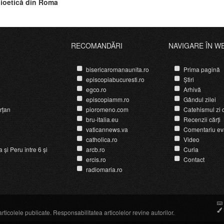
filozof şi scriitor premiat
ioetică din Roma
RECOMANDĂRI
NAVIGARE ÎN W
bisericaromanaunita.ro
Prima pagină
episcopiabucuresti.ro
Știri
egco.ro
Arhivă
episcopiamm.ro
Gândul zilei
rțan
pioromeno.com
Catehismul zi d
bru-italia.eu
Recenzii cărți
vaticannews.va
Comentariu ev
catholica.ro
Video
și Peru între 6 și
arcb.ro
Curia
ercis.ro
Contact
radiomaria.ro
icolele publicate. Responsabilitatea articolelor revine autorilor.