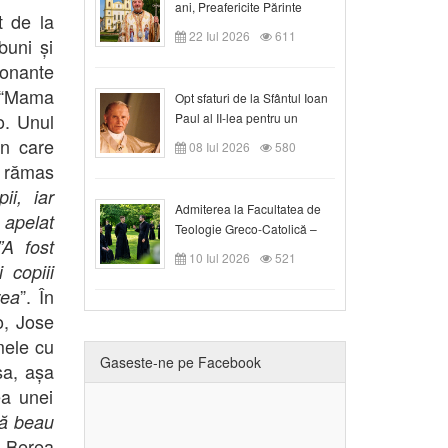
ani, Preafericite Părinte
t de la
Claudiu!
22 Iul 2026
611
buni și
ționante
ă “Mama
Opt sfaturi de la Sfântul Ioan
o. Unul
Paul al II-lea pentru un
creștin
în care
08 Iul 2026
580
a rămas
i, iar
Admiterea la Facultatea de
 apelat
Teologie Greco-Catolică –
”A fost
Departamentul Blaj în anul
10 Iul 2026
521
i copiii
universitar 2026/2027
”. În
rea
o, Jose
mele cu
Gaseste-ne pe Facebook
sa, așa
ea unei
să beau
” Berea