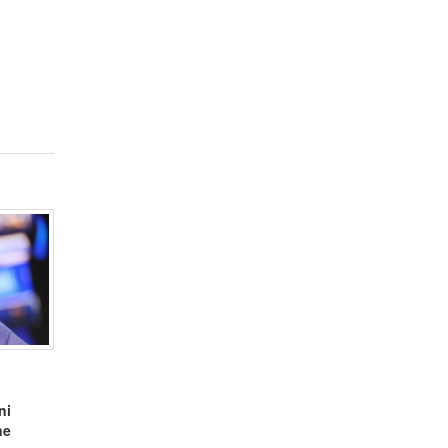
ni
ne