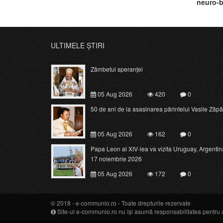
neuro-b
ULTIMELE ȘTIRI
Zâmbetul speranței
05 Aug 2026
420
0
50 de ani de la asasinarea părintelui Vasile Zăpâ
05 Aug 2026
162
0
Papa Leon al XIV-lea va vizita Uruguay, Argentina 
17 noiembrie 2026
05 Aug 2026
172
0
© 2018 -
e-communio.ro
- Toate drepturile rezervate
Site-ul e-communio.ro nu își asumă responsabilitatea pentru art