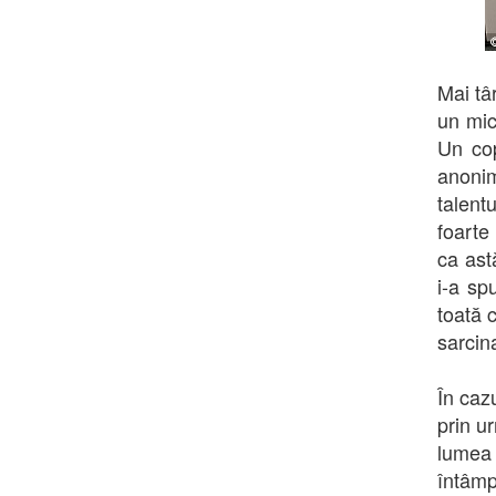
Mai tâ
un mic
Un cop
anonim
talent
foarte 
ca ast
i-a sp
toată 
sarcina
În caz
prin u
lumea 
întâmp