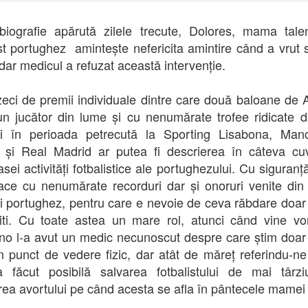
 biografie apărută zilele trecute, Dolores, mama talen
ist portughez amintește nefericita amintire când a vrut 
 dar medicul a refuzat această intervenție.
eci de premii individuale dintre care două baloane de A
n jucător din lume și cu nenumărate trofee ridicate 
ui în perioada petrecută la Sporting Lisabona, Manc
 și Real Madrid ar putea fi descrierea în câteva cu
asei activități fotbalistice ale portughezului. Cu siguran
ace cu nenumărate recorduri dar și onoruri venite din
ui portughez, pentru care e nevoie de ceva răbdare doar
iti. Cu toate astea un mare rol, atunci când vine v
ano l-a avut un medic necunoscut despre care știm doar
n punct de vedere fizic, dar atât de măreț referindu-ne
 făcut posibilă salvarea fotbalistului de mai târzi
rea avortului pe când acesta se afla în pântecele mamei 