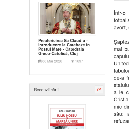
Într-o
fotbal
avort,
Preafericirea Sa Claudiu -
Șaptez
Introducere la Cateheze în
mai bu
Postul Mare - Catedrala
Greco-Catolică, Cluj
capul
06 Mar 2026
1697
United
fabulo
de-a f
statul
Recenzii cărți
a le c
Cristi
mic di
său: a
refuza