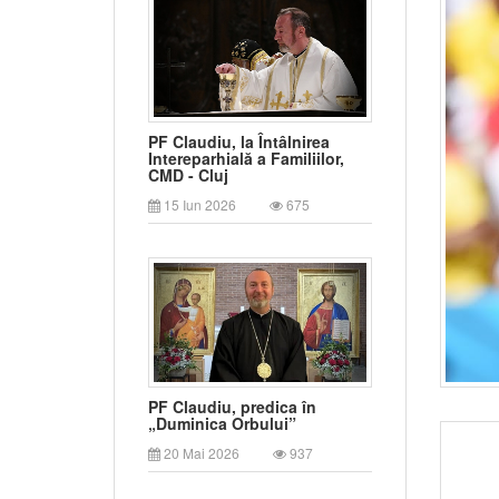
PF Claudiu, la Întâlnirea
Intereparhială a Familiilor,
CMD - Cluj
15 Iun 2026
675
PF Claudiu, predica în
„Duminica Orbului”
20 Mai 2026
937