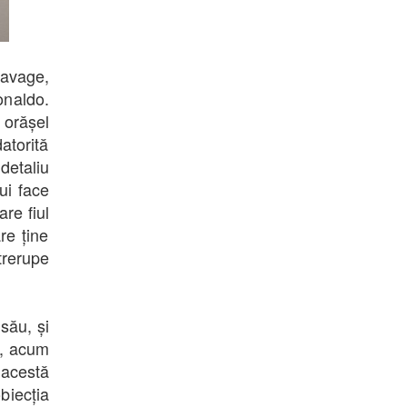
Savage,
onaldo.
 orășel
atorită
detaliu
lui face
re fiul
re ține
trerupe
său, și
t, acum
 acestă
biecția