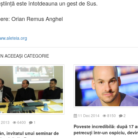
știință este întotdeauna un gest de Sus.
cere: Orian Remus Anghel
ww.aleteia.org
DIN ACEEAȘI CATEGORIE
11 Dec 2014
8150
2
 2013
6400
1
Poveste incredibilă: după 17 a
petrecuţi într-un ospiciu, devi
n, invitatul unui seminar de