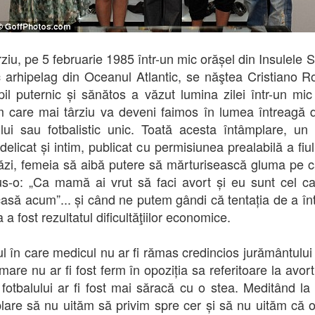
rziu, pe 5 februarie 1985 într-un mic orășel din Insulele 
 arhipelag din Oceanul Atlantic, se năştea Cristiano R
il puternic și sănătos a văzut lumina zilei într-un mic
 care mai târziu va deveni faimos în lumea întreagă d
ului sau fotbalistic unic. Toată acesta întâmplare, un 
delicat și intim, publicat cu permisiunea prealabilă a fiu
ăzi, femeia să aibă putere să mărturisească gluma pe ca
us-o: „Ca mamă ai vrut să faci avort și eu sunt cel ca
casă acum”... și când ne putem gândi că tentația de a în
 a fost rezultatul dificultăţiilor economice.
ul în care medicul nu ar fi rămas credincios jurământului 
rmare nu ar fi fost ferm în opoziția sa referitoare la avor
fotbalului ar fi fost mai săracă cu o stea. Meditând la
lare să nu uităm să privim spre cer și să nu uităm că o