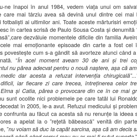
u-ne înapoi în anul 1984, vedem viața unui om salva
 care mai târziu avea să devină unul dintre cei mai 
ci fotbaliști ai ultimilor ani. Toate aceste mărturisiri emo
esc în cartea scrisă de Paulo Sousa Costa și denumit
asă”,care dezvăluie momentele dificile din familia Aveir
 cele mai emoționante episoade din carte a fost cel 
s povestește cum s-a gândit să avorteze atunci când 
inată. “
În acel moment aveam 30 de ani și trei copi
ul nu părea adecvat pentru o nouă naștere, așa că am
medic dar acesta a refuzat intervenția chirugicală”...
dificil, iar fiecare zi care trecea, întreținerea celor tre
Elma și Catia, părea o provocare din ce în ce mai g
nu sunt ocolite nici problemele pe care tatăl lui Ronald
 decedat în 2005, le-a avut. Refuzul medicului și proble
e confrunta au făcut ca acesta să nu renunțe la ideea 
ores a apelat la o ”reţetă băbească” venită din part
e, ”
nu voiam să duc la capăt sarcina, așa că am decis 
.
eagră până când corpul meu nu ar mai fi putut suporta