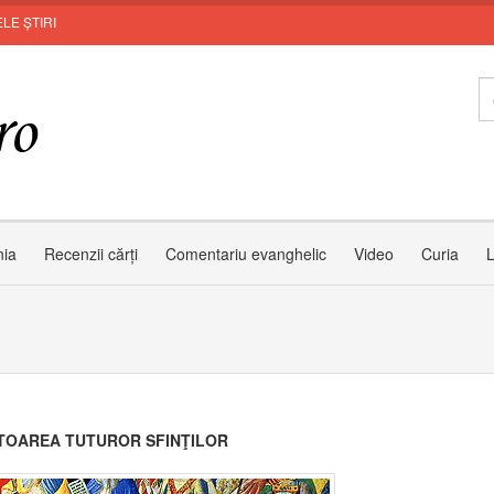
LE ȘTIRI
Inv
nia
Recenzii cărți
Comentariu evanghelic
Video
Curia
L
TOAREA TUTUROR SFINŢILOR