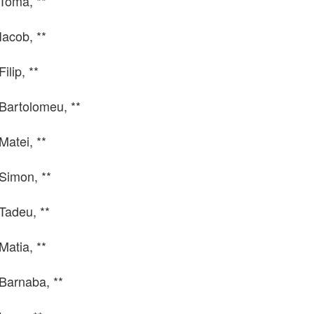
 Toma, **
Iacob, **
Filip, **
 Bartolomeu, **
Matei, **
 Simon, **
 Tadeu, **
Matia, **
 Barnaba, **