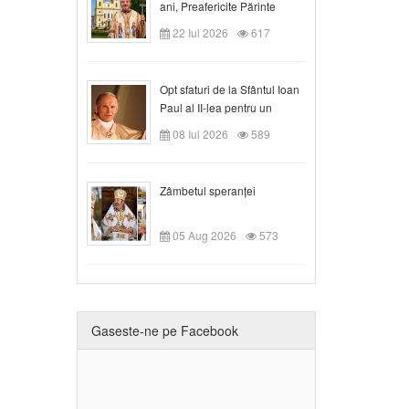
ani, Preafericite Părinte
Claudiu!
22 Iul 2026
617
Opt sfaturi de la Sfântul Ioan
Paul al II-lea pentru un
creștin
08 Iul 2026
589
Zâmbetul speranței
05 Aug 2026
573
Gaseste-ne pe Facebook