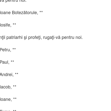
 Ioane Botezătorule, **
Iosife, **
inţii patriarhi şi profeţi, rugaţi-vă pentru noi.
Petru, **
Paul, **
Andrei, **
Iacob, **
Ioane, **