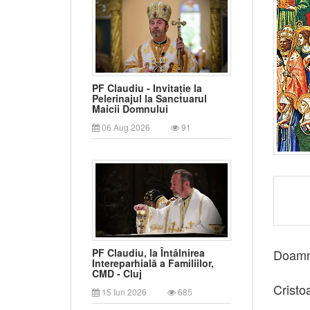
PF Claudiu - Invitație la
Pelerinajul la Sanctuarul
Maicii Domnului
06 Aug 2026
91
Doamne
PF Claudiu, la Întâlnirea
Intereparhială a Familiilor,
CMD - Cluj
Cristo
15 Iun 2026
685