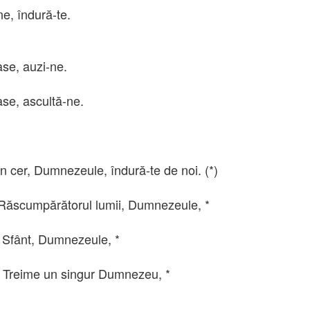
ne,
îndură-te
.
ase, auzi-ne.
ase, ascultă-ne.
in cer, Dumnezeule,
îndură-te de
noi. (*)
 Răscumpărătorul lumii, Dumnezeule, *
e Sfânt, Dumnezeule, *
 Treime un singur Dumnezeu, *