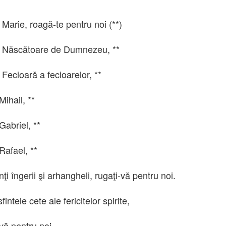
 Marie, roagă-te pentru noi (**)
 Născătoare de Dumnezeu, **
 Fecioară a fecioarelor, **
Mihail, **
Gabriel, **
Rafael, **
inţi îngerii şi arhangheli, rugaţi-vă pentru noi.
fintele cete ale fericitelor spirite,
vă pentru noi.