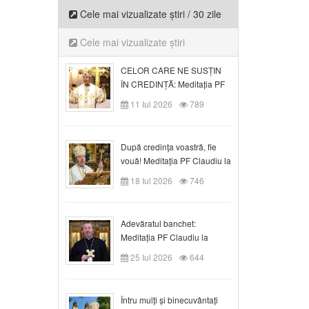
Cele mai vizualizate știri / 30 zile
Cele mai vizualizate știri
CELOR CARE NE SUSȚIN
ÎN CREDINȚĂ: Meditația PF
Claudiu la Duminica a VI-a
11 Iul 2026
789
după Rusalii
După credinţa voastră, fie
vouă! Meditația PF Claudiu la
duminica a VII-a după Rusalii
18 Iul 2026
746
Adevăratul banchet:
Meditația PF Claudiu la
Duminica a VIII-a după
25 Iul 2026
644
Rusalii
Întru mulți și binecuvântați