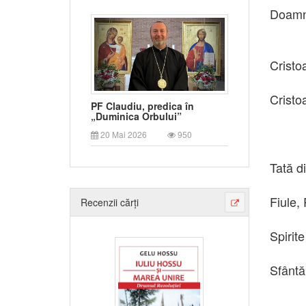
Doam
Cristo
Cristo
PF Claudiu, predica în
„Duminica Orbului”
20 Mai 2026
950
Tată d
Fiule,
Recenzii cărți
Spirit
Sfântă