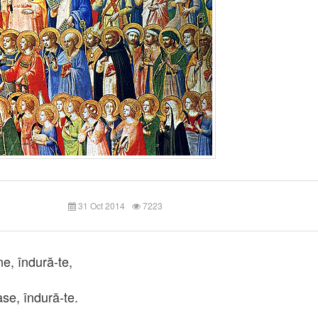
31 Oct 2014
7223
, îndură-te,
ase,
îndură-te
.