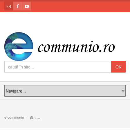
e-communio
Știri
ANUNŢ: apariţia volumului de însemnări ale Papei Ioan P