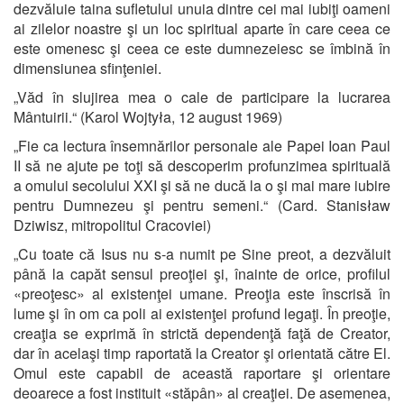
dezvăluie taina sufletului unuia dintre cei mai iubiţi oameni
ai zilelor noastre şi un loc spiritual aparte în care ceea ce
este omenesc şi ceea ce este dumnezeiesc se îmbină în
dimensiunea sfinţeniei.
„Văd în slujirea mea o cale de participare la lucrarea
Mântuirii.“ (Karol Wojtyła, 12 august 1969)
„Fie ca lectura însemnărilor personale ale Papei Ioan Paul
II să ne ajute pe toţi să descoperim profunzimea spirituală
a omului secolului XXI şi să ne ducă la o şi mai mare iubire
pentru Dumnezeu şi pentru semeni.“ (Card. Stanisław
Dziwisz, mitropolitul Cracoviei)
„Cu toate că Isus nu s-a numit pe Sine preot, a dezvăluit
până la capăt sensul preoţiei şi, înainte de orice, profilul
«preoţesc» al existenţei umane. Preoţia este înscrisă în
lume şi în om ca poli ai existenţei profund legaţi. În preoţie,
creaţia se exprimă în strictă dependenţă faţă de Creator,
dar în acelaşi timp raportată la Creator şi orientată către El.
Omul este capabil de această raportare şi orientare
deoarece a fost instituit «stăpân» al creaţiei. De asemenea,