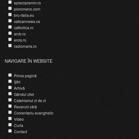
episcopiamm.ro
pioromeno.com
bru-italia.eu
vaticannews.va
catholica.ro
arcb.ro
ercis.ro
radiomaria.ro
NAVIGARE ÎN WEBSITE
Prima pagină
Știri
Arhivă
Gândul zilei
Catehismul zi de zi
Recenzii cărți
Comentariu evanghelic
Video
Curia
Contact