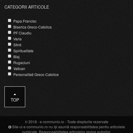
CATEGORII ARTICOLE
Papa Francisc
Biserica Greco-Catolica
PF Claudiu
Varia
Sfinti
Spiritualitate
Blaj
Rugaciuni
Vatican
Personalitati Greco-Catolice
TOP
© 2018 -
e-communio.ro
- Toate drepturile rezervate
Site-ul e-communio.ro nu își asumă responsabilitatea pentru articolele
publicate. Responsabilitatea articolelor revine autorilor.