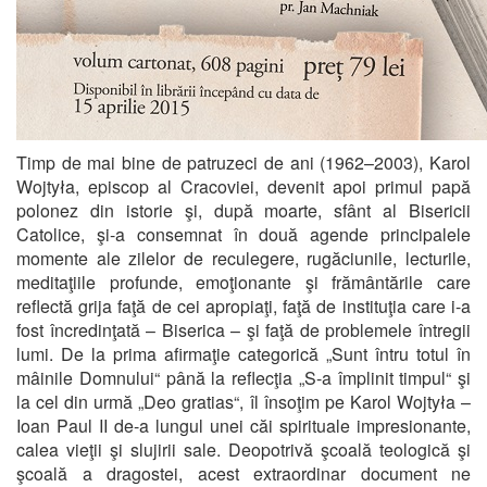
Timp de mai bine de patruzeci de ani (1962–2003), Karol
Wojtyła, episcop al Cracoviei, devenit apoi primul papă
polonez din istorie şi, după moarte, sfânt al Bisericii
Catolice, şi-a consemnat în două agende principalele
momente ale zilelor de reculegere, rugăciunile, lecturile,
meditaţiile profunde, emoţionante şi frământările care
reflectă grija faţă de cei apropiaţi, faţă de instituţia care i-a
fost încredinţată – Biserica – şi faţă de problemele întregii
lumi. De la prima afirmaţie categorică „Sunt întru totul în
mâinile Domnului“ până la reflecţia „S-a împlinit timpul“ şi
la cel din urmă „Deo gratias“, îl însoţim pe Karol Wojtyła –
Ioan Paul II de-a lungul unei căi spirituale impresionante,
calea vieţii şi slujirii sale. Deopotrivă şcoală teologică şi
şcoală a dragostei, acest extraordinar document ne