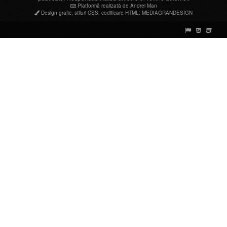
Platformă realizată de Andrei Man
Design grafic
,
stiluri CSS
,
codificare HTML
:
MEDIAGRANDESIGN