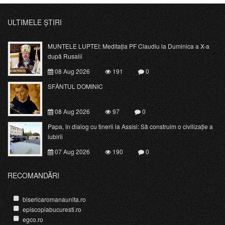
ULTIMELE ȘTIRI
MUNTELE LUPTEI: Meditația PF Claudiu la Duminica a X-a
după Rusalii
08 Aug 2026
191
0
SFÂNTUL DOMINIC
08 Aug 2026
97
0
Papa, în dialog cu tinerii la Assisi: Să construim o civilizație a
iubirii
07 Aug 2026
190
0
RECOMANDĂRI
bisericaromanaunita.ro
episcopiabucuresti.ro
egco.ro