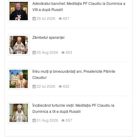
Adevăratul banchet: Meditația PF Claudiu la Duminica a
VIII-a după Rusalii
25 Iul 2026
657
Zâmbetul speranței
05 Aug 2026
653
Întru mulți și binecuvântați ani, Preafericite Părinte
Claudiu!
22 Iul 2026
632
Încălecând furtunile vieții: Meditația PF Claudiu la
Duminica a IX-a după Rusalii
01 Aug 2026
557