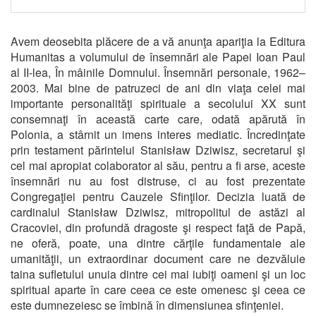
Avem deosebita plăcere de a vă anunţa apariţia la Editura
Humanitas a volumului de însemnări ale Papei Ioan Paul
al II-lea, În mâinile Domnului. Însemnări personale, 1962–
2003. Mai bine de patruzeci de ani din viaţa celei mai
importante personalităţi spirituale a secolului XX sunt
consemnaţi în această carte care, odată apărută în
Polonia, a stârnit un imens interes mediatic. Încredinţate
prin testament părintelui Stanisław Dziwisz, secretarul şi
cel mai apropiat colaborator al său, pentru a fi arse, aceste
însemnări nu au fost distruse, ci au fost prezentate
Congregaţiei pentru Cauzele Sfinţilor. Decizia luată de
cardinalul Stanisław Dziwisz, mitropolitul de astăzi al
Cracoviei, din profundă dragoste şi respect faţă de Papă,
ne oferă, poate, una dintre cărţile fundamentale ale
umanităţii, un extraordinar document care ne dezvăluie
taina sufletului unuia dintre cei mai iubiţi oameni şi un loc
spiritual aparte în care ceea ce este omenesc şi ceea ce
este dumnezeiesc se îmbină în dimensiunea sfinţeniei.