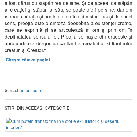
a fost dăruit cu stăpânirea de sine. Şi de aceea, ca stăpân
al creaţiei şi stăpân al său, se poate oferi pe sine: dar din
întreaga creaţie şi, înainte de orice, din sine însuşi. În acest
sens, preoţia este o sinteză deosebită a existenţei create,
care se exprimă şi se articulează în om şi prin om în
deplinătatea sensului ei. Preoţia se naşte din dragoste şi
aprofundează dragostea ca liant al creaturilor şi liant între
creaturi şi Creator.“
Citește câteva pagini
Sursa:
humanitas.ro
ȘTIRI DIN ACEEAȘI CATEGORIE