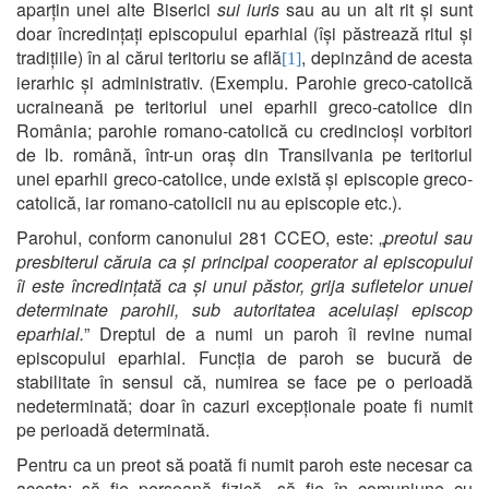
aparțin unei alte Biserici
sui iuris
sau au un alt rit și sunt
doar încredințați episcopului eparhial (își păstrează ritul și
tradițiile) în al cărui teritoriu se află
, depinzând de acesta
[1]
ierarhic și administrativ. (Exemplu. Parohie greco-catolică
ucraineană pe teritoriul unei eparhii greco-catolice din
România; parohie romano-catolică cu credincioși vorbitori
de lb. română, într-un oraș din Transilvania pe teritoriul
unei eparhii greco-catolice, unde există și episcopie greco-
catolică, iar romano-catolicii nu au episcopie etc.).
Parohul, conform canonului 281 CCEO, este: „
preotul sau
presbiterul căruia ca și principal cooperator al episcopului
îi este încredințată ca și unui păstor, grija sufletelor unuei
determinate parohii, sub autoritatea aceluiași episcop
eparhial.
” Dreptul de a numi un paroh îi revine numai
episcopului eparhial. Funcția de paroh se bucură de
stabilitate în sensul că, numirea se face pe o perioadă
nedeterminată; doar în cazuri excepționale poate fi numit
pe perioadă determinată.
Pentru ca un preot să poată fi numit paroh este necesar ca
acesta: să fie persoană fizică, să fie în comuniune cu