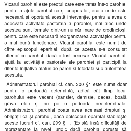
Vicarul parohial este preotul care este trimis într-o parohie,
pentru a ajuta parohul ca și cooperator, acolo unde este
necesară și oportună acestă intervenție, pentru a avea o
adecvată activitate pastorală a parohiei, mai ales unde
acestea sunt formate dintr-un număr mare de credincioși,
pentru care este necesară reorganizarea activităților pentru
o mai bună funcționare. Vicarul parohial este numit de
către episcopul eparhial, după ce acesta s-a consultat
ulterior cu parohul, dacă a fost necesar. Vicarul parohial,
ajută la activitățile pastorale ale parohiei și participă la
diferite inițiative alături de paroh și totodată sub autoritatea
acestuia.
Administratorul parohial cf. can. 300 §1 este numit doar
pentru o perioadă determintă, adică cât timp locul
parohului este vacant (transfer, demisie, deces, boală
gravă etc.) și nu pe o perioadă nedeterminată.
Administratorul parohial poate avea aceleași drepturi și
obligații ca și parohul, dacă episcopul eparhial stabilește
aceste lucruri cf. can. 299 § 1. (Există însă dificultăți de
reprezentare la nivel juridic dacă parohia dorește să