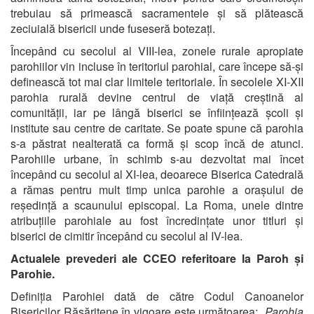
trebuiau să primească sacramentele și să plătească
zeciuială bisericii unde fuseseră botezați.
Începând cu secolul al VIII-lea, zonele rurale apropiate
parohiilor vin incluse în teritoriul parohial, care începe să-și
definească tot mai clar limitele teritoriale. În secolele XI-XII
parohia rurală devine centrul de viață creștină al
comunității, iar pe lângă biserici se înființează școli și
institute sau centre de caritate. Se poate spune că parohia
s-a păstrat nealterată ca formă și scop încă de atunci.
Parohiile urbane, în schimb s-au dezvoltat mai încet
începând cu secolul al XI-lea, deoarece Biserica Catedrală
a rămas pentru mult timp unica parohie a orașului de
reședință a scaunului episcopal. La Roma, unele dintre
atribuțiile parohiale au fost încredințate unor titluri și
biserici de cimitir începând cu secolul al IV-lea.
Actualele prevederi ale CCEO referitoare la Paroh și
Parohie.
Definiția Parohiei dată de către Codul Canoanelor
Bisericilor Răsăritene în vigoare este următoarea: „
Parohia