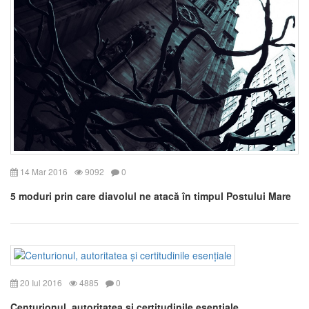
14 Mar 2016
9092
0
5 moduri prin care diavolul ne atacă în timpul Postului Mare
20 Iul 2016
4885
0
Centurionul, autoritatea și certitudinile esențiale