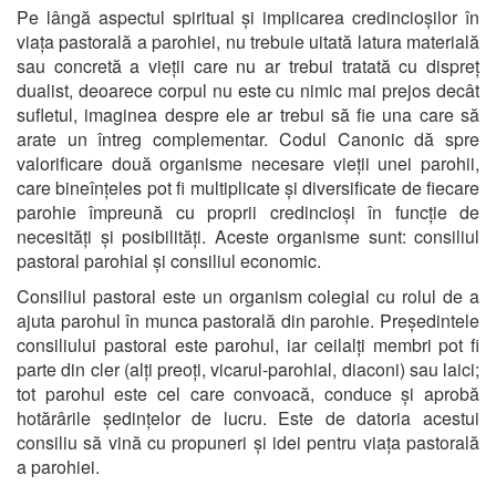
Pe lângă aspectul spiritual și implicarea credincioșilor în
viața pastorală a parohiei, nu trebuie uitată latura materială
sau concretă a vieții care nu ar trebui tratată cu dispreț
dualist, deoarece corpul nu este cu nimic mai prejos decât
sufletul, imaginea despre ele ar trebui să fie una care să
arate un întreg complementar. Codul Canonic dă spre
valorificare două organisme necesare vieții unei parohii,
care bineînțeles pot fi multiplicate și diversificate de fiecare
parohie împreună cu proprii credincioși în funcție de
necesități și posibilități. Aceste organisme sunt: consiliul
pastoral parohial și consiliul economic.
Consiliul pastoral este un organism colegial cu rolul de a
ajuta parohul în munca pastorală din parohie. Președintele
consiliului pastoral este parohul, iar ceilalți membri pot fi
parte din cler (alți preoți, vicarul-parohial, diaconi) sau laici;
tot parohul este cel care convoacă, conduce și aprobă
hotărârile ședințelor de lucru. Este de datoria acestui
consiliu să vină cu propuneri și idei pentru viața pastorală
a parohiei.