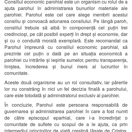
Consiliul economic parohial este un organism cu rolul de a
ajuta parohul în administrarea bunurilor materiale ale
parohiei. Parohul este cel care alege membrii acestui
consiliu și convoacă adunarea consilului. Pe lângă paroh,
consiliul trebuie să aibă în componență cel puțin trei
credincioși, pe cât posibil experți în drept și economie, dar
și cu o conduită morală exemplară. Este recomandat ca
Parohul împreună cu consiliul economic parohial, să
prezinte cel puțin o dată pe an situația economică a
parohiei cu intrările și ieșirile sumelor, pentru transparența,
liniștea, încrederea și bunul mers al lucrurilor în
comunitate.
Aceste două organisme au un rol consultativ, iar părerile
lor nu constrâng în nici un fel decizia finală a parohului,
care este totodată și adminstratorul exclusiv al parohiei.
În concluzie, Parohul este persoana responsabilă de
guvernarea și administrarea parohiei în care a fost numit
de către episcopul eparhial, care i-a încredințat o
comunitate de suflete cu scopul de a le ajuta, ca prin
intermediul principiilor de viață creștină lăsate de Cristos,