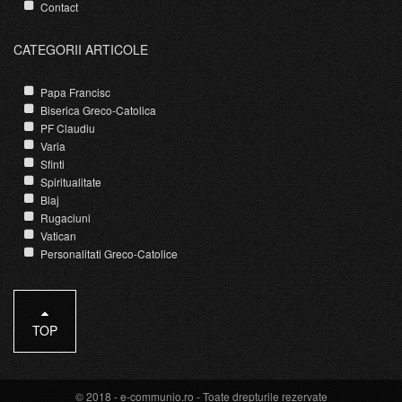
Contact
CATEGORII ARTICOLE
Papa Francisc
Biserica Greco-Catolica
PF Claudiu
Varia
Sfinti
Spiritualitate
Blaj
Rugaciuni
Vatican
Personalitati Greco-Catolice
TOP
© 2018 -
e-communio.ro
- Toate drepturile rezervate