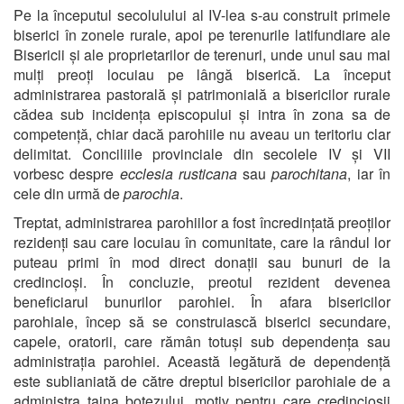
Pe la începutul secolulului al IV-lea s-au construit primele
biserici în zonele rurale, apoi pe terenurile latifundiare ale
Bisericii și ale proprietarilor de terenuri, unde unul sau mai
mulți preoți locuiau pe lângă biserică. La început
administrarea pastorală și patrimonială a bisericilor rurale
cădea sub incidența episcopului și intra în zona sa de
competență, chiar dacă parohiile nu aveau un teritoriu clar
delimitat. Conciliile provinciale din secolele IV și VII
vorbesc despre
ecclesia rusticana
sau
parochitana
, iar în
cele din urmă de
parochia
.
Treptat, administrarea parohiilor a fost încredințată preoților
rezidenți sau care locuiau în comunitate, care la rândul lor
puteau primi în mod direct donații sau bunuri de la
credincioși. În concluzie, preotul rezident devenea
beneficiarul bunurilor parohiei. În afara bisericilor
parohiale, încep să se construiască biserici secundare,
capele, oratorii, care rămân totuși sub dependența sau
administrația parohiei. Această legătură de dependență
este sublianiată de către dreptul bisericilor parohiale de a
administra taina botezului, motiv pentru care credincioșii