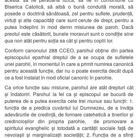
Biserica Catolică, să aibă o bună conduită morală, să
posede o doctrină sănătoasă, zel pentru suflete, prudență,
virtuți și alte capacități care sunt cerute de drept, pentru a
putea îndeplini în mod demn misiunea de paroh. Dacă
preotul este căsătorit, bunele moravuri sunt o condiție
sine
qua non
atât pentru soția sa cât și pentru copiii lor.
Conform canonului 288 CCEO, parohul obține din partea
episcopului eparhial dreptul de a se ocupa de sufletele
unei parohii, în momentul în care a primit numirea canonică
pentru această funcție, dar nu o poate exercita decât după
ce a fost instalat în mod oficial canonic în parohie.
Ca orice funcție sau misiune, parohul are atât drepturi cât
și îndatoriri. Parohul la fel ca și episcopul se bucură de
puterea de a putea exercita cele trei
munus
sau funcții: 1.
funcția de a predica cuvântul lui Dumnezeu, de a învăța
adevărurile de credință, de formare catehetică a tinerilor și
credincioșilor din propria parohie, de promovare a
spiritului evanghelic și totodată a carității sociale față de
nevoiașii și marginalizații societății; 2. Funcția de a sfinți