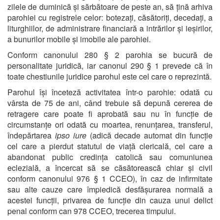
zilele de duminică și sărbătoare de peste an, să țină arhiva
parohiei cu registrele celor: botezați, căsătoriți, decedați, a
liturghiilor, de administrare financiară a intrărilor și ieșirilor,
a bunurilor mobile și imobile ale parohiei.
Conform canonului 280 § 2 parohia se bucură de
personalitate juridică, iar canonul 290 § 1 prevede că în
toate chestiunile juridice parohul este cel care o reprezintă.
Parohul își înceteză activitatea într-o parohie: odată cu
vârsta de 75 de ani, când trebuie să depună cererea de
retragere care poate fi aprobată sau nu în funcție de
circumstanțe ori odată cu moartea, renunțarea, transferul,
îndepărtarea
ipso iure
(adică decade automat din funcție
cel care a pierdut statutul de viață clericală, cel care a
abandonat public credința catolică sau comuniunea
eclezială, a încercat să se căsătorească chiar și civil
conform canonului 976 § 1 CCEO), în caz de infirmitate
sau alte cauze care împiedică desfășurarea normală a
acestei funcții, privarea de funcție din cauza unui delict
penal conform can 978 CCEO, trecerea timpului.