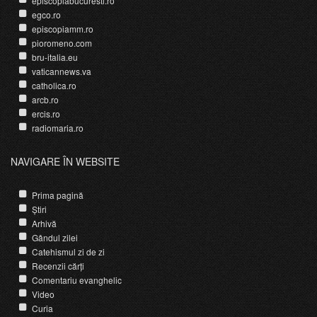
episcopiabucuresti.ro
egco.ro
episcopiamm.ro
pioromeno.com
bru-italia.eu
vaticannews.va
catholica.ro
arcb.ro
ercis.ro
radiomaria.ro
NAVIGARE ÎN WEBSITE
Prima pagină
Știri
Arhivă
Gândul zilei
Catehismul zi de zi
Recenzii cărți
Comentariu evanghelic
Video
Curia