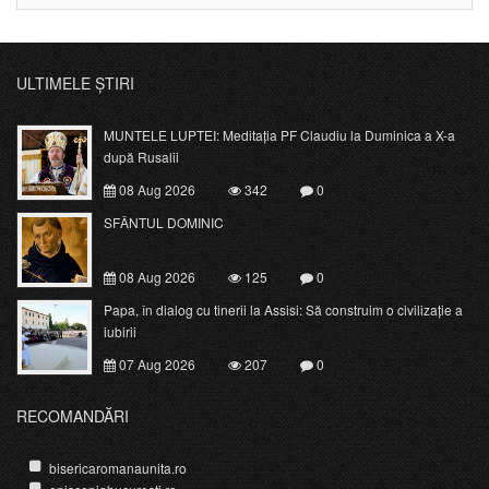
ULTIMELE ȘTIRI
MUNTELE LUPTEI: Meditația PF Claudiu la Duminica a X-a
după Rusalii
08 Aug 2026
342
0
SFÂNTUL DOMINIC
08 Aug 2026
125
0
Papa, în dialog cu tinerii la Assisi: Să construim o civilizație a
iubirii
07 Aug 2026
207
0
RECOMANDĂRI
bisericaromanaunita.ro