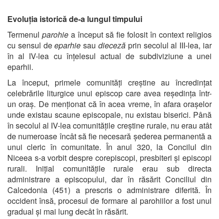
Evoluția istorică de-a lungul timpului
Termenul
parohie
a început să fie folosit în context religios
cu sensul de
eparhie
sau
dieceză
prin secolul al III-lea, iar
în al IV-lea cu înțelesul actual de subdiviziune a unei
eparhii.
La început, primele comunități creștine au încredințat
celebrările liturgice unui episcop care avea reședința într-
un oraș. De menționat că în acea vreme, în afara orașelor
unde existau scaune episcopale, nu existau biserici. Până
în secolul al IV-lea comunitățile creștine rurale, nu erau atât
de numeroase încât să fie necesară șederea permanentă a
unui cleric în comunitate. În anul 320, la Concilul din
Niceea s-a vorbit despre corepiscopi, presbiteri și episcopi
rurali. Inițial comunitățile rurale erau sub directa
administrare a episcopului, dar în răsărit Conciliul din
Calcedonia (451) a prescris o administrare diferită. În
occident însă, procesul de formare al parohiilor a fost unul
gradual și mai lung decât în răsărit.