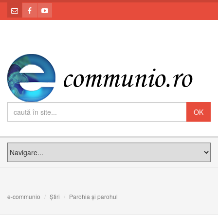
e-communio
Știri
Parohia și parohul