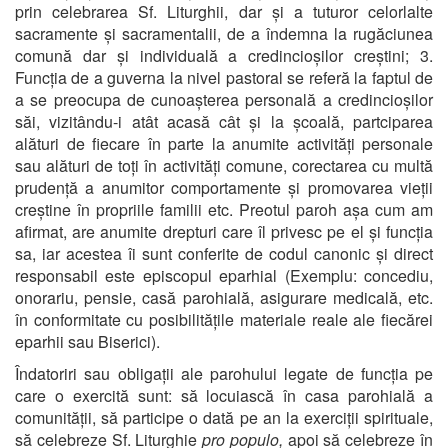
prin celebrarea Sf. Liturghii, dar și a tuturor celorlalte
sacramente și sacramentalii, de a îndemna la rugăciunea
comună dar și individuală a credincioșilor creștini; 3.
Funcția de a guverna la nivel pastoral se referă la faptul de
a se preocupa de cunoașterea personală a credincioșilor
săi, vizitându-i atât acasă cât și la școală, partciparea
alături de fiecare în parte la anumite activități personale
sau alături de toți în activități comune, corectarea cu multă
prudență a anumitor comportamente și promovarea vieții
creștine în propriile familii etc. Preotul paroh așa cum am
afirmat, are anumite drepturi care îl privesc pe el și funcția
sa, iar acestea îi sunt conferite de codul canonic și direct
responsabil este episcopul eparhial (Exemplu: concediu,
onorariu, pensie, casă parohială, asigurare medicală, etc.
în conformitate cu posibilitățile materiale reale ale fiecărei
eparhii sau Biserici).
Îndatoriri sau obligații ale parohului legate de funcția pe
care o exercită sunt: să locuiască în casa parohială a
comunității, să participe o dată pe an la exerciții spirituale,
să celebreze Sf. Liturghie
pro populo,
apoi să celebreze în