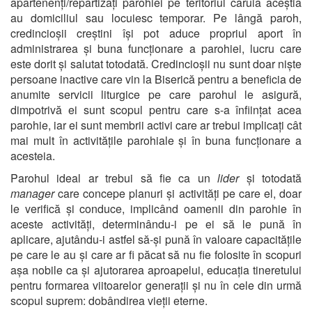
apartenenți/repartizați parohiei pe teritoriul căruia aceștia
au domiciliul sau locuiesc temporar. Pe lângă paroh,
credincioșii creștini își pot aduce propriul aport în
administrarea și buna funcționare a parohiei, lucru care
este dorit și salutat totodată. Credincioșii nu sunt doar niște
persoane inactive care vin la Biserică pentru a beneficia de
anumite servicii liturgice pe care parohul le asigură,
dimpotrivă ei sunt scopul pentru care s-a înființat acea
parohie, iar ei sunt membrii activi care ar trebui implicați cât
mai mult în activitățile parohiale și în buna funcționare a
acesteia.
Parohul ideal ar trebui să fie ca un
lider
și totodată
manager
care concepe planuri și activități pe care el, doar
le verifică și conduce, implicând oamenii din parohie în
aceste activități, determinându-i pe ei să le pună în
aplicare, ajutându-i astfel să-și pună în valoare capacitățile
pe care le au și care ar fi păcat să nu fie folosite în scopuri
așa nobile ca și ajutorarea aproapelui, educația tineretului
pentru formarea viitoarelor generații și nu în cele din urmă
scopul suprem: dobândirea vieții eterne.