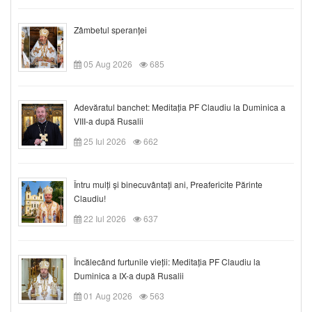
Zâmbetul speranței
05 Aug 2026
685
Adevăratul banchet: Meditația PF Claudiu la Duminica a
VIII-a după Rusalii
25 Iul 2026
662
Întru mulți și binecuvântați ani, Preafericite Părinte
Claudiu!
22 Iul 2026
637
Încălecând furtunile vieții: Meditația PF Claudiu la
Duminica a IX-a după Rusalii
01 Aug 2026
563