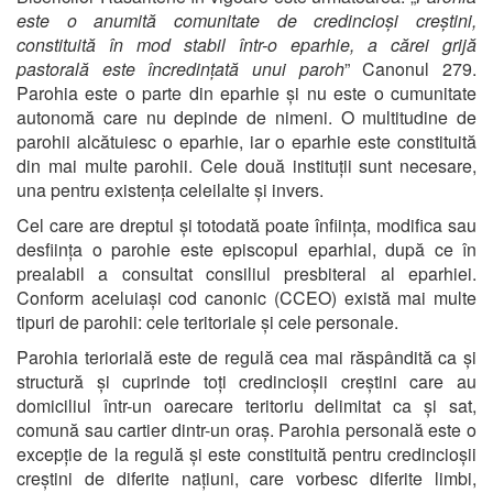
este o anumită comunitate de credincioși creștini,
constituită în mod stabil într-o eparhie, a cărei grijă
pastorală este încredințată unui paroh
” Canonul 279.
Parohia este o parte din eparhie și nu este o cumunitate
autonomă care nu depinde de nimeni. O multitudine de
parohii alcătuiesc o eparhie, iar o eparhie este constituită
din mai multe parohii. Cele două instituții sunt necesare,
una pentru existența celeilalte și invers.
Cel care are dreptul și totodată poate înființa, modifica sau
desființa o parohie este episcopul eparhial, după ce în
prealabil a consultat consiliul presbiteral al eparhiei.
Conform aceluiași cod canonic (CCEO) există mai multe
tipuri de parohii: cele teritoriale și cele personale.
Parohia teriorială este de regulă cea mai răspândită ca și
structură și cuprinde toți credincioșii creștini care au
domiciliul într-un oarecare teritoriu delimitat ca și sat,
comună sau cartier dintr-un oraș. Parohia personală este o
excepție de la regulă și este constituită pentru credincioșii
creștini de diferite națiuni, care vorbesc diferite limbi,