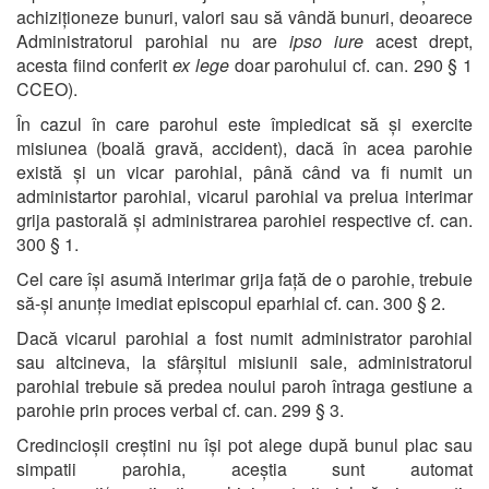
achiziționeze bunuri, valori sau să vândă bunuri, deoarece
Administratorul parohial nu are
ipso iure
acest drept,
acesta fiind conferit
ex lege
doar parohului cf. can. 290 § 1
CCEO).
În cazul în care parohul este împiedicat să și exercite
misiunea (boală gravă, accident), dacă în acea parohie
există și un vicar parohial, până când va fi numit un
administartor parohial, vicarul parohial va prelua interimar
grija pastorală și administrarea parohiei respective cf. can.
300 § 1.
Cel care își asumă interimar grija față de o parohie, trebuie
să-și anunțe imediat episcopul eparhial cf. can. 300 § 2.
Dacă vicarul parohial a fost numit administrator parohial
sau altcineva, la sfârșitul misiunii sale, administratorul
parohial trebuie să predea noului paroh întraga gestiune a
parohie prin proces verbal cf. can. 299 § 3.
Credincioșii creștini nu își pot alege după bunul plac sau
simpatii parohia, aceștia sunt automat