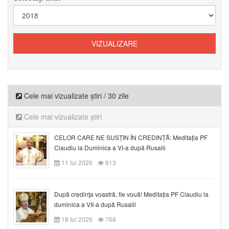
Cele mai vizualizate știri / 30 zile
Cele mai vizualizate știri
CELOR CARE NE SUSȚIN ÎN CREDINȚĂ: Meditația PF
Claudiu la Duminica a VI-a după Rusalii
11 Iul 2026
813
După credinţa voastră, fie vouă! Meditația PF Claudiu la
duminica a VII-a după Rusalii
18 Iul 2026
768