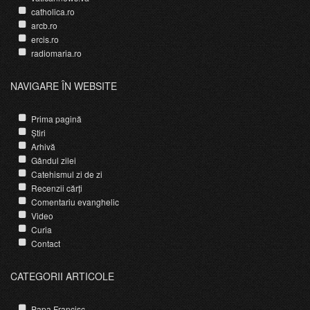
catholica.ro
arcb.ro
ercis.ro
radiomaria.ro
NAVIGARE ÎN WEBSITE
Prima pagină
Știri
Arhivă
Gândul zilei
Catehismul zi de zi
Recenzii cărți
Comentariu evanghelic
Video
Curia
Contact
CATEGORII ARTICOLE
Papa Francisc