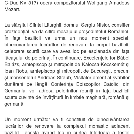
C-Dur, KV 317) opera compozitorului Wolfgang Amadeus
Mozart.
La sfârşitul Sfintei Liturghii, domnul Sergiu Nistor, consilier
prezidenţial, va da citire mesajului preşedintelui României.
În faţa bazilicii va urma un nou moment special:
binecuvântarea lucrărilor de renovare la corpul bazilicii,
celebrare scurtă care va avea loc pe esplanada din faţa
lăcaşului de pelerinaj. În continuare, Excelenţele lor Bábel
Balázs, arhiepiscop şi mitropolit de Kalocsa-Kecskemét şi
Ioan Robu, arhiepiscop şi mitropolit de Bucureşti, precum
şi monseniorul Andreas Straub, Visitator emerit al şvabilor
dunăreni pe lângă Conferinţa Episcopilor Catolici din
Germania, vor adresa pelerinilor reuniţi în faţa bazilicii
scurte cuvinte de învăţătură în limbile maghiară, română şi
germană.
Un moment următor va fi constituit de binecuvântarea
lucrărilor de renovare la complexul monastic adiacent
bazilicii, acesta având loc în curtea interioară a fostei