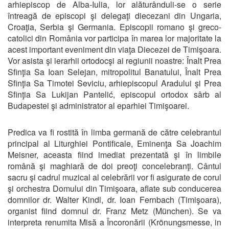
arhiepiscop de Alba-Iulia, lor alăturânduli-se o serie
întreagă de episcopi şi delegaţi diecezani din Ungaria,
Croaţia, Serbia şi Germania. Episcopii romano şi greco-
catolici din România vor participa în marea lor majoritate la
acest important eveniment din viaţa Diecezei de Timişoara.
Vor asista şi ierarhii ortodocşi ai regiunii noastre: Înalt Prea
Sfinţia Sa Ioan Selejan, mitropolitul Banatului, Înalt Prea
Sfinţia Sa Timotei Seviciu, arhiepiscopul Aradului şi Prea
Sfinţia Sa Lukijan Pantelić, episcopul ortodox sârb al
Budapestei şi administrator al eparhiei Timişoarei.
Predica va fi rostită în limba germană de către celebrantul
principal al Liturghiei Pontificale, Eminenţa Sa Joachim
Meisner, aceasta fiind imediat prezentată şi în limbile
română şi maghiară de doi preoţi concelebranţi. Cântul
sacru şi cadrul muzical al celebrării vor fi asigurate de corul
şi orchestra Domului din Timişoara, aflate sub conducerea
domnilor dr. Walter Kindl, dr. Ioan Fernbach (Timişoara),
organist fiind domnul dr. Franz Metz (München). Se va
interpreta renumita Misă a Încoronării (Krönungsmesse, in