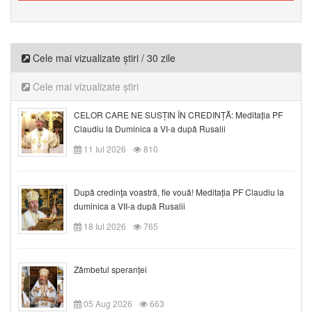
Cele mai vizualizate știri / 30 zile
Cele mai vizualizate știri
CELOR CARE NE SUSȚIN ÎN CREDINȚĂ: Meditația PF
Claudiu la Duminica a VI-a după Rusalii
11 Iul 2026
810
După credinţa voastră, fie vouă! Meditația PF Claudiu la
duminica a VII-a după Rusalii
18 Iul 2026
765
Zâmbetul speranței
05 Aug 2026
663