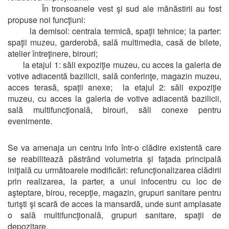
În tronsoanele vest şi sud ale mănăstirii au fost
propuse noi funcţiuni:
la demisol: centrala termică, spaţii tehnice; la parter:
spaţii muzeu, garderobă, sală multimedia, casă de bilete,
atelier întreţinere, birouri;
la etajul 1: săli expoziţie muzeu, cu acces la galeria de
votive adiacentă bazilicii, sală conferinţe, magazin muzeu,
acces terasă, spaţii anexe; la etajul 2: săli expoziţie
muzeu, cu acces la galeria de votive adiacentă bazilicii,
sală multifuncţională, birouri, săli conexe pentru
evenimente.
Se va amenaja un centru info într-o clădire existentă care
se reabilitează păstrând volumetria şi faţada principală
iniţială cu următoarele modificări: refuncţionalizarea clădirii
prin realizarea, la parter, a unui infocentru cu loc de
aşteptare, birou, recepţie, magazin, grupuri sanitare pentru
turişti şi scară de acces la mansardă, unde sunt amplasate
o sală multifuncţională, grupuri sanitare, spaţii de
depozitare.