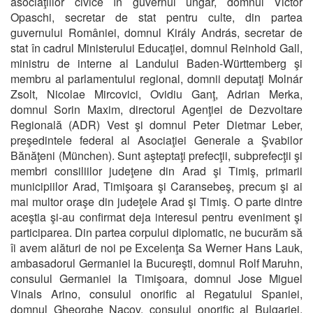
asociaţiilor civice în guvernul ungar, domnul Victor
Opaschi, secretar de stat pentru culte, din partea
guvernului României, domnul Király András, secretar de
stat în cadrul Ministerului Educaţiei, domnul Reinhold Gall,
ministru de interne al Landului Baden-Württemberg şi
membru al parlamentului regional, domnii deputaţi Molnár
Zsolt, Nicolae Mircovici, Ovidiu Ganţ, Adrian Merka,
domnul Sorin Maxim, directorul Agenţiei de Dezvoltare
Regională (ADR) Vest şi domnul Peter Dietmar Leber,
preşedintele federal al Asociaţiei Generale a Şvabilor
Bănăţeni (München). Sunt aşteptaţi prefecţii, subprefecţii şi
membri consiliilor judeţene din Arad şi Timiş, primarii
municipiilor Arad, Timişoara şi Caransebeş, precum şi ai
mai multor oraşe din judeţele Arad şi Timiş. O parte dintre
aceştia şi-au confirmat deja interesul pentru eveniment şi
participarea. Din partea corpului diplomatic, ne bucurăm să
îi avem alături de noi pe Excelenţa Sa Werner Hans Lauk,
ambasadorul Germaniei la Bucureşti, domnul Rolf Maruhn,
consulul Germaniei la Timişoara, domnul Jose Miguel
Vinals Arino, consulul onorific al Regatului Spaniei,
domnul Gheorghe Nacov, consulul onorific al Bulgariei,