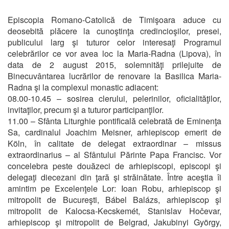
Episcopia Romano-Catolică de Timişoara aduce cu
deosebită plăcere la cunoştinţa credincioşilor, presei,
publicului larg şi tuturor celor interesaţi Programul
celebrărilor ce vor avea loc la Maria-Radna (Lipova), în
data de 2 august 2015, solemnităţi prilejuite de
Binecuvântarea lucrărilor de renovare la Basilica Maria-
Radna şi la complexul monastic adiacent:
08.00-10.45 – sosirea clerului, pelerinilor, oficialităţilor,
invitaţilor, precum şi a tuturor participanţilor.
11.00 – Sfânta Liturghie pontificală celebrată de Eminenţa
Sa, cardinalul Joachim Meisner, arhiepiscop emerit de
Köln, în calitate de delegat extraordinar – missus
extraordinarius – al Sfântului Părinte Papa Francisc. Vor
concelebra peste douăzeci de arhiepiscopi, episcopi şi
delegaţi diecezani din ţară şi străinătate. Între aceştia îi
amintim pe Excelenţele Lor: Ioan Robu, arhiepiscop şi
mitropolit de Bucureşti, Bábel Balázs, arhiepiscop şi
mitropolit de Kalocsa-Kecskemét, Stanislav Hočevar,
arhiepiscop şi mitropolit de Belgrad, Jakubinyi György,