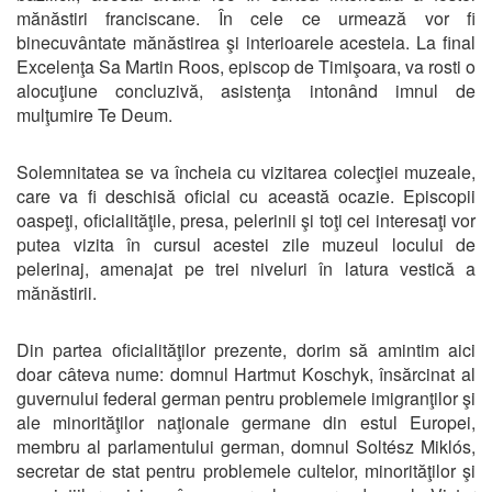
mănăstiri franciscane. În cele ce urmează vor fi
binecuvântate mănăstirea şi interioarele acesteia. La final
Excelenţa Sa Martin Roos, episcop de Timişoara, va rosti o
alocuţiune concluzivă, asistenţa intonând imnul de
mulţumire Te Deum.
Solemnitatea se va încheia cu vizitarea colecţiei muzeale,
care va fi deschisă oficial cu această ocazie. Episcopii
oaspeţi, oficialităţile, presa, pelerinii şi toţi cei interesaţi vor
putea vizita în cursul acestei zile muzeul locului de
pelerinaj, amenajat pe trei niveluri în latura vestică a
mănăstirii.
Din partea oficialităţilor prezente, dorim să amintim aici
doar câteva nume: domnul Hartmut Koschyk, însărcinat al
guvernului federal german pentru problemele imigranţilor şi
ale minorităţilor naţionale germane din estul Europei,
membru al parlamentului german, domnul Soltész Miklós,
secretar de stat pentru problemele cultelor, minorităţilor şi