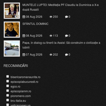
MUNTELE LUPTEI: Meditația PF Claudiu la Duminica a X-a
după Rusalii
08 Aug 2026
250
0
SFÂNTUL DOMINIC
08 Aug 2026
113
0
Papa, în dialog cu tinerii la Assisi: Să construim o civilizație a
iubirii
07 Aug 2026
202
0
RECOMANDĂRI
bisericaromanaunita.ro
episcopiabucuresti.ro
egco.ro
episcopiamm.ro
pioromeno.com
bru-italia.eu
vaticannews.va