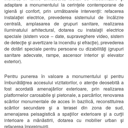
adaptare a monumentului la cerinţele contemporane de
igienă şi confort, prin următoarele intervenţii: refacerea
instalaţiei electrice, prevederea sistemului de încălzire
centrală, amplasarea de grupuri sanitare, realizarea
iluminatului arhitectural, dotarea cu instalaţii electrice
speciale (sistem voce – date, supraveghere video, sistem
de detecţie şi avertizare la incendiu şi efracţie), prevederea
de dotări speciale pentru persoane cu dizabilităţi (grupuri
sanitare adecvate, rampe, ascensor interior şi elevator
exterior).
Pentru punerea în valoare a monumentului şi pentru
îmbunătăţirea accesului vizitatorilor, o atenţie deosebită a
fost acordată amenajărilor exterioare, prin realizarea
platformelor carosabile şi pietonale, a parcărilor, renovarea
scărilor monumentale de acces în bazilică, reconstituirea
scărilor secundare şi a terasei din zona de sud,
amenajarea peisagistică a spaţiilor exterioare şi a curţii
interioare a mănăstirii, dotarea cu mobilier urban şi
refacerea împrejmuirii.