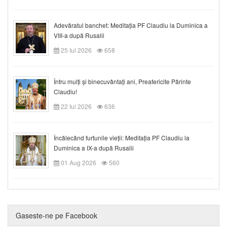
Adevăratul banchet: Meditația PF Claudiu la Duminica a
VIII-a după Rusalii
25 Iul 2026
658
Întru mulți și binecuvântați ani, Preafericite Părinte
Claudiu!
22 Iul 2026
636
Încălecând furtunile vieții: Meditația PF Claudiu la
Duminica a IX-a după Rusalii
01 Aug 2026
560
Gaseste-ne pe Facebook