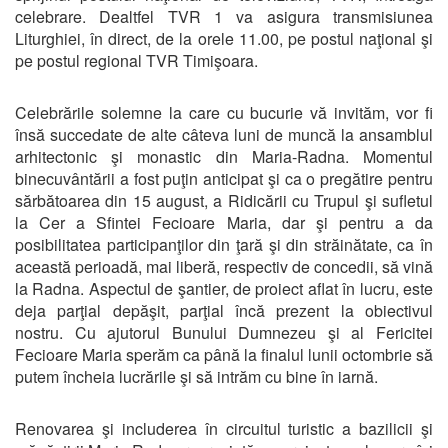
celebrare. Dealtfel TVR 1 va asigura transmisiunea
Liturghiei, în direct, de la orele 11.00, pe postul naţional şi
pe postul regional TVR Timişoara.
Celebrările solemne la care cu bucurie vă invităm, vor fi
însă succedate de alte câteva luni de muncă la ansamblul
arhitectonic şi monastic din Maria-Radna. Momentul
binecuvântării a fost puţin anticipat şi ca o pregătire pentru
sărbătoarea din 15 august, a Ridicării cu Trupul şi sufletul
la Cer a Sfintei Fecioare Maria, dar şi pentru a da
posibilitatea participanţilor din ţară şi din străinătate, ca în
această perioadă, mai liberă, respectiv de concedii, să vină
la Radna. Aspectul de şantier, de proiect aflat în lucru, este
deja parţial depăşit, parţial încă prezent la obiectivul
nostru. Cu ajutorul Bunului Dumnezeu şi al Fericitei
Fecioare Maria sperăm ca până la finalul lunii octombrie să
putem încheia lucrările şi să intrăm cu bine în iarnă.
Renovarea şi includerea în circuitul turistic a bazilicii şi