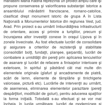
mănăstirii Maria Radna reprezintă un proiect amplu care îşi
propune conservarea şi valorificarea substanţei istorice a
ansamblului mănăstirii franciscane, romano-catolice,
clasificat drept monument istoric de grupa A în Lista
Naţională a Monumentelor Istorice din regiunea Vest, jud.
Arad. Prin proiect s-au urmărit îmbunătăţirea infrastructurii
de orientare, acces şi primire a turiştilor, precum şi
încurajarea altor investiţii conexe în oraşul Lipova şi în
zonele învecinate. Au fost efectuate lucrări de consolidare
şi asigurare a criteriilor de rezistenţă şi stabilitate
(consolidări bolţi, fundaţii, planşee, şarpantă), lucrări de
combatere a umidităţii din pereţi prin aplicarea tencuielilor
de asanare şi lucrări de refacere a finisajelor interioare şi
exterioare, în spiritul şi păstrând cât mai multe din
elementele originale (glafuri şi ancadramente de piatră,
scări de lemn, elemente de tâmplărie şi tinichigerie
valoroase, pictură etc). Lucrările de intervenţii au urmărit,
de asemenea, eliminarea elementelor parazitare (pereţi
despărţitori, modificări de goluri), pentru aducerea spaţiilor
la forma iniţială. Totodată s-au efectuat şi se vor mai
încheia, în lunile următoare, lucrări de modernizare şi