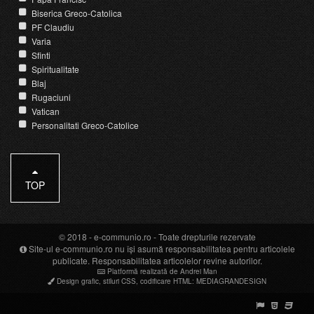
Biserica Greco-Catolica
PF Claudiu
Varia
Sfinti
Spiritualitate
Blaj
Rugaciuni
Vatican
Personalitati Greco-Catolice
TOP
© 2018 -
e-communio.ro
- Toate drepturile rezervate
Site-ul e-communio.ro nu își asumă responsabilitatea pentru articolele
publicate. Responsabilitatea articolelor revine autorilor.
Platformă realizată de Andrei Man
Design grafic
,
stiluri CSS
,
codificare HTML
:
MEDIAGRANDESIGN