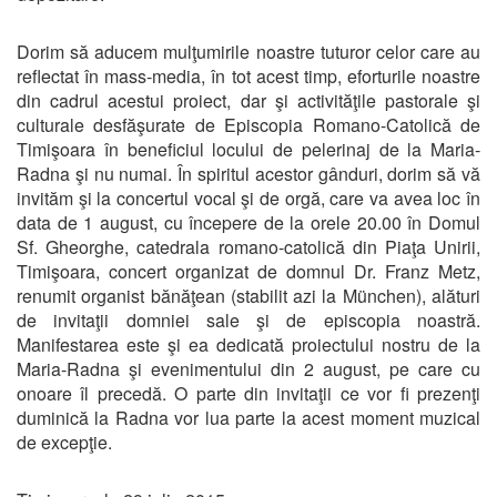
Dorim să aducem mulţumirile noastre tuturor celor care au
reflectat în mass-media, în tot acest timp, eforturile noastre
din cadrul acestui proiect, dar şi activităţile pastorale şi
culturale desfăşurate de Episcopia Romano-Catolică de
Timişoara în beneficiul locului de pelerinaj de la Maria-
Radna şi nu numai. În spiritul acestor gânduri, dorim să vă
invităm şi la concertul vocal şi de orgă, care va avea loc în
data de 1 august, cu începere de la orele 20.00 în Domul
Sf. Gheorghe, catedrala romano-catolică din Piaţa Unirii,
Timişoara, concert organizat de domnul Dr. Franz Metz,
renumit organist bănăţean (stabilit azi la München), alături
de invitaţii domniei sale şi de episcopia noastră.
Manifestarea este şi ea dedicată proiectului nostru de la
Maria-Radna şi evenimentului din 2 august, pe care cu
onoare îl precedă. O parte din invitaţii ce vor fi prezenţi
duminică la Radna vor lua parte la acest moment muzical
de excepţie.