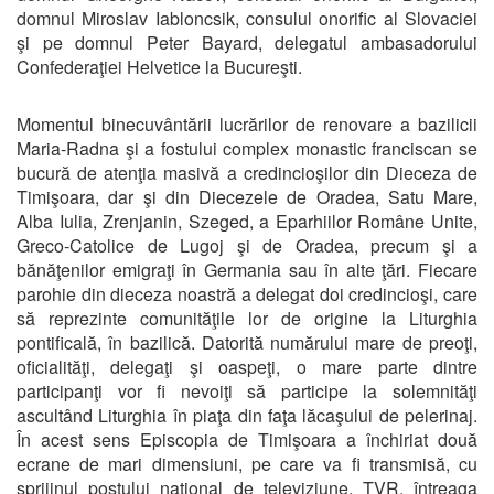
domnul Miroslav Iabloncsik, consulul onorific al Slovaciei
şi pe domnul Peter Bayard, delegatul ambasadorului
Confederaţiei Helvetice la Bucureşti.
Momentul binecuvântării lucrărilor de renovare a bazilicii
Maria-Radna şi a fostului complex monastic franciscan se
bucură de atenţia masivă a credincioşilor din Dieceza de
Timişoara, dar şi din Diecezele de Oradea, Satu Mare,
Alba Iulia, Zrenjanin, Szeged, a Eparhiilor Române Unite,
Greco-Catolice de Lugoj şi de Oradea, precum şi a
bănăţenilor emigraţi în Germania sau în alte ţări. Fiecare
parohie din dieceza noastră a delegat doi credincioşi, care
să reprezinte comunităţile lor de origine la Liturghia
pontificală, în bazilică. Datorită numărului mare de preoţi,
oficialităţi, delegaţi şi oaspeţi, o mare parte dintre
participanţi vor fi nevoiţi să participe la solemnităţi
ascultând Liturghia în piaţa din faţa lăcaşului de pelerinaj.
În acest sens Episcopia de Timişoara a închiriat două
ecrane de mari dimensiuni, pe care va fi transmisă, cu
sprijinul postului naţional de televiziune, TVR, întreaga