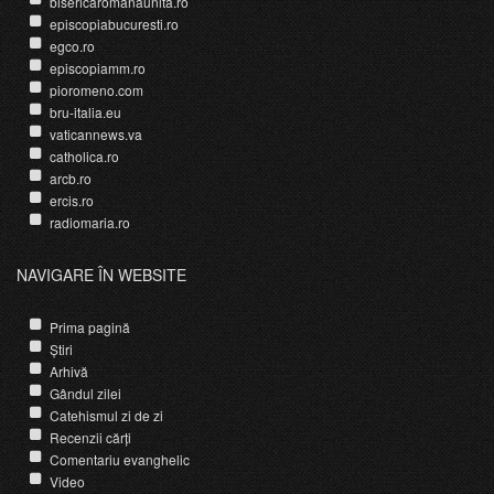
bisericaromanaunita.ro
episcopiabucuresti.ro
egco.ro
episcopiamm.ro
pioromeno.com
bru-italia.eu
vaticannews.va
catholica.ro
arcb.ro
ercis.ro
radiomaria.ro
NAVIGARE ÎN WEBSITE
Prima pagină
Știri
Arhivă
Gândul zilei
Catehismul zi de zi
Recenzii cărți
Comentariu evanghelic
Video