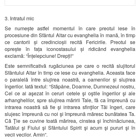
3. Intratul mic
Se numește astfel momentul în care preotul iese în
procesiune din Sfântul Altar cu evanghelia în mană, în timp
ce cantorii și credincioșii recită Fericirile. Preotul se
oprește în fața iconostasului și ridicând evanghelia
exclamă: “Înțelepciune! Drepți!”
Este semnificativă rugăciunea pe care o recită slujitorul
Sfântului Altar în timp ce iese cu evanghelia. Aceasta face
o paralelă între slujirea noastră, a oamenilor și slujirea
îngerilor. Iată textul: “Stăpâne, Doamne, Dumnezeul nostru,
Cel ce ai aşezat în ceruri cetele şi oştile îngerilor şi ale
arhanghelilor, spre slujirea măririi Tale, fă ca împreună cu
intrarea noastră să fie şi intrarea sfinţilor Tăi îngeri, care
slujesc împreună cu noi şi împreună măresc bunătatea Ta.
Că Ţie se cuvine toată mărirea, cinstea şi închinăciunea,
Tatălui şi Fiului şi Sfântului Spirit şi acum şi pururi şi în
vecii vecilor. Amin”.