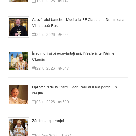
18 Iul 2026
747
Adevăratul banchet: Meditația PF Claudiu la Duminica a
VIII-a după Rusalii
25 Iul 2026
644
Întru mulți și binecuvântați ani, Preafericite Părinte
Claudiu!
22 Iul 2026
617
Opt sfaturi de la Sfântul Ioan Paul al II-lea pentru un
creștin
08 Iul 2026
590
Zâmbetul speranței
05 Aug 2026
574