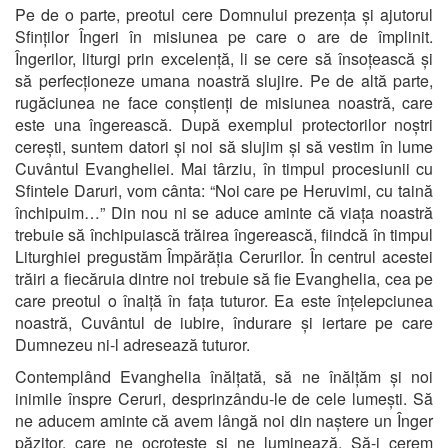
Pe de o parte, preotul cere Domnului prezența și ajutorul
Sfinților Îngeri în misiunea pe care o are de împlinit.
Îngerilor, liturgi prin excelență, li se cere să însoțească și
să perfecționeze umana noastră slujire. Pe de altă parte,
rugăciunea ne face conștienți de misiunea noastră, care
este una îngerească. După exemplul protectorilor noștri
cerești, suntem datori și noi să slujim și să vestim în lume
Cuvântul Evangheliei. Mai târziu, în timpul procesiunii cu
Sfintele Daruri, vom cânta: “Noi care pe Heruvimi, cu taină
închipuim…” Din nou ni se aduce aminte că viața noastră
trebuie să închipuiască trăirea îngerească, fiindcă în timpul
Liturghiei pregustăm Împărăția Cerurilor. În centrul acestei
trăiri a fiecăruia dintre noi trebuie să fie Evanghelia, cea pe
care preotul o înalță în fața tuturor. Ea este înțelepciunea
noastră, Cuvântul de iubire, îndurare și iertare pe care
Dumnezeu ni-l adresează tuturor.
Contemplând Evanghelia înălțată, să ne înălțăm și noi
inimile înspre Ceruri, desprinzându-le de cele lumești. Să
ne aducem aminte că avem lângă noi din naștere un Înger
păzitor, care ne ocrotește și ne luminează. Să-i cerem