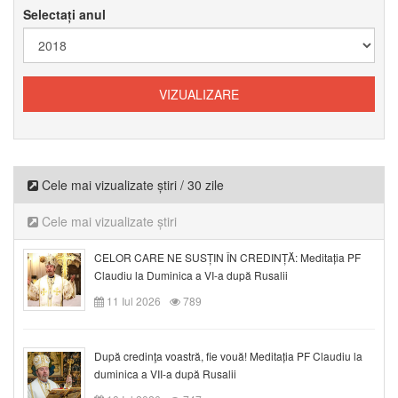
Selectați anul
Cele mai vizualizate știri / 30 zile
Cele mai vizualizate știri
CELOR CARE NE SUSȚIN ÎN CREDINȚĂ: Meditația PF
Claudiu la Duminica a VI-a după Rusalii
11 Iul 2026
789
După credinţa voastră, fie vouă! Meditația PF Claudiu la
duminica a VII-a după Rusalii