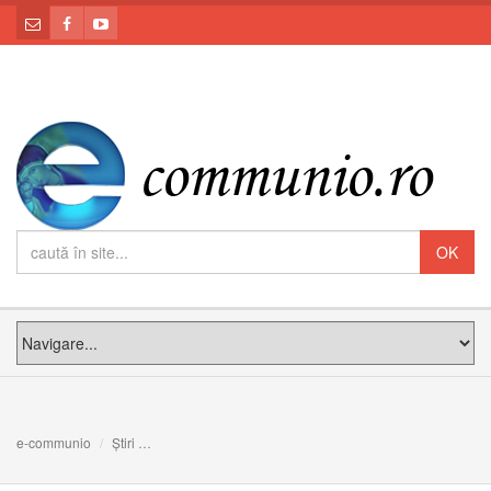
e-communio
Știri
Liturghia pe înțelesul tuturor - reflecții spirituale (partea a