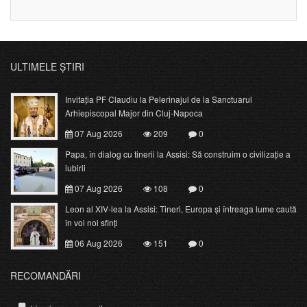
ULTIMELE ȘTIRI
Invitația PF Claudiu la Pelerinajul de la Sanctuarul
Arhiepiscopal Major din Cluj-Napoca
07 Aug 2026
209
0
Papa, în dialog cu tinerii la Assisi: Să construim o civilizație a
iubirii
07 Aug 2026
108
0
Leon al XIV-lea la Assisi: Tineri, Europa și întreaga lume caută
în voi noi sfinți
06 Aug 2026
151
0
RECOMANDĂRI