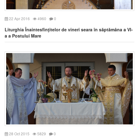
22 Apr 2016
4960
0
Liturghia Înaintesfinţitelor de vineri seara în săptămâna a VI-
a a Postului Mare
28 Oct 2015
5829
0