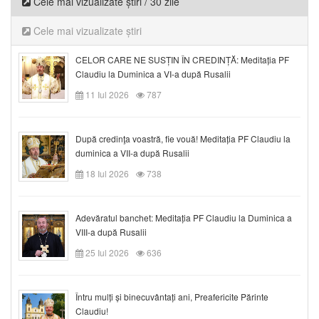
Cele mai vizualizate știri / 30 zile
Cele mai vizualizate știri
CELOR CARE NE SUSȚIN ÎN CREDINȚĂ: Meditația PF
Claudiu la Duminica a VI-a după Rusalii
11 Iul 2026
787
După credinţa voastră, fie vouă! Meditația PF Claudiu la
duminica a VII-a după Rusalii
18 Iul 2026
738
Adevăratul banchet: Meditația PF Claudiu la Duminica a
VIII-a după Rusalii
25 Iul 2026
636
Întru mulți și binecuvântați ani, Preafericite Părinte
Claudiu!