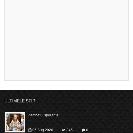
ULTIMELE ȘTIRI
Zâmbetul speranței
05 Aug 2026
345
0