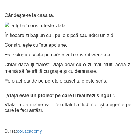
Gândește-te la casa ta.
În fiecare zi bați un cui, pui o șipcă sau ridici un zid.
Construiește cu înțelepciune.
Este singura viață pe care o vei construi vreodată.
Chiar dacă îți trăiești viața doar cu o zi mai mult, acea zi
merită să fie trăită cu grație și cu demnitate.
Pe placheta de pe peretele casei tale este scris:
„Viața este un proiect pe care îl realizezi singur”.
Viața ta de mâine va fi rezultatul atitudinilor și alegerile pe
care le faci astăzi.
Sursa:
dor.academy