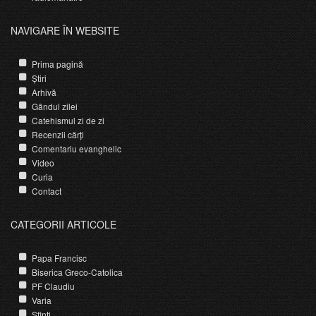
NAVIGARE ÎN WEBSITE
Prima pagină
Știri
Arhivă
Gândul zilei
Catehismul zi de zi
Recenzii cărți
Comentariu evanghelic
Video
Curia
Contact
CATEGORII ARTICOLE
Papa Francisc
Biserica Greco-Catolica
PF Claudiu
Varia
Sfinti