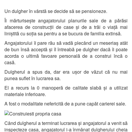
Un dulgher în vârstă se decide să se pensioneze.
Îi mărturisește angajatorului planurile sale de a părăsi
afacerea de construcții de case și de a trăi o viață mai
liniștită cu soția sa pentru a se bucura de familia extinsă.
Angajatorului îi pare rău să vadă plecând un meseriaș atât
de bun însă acceptă și îl întreabă pe dulgher dacă îi poate
acorda o ultimă favoare personală de a construi încă o
casă.
Dulgherul a spus da, dar era ușor de văzut că nu mai
punea suflet în lucrarea sa.
El a recurs la 0 manoperă de calitate slabă și a utilizat
materiale inferioare.
A fost o modalitate nefericită de a pune capăt carierei sale.
Când dulgherul a terminat lucrarea și angajatorul a venit să
inspecteze casa, angajatorul i-a înmânat dulgherului cheia