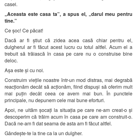
casei.
„Aceasta este casa ta”, a spus el, „darul meu pentru
tine.”
Ce șoc! Ce păcat!
Dacă ar fi știut că zidea acea casă chiar pentru el,
dulgherul ar fi făcut acest lucru cu totul altfel. Acum el a
trebuit să trăiască în casa pe care nu o construise bine
deloc.
Așa este și cu noi.
Construim viețile noastre într-un mod distras, mai degrabă
reacționăm decât să acționăm, fiind dispuși să oferim mult
mai puțin decât ceea ce avem mai bun. În punctele
principale, nu depunem cele mai bune eforturi.
Apoi, ne uităm șocați la situația pe care ne-am creat-o și
descoperim că trăim acum în casa pe care am construit-o.
Dacă ne-am fi dat seama de asta am fi făcut altfel.
Gândește-te la tine ca la un dulgher.