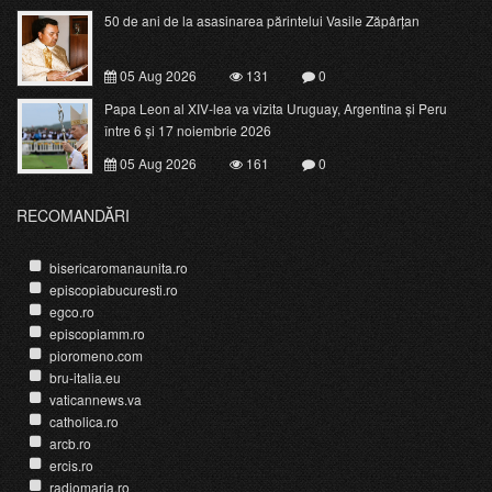
50 de ani de la asasinarea părintelui Vasile Zăpârțan
05 Aug 2026
131
0
Papa Leon al XIV-lea va vizita Uruguay, Argentina și Peru
între 6 și 17 noiembrie 2026
05 Aug 2026
161
0
RECOMANDĂRI
bisericaromanaunita.ro
episcopiabucuresti.ro
egco.ro
episcopiamm.ro
pioromeno.com
bru-italia.eu
vaticannews.va
catholica.ro
arcb.ro
ercis.ro
radiomaria.ro