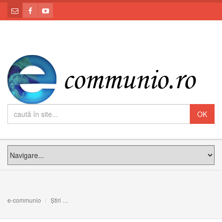
e-communio
Știri
ANUNȚ: TVR2 va transmite în direct de la Vatican Liturghi