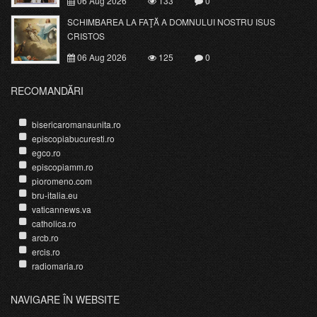
06 Aug 2026
133
0
SCHIMBAREA LA FAŢĂ A DOMNULUI NOSTRU ISUS
CRISTOS
06 Aug 2026
125
0
RECOMANDĂRI
bisericaromanaunita.ro
episcopiabucuresti.ro
egco.ro
episcopiamm.ro
pioromeno.com
bru-italia.eu
vaticannews.va
catholica.ro
arcb.ro
ercis.ro
radiomaria.ro
NAVIGARE ÎN WEBSITE