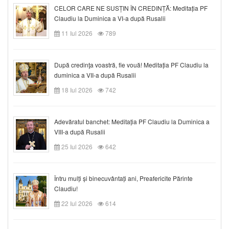
CELOR CARE NE SUSȚIN ÎN CREDINȚĂ: Meditația PF
Claudiu la Duminica a VI-a după Rusalii
11 Iul 2026
789
După credinţa voastră, fie vouă! Meditația PF Claudiu la
duminica a VII-a după Rusalii
18 Iul 2026
742
Adevăratul banchet: Meditația PF Claudiu la Duminica a
VIII-a după Rusalii
25 Iul 2026
642
Întru mulți și binecuvântați ani, Preafericite Părinte
Claudiu!
22 Iul 2026
614