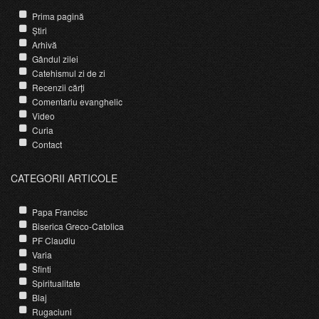
Prima pagină
Știri
Arhivă
Gândul zilei
Catehismul zi de zi
Recenzii cărți
Comentariu evanghelic
Video
Curia
Contact
CATEGORII ARTICOLE
Papa Francisc
Biserica Greco-Catolica
PF Claudiu
Varia
Sfinti
Spiritualitate
Blaj
Rugaciuni