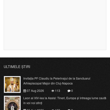
ULTIMELE ȘTIRI
Invitația PF Claudiu la Pelerinajul de la Sanctuarul
Arhiepiscopal Major din Cluj-Napoca
07 Aug 2026
113
0
Leon al XIV-lea la Assisi: Tineri, Europa și întreaga lume caută
în voi noi sfinți