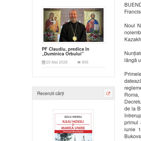
BUENDIA
Francis
Noul Nu
noiembr
Kazakha
PF Claudiu, predica în
Nunțiat
„Duminica Orbului”
lângă u
20 Mai 2026
956
Primele
dateaz
regleme
Recenzii cărți
Roma, 
Decretu
de la B
întreru
primul 
iunie 
Bukovs