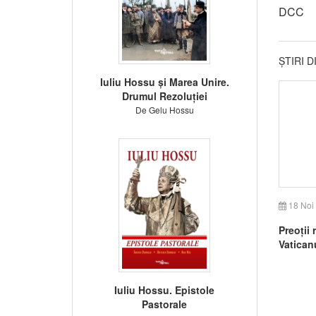
DCC
ȘTIRI 
Iuliu Hossu și Marea Unire.
Drumul Rezoluției
De Gelu Hossu
18 Noi
Preoții
Vatican
Iuliu Hossu. Epistole
Pastorale