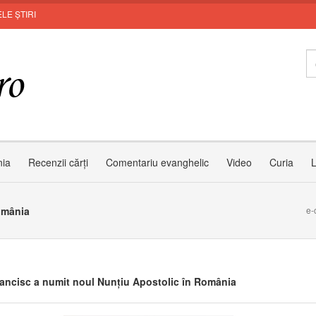
LE ȘTIRI
nia
Recenzii cărți
Comentariu evanghelic
Video
Curia
L
omânia
e-
ancisc a numit noul Nunțiu Apostolic în România