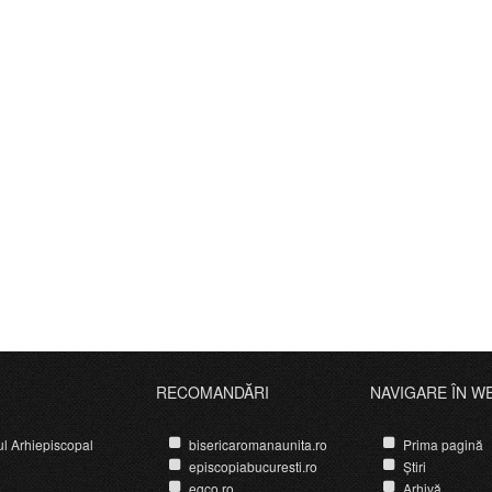
RECOMANDĂRI
NAVIGARE ÎN W
ul Arhiepiscopal
bisericaromanaunita.ro
Prima pagină
episcopiabucuresti.ro
Știri
egco.ro
Arhivă