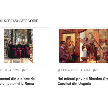
DIN ACEEAȘI CATEGORIE
 2016
6029
0
21 Mar 2015
7607
0
 români din diplomația
Noi măsuri privind Biserica Gr
ului, pelerini la Roma
Catolică din Ungaria