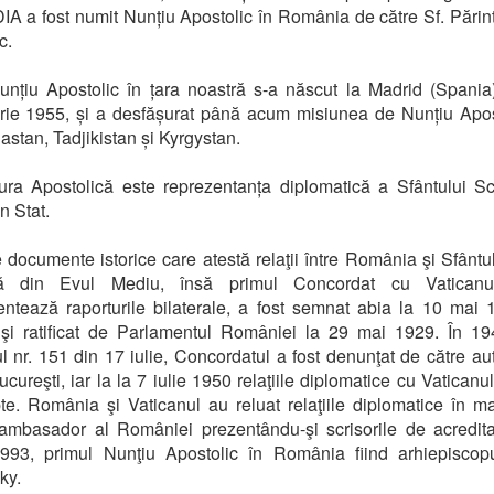
 a fost numit Nunțiu Apostolic în România de către Sf. Pări
c.
nțiu Apostolic în țara noastră s-a născut la Madrid (Spani
ie 1955, și a desfășurat până acum misiunea de Nunțiu Apos
stan, Tadjikistan și Kyrgystan.
ura Apostolică este reprezentanța diplomatică a Sfântului 
n Stat.
 documente istorice care atestă relaţii între România şi Sfânt
ă din Evul Mediu, însă primul Concordat cu Vaticanu
ntează raporturile bilaterale, a fost semnat abia la 10 mai 
şi ratificat de Parlamentul României la 29 mai 1929. În 194
l nr. 151 din 17 iulie, Concordatul a fost denunţat de către auto
ucureşti, iar la la 7 iulie 1950 relaţiile diplomatice cu Vaticanul
pte. România şi Vaticanul au reluat relaţiile diplomatice în m
ambasador al României prezentându-şi scrisorile de acredit
1993, primul Nunţiu Apostolic în România fiind arhiepiscop
ky.