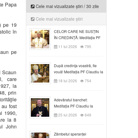
nte Papa
Cele mai vizualizate știri / 30 zile
Cele mai vizualizate știri
a) pe 19
tolic în
CELOR CARE NE SUSȚIN
ÎN CREDINȚĂ: Meditația PF
Claudiu la Duminica a VI-a
11 Iul 2026
795
după Rusalii
Scaun pe
După credinţa voastră, fie
ul Scaun
vouă! Meditația PF Claudiu la
duminica a VII-a după Rusalii
l, care
18 Iul 2026
754
1927, la
8, prin
rităţile
Adevăratul banchet:
 au fost
Meditația PF Claudiu la
ai 1990,
Duminica a VIII-a după
25 Iul 2026
649
Rusalii
are la 8
ul John
Zâmbetul speranței