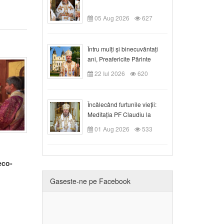
05 Aug 2026
627
Întru mulți și binecuvântați
ani, Preafericite Părinte
Claudiu!
22 Iul 2026
620
Încălecând furtunile vieții:
Meditația PF Claudiu la
Duminica a IX-a după Rusalii
01 Aug 2026
533
eco-
Gaseste-ne pe Facebook