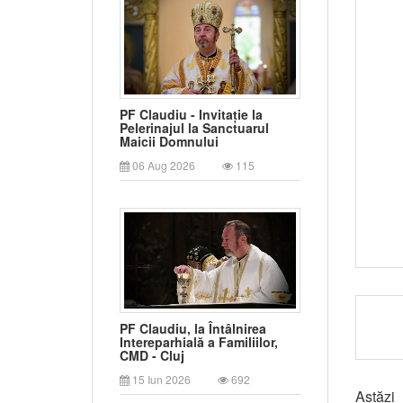
PF Claudiu - Invitație la
Pelerinajul la Sanctuarul
Maicii Domnului
06 Aug 2026
115
PF Claudiu, la Întâlnirea
Intereparhială a Familiilor,
CMD - Cluj
15 Iun 2026
692
Astăzi