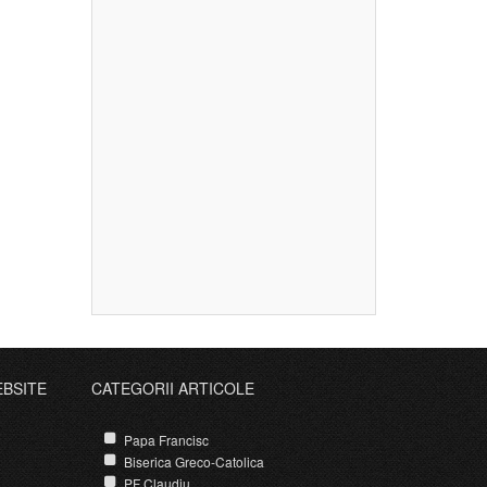
EBSITE
CATEGORII ARTICOLE
Papa Francisc
Biserica Greco-Catolica
PF Claudiu