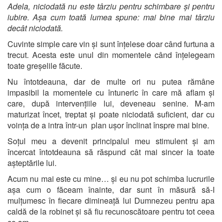
Adela, niciodată nu este târziu pentru schimbare și pentru
iubire. Așa cum toată lumea spune: mai bine mai târziu
decât niciodată.
Cuvinte simple care vin și sunt înțelese doar când furtuna a
trecut. Acesta este unul din momentele când înțelegeam
toate greșelile făcute.
Nu întotdeauna, dar de multe ori nu putea rămâne
impasibil la momentele cu întuneric în care mă aflam și
care, după intervențiile lui, deveneau senine. M-am
maturizat încet, treptat și poate niciodată suficient, dar cu
voința de a intra într-un plan ușor înclinat înspre mai bine.
Soțul meu a devenit principalul meu stimulent și am
încercat întotdeauna să răspund cât mai sincer la toate
așteptările lui.
Acum nu mai este cu mine… și eu nu pot schimba lucrurile
așa cum o făceam înainte, dar sunt în măsură să-I
mulțumesc în fiecare dimineață lui Dumnezeu pentru apa
caldă de la robinet și să fiu recunoscătoare pentru tot ceea