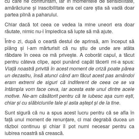
cu care ne confruntam, iar în momentele de sensibilitate,
amărăciune și irascibilitate era cel care știa să vadă doar
partea plină a paharului.
Chiar dacă tot ceea ce vedea la mine uneori era doar
răutate, nimic nu-l împiedica să lupte să mă ajute.
Într-o zi, după o ceartă destul de aprinsă, am început să
plâng și i-am mărturisit că nu știu de unde are atâta
răbdare în ceea ce mă privește. A coborât capul, a tăcut
pentru câteva clipe, apoi punând capăt tăcerii mi-a spus:
Viață noastră privită în acest moment de criză poate părea
un dezastru, însă atunci când am făcut acest pas amândoi
eram extremi de siguri că indiferent de ceea ce se va
întâmpla vom face ceva, iar acesta este unul dintre acele
motive. Ne-am căsătorit pentru că te iubesc așa cum ești,
chiar și cu slăbiciunile tale și asta aștept și de la tine
.
Sunt sigură că nu a spus acest lucru pentru că se afla în
față unui moment de renunțare, ci mai degrabă ducea un
război continuu și chiar îl pot numi necesar pentru ca
iubirea noastră să crească.