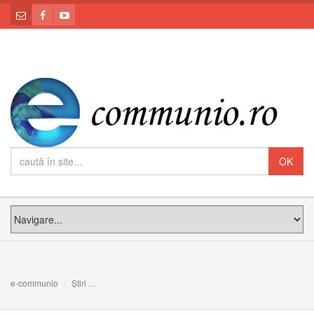
e-communio
Știri
Cum a salvat soțul meu relația noastră aflată într-un imp