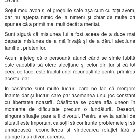
ce am.
Soțul meu avea și el greșelile sale așa cum cu toții avem,
dar nu aștepta nimic de la nimeni și chiar de multe ori
spunea că a primit mai mult decât a meritat.
Sunt sigură că misiunea lui a fost aceea de a duce mai
departe misiunea de a mă învață și de a dărui afecțiune
familiei, prietenilor.
Acum înțeleg că o persoană atunci când se simte iubită
este capabilă să ofere afecțiune și celor din jur și că tot
ceea ce face, este fructul unei recunoștințe pentru primirea
acestui dar.
În căsătorie sunt multe lucruri care ne fac să mergem
înainte dar și lucruri care par asemenea unui joc constant
cu libertatea noastră. Căsătoria se poate afla uneori în
momente de dificultate precum o fundătură. Deseori,
singura situație pare a fi divorțul. Pentru a evita astfel de
situații este important ca soții să confrunte problemele și să
urmărească reconcilierea și vindecarea relației fără a
ajunge la un divorț dureros.