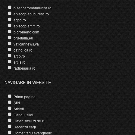
bisericaromanaunita.ro
episcopiabucuresti.ro
egco.ro
episcopiamm.ro
pioromeno.com
bru-italia.eu
vaticannews.va
catholica.ro
arcb.ro
ercis.ro
radiomaria.ro
NAVIGARE ÎN WEBSITE
Prima pagină
Știri
Arhivă
Gândul zilei
Catehismul zi de zi
Recenzii cărți
Comentariu evanghelic