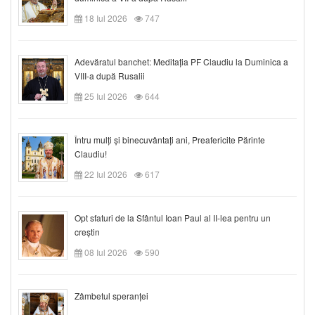
18 Iul 2026
747
Adevăratul banchet: Meditația PF Claudiu la Duminica a
VIII-a după Rusalii
25 Iul 2026
644
Întru mulți și binecuvântați ani, Preafericite Părinte
Claudiu!
22 Iul 2026
617
Opt sfaturi de la Sfântul Ioan Paul al II-lea pentru un
creștin
08 Iul 2026
590
Zâmbetul speranței