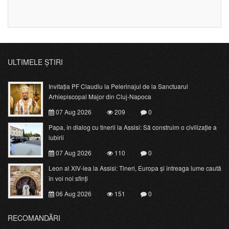
ULTIMELE ȘTIRI
Invitația PF Claudiu la Pelerinajul de la Sanctuarul
Arhiepiscopal Major din Cluj-Napoca
07 Aug 2026
209
0
Papa, în dialog cu tinerii la Assisi: Să construim o civilizație a
iubirii
07 Aug 2026
110
0
Leon al XIV-lea la Assisi: Tineri, Europa și întreaga lume caută
în voi noi sfinți
06 Aug 2026
151
0
RECOMANDĂRI