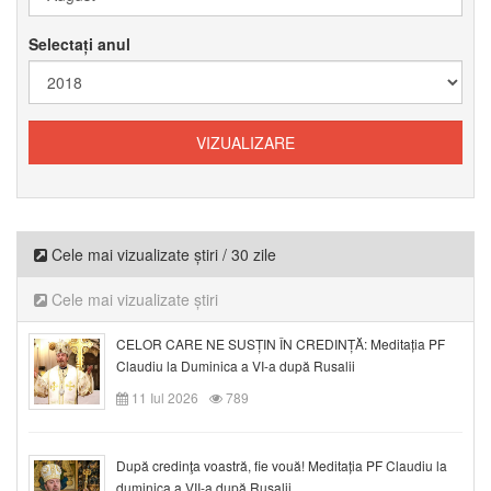
Selectați anul
Cele mai vizualizate știri / 30 zile
Cele mai vizualizate știri
CELOR CARE NE SUSȚIN ÎN CREDINȚĂ: Meditația PF
Claudiu la Duminica a VI-a după Rusalii
11 Iul 2026
789
După credinţa voastră, fie vouă! Meditația PF Claudiu la
duminica a VII-a după Rusalii