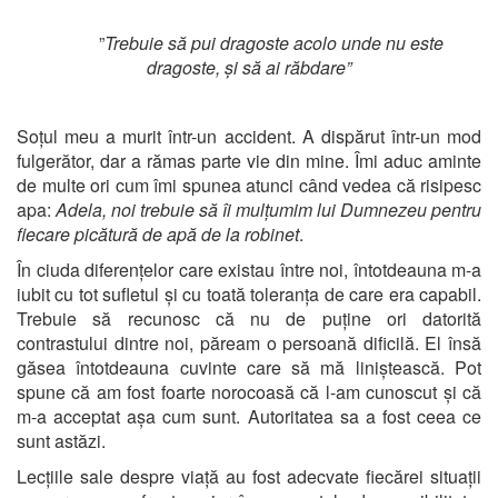
”
Trebuie să pui dragoste acolo unde nu este
dragoste, și să ai răbdare”
Soțul meu a murit într-un accident. A dispărut într-un mod
fulgerător, dar a rămas parte vie din mine. Îmi aduc aminte
de multe ori cum îmi spunea atunci când vedea că risipesc
apa:
Adela, noi trebuie să îi mulțumim lui Dumnezeu pentru
fiecare picătură de apă de la robinet
.
În ciuda diferențelor care existau între noi, întotdeauna m-a
iubit cu tot sufletul și cu toată toleranța de care era capabil.
Trebuie să recunosc că nu de puține ori datorită
contrastului dintre noi, păream o persoană dificilă. El însă
găsea întotdeauna cuvinte care să mă liniștească. Pot
spune că am fost foarte norocoasă că l-am cunoscut și că
m-a acceptat așa cum sunt. Autoritatea sa a fost ceea ce
sunt astăzi.
Lecțiile sale despre viață au fost adecvate fiecărei situații