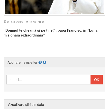
02 Oct 2019
4665
0
”Domnul te cheamă și pe tine!”: papa Francisc, în ”Luna
misionară extraordinară”
Abonare newsletter
Vizualizare știri din data