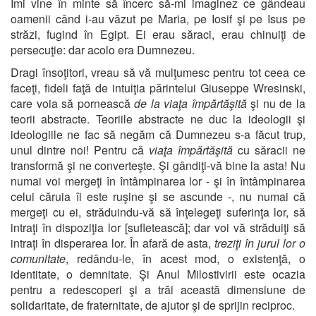
Îmi vine în minte să încerc să-mi imaginez ce gândeau
oamenii când i-au văzut pe Maria, pe Iosif şi pe Isus pe
străzi, fugind în Egipt. Ei erau săraci, erau chinuiţi de
persecuţie: dar acolo era Dumnezeu.
Dragi însoţitori, vreau să vă mulţumesc pentru tot ceea ce
faceţi, fideli faţă de intuiţia părintelui Giuseppe Wresinski,
care voia să pornească
de la viaţa împărtăşită
şi nu de la
teorii abstracte. Teoriile abstracte ne duc la ideologii şi
ideologiile ne fac să negăm că Dumnezeu s-a făcut trup,
unul dintre noi! Pentru că
viaţa împărtăşită
cu săracii ne
transformă şi ne converteşte. Şi gândiţi-vă bine la asta! Nu
numai voi mergeţi în întâmpinarea lor - şi în întâmpinarea
celui căruia îi este ruşine şi se ascunde -, nu numai că
mergeţi cu ei, străduindu-vă să înţelegeţi suferinţa lor, să
intraţi în dispoziţia lor [sufletească]; dar voi vă străduiţi să
intraţi în disperarea lor. În afară de asta,
treziţi în jurul lor o
comunitate
, redându-le, în acest mod, o existenţă, o
identitate, o demnitate. Şi Anul Milostivirii este ocazia
pentru a redescoperi şi a trăi această dimensiune de
solidaritate, de fraternitate, de ajutor şi de sprijin reciproc.