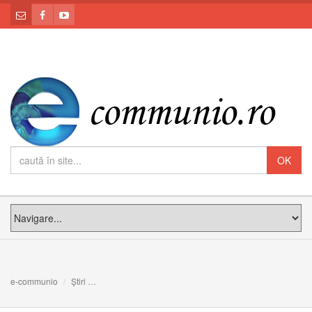
e-communio
Știri
Papa Francisc: Rugaţi-vă pentru cei vinovaţi de sărăcia 