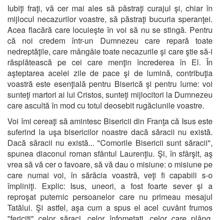
Iubiţi fraţi, vă cer mai ales să păstraţi curajul şi, chiar în
mijlocul necazurilor voastre, să păstraţi bucuria speranţei.
Acea flacără care locuieşte în voi să nu se stingă. Pentru
că noi credem într-un Dumnezeu care repară toate
nedreptăţile, care mângâie toate necazurile şi care ştie să-i
răsplătească pe cei care menţin încrederea în El. În
aşteptarea acelei zile de pace şi de lumină, contribuţia
voastră este esenţială pentru Biserică şi pentru lume: voi
sunteţi martori ai lui Cristos, sunteţi mijlocitori la Dumnezeu
care ascultă în mod cu totul deosebit rugăciunile voastre.
Voi îmi cereaţi să amintesc Bisericii din Franţa că Isus este
suferind la uşa bisericilor noastre dacă săracii nu există.
Dacă săracii nu există... "Comorile Bisericii sunt săracii",
spunea diaconul roman sfântul Laurenţiu. Şi, în sfârşit, aş
vrea să vă cer o favoare, să vă dau o misiune: o misiune pe
care numai voi, în sărăcia voastră, veţi fi capabili s-o
împliniţi. Explic: Isus, uneori, a fost foarte sever şi a
reproşat puternic persoanelor care nu primeau mesajul
Tatălui. Şi astfel, aşa cum a spus el acel cuvânt frumos
"fericiţi" celor săraci, celor înfometaţi, celor care plâng,