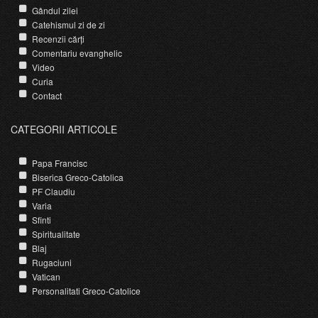
Gândul zilei
Catehismul zi de zi
Recenzii cărți
Comentariu evanghelic
Video
Curia
Contact
CATEGORII ARTICOLE
Papa Francisc
Biserica Greco-Catolica
PF Claudiu
Varia
Sfinti
Spiritualitate
Blaj
Rugaciuni
Vatican
Personalitati Greco-Catolice