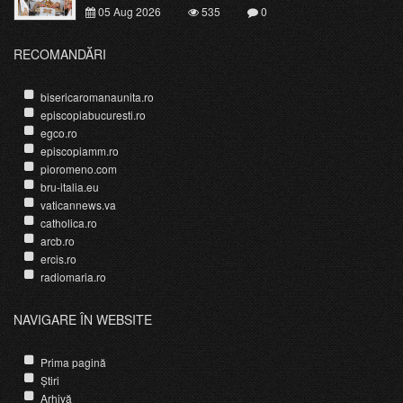
05 Aug 2026
535
0
RECOMANDĂRI
bisericaromanaunita.ro
episcopiabucuresti.ro
egco.ro
episcopiamm.ro
pioromeno.com
bru-italia.eu
vaticannews.va
catholica.ro
arcb.ro
ercis.ro
radiomaria.ro
NAVIGARE ÎN WEBSITE
Prima pagină
Știri
Arhivă