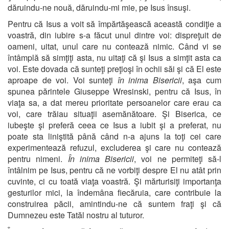
dăruindu-ne nouă, dăruindu-mi mie, pe Isus însuşi.
Pentru că Isus a voit să împărtăşească această condiţie a
voastră, din iubire s-a făcut unul dintre voi: dispreţuit de
oameni, uitat, unul care nu contează nimic. Când vi se
întâmplă să simţiţi asta, nu uitaţi că şi Isus a simţit asta ca
voi. Este dovada că sunteţi preţioşi în ochii săi şi că El este
aproape de voi. Voi sunteţi
în inima Bisericii
, aşa cum
spunea părintele Giuseppe Wresinski, pentru că Isus, în
viaţa sa, a dat mereu prioritate persoanelor care erau ca
voi, care trăiau situaţii asemănătoare. Şi Biserica, ce
iubeşte şi preferă ceea ce Isus a iubit şi a preferat, nu
poate sta liniştită până când n-a ajuns la toţi cei care
experimentează refuzul, excluderea şi care nu contează
pentru nimeni.
În inima Bisericii
, voi ne permiteţi să-l
întâlnim pe Isus, pentru că ne vorbiţi despre El nu atât prin
cuvinte, ci cu toată viaţa voastră. Şi mărturisiţi importanţa
gesturilor mici, la îndemâna fiecăruia, care contribuie la
construirea păcii, amintindu-ne că suntem fraţi şi că
Dumnezeu este Tatăl nostru al tuturor.