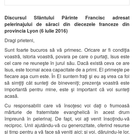
Discursul Sfântului Părinte Francisc adresat
pelerinajului de săraci din diecezele franceze din
provincia Lyon (6 iulie 2016)
Dragi prieteni,
Sunt foarte bucuros să vă primesc. Oricare ar fi condiţia
voastră, istoria voastră, povara pe care o purtaţi, Isus este
cel care ne reuneşte în jurul său. Dacă există ceva ce are
Isus, este tocmai acea capacitate de a primi. El primeşte pe
fiecare aşa cum este. În El suntem fraţi şi eu aş vrea ca foi
să simţiţi cât sunteţi de bineveniţi; prezenţa voastră este
importantă pentru mine, este şi important că voi sunteţi
acasă.
Cu responsabilii care vă însoţesc voi daţi o frumoasă
mărturie de fraternitate evanghelică în acest drum
împreună în pelerinaj. De fapt, voi aţi venit însoţindu-vă
reciproc. Unii ajutându-vă cu generozitate, oferind resurse
şi timp pentru a vă face să veniţi aici; şi voi, dăruindu-le lor,