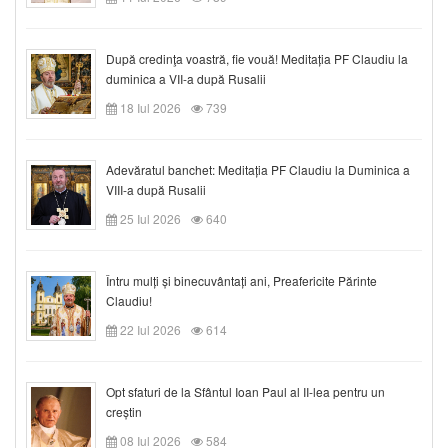
După credinţa voastră, fie vouă! Meditația PF Claudiu la
duminica a VII-a după Rusalii
18 Iul 2026
739
Adevăratul banchet: Meditația PF Claudiu la Duminica a
VIII-a după Rusalii
25 Iul 2026
640
Întru mulți și binecuvântați ani, Preafericite Părinte
Claudiu!
22 Iul 2026
614
Opt sfaturi de la Sfântul Ioan Paul al II-lea pentru un
creștin
08 Iul 2026
584