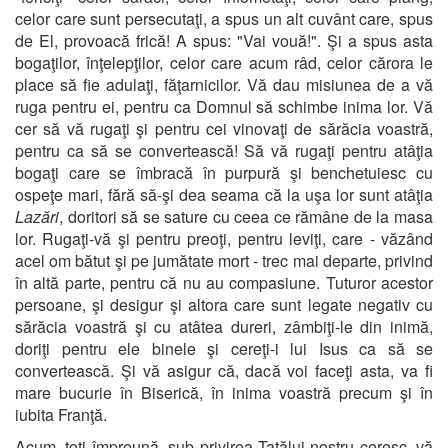
celor care sunt persecutaţi, a spus un alt cuvânt care, spus
de El, provoacă frică! A spus: "Vai vouă!". Şi a spus asta
bogaţilor, înţelepţilor, celor care acum râd, celor cărora le
place să fie adulaţi, făţarnicilor. Vă dau misiunea de a vă
ruga pentru ei, pentru ca Domnul să schimbe inima lor. Vă
cer să vă rugaţi şi pentru cei vinovaţi de sărăcia voastră,
pentru ca să se convertească! Să vă rugaţi pentru atâţia
bogaţi care se îmbracă în purpură şi benchetuiesc cu
ospeţe mari, fără să-şi dea seama că la uşa lor sunt atâţia
Lazări
, doritori să se sature cu ceea ce rămâne de la masa
lor. Rugaţi-vă şi pentru preoţi, pentru leviţi, care - văzând
acel om bătut şi pe jumătate mort - trec mai departe, privind
în altă parte, pentru că nu au compasiune. Tuturor acestor
persoane, şi desigur şi altora care sunt legate negativ cu
sărăcia voastră şi cu atâtea dureri, zâmbiţi-le din inimă,
doriţi pentru ele binele şi cereţi-i lui Isus ca să se
convertească. Şi vă asigur că, dacă voi faceţi asta, va fi
mare bucurie în Biserică, în inima voastră precum şi în
iubita Franţă.
Acum, toţi împreună, sub privirea Tatălui nostru ceresc, vă