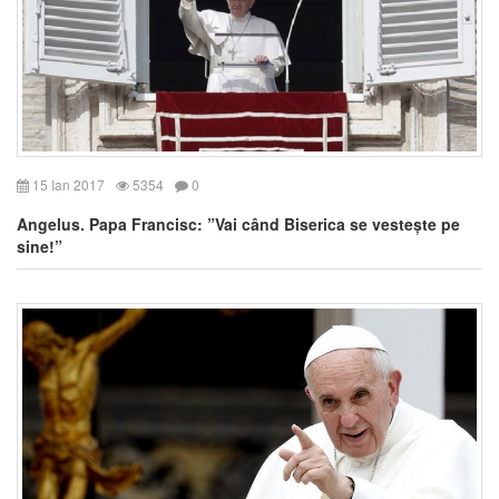
15 Ian 2017
5354
0
Angelus. Papa Francisc: ”Vai când Biserica se vestește pe
sine!”