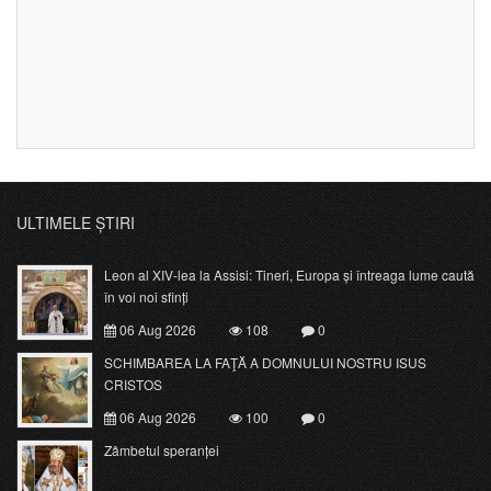
ULTIMELE ȘTIRI
Leon al XIV-lea la Assisi: Tineri, Europa și întreaga lume caută
în voi noi sfinți
06 Aug 2026
108
0
SCHIMBAREA LA FAŢĂ A DOMNULUI NOSTRU ISUS
CRISTOS
06 Aug 2026
100
0
Zâmbetul speranței