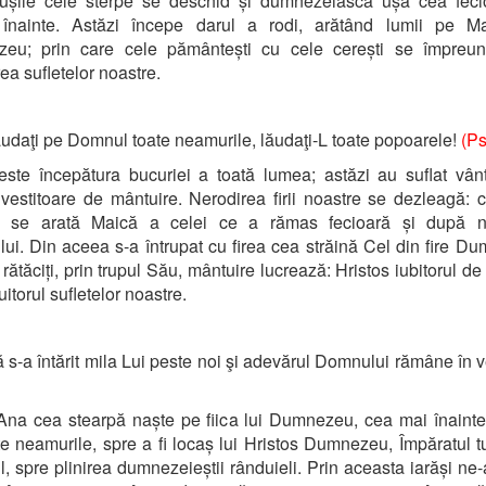
 ușile cele sterpe se deschid și dumnezeiasca ușă cea feci
înainte. Astăzi începe darul a rodi, arătând lumii pe Ma
eu; prin care cele pământești cu cele cerești se împreun
ea sufletelor noastre.
udaţi pe Domnul toate neamurile, lăudaţi-L toate popoarele!
(Ps
este începătura bucuriei a toată lumea; astăzi au suflat vân
 vestitoare de mântuire. Nerodirea firii noastre se dezleagă: 
ă se arată Maică a celei ce a rămas fecioară și după n
ului. Din aceea s-a întrupat cu firea cea străină Cel din fire D
r rătăciți, prin trupul Său, mântuire lucrează: Hristos iubitorul d
itorul sufletelor noastre.
 s-a întărit mila Lui peste noi şi adevărul Domnului rămâne în
Ana cea stearpă naște pe fiica lui Dumnezeu, cea mai înaint
te neamurile, spre a fi locaș lui Hristos Dumnezeu, Împăratul tu
ul, spre plinirea dumnezeieștii rânduieli. Prin aceasta iarăși ne-