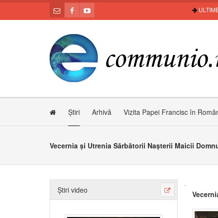
ULTIME
Știri
Arhivă
Vizita Papei Francisc în Româ
Vecernia și Utrenia Sărbătorii Nașterii Maicii Domn
Știri video
Vecernia