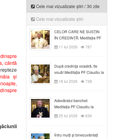
Cele mai vizualizate știri / 30 zile
Cele mai vizualizate știri
CELOR CARE NE SUSȚIN
ÎN CREDINȚĂ: Meditația PF
Claudiu la Duminica a VI-a
11 Iul 2026
787
după Rusalii
 dinspre
s, cântă
După credinţa voastră, fie
repteze
vouă! Meditația PF Claudiu la
mâia și
duminica a VII-a după Rusalii
18 Iul 2026
738
ănoapte,
 dinspre
Adevăratul banchet:
Meditația PF Claudiu la
Duminica a VIII-a după
25 Iul 2026
636
Rusalii
ăciunii
Întru mulți și binecuvântați