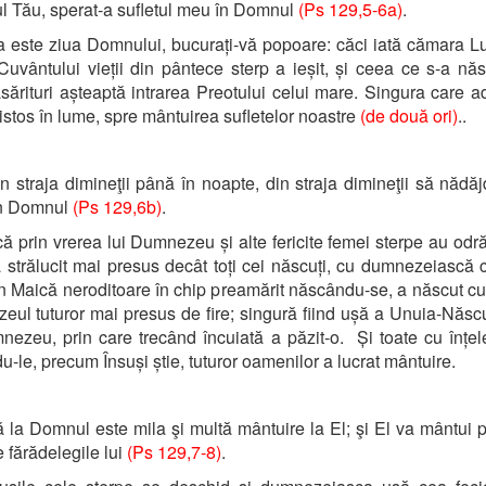
l Tău, sperat-a sufletul meu în Domnul
(Ps 129,5-6a)
.
 este ziua Domnului, bucurați-vă popoare: căci iată cămara Lu
Cuvântului vieții din pântece sterp a ieșit, și ceea ce s-a nă
ăsărituri așteaptă intrarea Preotului celui mare. Singura care 
istos în lume, spre mântuirea sufletelor noastre
(de două ori)
..
 straja dimineţii până în noapte, din straja dimineţii să nădă
în Domnul
(Ps 129,6b)
.
ă prin vrerea lui Dumnezeu și alte fericite femei sterpe au odrăs
 strălucit mai presus decât toți cei născuți, cu dumnezeiască c
n Maică neroditoare în chip preamărit născându-se, a născut cu
ul tuturor mai presus de fire; singură fiind ușă a Unuia-Născu
nezeu, prin care trecând încuiată a păzit-o. Și toate cu înțe
u-le, precum Însuși știe, tuturor oamenilor a lucrat mântuire.
 la Domnul este mila şi multă mântuire la El; şi El va mântui p
e fărădelegile lui
(Ps 129,7-8)
.