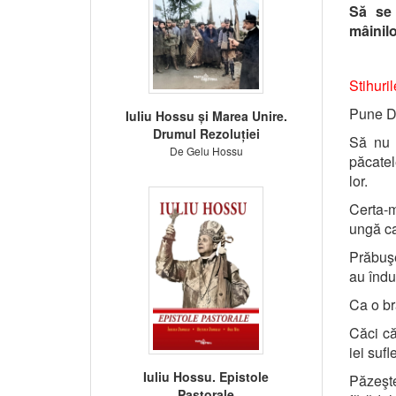
Să se 
mâinilo
Stihuri
Pune Do
Iuliu Hossu și Marea Unire.
Drumul Rezoluției
Să nu 
De Gelu Hossu
păcatel
lor.
Certa-m
ungă ca
Prăbuşe
au îndul
Ca o br
Căci că
iei sufl
Iuliu Hossu. Epistole
Păzeşt
Pastorale