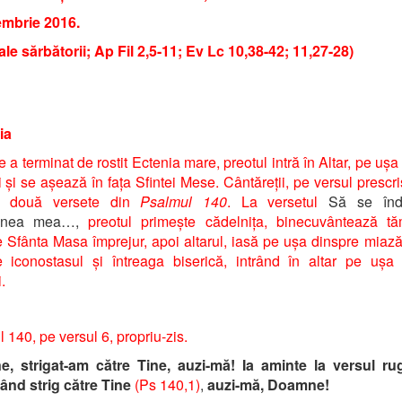
embrie 2016.
ale sărbătorii; Ap Fil 2,5-11; Ev Lc 10,38-42; 11,27-28)
ia
 a terminat de rostit Ectenia mare, preotul intră în Altar, pe ușa
 și se așează în fața Sfintei Mese. Cântăreții, pe versul prescri
e două versete din
Psalmul 140
. La versetul
Să se înd
unea mea…,
preotul primește cădelnița, binecuvântează tă
 Sfânta Masa împrejur, apoi altarul, iasă pe ușa dinspre miaz
 iconostasul și întreaga biserică, intrând în altar pe ușa
.
 140, pe versul 6, propriu-zis.
, strigat-am către Tine, auzi-mă! Ia aminte la versul rug
ând strig către Tine
(Ps 140,1)
,
auzi-mă, Doamne!