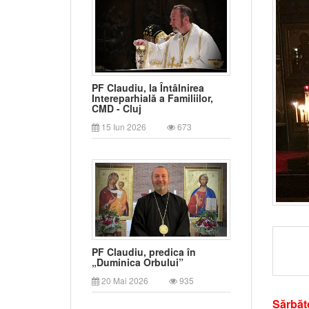
PF Claudiu, la Întâlnirea
Intereparhială a Familiilor,
CMD - Cluj
15 Iun 2026
673
PF Claudiu, predica în
„Duminica Orbului”
20 Mai 2026
935
Sărbăt