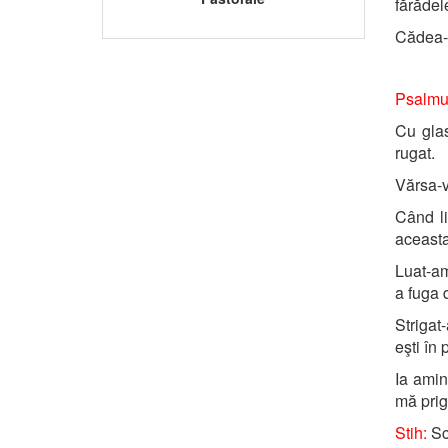
fărădel
Cădea-v
Psalmu
Cu gla
rugat.
Vărsa-v
Când li
aceasta
Luat-am
a fuga 
Striga
eşti în 
Ia amin
mă prig
Stih:
Sc