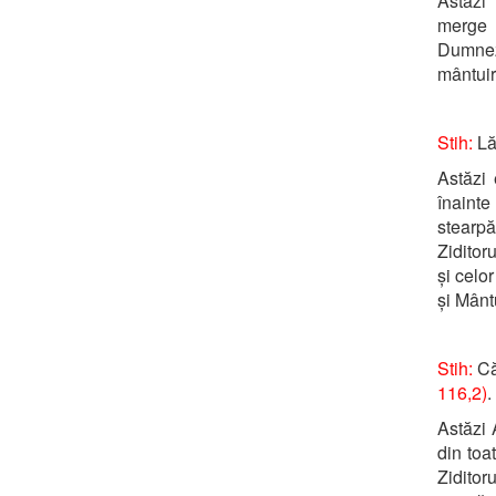
Astăzi
merge 
Dumnez
mântuir
Stih:
Lă
Astăzi 
înainte
stearp
Ziditor
și celo
și Mântu
Stih:
Că
116,2)
.
Astăzi 
din toa
Ziditor