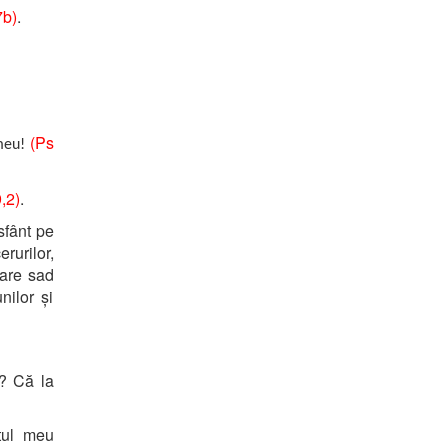
7b)
.
(Ps
 meu!
,2)
.
sfânt pe
rurilor,
oare sad
ilor și
? Că la
tul meu