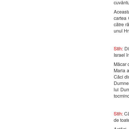
cuvântu
Aceasta
cartea 
către r
unul Hr
Stih:
Din
Israel 
Măcar c
Maria a
Căci di
Dumneze
lui Dum
tocmind
Stih:
Că
de toat