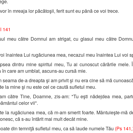
ege.
or în mreaja lor păcătoşii, ferit sunt eu până ce voi trece.
l 141
sul meu către Domnul am strigat, cu glasul meu către Domn
oi înaintea Lui rugăciunea mea, necazul meu înaintea Lui voi s
psea dintru mine spiritul meu, Tu ai cunoscut cărările mele. 
 în care am umblat, ascuns-au cursă mie.
 seama de-a dreapta şi am privit şi nu era cine să mă cunoască.
de la mine şi nu este cel ce caută sufletul meu.
t-am către Tine, Doamne, zis-am: "Tu eşti nădejdea mea, par
pământul celor vii".
te la rugăciunea mea, că m-am smerit foarte. Mântuieşte-mă d
onesc, că s-au întărit mai mult decât mine.
oate din temniţă sufletul meu, ca să laude numele Tău
(Ps 141,