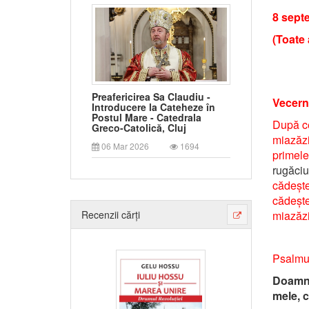
8 sept
(Toate 
Preafericirea Sa Claudiu -
Vecern
Introducere la Cateheze în
Postul Mare - Catedrala
După ce
Greco-Catolică, Cluj
miazăzi
06 Mar 2026
1694
primel
rugăci
cădește
cădește
miazăzi
Recenzii cărți
Psalmul
Doamne
mele, c