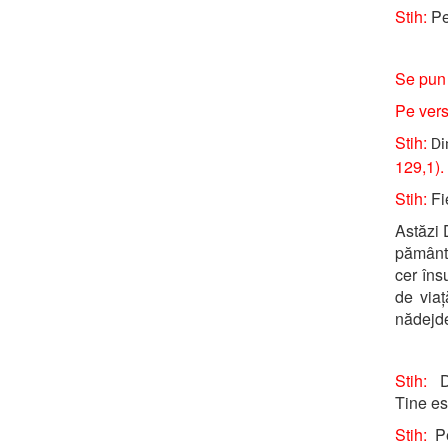
Stih:
Pe
Se pun 
Pe versu
Stih:
Di
129,1).
Stih:
Fie
Astăzi 
pământ 
cer îns
de via
nădejde
Stih:
D
Tine es
Stih:
Pe