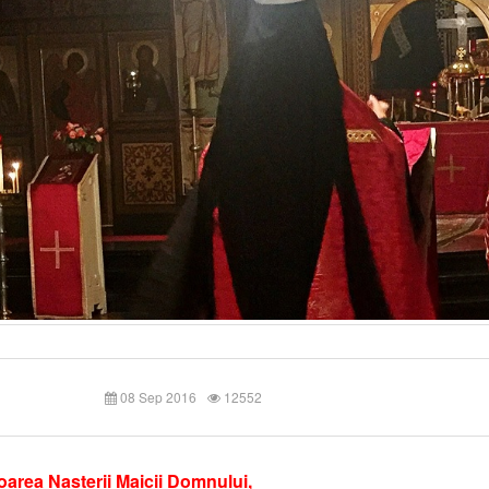
08 Sep 2016
12552
oarea Nașterii Maicii Domnului,