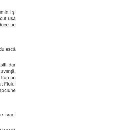
minii și
scut ușă
aduce pe
jduiască
lit, dar
uviință.
 trup pe
t Fiului
lepciune
e Israel