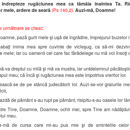
îndrepteze rugăciunea mea ca tămâia înaintea Ta. Ri
r mele, ardere de seară
(Ps 140,2)
.
Auzi-mă, Doamne!
le următoare se citesc.
amne, pază gurii mele şi uşă de îngrădire, împrejurul buzelor 
abaţi inima mea spre cuvinte de vicleşug, ca să-mi dezvin
e mele; iar cu oamenii cei care fac fărădelege nu mă voi însoţi c
ă-va dreptul cu milă şi mă va mustra, iar untdelemnul păcătoşil
pul meu; că încă şi rugăciunea mea este împotriva vrerilor lor.
ască-se de pe stâncă judecătorii lor. Auzi-se-vor graiurile me
cit,
azdă de pământ s-au rupt pe pământ, risipitu-s-au oasele lor lân
tre Tine, Doamne, Doamne, ochii mei, spre Tine am nădăjdui
etul meu.
e-mă de cursa care mi-au pus mie şi de smintelile celor