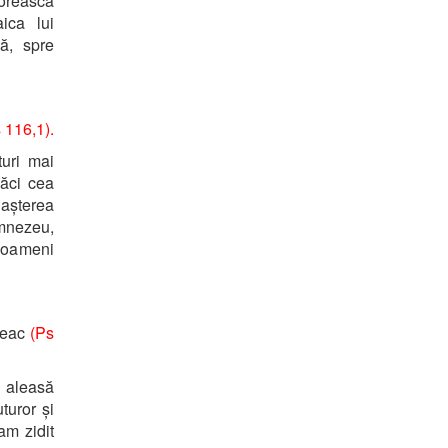
orească
ica lui
ă, spre
 116,1).
turi mai
căci cea
așterea
umnezeu,
e oameni
 veac
(Ps
e aleasă
turor și
am zidit