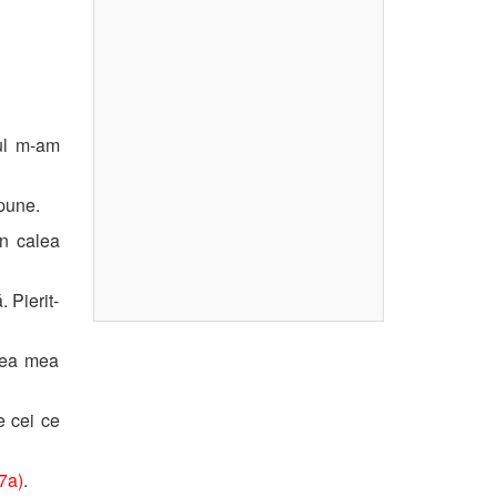
ul m-am
pune.
În calea
 Pierit-
tea mea
e cei ce
7a)
.