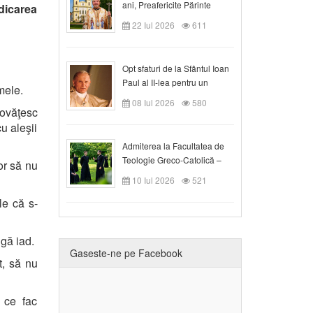
ani, Preafericite Părinte
dicarea
Claudiu!
22 Iul 2026
611
Opt sfaturi de la Sfântul Ioan
Paul al II-lea pentru un
mele.
creștin
08 Iul 2026
580
ovăţesc
u aleşii
Admiterea la Facultatea de
Teologie Greco-Catolică –
or să nu
Departamentul Blaj în anul
10 Iul 2026
521
universitar 2026/2027
le că s-
gă iad.
Gaseste-ne pe Facebook
t, să nu
 ce fac