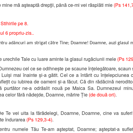
 mine mă aşteaptă drepţii, până ce-mi vei răsplăti mie
(Ps 141,
Stihirile pe 8.
l 6 propriu-zis..
ntru adâncuri am strigat către Tine; Doamne! Doamne, auzi glasul
 urechile Tale cu luare aminte la glasul rugăciunii mele
(Ps 129
Dumnezeu cel ce se odihnește pe scaune înțelegătoare, scaun 
Luiși mai înainte și-a gătit. Cel ce a întărit cu înțelepciunea ce
uflețit cu iubirea de oameni și-a făcut. Că din rădăcină nerodit
ță purtător ne-a odrăslit nouă pe Maica Sa. Dumnezeul minun
a celor fără nădejde, Doamne, mărire Ție
(de două ori)
.
e Te vei uita la fărădelegi, Doamne, Doamne, cine va suferi
te îndurarea
(Ps 129,3-4)
.
ntru numele Tău Te-am aşteptat, Doamne; aşteptat-a sufle