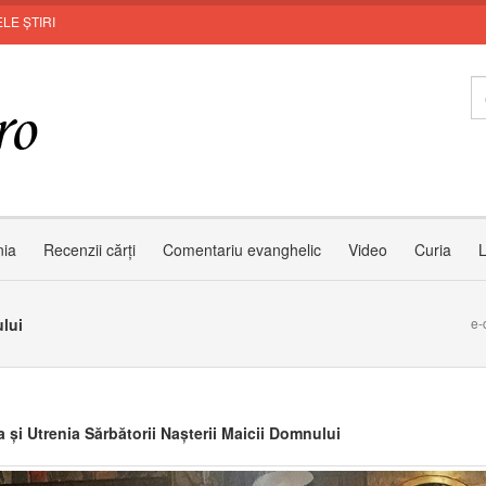
LE ȘTIRI
Zâmbe
nia
Recenzii cărți
Comentariu evanghelic
Video
Curia
L
ului
e-
 și Utrenia Sărbătorii Nașterii Maicii Domnului