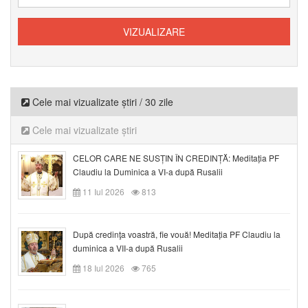
Cele mai vizualizate știri / 30 zile
Cele mai vizualizate știri
CELOR CARE NE SUSȚIN ÎN CREDINȚĂ: Meditația PF
Claudiu la Duminica a VI-a după Rusalii
11 Iul 2026
813
După credinţa voastră, fie vouă! Meditația PF Claudiu la
duminica a VII-a după Rusalii
18 Iul 2026
765