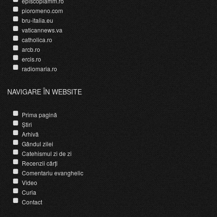
episcopiamm.ro
pioromeno.com
bru-italia.eu
vaticannews.va
catholica.ro
arcb.ro
ercis.ro
radiomaria.ro
NAVIGARE ÎN WEBSITE
Prima pagină
Știri
Arhivă
Gândul zilei
Catehismul zi de zi
Recenzii cărți
Comentariu evanghelic
Video
Curia
Contact