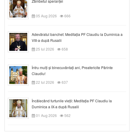
Zâmbetul speranței
05 Aug 2026
666
Adevăratul banchet: Meditația PF Claudiu la Duminica a
VIII-a după Rusalii
25 Iul 2026
658
Întru mulți și binecuvântați ani, Preafericite Părinte
Claudiu!
22 Iul 2026
637
Încălecând furtunile vieții: Meditația PF Claudiu la
Duminica a IX-a după Rusalii
01 Aug 2026
562