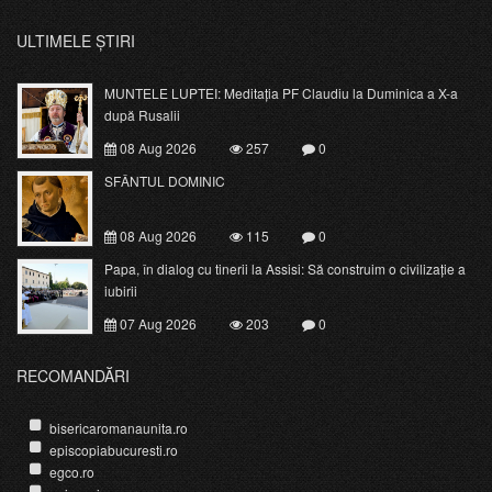
ULTIMELE ȘTIRI
MUNTELE LUPTEI: Meditația PF Claudiu la Duminica a X-a
după Rusalii
08 Aug 2026
257
0
SFÂNTUL DOMINIC
08 Aug 2026
115
0
Papa, în dialog cu tinerii la Assisi: Să construim o civilizație a
iubirii
07 Aug 2026
203
0
RECOMANDĂRI
bisericaromanaunita.ro
episcopiabucuresti.ro
egco.ro