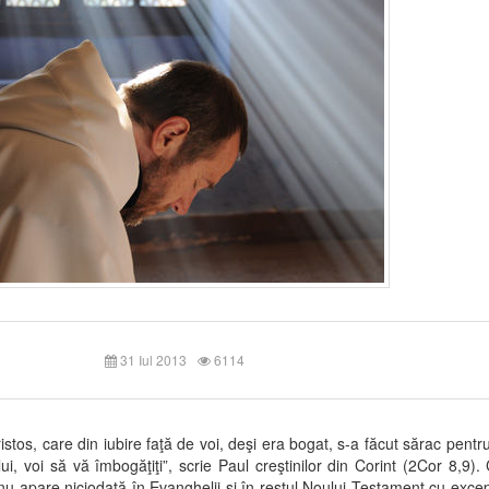
31 Iul 2013
6114
istos, care din iubire faţă de voi, deşi era bogat, s-a făcut sărac pentru
lui, voi să vă îmbogăţiţi”, scrie Paul creştinilor din Corint (2Cor 8,9).
nu apare niciodată în Evanghelii şi în restul Noului Testament cu exce