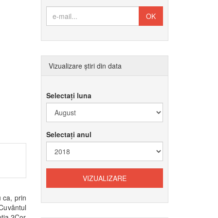
Vizualizare știri din data
Selectați luna
Selectați anul
 ca, prin
 Cuvântul
pţia 2Cor