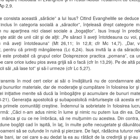
Ap 2,9.
e consista această „sărăcie” a lui Isus? Citind Evangheliile se deduce
 inclus în categoria socială a „săracilor”, înţeleasă drept categorie m
nu aparţinea nici clasei sociale a „bogaţilor”. Isus însuşi în pred
te atât de unii cât şi de alţii: „Pe săraci îi aveţi întotdeauna cu voi,
u mă aveţi întotdeauna” (Mt 26,11; In 12,8; cfr Mc 14,7). „Dar, v
r, pentru că primiţi mângâierea (Lc 6,24). Isus invită la a da săracilo
i este probabil că grupul celor Doisprezece practica „pomana”, ca u
pe care orice iudeu pios avea grijă să o facă (cfr In 13,29). Pe de altă p
ii săi „să lase tot” şi să-l urmeze (cfr Lc 5,27).
transmis în mod cert celor ai săi o învăţătură nu de condamnare ab
şi bunurilor materiale, dar de moderaţie şi cumpătare în folosirea lor şi
rei iniţiative menite să ducă la îmbogăţire şi acumulare de bunuri mater
-21). Generaţia apostolică şi subapostolică mărturiseşte că acesta era
 primele comunităţi creştine. Îndemnul la sobrietate în folosirea lucru
rmă: „Căci n-am adus nimic în lume şi nimic nu putem lua din ea. D
 mânca şi cu ce ne îmbrăca, să ne mulţumim cu acestea. Din contra, 
dune bogăţii cad în ispită, în laţ, în multe pofte necugetate şi dăunăto
e oameni să se cufunde în ruină şi pierzare. De fapt, rădăcina tuturor rel
de bani, iar cei care s-au dedat la ea au rătăcit de la credinţă şi şi-au