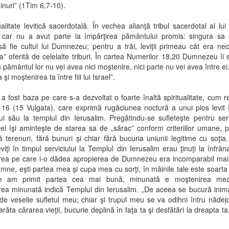
inuri” (1Tim 6,7-10).
ualitate levitică sacerdotală. În vechea alianţă tribul sacerdotal al lui
l car nu a avut parte la împărţirea pământului promis: singura sa 
să fie cultul lui Dumnezeu; pentru a trăi, leviţii primeau cât era ne
la” oferită de celelalte triburi. În cartea Numerilor 18,20 Dumnezeu îi 
n pământul lor nu vei avea nici moştenire, nici parte nu vei avea între ei
 şi moştenirea ta între fiii lui Israel”.
a fost baza pe care s-a dezvoltat o foarte înaltă spiritualitate, cum r
16 (15 Vulgata), care exprimă rugăciunea noctură a unui pios levit 
lui său la templul din Ierusalim. Pregătindu-se sufleteşte pentru ser
el îşi aminteşte de starea sa de „sărac” conform criteriilor umane, 
ă terenuri, fără bunuri şi chiar fără bucuria uniunii legitime cu soţia
leviţi în timpul serviciului la Templul din Ierusalim erau ţinuţi la înfrân
rea pe care i-o dădea apropierea de Dumnezeu era incomparabil mai 
mne, eşti partea mea şi cupa mea cu sorţi, în mâinile tale este soart
re am primit partea cea mai bună, minunată e moştenirea mea
rea minunată indică Templul din Ierusalim. „De aceea se bucură inim
 de veselie sufletul meu; chiar şi trupul meu se va odihni întru năde
arăta cărarea vieţii, bucurie deplină în faţa ta şi desfătări la dreapta ta