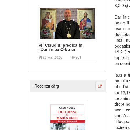
8,2.9 şi 
Dar în c
poate fi
aşa cum 
deosebeş
însă, n
PF Claudiu, predica în
bogaţilo
„Duminica Orbului”
19,21) ş
faptele 
20 Mai 2026
961
ca ucenic
Isus a 
banului 
Recenzii cărți
al orică
Lc 12,13
ce anima
drept no
avem ce
vor să a
îi fac p
iubirea 