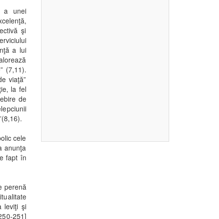
ă a unei
celenţă,
ectivă şi
erviciului
nţă a lui
valorează
” (7,11).
de viaţă”
e, la fel
sebire de
lepciunii
”(8,16).
olic cele
 a anunţa
e fapt în
ate perenă
tualitate
leviţi şi
2250-251]