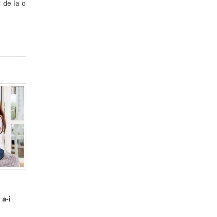
i de la o
 a-i