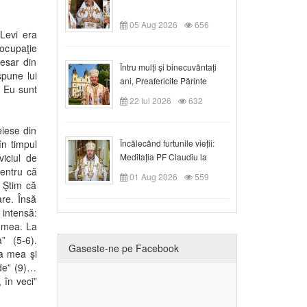
05 Aug 2026
656
 Levi era
ocupaţie
cesar din
Întru mulți și binecuvântați
spune lui
ani, Preafericite Părinte
. Eu sunt
Claudiu!
22 Iul 2026
632
eiese din
în timpul
Încălecând furtunile vieții:
viciul de
Meditația PF Claudiu la
pentru că
Duminica a IX-a după Rusalii
01 Aug 2026
559
. Ştim că
are. Însă
intensă:
a mea. La
” (5-6).
Gaseste-ne pe Facebook
a mea şi
jde” (9)…
, în veci”