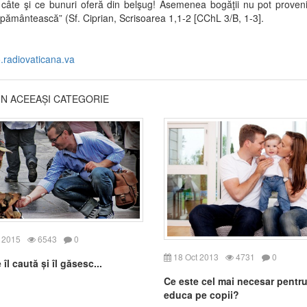
câte şi ce bunuri oferă din belşug! Asemenea bogăţii nu pot proven
pământească” (Sf. Ciprian, Scrisoarea 1,1-2 [CChL 3/B, 1-3].
o.radiovaticana.va
DIN ACEEAȘI CATEGORIE
 2015
6543
0
18 Oct 2013
4731
0
 îl caută și îl găsesc...
Ce este cel mai necesar pentru
educa pe copii?