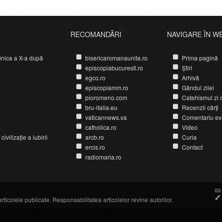
RECOMANDĂRI
NAVIGARE ÎN W
nica a X-a după
bisericaromanaunita.ro
Prima pagină
episcopiabucuresti.ro
Știri
egco.ro
Arhivă
episcopiamm.ro
Gândul zilei
pioromeno.com
Catehismul zi d
bru-italia.eu
Recenzii cărți
vaticannews.va
Comentariu ev
catholica.ro
Video
ivilizație a iubirii
arcb.ro
Curia
ercis.ro
Contact
radiomaria.ro
icolele publicate. Responsabilitatea articolelor revine autorilor.