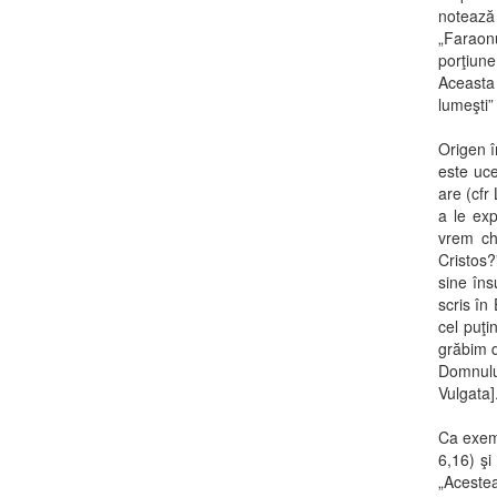
notează 
„Faraon
porţiune
Aceasta e
lumeşti”
Origen î
este uce
are (cfr
a le exp
vrem ch
Cristos?
sine îns
scris în
cel puţi
grăbim d
Domnulu
Vulgata]
Ca exemp
6,16) şi
„Acestea