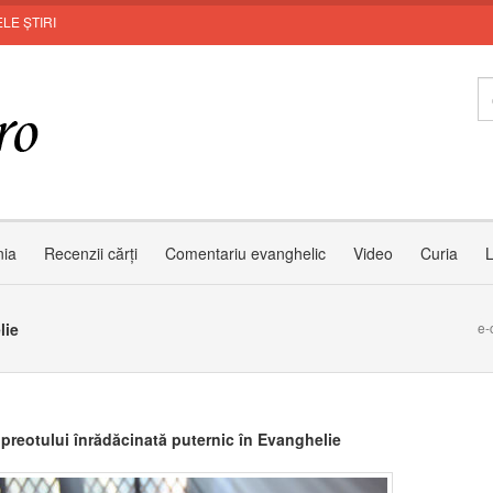
LE ȘTIRI
nia
Recenzii cărți
Comentariu evanghelic
Video
Curia
L
lie
e-
 preotului înrădăcinată puternic în Evanghelie