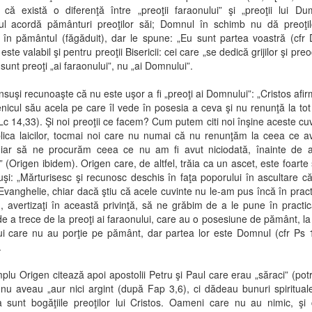
că există o diferenţă între „preoţii faraonului” şi „preoţii lui D
ul acordă pământuri preoţilor săi; Domnul în schimb nu dă preoţil
 în pământul (făgăduit), dar le spune: „Eu sunt partea voastră (cfr 
ste valabil şi pentru preoţii Bisericii: cei care „se dedică grijilor şi pre
 sunt preoţi „ai faraonului”, nu „ai Domnului”.
nsuşi recunoaşte că nu este uşor a fi „preoţi ai Domnului”: „Cristos afi
nicul său acela pe care îl vede în posesia a ceva şi nu renunţă la to
 Lc 14,33). Şi noi preoţii ce facem? Cum putem citi noi înşine aceste cu
lica laicilor, tocmai noi care nu numai că nu renunţăm la ceea ce 
iar să ne procurăm ceea ce nu am fi avut niciodată, înainte de a
” (Origen ibidem). Origen care, de altfel, trăia ca un ascet, este foarte
uşi: „Mărturisesc şi recunosc deschis în faţa poporului în ascultare c
 Evanghelie, chiar dacă ştiu că acele cuvinte nu le-am pus încă în pract
n, avertizaţi în această privinţă, să ne grăbim de a le pune în practi
e a trece de la preoţi ai faraonului, care au o posesiune de pământ, la 
i care nu au porţie pe pământ, dar partea lor este Domnul (cfr Ps 
.
lu Origen citează apoi apostolii Petru şi Paul care erau „săraci” (potr
 nu aveau „aur nici argint (după Fap 3,6), ci dădeau bunuri spirituale
 sunt bogăţiile preoţilor lui Cristos. Oameni care nu au nimic, şi