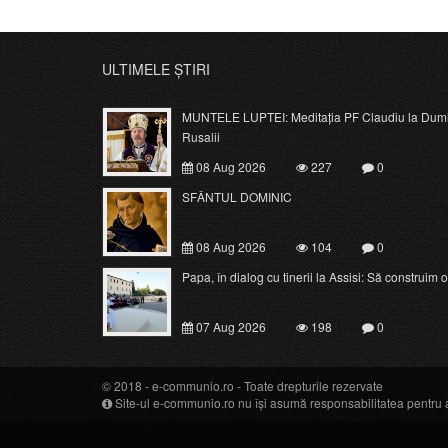
ULTIMELE ȘTIRI
MUNTELE LUPTEI: Meditația PF Claudiu la Dumi
Rusalii
08 Aug 2026
227
0
SFÂNTUL DOMINIC
08 Aug 2026
104
0
Papa, în dialog cu tinerii la Assisi: Să construim o c
07 Aug 2026
198
0
© 2018 -
e-communio.ro
- Toate drepturile rezervate
Site-ul e-communio.ro nu își asumă responsabilitatea pentru art