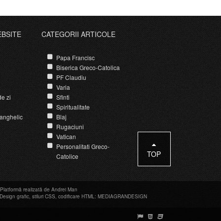
EBSITE
CATEGORII ARTICOLE
Papa Francisc
Biserica Greco-Catolica
PF Claudiu
Varia
e zi
Sfinti
Spiritualitate
anghelic
Blaj
Rugaciuni
Vatican
Personalitati Greco-
TOP
Catolice
Platformă realizată de Andrei Man
Design grafic
,
stiluri CSS
,
codificare HTML
:
MEDIAGRANDESIGN