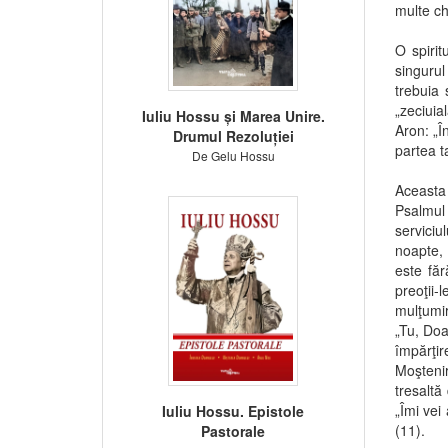
multe ch
O spirit
singuru
trebuia 
„zeciuia
Iuliu Hossu și Marea Unire.
Aron: „Î
Drumul Rezoluției
partea ta
De Gelu Hossu
Aceasta 
Psalmul 
serviciu
noapte, 
este făr
preoţii-
mulţumi
„Tu, Doa
împărţi
Moşteni
tresaltă
„Îmi vei 
Iuliu Hossu. Epistole
(11).
Pastorale