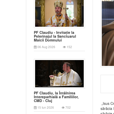
PF Claudiu - Invitație la
Pelerinajul la Sanctuarul
Maicii Domnului
06 Aug 2026
152
PF Claudiu, la Întâlnirea
Intereparhială a Familiilor,
CMD - Cluj
„Isus Cr
15 Iun 2026
702
sărăcia 
sărăcie 