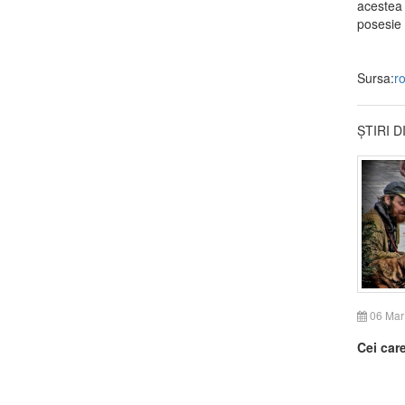
acestea 
posesie 
Sursa:
r
ȘTIRI 
06 Mar
Cei care