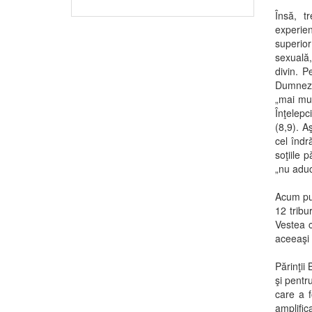
Însă, t
experie
superior
sexuală, 
divin. P
Dumnezeu
„mai mul
Înţelepc
(8,9). A
cel îndr
soţiile 
„nu aduc
Acum put
12 tribu
Vestea c
aceeaşi c
Părinţii 
şi pentr
care a f
amplific