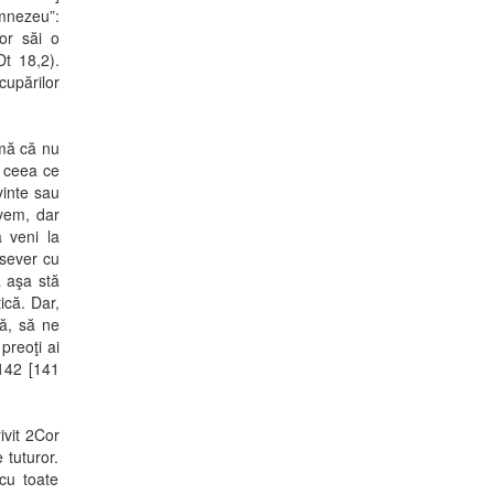
umnezeu”:
or săi o
Dt 18,2).
ocupărilor
rmă că nu
t ceea ce
vinte sau
avem, dar
 veni la
 sever cu
ă aşa stă
ică. Dar,
că, să ne
preoţi ai
142 [141
ivit 2Cor
 tuturor.
 cu toate