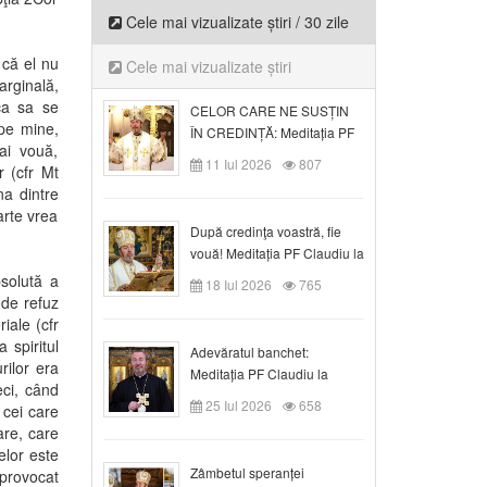
Cele mai vizualizate știri / 30 zile
 că el nu
Cele mai vizualizate știri
arginală,
ica sa se
CELOR CARE NE SUSȚIN
 pe mine,
ÎN CREDINȚĂ: Meditația PF
ai vouă,
Claudiu la Duminica a VI-a
11 Iul 2026
807
r (cfr Mt
după Rusalii
na dintre
arte vrea
După credinţa voastră, fie
vouă! Meditația PF Claudiu la
duminica a VII-a după Rusalii
solută a
18 Iul 2026
765
 de refuz
iale (cfr
 spiritul
Adevăratul banchet:
rilor era
Meditația PF Claudiu la
eci, când
Duminica a VIII-a după
25 Iul 2026
658
cei care
Rusalii
are, care
elor este
Zâmbetul speranței
 provocat