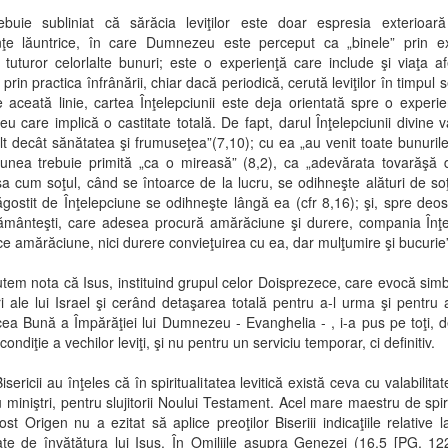
rebuie subliniat că sărăcia leviţilor este doar espresia exterioar
nţe lăuntrice, în care Dumnezeu este perceput ca „binele” prin ex
 tuturor celorlalte bunuri; este o experienţă care include şi viaţa af
prin practica înfrânării, chiar dacă periodică, cerută leviţilor în timpul s
e aceată linie, cartea Înţelepciunii este deja orientată spre o experie
 care implică o castitate totală. De fapt, darul Înţelepciunii divine 
t decât sănătatea şi frumuseţea”(7,10); cu ea „au venit toate bunurile
iunea trebuie primită „ca o mireasă” (8,2), ca „adevărata tovarăşă 
şa cum soţul, când se întoarce de la lucru, se odihneşte alături de soţi
ăgostit de Înţelepciune se odihneşte lângă ea (cfr 8,16); şi, spre deo
pământeşti, care adesea procură amărăciune şi durere, compania Înţe
e amărăciune, nici durere convieţuirea cu ea, dar mulţumire şi bucurie
em nota că Isus, instituind grupul celor Doisprezece, care evocă simb
ri ale lui Israel şi cerând detaşarea totală pentru a-l urma şi pentru
ea Bună a Împărăţiei lui Dumnezeu - Evanghelia - , i-a pus pe toţi, d
ondiţie a vechilor leviţi, şi nu pentru un serviciu temporar, ci definitiv.
Bisericii au înţeles că în spiritualitatea levitică există ceva cu valabilit
u miniştri, pentru slujitorii Noului Testament. Acel mare maestru de spiri
ost Origen nu a ezitat să aplice preoţilor Biseriii indicaţiile relative la 
ate de învăţătura lui Isus. În Omiliile asupra Genezei (16,5 [PG, 1