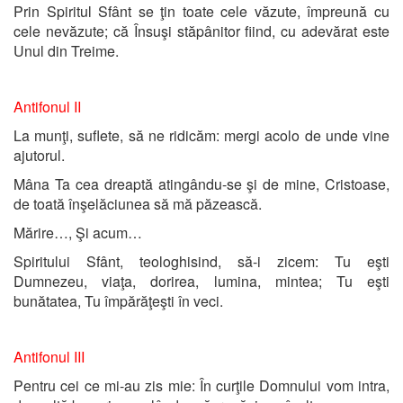
Prin Spiritul Sfânt se ţin toate cele văzute, împreună cu
cele nevăzute; că Însuşi stăpânitor fiind, cu adevărat este
Unul din Treime.
Antifonul II
La munţi, suflete, să ne ridicăm: mergi acolo de unde vine
ajutorul.
Mâna Ta cea dreaptă atingându-se şi de mine, Cristoase,
de toată înşelăciunea să mă păzească.
Mărire…, Şi acum…
Spiritului Sfânt, teologhisind, să-i zicem: Tu eşti
Dumnezeu, viaţa, dorirea, lumina, mintea; Tu eşti
bunătatea, Tu împărăţeşti în veci.
Antifonul III
Pentru cei ce mi-au zis mie: În curţile Domnului vom intra,