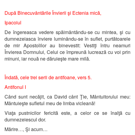
După Binecuvântările Învierii şi Ectenia mică,
Ipacoiul
De îngereasca vedere spăimântându-se cu mintea, şi cu
dumnezeiasca înviere luminându-se în suflet, purtătoarele
de mir Apostolilor au binevestit: Vestiţi întru neamuri
Învierea Domnului, Celui ce împreună lucrează cu voi prin
minuni, iar nouă ne dăruieşte mare milă.
Îndată, cele trei serii de antifoane, vers 5.
Antifonul I
Când sunt necăjit, ca David cânt Ţie, Mântuitorului meu:
Mântuieşte sufletul meu de limba vicleană!
Viaţa pustnicilor fericită este, a celor ce se înalţă cu
dumnezeiescul dor.
Mărire…, Şi acum…