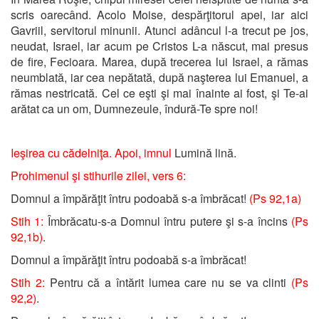
scris oarecând. Acolo Moise, despărţitorul apei, iar aici
Gavriil, servitorul minunii. Atunci adâncul l-a trecut pe jos,
neudat, Israel, iar acum pe Cristos L-a născut, mai presus
de fire, Fecioara. Marea, după trecerea lui Israel, a rămas
neumblată, iar cea nepătată, după naşterea lui Emanuel, a
rămas nestricată. Cel ce eşti şi mai înainte ai fost, şi Te-ai
arătat ca un om, Dumnezeule, îndură-Te spre noi!
Ieşirea cu cădelniţa. Apoi, imnul
Lumină lină.
Prohimenul şi stihurile zilei, vers 6:
Domnul a împărăţit întru podoabă s-a îmbrăcat!
(Ps 92,1a)
Stih 1:
Îmbrăcatu-s-a Domnul întru putere şi s-a încins
(Ps
92,1b)
.
Domnul a împărăţit întru podoabă s-a îmbrăcat!
Stih 2:
Pentru că a întărit lumea care nu se va clinti
(Ps
92,2)
.