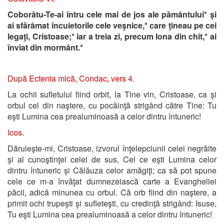
Coborâtu-Te-ai întru cele mai de jos ale pământului* şi
ai sfărâmat încuietorile cele veşnice,* care ţineau pe cei
legaţi, Cristoase;* iar a treia zi, precum Iona din chit,* ai
înviat din mormânt.*
După Ectenia mică, Condac, vers 4.
La ochii sufletului fiind orbit, la Tine vin, Cristoase, ca şi
orbul cel din naştere, cu pocăinţă strigând către Tine: Tu
eşti Lumina cea prealuminoasă a celor dintru întuneric!
Icos.
Dăruieşte-mi, Cristoase, izvorul înţelepciunii celei negrăite
şi al cunoştinţei celei de sus, Cel ce eşti Lumina celor
dintru întuneric şi Călăuza celor amăgiţi; ca să pot spune
cele ce m-a învăţat dumnezeiască carte a Evangheliei
păcii, adică minunea cu orbul. Că orb fiind din naştere, a
primit ochi trupeşti şi sufleteşti, cu credinţă strigând: Isuse,
Tu eşti Lumina cea prealuminoasă a celor dintru întuneric!