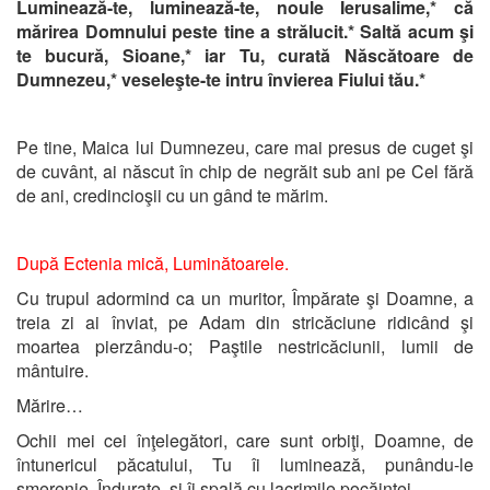
Luminează-te, luminează-te, noule Ierusalime,* că
mărirea Domnului peste tine a strălucit.* Saltă acum şi
te bucură, Sioane,* iar Tu, curată Născătoare de
Dumnezeu,* veseleşte-te intru învierea Fiului tău.*
Pe tine, Maica lui Dumnezeu, care mai presus de cuget şi
de cuvânt, ai născut în chip de negrăit sub ani pe Cel fără
de ani, credincioşii cu un gând te mărim.
După Ectenia mică, Luminătoarele.
Cu trupul adormind ca un muritor, Împărate şi Doamne, a
treia zi ai înviat, pe Adam din stricăciune ridicând şi
moartea pierzându-o; Paştile nestricăciunii, lumii de
mântuire.
Mărire…
Ochii mei cei înţelegători, care sunt orbiţi, Doamne, de
întunericul păcatului, Tu îi luminează, punându-le
smerenie, Îndurate, şi îi spală cu lacrimile pocăinţei.