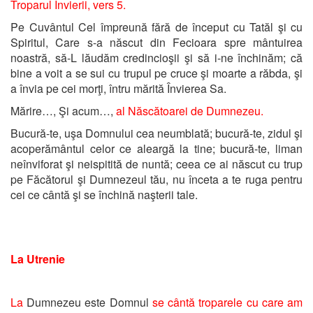
Troparul Învierii, vers 5.
Pe Cuvântul Cel împreună fără de început cu Tatăl şi cu
Spiritul, Care s-a născut din Fecioara spre mântuirea
noastră, să-L lăudăm credincioşii şi să i-ne închinăm; că
bine a voit a se sui cu trupul pe cruce şi moarte a răbda, şi
a învia pe cei morţi, întru mărită Învierea Sa.
Mărire…, Şi acum…,
al Născătoarei de Dumnezeu.
Bucură-te, uşa Domnului cea neumblată; bucură-te, zidul şi
acoperământul celor ce aleargă la tine; bucură-te, liman
neînviforat şi neispitită de nuntă; ceea ce ai născut cu trup
pe Făcătorul şi Dumnezeul tău, nu înceta a te ruga pentru
cei ce cântă şi se închină naşterii tale.
La Utrenie
La
Dumnezeu este Domnul
se cântă troparele cu care am