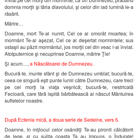
înviat pe cei morţi din morminte, ca un Dumnezeu, prădând
domnia morţii şi tăria diavolului, şi celor din iad lumină le-a
răsărit.
Mărire…
Doamne, mort Te-ai numit, Cel ce ai omorât moartea; în
mormânt Te-ai aşezat, Cel ce ai deşertat mormintele; sus
ostaşii au păzit mormântul, jos morţii cei din veac i-ai înviat.
Atotputernice şi necuprinse Doamne, mărire Ţie!
Şi acum…,
a Născătoarei de Dumnezeu.
Bucură-te, munte sfânt şi de Dumnezeu umblat; bucură-te,
ceea ce singură eşti punte lumii către Dumnezeu, care treci
pe cei morţi la viaţa veşnică; bucură-te, nestricată
Fecioară, care fără ispită bărbătească ai născut Mântuirea
sufletelor noastre.
După Ectenia mică, a doua serie de Sedelne
, vers 5.
Doamne, în mijlocul celor osândiţi Te-au pironit călcătorii
de lege, şi cu suliţa coasta Ta au împuns, o Îndurate!