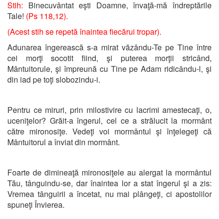
Stih:
Binecuvântat eşti Doamne, învaţă-mă îndreptările
Tale!
(Ps 118,12).
(Acest stih se repetă înaintea fiecărui tropar).
Adunarea îngerească s-a mirat văzându-Te pe Tine între
cei morţi socotit fiind, şi puterea morţii stricând,
Mântuitorule, şi împreună cu Tine pe Adam ridicându-l, şi
din iad pe toţi slobozindu-i.
Pentru ce miruri, prin milostivire cu lacrimi amestecaţi, o,
uceniţelor? Grăit-a îngerul, cel ce a strălucit la mormânt
către mironosiţe. Vedeţi voi mormântul şi înţelegeţi că
Mântuitorul a înviat din mormânt.
Foarte de dimineaţă mironosiţele au alergat la mormântul
Tău, tânguindu-se, dar înaintea lor a stat îngerul şi a zis:
Vremea tânguirii a încetat, nu mai plângeţi, ci apostolilor
spuneţi Învierea.