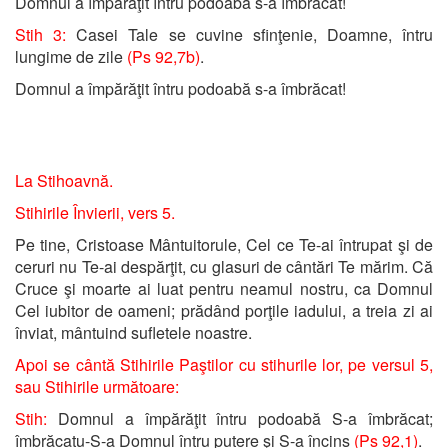
Domnul a împărăţit întru podoabă s-a îmbrăcat!
Stih 3:
Casei Tale se cuvine sfinţenie, Doamne, întru
lungime de zile
(Ps 92,7b)
.
Domnul a împărăţit întru podoabă s-a îmbrăcat!
La Stihoavnă.
Stihirile Învierii, vers 5.
Pe tine, Cristoase Mântuitorule, Cel ce Te-ai întrupat şi de
ceruri nu Te-ai despărţit, cu glasuri de cântări Te mărim. Că
Cruce şi moarte ai luat pentru neamul nostru, ca Domnul
Cel iubitor de oameni; prădând porţile iadului, a treia zi ai
înviat, mântuind sufletele noastre.
Apoi se cântă Stihirile Paştilor cu stihurile lor, pe versul 5,
sau Stihirile următoare:
Stih:
Domnul a împărăţit întru podoabă S-a îmbrăcat;
îmbrăcatu-S-a Domnul întru putere şi S-a încins
(Ps 92,1)
.