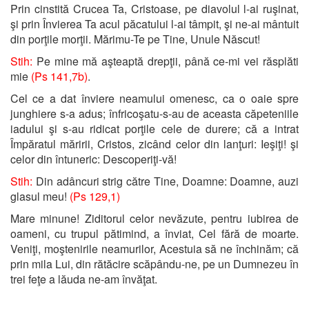
Prin cinstită Crucea Ta, Cristoase, pe diavolul l-ai ruşinat,
şi prin Învierea Ta acul păcatului l-ai tâmpit, şi ne-ai mântuit
din porţile morţii. Mărimu-Te pe Tine, Unule Născut!
Stih:
Pe mine mă aşteaptă drepţii, până ce-mi vei răsplăti
mie
(Ps 141,7b)
.
Cel ce a dat înviere neamului omenesc, ca o oaie spre
junghiere s-a adus; înfricoşatu-s-au de aceasta căpeteniile
iadului şi s-au ridicat porţile cele de durere; că a intrat
Împăratul măririi, Cristos, zicând celor din lanţuri: Ieşiţi! şi
celor din întuneric: Descoperiţi-vă!
Stih:
Din adâncuri strig către Tine, Doamne: Doamne, auzi
glasul meu!
(Ps 129,1)
Mare minune! Ziditorul celor nevăzute, pentru iubirea de
oameni, cu trupul pătimind, a înviat, Cel fără de moarte.
Veniţi, moştenirile neamurilor, Acestuia să ne închinăm; că
prin mila Lui, din rătăcire scăpându-ne, pe un Dumnezeu în
trei feţe a lăuda ne-am învăţat.