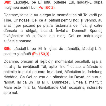
Stih:
Lăudaţi-L pe El întru puterile Lui, lăudaţi-L după
mulţimea măririi Lui
(Ps 150,2)
.
Doamne, femeile au alergat la mormânt ca să Te vadă pe
Tine, Cristoase, Cel ce ai pătimit pentru noi; şi venind, au
aflat înger şezând pe piatra răsturnată de frică, şi către
dânsele a strigat, zicând: Înviat-a Domnul! Spuneţi
învăţăceilor că a înviat din morţi Cel ce mântuieşte
sufletele noastre.
Stih:
Lăudaţi-L pe El în glas de trâmbiţă, lăudaţi-L în
psaltire şi alăută
(Ps 150,3)
.
Doamne, precum ai ieşit din mormântul pecetluit, aşa ai
intrat şi la învăţăceii Tăi, uşile fiind încuiate, arătându-le
patimile trupului pe care le-ai luat, Mântuitorule, îndelung
răbdând. Ca Cel ce eşti din sămânţa lui David, chinuri ai
răbdat, iar ca un Fiu al lui Dumnezeu lumea ai mântuit.
Mare este mila Ta, Mântuitorule Cel necuprins, îndură-Te
spre noi.