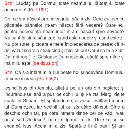
Stih:
Lăudaţi pe Domnul toate neamurile, lăudaţi-L toate
popoarele!
(Ps 116,1)
Cel ce s-a născut orb, în cugetul său a zis: Oare eu, pentru
păcatele părinţilor m-am născut fără vedere? Oare eu,
pentru necredinţa neamurilor m-am născut spre dovadă?
Nu sunt în stare să întreb, când este noapte şi când este zi.
Nu pot suferi picioarele mele împiedecarea de pietre; că n-
am văzut soarele strălucind şi nici chipul Celui ce m-a zidit.
Dar mă rog Ţie, Cristoase Dumnezeule, căută spre mine şi
mă miluieşte!
(de două ori).
Stih:
Că s-a întărit mila Lui peste noi şi adevărul Domnului
rămâne în veac
(Ps 116,2)
.
Ieşind Isus din templu, aflat-a pe un orb din naştere; şi
îndurându-se, tină a pus pe ochii lui şi i-a zis: Mergi de te
spală în Siloam! Şi spălându-se, a văzut, înălţând mărire
lui Dumnezeu. Iar vecinii lui au zis către dânsul: Cine a
deschis ochii tăi, pe care nimeni dintre cei ce văd, n-au
putut să-i vindece? Iar el strigând, a zis: Un Om ce se
cheamă Isus, Acela mi-a zis: Spală-te în Siloam! Şi am