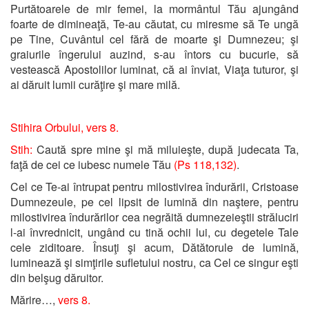
Purtătoarele de mir femei, la mormântul Tău ajungând
foarte de dimineaţă, Te-au căutat, cu miresme să Te ungă
pe Tine, Cuvântul cel fără de moarte şi Dumnezeu; şi
graiurile îngerului auzind, s-au întors cu bucurie, să
vestească Apostolilor luminat, că ai înviat, Viaţa tuturor, şi
ai dăruit lumii curăţire şi mare milă.
Stihira Orbului, vers 8.
Stih:
Caută spre mine şi mă miluieşte, după judecata Ta,
faţă de cei ce iubesc numele Tău
(Ps 118,132)
.
Cel ce Te-ai întrupat pentru milostivirea îndurării, Cristoase
Dumnezeule, pe cel lipsit de lumină din naştere, pentru
milostivirea îndurărilor cea negrăită dumnezeieştii străluciri
l-ai învrednicit, ungând cu tină ochii lui, cu degetele Tale
cele ziditoare. Însuţi şi acum, Dătătorule de lumină,
luminează şi simţirile sufletului nostru, ca Cel ce singur eşti
din belşug dăruitor.
Mărire…,
vers 8.