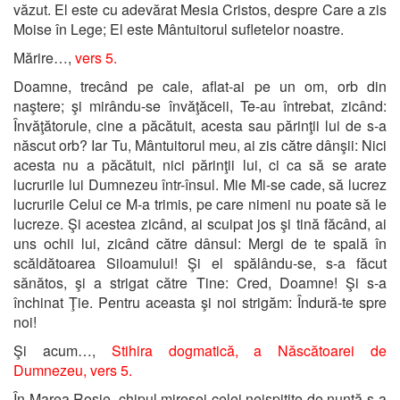
văzut. El este cu adevărat Mesia Cristos, despre Care a zis
Moise în Lege; El este Mântuitorul sufletelor noastre.
Mărire…,
vers 5.
Doamne, trecând pe cale, aflat-ai pe un om, orb din
naştere; şi mirându-se învăţăceii, Te-au întrebat, zicând:
Învăţătorule, cine a păcătuit, acesta sau părinţii lui de s-a
născut orb? Iar Tu, Mântuitorul meu, ai zis către dânşii: Nici
acesta nu a păcătuit, nici părinţii lui, ci ca să se arate
lucrurile lui Dumnezeu într-însul. Mie Mi-se cade, să lucrez
lucrurile Celui ce M-a trimis, pe care nimeni nu poate să le
lucreze. Şi acestea zicând, ai scuipat jos şi tină făcând, ai
uns ochii lui, zicând către dânsul: Mergi de te spală în
scăldătoarea Siloamului! Şi el spălându-se, s-a făcut
sănătos, şi a strigat către Tine: Cred, Doamne! Şi s-a
închinat Ţie. Pentru aceasta şi noi strigăm: Îndură-te spre
noi!
Şi acum…,
Stihira dogmatică,
a Născătoarei de
Dumnezeu, vers 5.
În Marea Roşie, chipul miresei celei neispitite de nuntă s-a