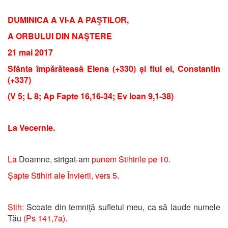
DUMINICA A VI-A A PAŞTILOR,
A ORBULUI DIN NAŞTERE
21 mai 2017
Sfânta împărăteasă Elena (+330) și fiul ei, Constantin
(+337)
(V 5; L 8; Ap Fapte 16,16-34; Ev Ioan 9,1-38)
La Vecernie.
La
Doamne, strigat-am
punem Stihirile pe 10.
Șapte Stihiri ale Învierii, vers 5.
Stih:
Scoate din temniţă sufletul meu, ca să laude numele
Tău
(Ps 141,7a)
.