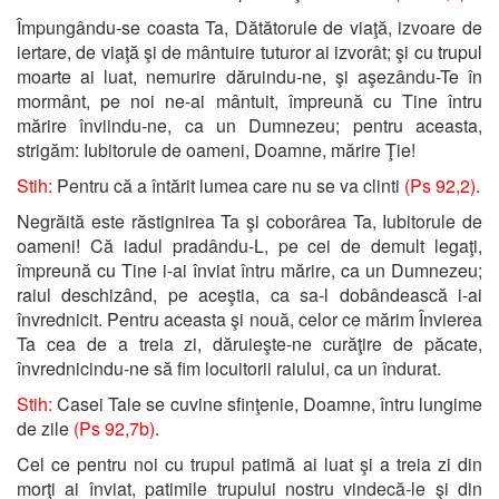
Împungându-se coasta Ta, Dătătorule de viaţă, izvoare de
iertare, de viaţă şi de mântuire tuturor ai izvorât; şi cu trupul
moarte ai luat, nemurire dăruindu-ne, şi aşezându-Te în
mormânt, pe noi ne-ai mântuit, împreună cu Tine întru
mărire înviindu-ne, ca un Dumnezeu; pentru aceasta,
strigăm: Iubitorule de oameni, Doamne, mărire Ţie!
Stih:
Pentru că a întărit lumea care nu se va clinti
(Ps 92,2)
.
Negrăită este răstignirea Ta şi coborârea Ta, Iubitorule de
oameni! Că iadul pradându-L, pe cei de demult legaţi,
împreună cu Tine i-ai înviat întru mărire, ca un Dumnezeu;
raiul deschizând, pe aceştia, ca sa-l dobândească i-ai
învrednicit. Pentru aceasta şi nouă, celor ce mărim Învierea
Ta cea de a treia zi, dăruieşte-ne curăţire de păcate,
învrednicindu-ne să fim locuitorii raiului, ca un îndurat.
Stih:
Casei Tale se cuvine sfinţenie, Doamne, întru lungime
de zile
(Ps 92,7b)
.
Cel ce pentru noi cu trupul patimă ai luat şi a treia zi din
morţi ai înviat, patimile trupului nostru vindecă-le şi din