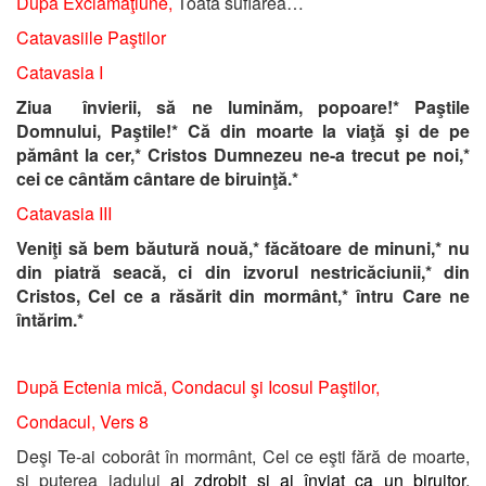
După Exclamaţiune,
Toată suflarea…
Catavasiile Paştilor
Catavasia I
Ziua învierii,
să ne luminăm
, popoare!*
Paştile
Domnului
,
Paştile
!*
Că din moarte la viaţă şi de pe
pământ la cer,* Cristos Dumnezeu ne-a trecut pe noi,*
cei ce cântăm cântare de biruinţă
.*
Catavasia III
Veniţi să bem băutură nouă,* făcătoare de minuni,* nu
din piatră seacă, ci din izvorul nestricăciunii,* din
Cristos, Cel ce a răsărit din mormânt,* întru Care ne
întărim.*
După Ectenia mică, Condacul şi Icosul Paştilor,
Condacul, Vers 8
Deşi Te-ai coborât în mormânt, Cel ce eşti fără de moarte,
şi puterea iadului
ai zdrobit şi ai înviat ca un biruitor,