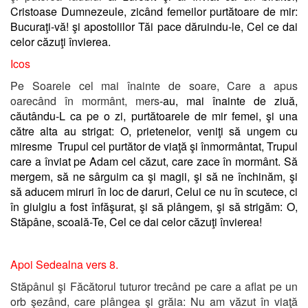
Cristoase Dumnezeule, zicând femeilor purtătoare de mir:
Bucuraţi-vă! şi apostolilor Tăi pace dăruindu-le, Cel ce dai
celor căzuţi învierea.
Icos
Pe Soarele cel mai înainte de soare, Care a apus
oarecând în mormânt, mers
-au, mai înainte de ziuă,
căutându-L ca pe o zi, purtătoarele de mir femei, şi una
către alta au strigat: O, prietenelor, veniţi să ungem cu
miresme Trupul cel purtător de viaţă şi înmormântat, Trupul
care a înviat pe Adam cel căzut, care zace în mormânt. Să
mergem, să ne sârguim ca şi magii, şi să ne închinăm, şi
să aducem miruri în loc de daruri, Celui ce nu în scutece, ci
în giulgiu a fost înfăşurat, şi să plângem, şi să strigăm: O,
Stăpâne, scoală-Te, Cel ce dai celor căzuţi învierea!
Apoi Sedealna vers 8.
Stăpânul şi Făcătorul tuturor trecând pe care a aflat pe un
orb şezând, care plângea şi grăia: Nu am văzut în viaţă