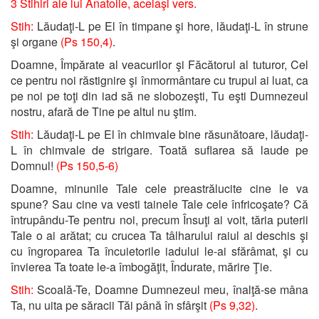
3 Stihiri ale lui Anatolie, acelaşi vers.
Stih:
Lăudaţi-L pe El în timpane şi hore, lăudaţi-L în strune
şi organe
(Ps 150,4)
.
Doamne, Împărate al veacurilor şi Făcătorul al tuturor, Cel
ce pentru noi răstignire şi înmormântare cu trupul ai luat, ca
pe noi pe toţi din iad să ne slobozeşti, Tu eşti Dumnezeul
nostru, afară de Tine pe altul nu ştim.
Stih:
Lăudaţi-L pe El în chimvale bine răsunătoare, lăudaţi-
L în chimvale de strigare. Toată suflarea să laude pe
Domnul!
(Ps 150,5-6)
Doamne, minunile Tale cele preastrălucite cine le va
spune? Sau cine va vesti tainele Tale cele înfricoşate? Că
întrupându-Te pentru noi, precum Însuţi ai voit, tăria puterii
Tale o ai arătat; cu crucea Ta tâlharului raiul ai deschis şi
cu îngroparea Ta încuietorile iadului le-ai sfărâmat, şi cu
învierea Ta toate le-a îmbogăţit, Îndurate, mărire Ţie.
Stih:
Scoală-Te, Doamne Dumnezeul meu, înalţă-se mâna
Ta, nu uita pe săracii Tăi până în sfârşit
(Ps 9,32)
.