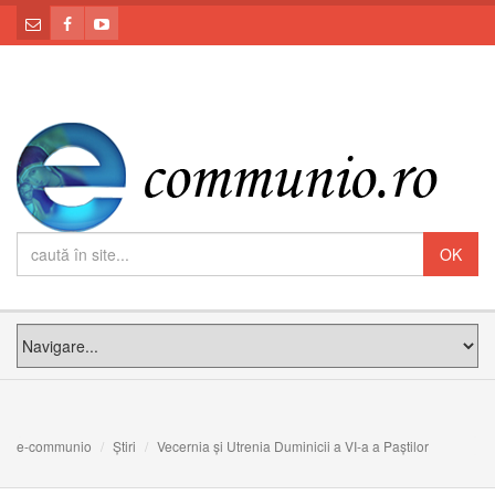
e-communio
Știri
Vecernia și Utrenia Duminicii a VI-a a Paștilor