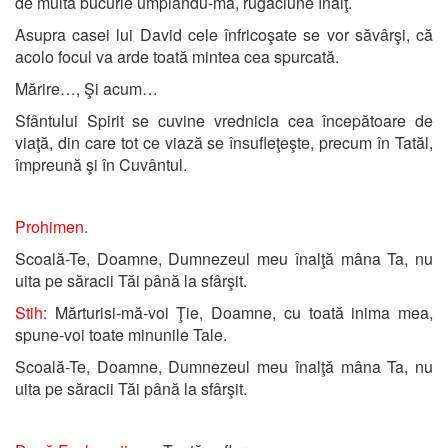
de multă bucurie umplându-mă, rugăciune înalţ.
Asupra casei lui David cele înfricoşate se vor săvârşi, că
acolo focul va arde toată mintea cea spurcată.
Mărire…, Şi acum…
Sfântului Spirit se cuvine vrednicia cea începătoare de
viaţă, din care tot ce viază se însufleţeşte, precum în Tatăl,
împreună şi în Cuvântul.
Prohimen.
Scoală-Te, Doamne, Dumnezeul meu înalţă mâna Ta, nu
uita pe săracii Tăi până la sfârşit.
Stih:
Mărturisi-mă-voi Ţie, Doamne, cu toată inima mea,
spune-voi toate minunile Tale.
Scoală-Te, Doamne, Dumnezeul meu înalţă mâna Ta, nu
uita pe săracii Tăi până la sfârşit.