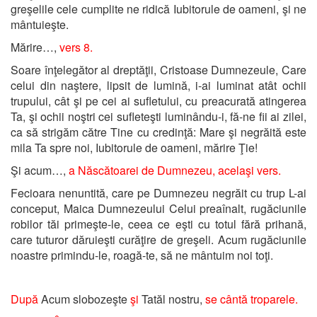
greşelile cele cumplite ne ridică Iubitorule de oameni, şi ne
mântuieşte.
Mărire…,
vers 8.
Soare înţelegător al dreptăţii, Cristoase Dumnezeule, Care
celui din naştere, lipsit de lumină, i-ai luminat atât ochii
trupului, cât şi pe cei ai sufletului, cu preacurată atingerea
Ta, şi ochii noştri cei sufleteşti luminându-i, fă-ne fii ai zilei,
ca să strigăm către Tine cu credinţă: Mare şi negrăită este
mila Ta spre noi, Iubitorule de oameni, mărire Ţie!
Şi acum…,
a Născătoarei de Dumnezeu, acelaşi vers.
Fecioara nenuntită, care pe Dumnezeu negrăit cu trup L-ai
conceput, Maica Dumnezeului Celui preaînalt, rugăciunile
robilor tăi primeşte-le, ceea ce eşti cu totul fără prihană,
care tuturor dăruieşti curăţire de greşeli. Acum rugăciunile
noastre primindu-le, roagă-te, să ne mântuim noi toţi.
După
Acum slobozeşte
şi
Tatăl nostru,
se cântă troparele.