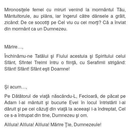
Mironosiţele femei cu miruri venind la mormântul Tău,
Mântuitorule, au plâns, iar îngerul către dânsele a grăit,
zicând: De ce socotiţi pe Cel viu cu cei morţi? Că a înviat
din mormânt ca un Dumnezeu.
Mărire…,
Închinămu-ne Tatălui şi Fiului acestuia şi Spiritului celui
Sfânt, Sfintei Treimi întru o fiinţă, cu Serafimii strigând:
Sfânt! Sfânt! Sfânt eşti Doamne!
Şi acum…,
Pe Dătătorul de viaţă născându-L, Fecioară, de păcat pe
Adam l-ai mântuit şi bucurie Evei în locul întristării i-ai
dăruit şi pe cei căzuţi din viaţă la aceeaşi i-a îndreptat, Cel
ce s-a întrupat din tine, Dumnezeu şi om.
Aliluia! Aliluia! Aliluia! Mărire Ţie, Dumnezeule!