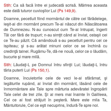
Stih:
Ca să facă între ei judecată scrisă. Mărirea aceasta
este dată tuturor cuvioşilor Lui
(Ps 149,9)
.
Doamne, pecetluit fiind mormântul de către cei fărădelege,
ieşit-ai din mormânt precum Te-ai născut din Născătoarea
de Dumnezeu. N-au cunoscut cum Te-ai întrupat, îngerii
Tăi cer fără de trupuri; n-au simţit când ai înviat, ostaşii cei
ce Te-au păzit. Că amândouă s-au pecetluit pentru cei ce
ispiteau; şi s-au arătat minuni celor ce se închină cu
credinţă tainei. Rugămu-Te, dă-ne nouă, celor ce o lăudăm,
bucurie şi mare milă.
Stih:
Lăudaţi-L pe Domnul întru sfinţii Lui; lăudaţi-L întru
tăria puterii Lui
(Ps 150,1)
.
Doamne, încuietorile cele de veci le-ai sfărâmat, şi
legăturile rupând, ai înviat din mormânt, lăsând cele de
înmormântare ale Tale spre mărturia adevăratei îngropării
Tale celei de trei zile. Şi ai mers mai înainte în Galileea,
Cel ce ai fost străjuit în peşteră. Mare este mila Ta,
Mântuitorule, Cel ce eşti necuprins, îndură-Te spre noi.