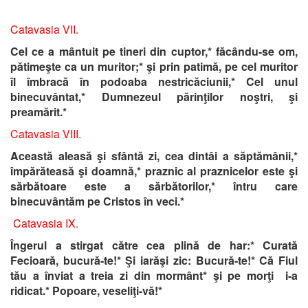
Catavasia VII.
Cel ce a mântuit pe tineri din cuptor,* făcându-se om,
pătimeşte ca un muritor;* şi prin patimă, pe cel muritor
îl îmbracă în podoaba nestricăciunii,* Cel unul
binecuvântat,* Dumnezeul părinţilor noştri, şi
preamărit.*
Catavasia VIII.
Această aleasă şi sfântă zi, cea dintâi a săptămânii,*
împărăteasă şi doamnă,* praznic al praznicelor este şi
sărbătoare este a sărbătorilor,* întru care
binecuvântăm pe Cristos în veci.*
Catavasia IX.
Îngerul a stirgat către cea plină de har:* Curată
Fecioară, bucură-te!* Şi iarăşi zic: Bucură-te!* Că Fiul
tău a înviat a treia zi din mormânt* şi pe morţi i-a
ridicat.* Popoare, veseliţi-vă!*