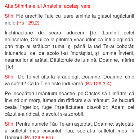
Alte Stihiri ale lui Anatolie,
acelaşi
vers.
Stih:
Fie urechile Tale cu luare aminte la glasul rugăciunii
mele
(Ps 129,2)
.
Închinăciune de seara aducem Ţie, Luminii celei
neînserate, Celui ce la plinirea veacurilor, ca într-o oglindă,
prin trup ai strălucit 1umii, şi până la iad Te-ai coborât;
întunericul cel de acolo l-ai împrăştiat, şi lumina Învierii,
neamurilor ai arătat. Dătătorule de lumină, Doamne, mărire
Ţie!
Stih:
De Te vei uita la fărădelegi, Doamne, Doamne, cine
va suferi? Că la Tine este îndurarea
(Ps 129,3-4)
.
Pe începătorul mântuirii noastre, pe Cristos să-L mărim; că
înviind din morţi, lumea din rătăcire s-a mântuit. Se bucură
ceata îngerilor, fuge înşelăciunea diavolilor; Adam cel
căzut s-a ridicat, diavolul s-a zdrobit.
Stih:
Pentru numele Tău Te-am aşteptat, Doamne; aşteptat-
a sufletul meu cuvântul Tău, sperat-a sufletul meu în
Domnul
(Ps 129,5-6a)
.