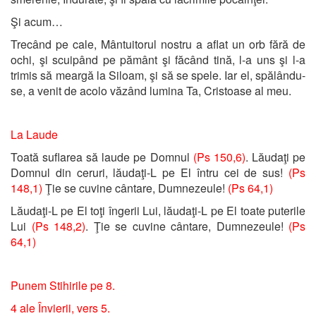
Şi acum…
Trecând pe cale, Mântuitorul nostru a aflat un orb fără de
ochi, şi scuipând pe pământ şi făcând tină, l-a uns şi l-a
trimis să meargă la Siloam, şi să se spele. Iar el, spălându-
se, a venit de acolo văzând lumina Ta, Cristoase al meu.
La Laude
Toată suflarea să laude pe Domnul
(Ps 150,6)
. Lăudaţi pe
Domnul din ceruri, lăudaţi-L pe El întru cei de sus!
(Ps
148,1)
Ţie se cuvine cântare, Dumnezeule!
(Ps 64,1)
Lăudaţi-L pe El toţi îngerii Lui, lăudaţi-L pe El toate puterile
Lui
(Ps 148,2)
. Ţie se cuvine cântare, Dumnezeule!
(Ps
64,1)
Punem Stihirile pe 8.
4 ale Învierii, vers 5.