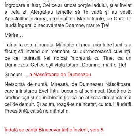
Îngropare ai luat, Cel ce ai stricat porţile iadului, şi ai înviat
a treia zi. Alergat-au femeile să Te vadă şi au vestit
Apostolilor Învierea, preaînălţate Mântuitorule, pe Care Te
laudă îngerii: binecuvântate Doamne, mărire Ţie!
Mărire…
Taina Ta cea minunată, Mântuitorul meu, mântuire lumii s-a
făcut; că înviind din mormânt, cu dumnezeiască cuviinţă,
pe cei putreziţi i-ai ridicat împreună cu Tine, ca un
Dumnezeu; Cel ce eşti viaţa tuturor, Doamne, mărire Ţie!
Şi acum…,
a Născătoarei de Dumnezeu.
Neispitită de nuntă, Mireasă, de Dumnezeu Născătoare,
care întristarea Evei întru bucurie ai schimbat, lăudămu-te
credincioşii şi ne închinăm ţie, că ne-ai scos din blestemul
cel de demult. Şi acum, roagă-te neîncetat, cu totul lăudată
Preasfântă, ca să ne mântuim.
Îndată se cântă Binecuvântările Învierii, vers 5.