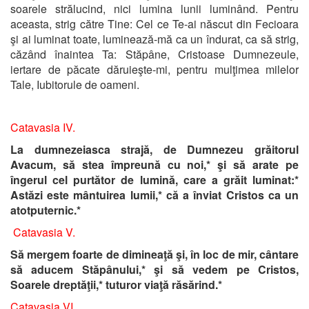
soarele strălucind, nici lumina lunii luminând. Pentru
aceasta, strig către Tine: Cel ce Te-ai născut din Fecioara
şi ai luminat toate, luminează-mă ca un îndurat, ca să strig,
căzând înaintea Ta: Stăpâne, Cristoase Dumnezeule,
iertare de păcate dăruieşte-mi, pentru mulţimea milelor
Tale, Iubitorule de oameni.
Catavasia IV.
La dumnezeiasca strajă, de Dumnezeu grăitorul
Avacum, să stea împreună cu noi,* şi să arate pe
îngerul cel purtător de lumină, care a grăit luminat:*
Astăzi este mântuirea lumii,* că a înviat Cristos ca un
atotputernic.*
Catavasia V.
Să mergem foarte de dimineaţă şi, în loc de mir, cântare
să aducem Stăpânului,* şi să vedem pe Cristos,
Soarele dreptăţii,* tuturor viaţă răsărind.*
Catavasia VI.