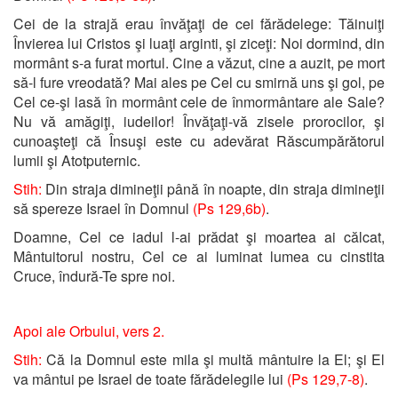
Cei de la strajă erau învăţaţi de cei fărădelege: Tăinuiţi
Învierea lui Cristos şi luaţi arginti, şi ziceţi: Noi dormind, din
mormânt s-a furat mortul. Cine a văzut, cine a auzit, pe mort
să-l fure vreodată? Mai ales pe Cel cu smirnă uns şi gol, pe
Cel ce-şi lasă în mormânt cele de înmormântare ale Sale?
Nu vă amăgiţi, iudeilor! Învăţaţi-vă zisele prorocilor, şi
cunoaşteţi că Însuşi este cu adevărat Răscumpărătorul
lumii şi Atotputernic.
Stih:
Din straja dimineţii până în noapte, din straja dimineţii
să spereze Israel în Domnul
(Ps 129,6b)
.
Doamne, Cel ce iadul l-ai prădat şi moartea ai călcat,
Mântuitorul nostru, Cel ce ai luminat lumea cu cinstita
Cruce, îndură-Te spre noi.
Apoi ale Orbului, vers 2.
Stih:
Că la Domnul este mila şi multă mântuire la El; şi El
va mântui pe Israel de toate fărădelegile lui
(Ps 129,7-8)
.