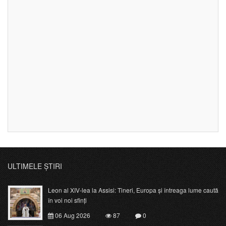
ULTIMELE ȘTIRI
Leon al XIV-lea la Assisi: Tineri, Europa și întreaga lume caută
în voi noi sfinți
06 Aug 2026
87
0