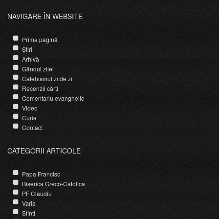
NAVIGARE ÎN WEBSITE
Prima pagină
Știri
Arhivă
Gândul zilei
Catehismul zi de zi
Recenzii cărți
Comentariu evanghelic
Video
Curia
Contact
CATEGORII ARTICOLE
Papa Francisc
Biserica Greco-Catolica
PF Claudiu
Varia
Sfinti