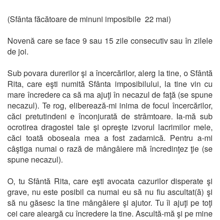
(Sfânta făcătoare de minuni imposibile 22 mai)
Novenă care se face 9 sau 15 zile consecutiv sau în zilele
de joi.
Sub povara durerilor şi a încercărilor, alerg la tine, o Sfântă
Rita, care eşti numită Sfânta imposibilului, la tine vin cu
mare încredere ca să ma ajuţi în necazul de faţă (se spune
necazul). Te rog, eliberează-mi inima de focul încercărilor,
căci pretutindeni e înconjurată de strâmtoare. Ia-mă sub
ocrotirea dragostei tale şi opreşte izvorul lacrimilor mele,
căci toată oboseala mea a fost zadarnică. Pentru a-mi
câştiga numai o rază de mângâiere mă încredinţez ţie (se
spune necazul).
O, tu Sfântă Rita, care eşti avocata cazurilor disperate şi
grave, nu este posibil ca numai eu să nu fiu ascultat(ă) şi
să nu găsesc la tine mângâiere şi ajutor. Tu îi ajuţi pe toţi
cei care aleargă cu încredere la tine. Ascultă-mă şi pe mine