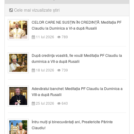
Cele mai vizualizate știri
CELOR CARE NE SUSȚIN ÎN CREDINȚĂ: Meditația PF
Claudiu la Duminica a VI-a după Rusalii
11 Iul 2026
789
După credinţa voastră, fie vouă! Meditația PF Claudiu la
duminica a VII-a după Rusalii
18 Iul 2026
739
Adevăratul banchet: Meditația PF Claudiu la Duminica a
VIII-a după Rusalii
25 Iul 2026
640
Întru mulți și binecuvântați ani, Preafericite Părinte
Claudiu!