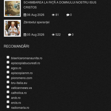
SCHIMBAREA LA FAŢĂ A DOMNULUI NOSTRU ISUS
CRISTOS
06 Aug 2026
81
0
Zâmbetul speranței
05 Aug 2026
522
0
RECOMANDĂRI
bisericaromanaunita.ro
episcopiabucuresti.ro
egco.ro
episcopiamm.ro
pioromeno.com
bru-italia.eu
vaticannews.va
catholica.ro
arcb.ro
ercis.ro
radiomaria.ro