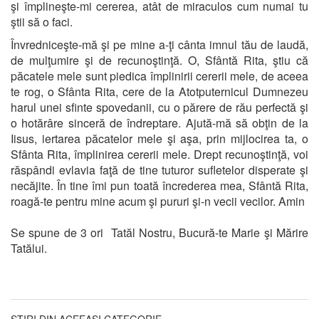
şi împlineşte-mi cererea, atât de miraculos cum numai tu
ştii să o faci.
Învredniceşte-mă şi pe mine a-ţi cânta imnul tău de laudă,
de mulţumire şi de recunoştinţă. O, Sfântă Rita, ştiu că
păcatele mele sunt piedica împlinirii cererii mele, de aceea
te rog, o Sfânta Rita, cere de la Atotputernicul Dumnezeu
harul unei sfinte spovedanii, cu o părere de rău perfectă şi
o hotărâre sinceră de îndreptare. Ajută-mă să obţin de la
Iisus, iertarea păcatelor mele şi aşa, prin mijlocirea ta, o
Sfânta Rita, împlinirea cererii mele. Drept recunoştinţă, voi
răspândi evlavia faţă de tine tuturor sufletelor disperate şi
necăjite. În tine îmi pun toată încrederea mea, Sfântă Rita,
roagă-te pentru mine acum şi pururi şi-n vecii vecilor. Amin
Se spune de 3 ori Tatăl Nostru, Bucură-te Marie şi Mărire
Tatălui.
ȘTIRI DIN ACEEAȘI CATEGORIE