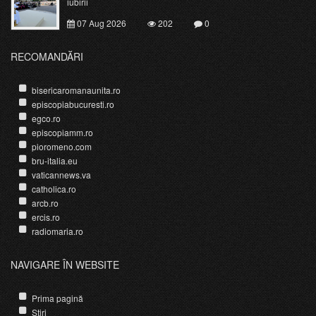
iubirii
07 Aug 2026
202
0
RECOMANDĂRI
bisericaromanaunita.ro
episcopiabucuresti.ro
egco.ro
episcopiamm.ro
pioromeno.com
bru-italia.eu
vaticannews.va
catholica.ro
arcb.ro
ercis.ro
radiomaria.ro
NAVIGARE ÎN WEBSITE
Prima pagină
Știri