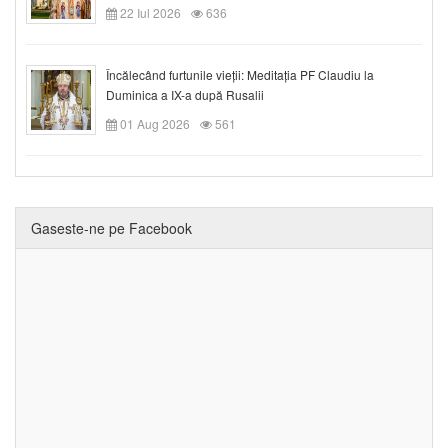
22 Iul 2026
636
Încălecând furtunile vieții: Meditația PF Claudiu la
Duminica a IX-a după Rusalii
01 Aug 2026
561
Gaseste-ne pe Facebook