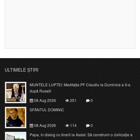
ULTIMELE ȘTIRI
MUNTELE LUPTEI: Meditația PF Claudiu la Duminica a X-a
după Rusalii
08 Aug 2026
251
0
SFÂNTUL DOMINIC
08 Aug 2026
114
0
Papa, în dialog cu tinerii la Assisi: Să construim o civilizație a