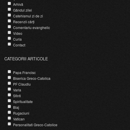
Arhivă
Gândul zilei
Catehismul zi de zi
Recenzii cărți
Comentariu evanghelic
Video
Curia
Contact
CATEGORII ARTICOLE
Papa Francisc
Biserica Greco-Catolica
PF Claudiu
Varia
Sfinti
Spiritualitate
Blaj
Rugaciuni
Vatican
Personalitati Greco-Catolice