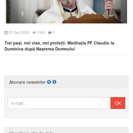
27 Dec 2025
1363
0
Trei pași, trei vise, trei profeții: Meditația PF Claudiu la
Duminica după Nașterea Domnului
Abonare newsletter