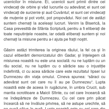
ucenicilor în misiune. Ei, ucenicii sunt primii dintre cei
vindecați de orbire și văd lucrurile cu adevărat; ei sunt cei
vindecați de surzenie și aud Cuvântul; ei sunt cei vindecați
de muțenie și pot vorbi, pot propovădui. Noi cei de astăzi
suntem chemați la aceleași lucruri. Venim la Biserică, la
Casa prevestită de Sfânta Scriptură, pentru a fi eliberați de
toate neputințele noastre, iar odată eliberați suntem și noi
chemați la misiune pentru a-i ajuta pe frații noștri.
Găsim astăzi trimiterea la originea răului, la fel ca și în
cazul eliberării demonizatului din Gadar, și înțelegem că
misiunea noastră nu este una socială: nu ne luptăm cu un
rău social, nu ne luptăm cu o sărăcie sau o injustiție
indefinită, ci cu acea sărăcie care este rezultatul lipsei lui
Dumnezeu din viața omului. Cineva spunea: “săraci cu
adevărat sunt cei care nu îl au pe Dumnezeu”. Lupta
noastră este de aceea în rugăciune, în umbra Crucii, sub
mantia ocrotitoare a Maicii Sfinte, cu cel care încearcă să
ne îndepărteze de Dumnezeu. Cu cel care prin păcat
încearcă să ne învăluie privirea, să ne astupe urechile, să
ne pună căluș în gură. Lupta noastră este cu cel care din