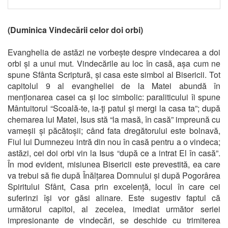
(Duminica Vindecării celor doi orbi)
Evanghelia de astăzi ne vorbește despre vindecarea a doi
orbi și a unui mut. Vindecările au loc în casă, așa cum ne
spune Sfânta Scriptură, și casa este simbol al Bisericii. Tot
capitolul 9 al evangheliei de la Matei abundă în
menționarea casei ca și loc simbolic: paraliticului îi spune
Mântuitorul “Scoală-te, ia-ţi patul şi mergi la casa ta”; după
chemarea lui Matei, Isus stă “la masă, în casă” impreună cu
vameșii și păcătoșii; când fata dregătorului este bolnavă,
Fiul lui Dumnezeu intră din nou în casă pentru a o vindeca;
astăzi, cei doi orbi vin la Isus “după ce a intrat El în casă”.
În mod evident, misiunea Bisericii este prevestită, ea care
va trebui să fie după Înălțarea Domnului și după Pogorârea
Spiritului Sfânt, Casa prin excelență, locul în care cei
suferinzi își vor găsi alinare. Este sugestiv faptul că
următorul capitol, al zecelea, imediat următor seriei
impresionante de vindecări, se deschide cu trimiterea