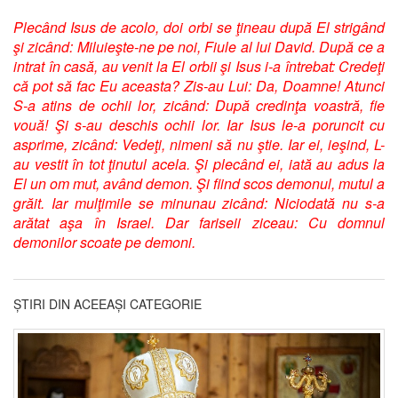
Plecând Isus de acolo, doi orbi se ţineau după El strigând
şi zicând: Miluieşte-ne pe noi, Fiule al lui David. După ce a
intrat în casă, au venit la El orbii şi Isus i-a întrebat: Credeţi
că pot să fac Eu aceasta? Zis-au Lui: Da, Doamne! Atunci
S-a atins de ochii lor, zicând: După credinţa voastră, fie
vouă! Şi s-au deschis ochii lor. Iar Isus le-a poruncit cu
asprime, zicând: Vedeţi, nimeni să nu ştie. Iar ei, ieşind, L-
au vestit în tot ţinutul acela. Şi plecând ei, iată au adus la
El un om mut, având demon. Şi fiind scos demonul, mutul a
grăit. Iar mulţimile se minunau zicând: Niciodată nu s-a
arătat aşa în Israel. Dar fariseii ziceau: Cu domnul
demonilor scoate pe demoni.
ȘTIRI DIN ACEEAȘI CATEGORIE