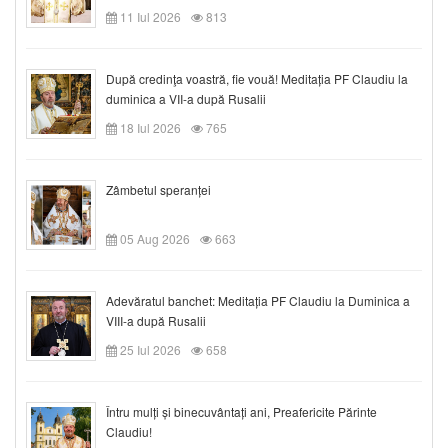
11 Iul 2026
813
După credinţa voastră, fie vouă! Meditația PF Claudiu la
duminica a VII-a după Rusalii
18 Iul 2026
765
Zâmbetul speranței
05 Aug 2026
663
Adevăratul banchet: Meditația PF Claudiu la Duminica a
VIII-a după Rusalii
25 Iul 2026
658
Întru mulți și binecuvântați ani, Preafericite Părinte
Claudiu!