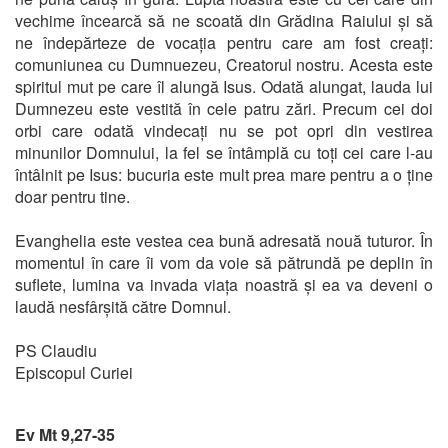
vechime încearcă să ne scoată din Grădina Raiului și să
ne îndepărteze de vocația pentru care am fost creați:
comuniunea cu Dumnuezeu, Creatorul nostru. Acesta este
spiritul mut pe care îl alungă Isus. Odată alungat, lauda lui
Dumnezeu este vestită în cele patru zări. Precum cei doi
orbi care odată vindecați nu se pot opri din vestirea
minunilor Domnului, la fel se întâmplă cu toți cei care l-au
întâlnit pe Isus: bucuria este mult prea mare pentru a o ține
doar pentru tine.
Evanghelia este vestea cea bună adresată nouă tuturor. În
momentul în care îi vom da voie să pătrundă pe deplin în
suflete, lumina va invada viața noastră și ea va deveni o
laudă nesfârșită către Domnul.
PS Claudiu
Episcopul Curiei
Ev Mt 9,27-35