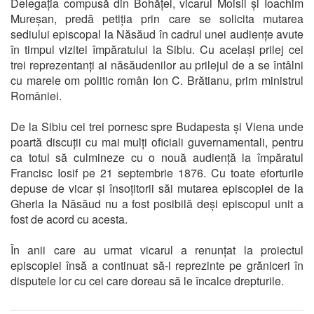
Delegația compusă din Bohățel, vicarul Moisil și Ioachim
Mureșan, predă petiția prin care se solicita mutarea
sediului episcopal la Năsăud în cadrul unei audiențe avute
în timpul vizitei împăratului la Sibiu. Cu același prilej cei
trei reprezentanți ai năsăudenilor au prilejul de a se întâlni
cu marele om politic român Ion C. Brătianu, prim ministrul
României.
De la Sibiu cei trei pornesc spre Budapesta și Viena unde
poartă discuții cu mai mulți oficiali guvernamentali, pentru
ca totul să culmineze cu o nouă audiență la împăratul
Francisc Iosif pe 21 septembrie 1876. Cu toate eforturile
depuse de vicar și însoțitorii săi mutarea episcopiei de la
Gherla la Năsăud nu a fost posibilă deși episcopul unit a
fost de acord cu acesta.
În anii care au urmat vicarul a renunțat la proiectul
episcopiei însă a continuat să-i reprezinte pe grăniceri în
disputele lor cu cei care doreau să le încalce drepturile.