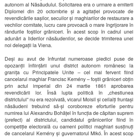
autonom al Năsăudului. Solicitarea era o urmare a emiterii
Diplomei din 20 octombrie și a agitației provocate de
revendicările sașilor, secuilor și maghiarilor de restaurare a
vechilor comitate, lucru care provoacă o mare îngrijorare în
rândurile foștilor grăniceri. În acest scop în cadrul unei
adunări a liderilor năsăudenilor, se decide trimiterea unei
noi delegații la Viena.
Deși au avut de înfruntat numeroase piedici puse de
opozanții înființării unui district autonom românesc la
granița cu Principatele Unite – cel mai fervent fiind
cancelarul maghiar Francisc Kemény – foștii grăniceri obțin
prin actul imperial din 24 martie 1861 aprobarea
revendicării lor. Însă lupta politică în „chestiunea
districtului” nu era rezolvată, vicarul Moisil și ceilalți fruntași
năsăudeni trebuind să-și coroboreze eforturile pentru
numirea lui Alexandru Bohățel în funcția de căpitan suprem
(prefect) al districtului, candidatul grănicerilor fiind în
competiție electorală cu oameni politici maghiari susținuți
de cancelarul Kemény și guvernatorul Mikó. În acest scop