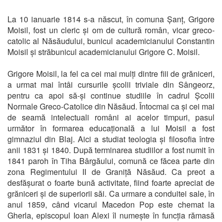
La 10 ianuarie 1814 s-a născut, în comuna Șanț,
Grigore
Moisil
, fost un cleric și om de cultură român, vicar greco-
catolic al Năsăudului, bunicul academicianului Constantin
Moisil și străbunicul academicianului Grigore C. Moisil.
Grigore Moisil,
la fel ca cei mai mulți dintre fiii de grăniceri,
a urmat mai întâi cursurile școlii triviale din Sângeorz,
pentru ca apoi să-și continue studiile în cadrul Școlii
Normale Greco-Catolice din Năsăud. Întocmai ca și cei mai
de seamă intelectuali români ai acelor timpuri, pasul
următor în formarea educațională a lui Moisil a fost
gimnaziul din Blaj. Aici a studiat teologia și filosofia între
anii 1831 și 1840. După terminarea studiilor a fost numit în
1841 paroh în Tiha Bârgăului, comună ce făcea parte din
zona Regimentului II de Graniță Năsăud. Ca preot a
desfășurat o foarte bună activitate, fiind foarte apreciat de
grăniceri și de superiorii săi. Ca urmare a conduitei sale, în
anul 1859, când vicarul Macedon Pop este chemat la
Gherla, episcopul Ioan Alexi îl numește în funcția rămasă