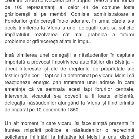
celor trei a fost convocarea pe 2 august 1860 a unui număr
de 105 reprezentanți ai celor 44 de comune foste
grănicerești și pe membrii Comisiei administratoare a
Fondurilor grănicerești într-o adunare, în urma căreia s-a
decis trimiterea la Viena a unei delegații care să solicite
împăratului rezolvarea cât mai grabnică a tuturor
problemelor grănicerești aflate în litigiu.
Însă trimiterea unei delegații a năsăudenilor în capitala
imperială a provocat împotrivirea autorităților din Bistrița –
direct interesate și ele de drepturile de proprietate ale
foștilor grăniceri – fapt ce l-a determinat pe vicarul Moisil să
reacționeze energic prin trimiterea unei adrese în care
amenința că va semnala acest fapt forurilor centrale.
Intervenția vicarului s-a dovedit a fi foarte eficientă,
delegația năsăudenilor ajungând la Viena și fiind primită
de împărat pe 10 decembrie 1860.
Un alt moment în care vicarul își face simțită prezența în
fruntea mișcării politice a năsăudenilor o reprezintă
solicitarea înființării la inițiativa lui Moisil a unui district