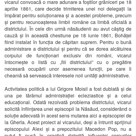
vicarul convoacă o mare adunare a foștilor grăniceri pe 18
aprilie 1861, care decide trimiterea unei noi delegații la
împărat pentru soluționarea și a acestei probleme, precum
și pentru recunoașterea limbii române ca limbă oficială a
districtului. În cele din urmă năsăudenii au avut câștig de
cauză și în această chestiune pe 18 iunie 1861, Bohățel
fiind instalat în funcția de căpitan suprem. Pentru o bună
administrare a districtului și pentru că se dorea alcătuirea
corpului de funcționari exclusiv din români, vicarul
întocmește o listă cu „fiii districtului” cu o pregătire
necesară ocupării unor asemenea funcții, pe care îi
cheamă să servească interesele noii unități administrative.
Activitatea politică a lui Grigore Moisil a fost dublată și de
una pe tărâmul administrației ecleziastice și a celui
educațional. Odată rezolvată problema districtului, vicarul
solicită înființarea unei episcopii la Năsăud, considerând o
soluție adecvată în acest sens mutarea aici a episcopiei de
la Gherla. Acest proiect al vicarului, deși a întrunit sprijinul
episcopului Alexi și a prepozitului Macedon Pop, nu a
putut fi pusă în practică datorită influenței cercurilor