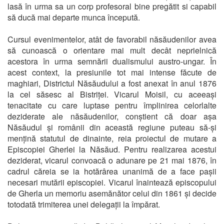
lasă în urma sa un corp profesoral bine pregătit si capabil
să ducă mai departe munca începută.
Cursul evenimentelor, atât de favorabil năsăudenilor avea
să cunoască o orientare mai mult decât neprielnică
acestora în urma semnării dualismului austro-ungar. În
acest context, la presiunile tot mai intense făcute de
maghiari, Districtul Năsăudului a fost anexat în anul 1876
la cel săsesc al Bistriței. Vicarul Moisil, cu aceeași
tenacitate cu care luptase pentru împlinirea celorlalte
deziderate ale năsăudenilor, conștient că doar așa
Năsăudul și românii din această regiune puteau să-și
mențină statutul de dinainte, reia proiectul de mutare a
Episcopiei Gherlei la Năsăud. Pentru realizarea acestui
deziderat, vicarul convoacă o adunare pe 21 mai 1876, în
cadrul căreia se ia hotărârea unanimă de a face pașii
necesari mutării episcopiei. Vicarul înaintează episcopului
de Gherla un memoriu asemănător celui din 1861 și decide
totodată trimiterea unei delegații la împărat.