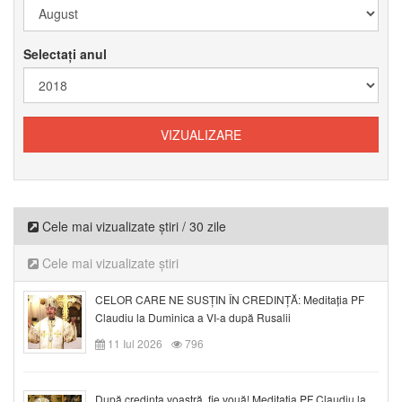
Selectați anul
Cele mai vizualizate știri / 30 zile
Cele mai vizualizate știri
CELOR CARE NE SUSȚIN ÎN CREDINȚĂ: Meditația PF
Claudiu la Duminica a VI-a după Rusalii
11 Iul 2026
796
După credinţa voastră, fie vouă! Meditația PF Claudiu la