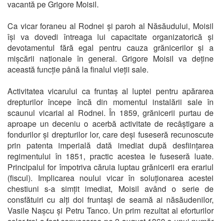
vacantă pe Grigore Moisil.
Ca vicar foraneu al Rodnei și paroh al Năsăudului, Moisil
își va dovedi întreaga lui capacitate organizatorică și
devotamentul fără egal pentru cauza grănicerilor și a
mișcării naționale în general. Grigore Moisil va deține
această funcție până la finalul vieții sale.
Activitatea vicarului ca fruntaș al luptei pentru apărarea
drepturilor începe încă din momentul instalării sale în
scaunul vicarial al Rodnei. În 1859, grănicerii purtau de
aproape un deceniu o acerbă activitate de recâștigare a
fondurilor și drepturilor lor, care deși fuseseră recunoscute
prin patenta imperială dată imediat după desființarea
regimentului în 1851, practic acestea le fuseseră luate.
Principalul for împotriva căruia luptau grănicerii era erariul
(fiscul). Implicarea noului vicar în soluționarea acestei
chestiuni s-a simțit imediat, Moisil având o serie de
consfătuiri cu alți doi fruntași de seamă ai năsăudenilor,
Vasile Nașcu și Petru Tanco. Un prim rezultat al eforturilor