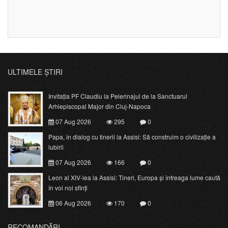
ULTIMELE ȘTIRI
Invitația PF Claudiu la Pelerinajul de la Sanctuarul
Arhiepiscopal Major din Cluj-Napoca
07 Aug 2026
295
0
Papa, în dialog cu tinerii la Assisi: Să construim o civilizație a
iubirii
07 Aug 2026
166
0
Leon al XIV-lea la Assisi: Tineri, Europa și întreaga lume caută
în voi noi sfinți
06 Aug 2026
170
0
RECOMANDĂRI