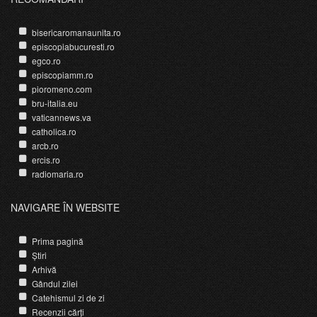
bisericaromanaunita.ro
episcopiabucuresti.ro
egco.ro
episcopiamm.ro
pioromeno.com
bru-italia.eu
vaticannews.va
catholica.ro
arcb.ro
ercis.ro
radiomaria.ro
NAVIGARE ÎN WEBSITE
Prima pagină
Știri
Arhivă
Gândul zilei
Catehismul zi de zi
Recenzii cărți