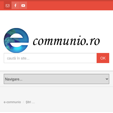
e-communio
Știri
Grigore Moisil, cleric și om de cultură, vicar al Năsăudulu