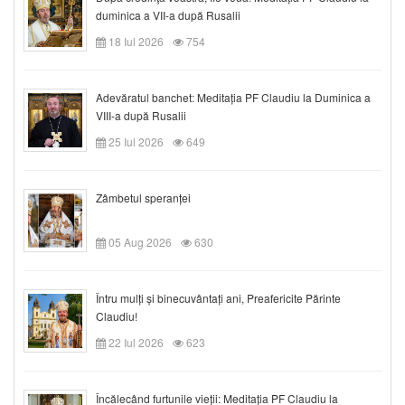
duminica a VII-a după Rusalii
18 Iul 2026
754
Adevăratul banchet: Meditația PF Claudiu la Duminica a
VIII-a după Rusalii
25 Iul 2026
649
Zâmbetul speranței
05 Aug 2026
630
Întru mulți și binecuvântați ani, Preafericite Părinte
Claudiu!
22 Iul 2026
623
Încălecând furtunile vieții: Meditația PF Claudiu la