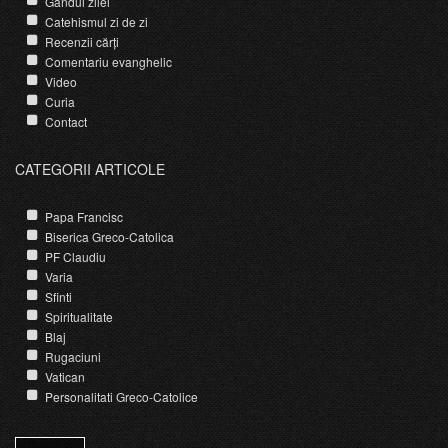
Gândul zilei
Catehismul zi de zi
Recenzii cărți
Comentariu evanghelic
Video
Curia
Contact
CATEGORII ARTICOLE
Papa Francisc
Biserica Greco-Catolica
PF Claudiu
Varia
Sfinti
Spiritualitate
Blaj
Rugaciuni
Vatican
Personalitati Greco-Catolice