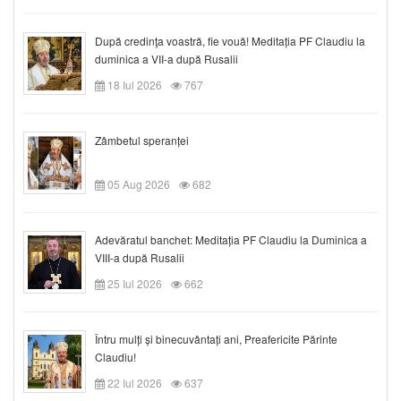
După credinţa voastră, fie vouă! Meditația PF Claudiu la
duminica a VII-a după Rusalii
18 Iul 2026
767
Zâmbetul speranței
05 Aug 2026
682
Adevăratul banchet: Meditația PF Claudiu la Duminica a
VIII-a după Rusalii
25 Iul 2026
662
Întru mulți și binecuvântați ani, Preafericite Părinte
Claudiu!
22 Iul 2026
637