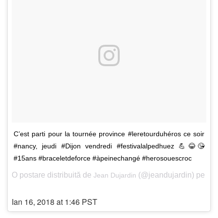
C’est parti pour la tournée province #leretourduhéros ce soir
#nancy, jeudi #Dijon vendredi #festivalalpedhuez 💪😂😘
#15ans #braceletdeforce #àpeinechangé #herosouescroc
O postare distribuită de
(@jeandujardin) pe
Jean Dujardin
Ian 16, 2018 at 1:46 PST