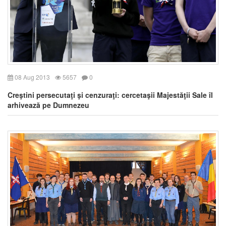
08 Aug 2013
5657
0
Creştini persecutaţi şi cenzuraţi: cercetaşii Majestăţii Sale îl
arhivează pe Dumnezeu