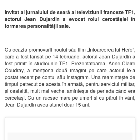
Invitat al jurnalului de seară al televiziunii franceze TF1,
actorul Jean Dujardin a evocat rolul cercetășiei în
formarea personalității sale.
Cu ocazia promovarii noului său film „Întoarcerea lui Hero“,
care a fost lansat pe 14 februarie, actorul Jean Dujardin a
fost primit în studiourile TF1. Prezentatoarea, Anne-Claire
Coudray, a menționa două imagini pe care actorul le-a
postat recent pe contul său Instagram. Una reamintește de
timpul petrecut de acesta în armată, pentru serviciul militar,
și cealaltă, mult mai veche, amintește de periada când era
cercetași. Cu un rucsac mare pe umeri și cu părul în vânt,
Jean Dujardin avea atunci doar 15 ani.