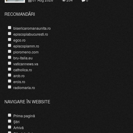
RECOMANDĂRI
bisericaromanaunita.ro
episcopiabucuresti.ro
egco.ro
episcopiamm.ro
pioromeno.com
bru-italia.eu
vaticannews.va
catholica.ro
arcb.ro
ercis.ro
radiomaria.ro
NAVIGARE ÎN WEBSITE
Prima pagină
Știri
Arhivă