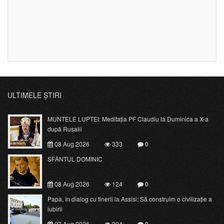
ULTIMELE ȘTIRI
MUNTELE LUPTEI: Meditația PF Claudiu la Duminica a X-a
după Rusalii
08 Aug 2026
333
0
SFÂNTUL DOMINIC
08 Aug 2026
124
0
Papa, în dialog cu tinerii la Assisi: Să construim o civilizație a
iubirii
07 Aug 2026
204
0