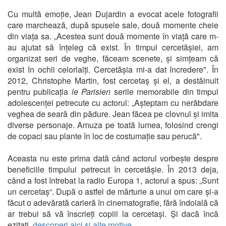
Cu multă emoție, Jean Dujardin a evocat acele fotografii
care marchează, după spusele sale, două momente cheie
din viața sa. „Acestea sunt două momente în viață care m-
au ajutat să înțeleg că exist. În timpul cercetășiei, am
organizat seri de veghe, făceam scenete, și simțeam că
exist în ochii celorlalți. Cercetășia mi-a dat încredere". În
2012, Christophe Martin, fost cercetaș și el, a destăinuit
pentru publicația
le Parisien
serile memorabile din timpul
adolescenței petrecute cu actorul: „Așteptam cu nerăbdare
veghea de seară din pădure. Jean făcea pe clovnul și imita
diverse personaje. Amuza pe toată lumea, folosind crengi
de copaci sau plante în loc de costumație sau perucă".
Aceasta nu este prima dată când actorul vorbește despre
beneficiile timpului petrecut în cercetășie. În 2013 deja,
când a fost întrebat la radio Europa 1, actorul a spus: „Sunt
un cercetaș“. După o astfel de mărturie a unui om care și-a
făcut o adevărată carieră în cinematografie, fără îndoială că
ar trebui să vă înscrieți copiii la cercetași. Și dacă încă
ezitați,
descoperi aici și alte motive
.