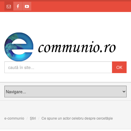
e-communio
Știri
Ce spune un actor celebru despre cercetășie