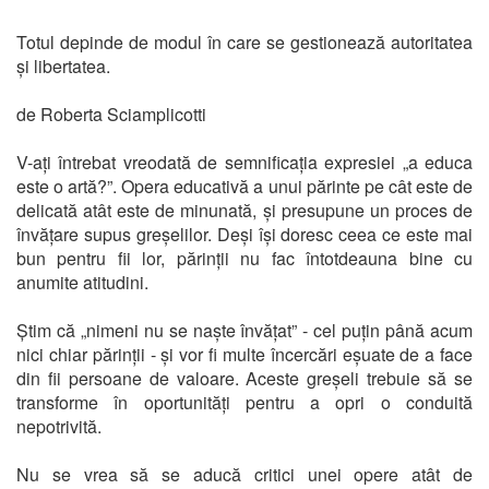
Totul depinde de modul în care se gestionează autoritatea
și libertatea.
de Roberta Sciamplicotti
V-ați întrebat vreodată de semnificația expresiei „a educa
este o artă?”. Opera educativă a unui părinte pe cât este de
delicată atât este de minunată, și presupune un proces de
învățare supus greșelilor. Deși își doresc ceea ce este mai
bun pentru fii lor, părinții nu fac întotdeauna bine cu
anumite atitudini.
Știm că „nimeni nu se naște învățat” - cel puțin până acum
nici chiar părinții - și vor fi multe încercări eșuate de a face
din fii persoane de valoare. Aceste greșeli trebuie să se
transforme în oportunități pentru a opri o conduită
nepotrivită.
Nu se vrea să se aducă critici unei opere atât de