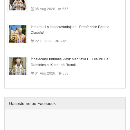
05 Aug 2026
655
Întru mulți și binecuvântați ani, Preafericite Părinte
Claudiu!
22 Iul 2026
632
Încălecând furtunile vieții: Meditația PF Claudiu la
Duminica a IX-a după Rusalii
01 Aug 2026
558
Gaseste-ne pe Facebook