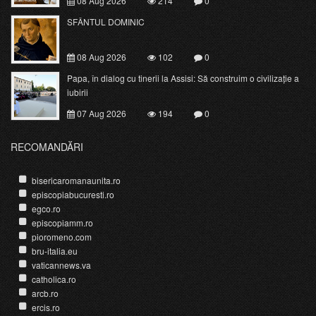
08 Aug 2026
214
0
SFÂNTUL DOMINIC
08 Aug 2026
102
0
Papa, în dialog cu tinerii la Assisi: Să construim o civilizație a
iubirii
07 Aug 2026
194
0
RECOMANDĂRI
bisericaromanaunita.ro
episcopiabucuresti.ro
egco.ro
episcopiamm.ro
pioromeno.com
bru-italia.eu
vaticannews.va
catholica.ro
arcb.ro
ercis.ro