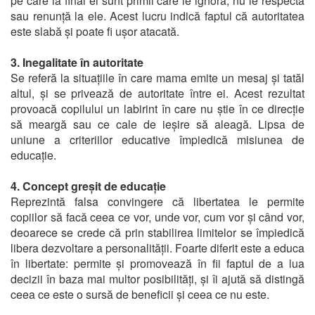
pe care la final ei sunt primii care le ignoră, nu le respectă
sau renunță la ele. Acest lucru indică faptul că autoritatea
este slabă și poate fi ușor atacată.
3. Inegalitate în autoritate
Se referă la situațiile în care mama emite un mesaj și tatăl
altul, și se privează de autoritate între ei. Acest rezultat
provoacă copilului un labirint în care nu știe în ce direcție
să meargă sau ce cale de ieșire să aleagă. Lipsa de
uniune a criteriilor educative împiedică misiunea de
educație.
4. Concept greșit de educație
Reprezintă falsa convingere că libertatea le permite
copiilor să facă ceea ce vor, unde vor, cum vor și când vor,
deoarece se crede că prin stabilirea limitelor se împiedică
libera dezvoltare a personalității. Foarte diferit este a educa
în libertate: permite și promovează în fii faptul de a lua
decizii în baza mai multor posibilități, și îi ajută să distingă
ceea ce este o sursă de beneficii și ceea ce nu este.