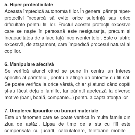
5. Hiper protectivitate
Aceasta împiedică autonomia fiilor. În general părinții hiper-
protectivi încearcă să evite orice suferință sau orice
dificultate pentru fiii lor. Fructul acestei protecții excesive
care se naște în persoană este nesiguranța, precum și
incapacitatea de a face față inconvenientelor. Este o iubire
excesivă, de atașament, care împiedică procesul natural al
copiilor.
6. Manipulare afectivă
Se verifică atunci când se pune în centru un interes
specific al părintelui, pentru a atinge un obiectiv cu fiii săi.
Se poate verifica la orice vârstă, chiar și atunci când copiii
și-au făcut deja o familie, iar părinții apelează la diverse
motive (bani, boală, companie...) pentru a capta atenția lor.
7. Umplerea lipsurilor cu bunuri materiale
Este un fenomen care se poate verifica în multe familii din
ziua de astăzi. Lipsa de timp de a sta cu fiii este
compensată cu jucării, calculatoare, telefoane mobile...,