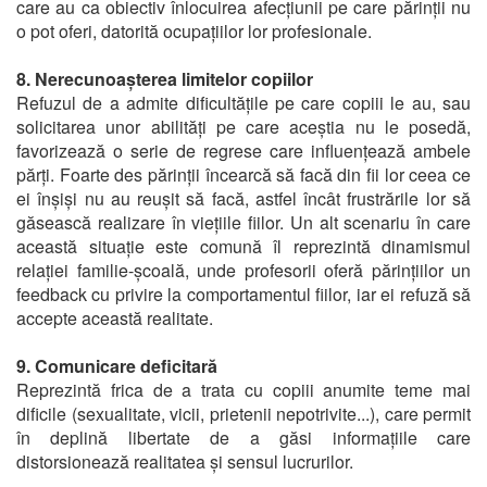
care au ca obiectiv înlocuirea afecțiunii pe care părinții nu
o pot oferi, datorită ocupațiilor lor profesionale.
8. Nerecunoașterea limitelor copiilor
Refuzul de a admite dificultățile pe care copiii le au, sau
solicitarea unor abilități pe care aceștia nu le posedă,
favorizează o serie de regrese care influențează ambele
părți. Foarte des părinții încearcă să facă din fii lor ceea ce
ei înșiși nu au reușit să facă, astfel încât frustrările lor să
găsească realizare în viețiile fiilor. Un alt scenariu în care
această situație este comună îl reprezintă dinamismul
relației familie-școală, unde profesorii oferă părințiilor un
feedback cu privire la comportamentul fiilor, iar ei refuză să
accepte această realitate.
9. Comunicare deficitară
Reprezintă frica de a trata cu copiii anumite teme mai
dificile (sexualitate, vicii, prietenii nepotrivite...), care permit
în deplină libertate de a găsi informațiile care
distorsionează realitatea și sensul lucrurilor.