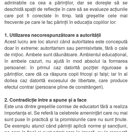
admirabile ca cea a părinților, dar se dorește să se
deschidă spații de reflecție în care să se evalueze acțiunile
care pot fi corectate în timp. Iată greșelile cele mai
frecvente pe care le fac părinții în educația copiilor lor:
1. Utilizarea necorespunzătoare a autorității
Acest lucru are loc atunci când autoritatea este concepută
doar în extreme: autoritarism sau permisivitate, fără o cale
de mijloc. Ambele sunt dăunătoare. Ambientul educațional,
în ambele cazuri, nu ajută în mod absolut la formarea
persoanei: în primul caz datorită poziției riguroase a
părinților, care dă ca răspuns copii fricoși și falși; iar în al
doilea caz datorită excesului de libertate, care produce
efectul contrar (persoane pline de constrângeri).
2. Contradicție între a spune și a face
Este una dintre greșelile comise de educatori fără a realiza
importanța ei. Se referă la celebrele amenințări care nu mai
sunt puse în practică și la promisiunile care nu sunt ținute.
De exemplu atunci când părinții aplică norme și sancțiuni,