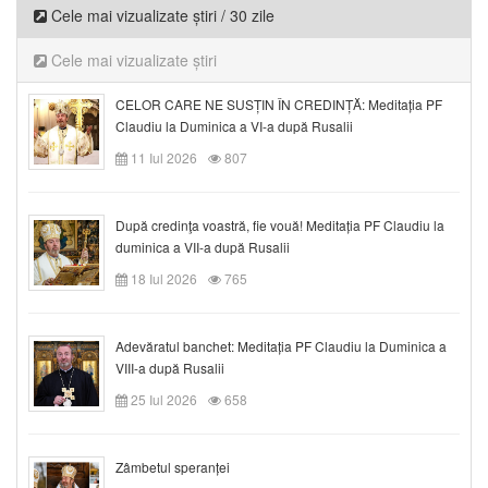
Cele mai vizualizate știri / 30 zile
Cele mai vizualizate știri
CELOR CARE NE SUSȚIN ÎN CREDINȚĂ: Meditația PF
Claudiu la Duminica a VI-a după Rusalii
11 Iul 2026
807
După credinţa voastră, fie vouă! Meditația PF Claudiu la
duminica a VII-a după Rusalii
18 Iul 2026
765
Adevăratul banchet: Meditația PF Claudiu la Duminica a
VIII-a după Rusalii
25 Iul 2026
658
Zâmbetul speranței