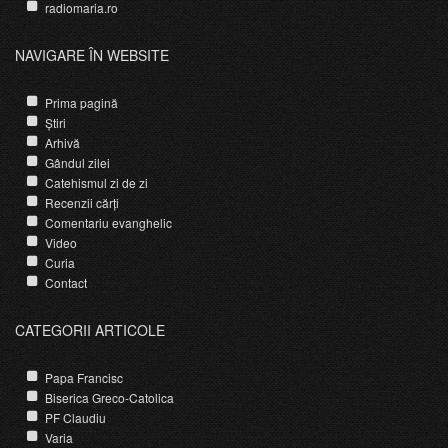
radiomaria.ro
NAVIGARE ÎN WEBSITE
Prima pagină
Știri
Arhivă
Gândul zilei
Catehismul zi de zi
Recenzii cărți
Comentariu evanghelic
Video
Curia
Contact
CATEGORII ARTICOLE
Papa Francisc
Biserica Greco-Catolica
PF Claudiu
Varia