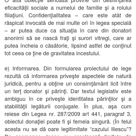
eficacităţii sociale a numelui de familie şi a rolului
filiaţiuni. Confidenţialitatea – care este atât de
răspicat invocată de mai multe ori în legea specială
– ar putea duce ca situaţia în care din donatori
anonimi să se nască fraţi şi surori vitregi, care ar
putea încheia o căsătorie, lipsind astfel de conţinut
tot ceea ce ţine de gravitatea incestului.
e) Informarea. Din formularea proiectului de lege
rezultă că informarea priveşte aspectele de natură
juridică, pentru a obţine un consimţământ licit între
un terţ donator şi părinţi. Dar textul legislativ este
ambiguu în ce priveşte identitatea părinţilor şi a
stabilităţii legăturii conjugale. În plus, aşa cum
reiese din Legea nr. 287/2009 art 441, paragraf 3,
obiectul donaţiei poate fi şi femeia singură. (În felul
acesta nu se dă oare legitimitate “cazului Iliescu”?