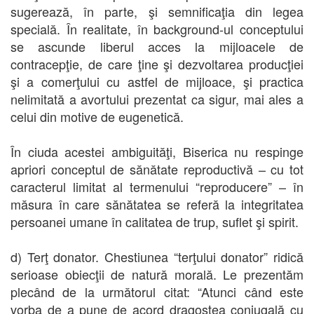
sugerează, în parte, şi semnificaţia din legea
specială. În realitate, în background-ul conceptului
se ascunde liberul acces la mijloacele de
contracepţie, de care ţine şi dezvoltarea producţiei
şi a comerţului cu astfel de mijloace, şi practica
nelimitată a avortului prezentat ca sigur, mai ales a
celui din motive de eugenetică.
În ciuda acestei ambiguităţi, Biserica nu respinge
apriori conceptul de sănătate reproductivă – cu tot
caracterul limitat al termenului “reproducere” – în
măsura în care sănătatea se referă la integritatea
persoanei umane în calitatea de trup, suflet şi spirit.
d) Terţ donator. Chestiunea “terţului donator” ridică
serioase obiecţii de natură morală. Le prezentăm
plecând de la următorul citat: “Atunci când este
vorba de a pune de acord dragostea conjugală cu