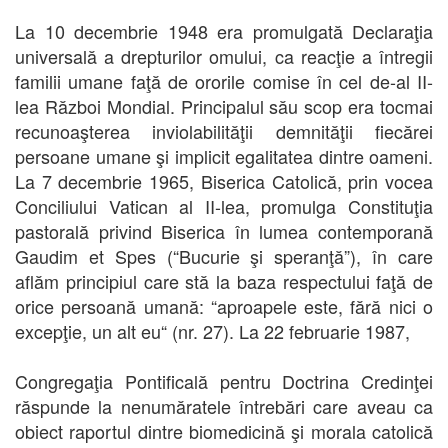
La 10 decembrie 1948 era promulgată Declaraţia
universală a drepturilor omului, ca reacţie a întregii
familii umane faţă de ororile comise în cel de-al II-
lea Război Mondial. Principalul său scop era tocmai
recunoaşterea inviolabilităţii demnităţii fiecărei
persoane umane şi implicit egalitatea dintre oameni.
La 7 decembrie 1965, Biserica Catolică, prin vocea
Conciliului Vatican al II-lea, promulga Constituţia
pastorală privind Biserica în lumea contemporană
Gaudim et Spes (“Bucurie şi speranţă”), în care
aflăm principiul care stă la baza respectului faţă de
orice persoană umană: “aproapele este, fără nici o
excepţie, un alt eu“ (nr. 27). La 22 februarie 1987,
Congregaţia Pontificală pentru Doctrina Credinţei
răspunde la nenumăratele întrebări care aveau ca
obiect raportul dintre biomedicină şi morala catolică