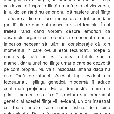
va dezvolta înspre o fiinţă umană, şi nici viceversa;
în al doilea rând nu embrionul dă naştere unei fiinţe
– oricare ar fie ea – ci el însuşi este rodul fecundării
(unirii) dintre gametul masculin şi cel feminin. În al
treilea rând când vorbim despre embrion ca
ansamblu organic cu referire la embrionul uman e
imperios necesar să luăm în consideraţie că „din
momentul în care ovulul este fecundat, începe o
nouă viaţă care nu este aceea a tatălui sau a
mamei, dar a unei noi fiinţe umane care se dezvoltă
pe cont propriu. Nu va fi niciodată umană dacă nu
este încă de atunci. Acestui fapt evident din
totdeauna… ştiinţa genetică modernă îi aduce
confirmări preţioase. Ea a demonstrat cum din
primul moment este fixată structura sau programul
genetic al acestei fiinţe vii: evident, un om înzestrat
cu toate notele sale caracteristice deja bine
determinate. De la fecundare a început aventura