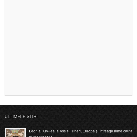
ULTIMELE ȘTIRI
Leon al XIV-lea la Assisi: Tineri, Europa și întreaga lume caută
în voi noi sfinți