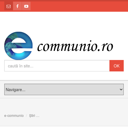
e-communio
Știri
Biserica Catolică din România dezaprobă Propunerea le