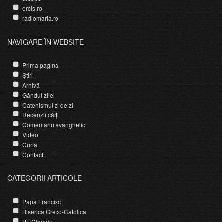
ercis.ro
radiomaria.ro
NAVIGARE ÎN WEBSITE
Prima pagină
Știri
Arhivă
Gândul zilei
Catehismul zi de zi
Recenzii cărți
Comentariu evanghelic
Video
Curia
Contact
CATEGORII ARTICOLE
Papa Francisc
Biserica Greco-Catolica
PF Claudiu