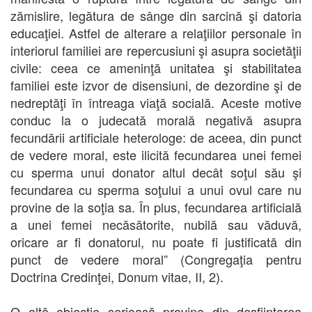
zămislire, legătura de sânge din sarcină şi datoria
educaţiei. Astfel de alterare a relaţiilor personale în
interiorul familiei are repercusiuni şi asupra societăţii
civile: ceea ce ameninţă unitatea şi stabilitatea
familiei este izvor de disensiuni, de dezordine şi de
nedreptăţi în întreaga viaţă socială. Aceste motive
conduc la o judecată morală negativă asupra
fecundării artificiale heterologe: de aceea, din punct
de vedere moral, este ilicită fecundarea unei femei
cu sperma unui donator altul decât soţul său şi
fecundarea cu sperma soţului a unui ovul care nu
provine de la soţia sa. În plus, fecundarea artificială
a unei femei necăsătorite, nubilă sau văduvă,
oricare ar fi donatorul, nu poate fi justificată din
punct de vedere moral” (Congregaţia pentru
Doctrina Credinţei, Donum vitae, II, 2).
O altă obiecţie serioasă provine din desfiinţarea