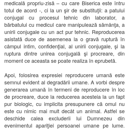
medicală propriu-zisă – cu care Biserica este întru
totul de acord -, ci la un şir de substituţii: a patului
conjugal cu procesul tehnic din laborator, a
bărbatului cu medicul care manipulează sămânţa, a
unirii conjugale cu un act pur tehnic. Reproducerea
asistată duce de asemenea la o gravă ruptură în
câmpul intim, confidenţial, al unirii conjugale, şi la
ruptura dintre unirea conjugală şi procreare, din
moment ce aceasta se poate realiza în eprubetă.
Apoi, folosirea expresiei reproducere umană este
semnul evident al degradării umane. A vorbi despre
generarea umană în termeni de reproducere în loc
de procreare, duce la reducerea acesteia la un fapt
pur biologic, cu implicita presupunere că omul nu
este cu nimic mai mult decât un animal. Astfel se
deschide calea excluderii lui Dumnezeu din
evenimentul apariţiei persoanei umane pe lume.