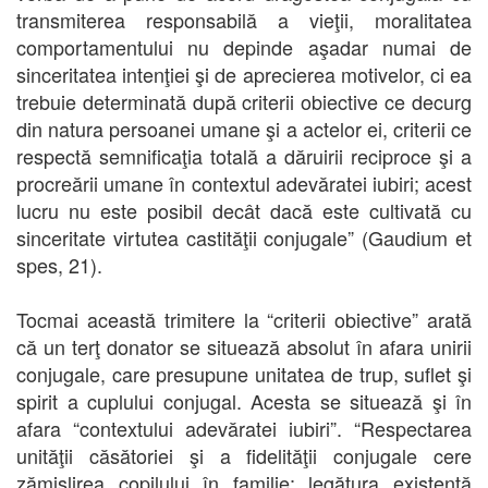
transmiterea responsabilă a vieţii, moralitatea
comportamentului nu depinde aşadar numai de
sinceritatea intenţiei şi de aprecierea motivelor, ci ea
trebuie determinată după criterii obiective ce decurg
din natura persoanei umane şi a actelor ei, criterii ce
respectă semnificaţia totală a dăruirii reciproce şi a
procreării umane în contextul adevăratei iubiri; acest
lucru nu este posibil decât dacă este cultivată cu
sinceritate virtutea castităţii conjugale” (Gaudium et
spes, 21).
Tocmai această trimitere la “criterii obiective” arată
că un terţ donator se situează absolut în afara unirii
conjugale, care presupune unitatea de trup, suflet şi
spirit a cuplului conjugal. Acesta se situează şi în
afara “contextului adevăratei iubiri”. “Respectarea
unităţii căsătoriei şi a fidelităţii conjugale cere
zămislirea copilului în familie; legătura existentă