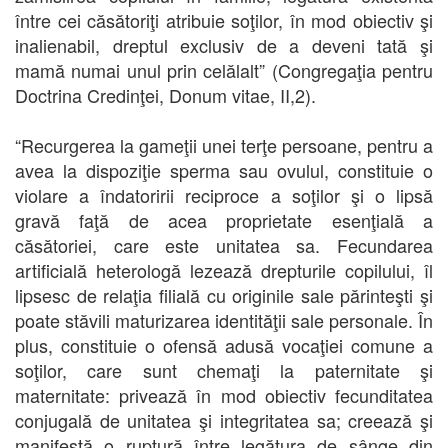
între cei căsătoriţi atribuie soţilor, în mod obiectiv şi
inalienabil, dreptul exclusiv de a deveni tată şi
mamă numai unul prin celălalt” (Congregaţia pentru
Doctrina Credinţei, Donum vitae, II,2).
“Recurgerea la gameţii unei terţe persoane, pentru a
avea la dispoziţie sperma sau ovulul, constituie o
violare a îndatoririi reciproce a soţilor şi o lipsă
gravă faţă de acea proprietate esenţială a
căsătoriei, care este unitatea sa. Fecundarea
artificială heterologă lezează drepturile copilului, îl
lipsesc de relaţia filială cu originile sale părinteşti şi
poate stăvili maturizarea identităţii sale personale. În
plus, constituie o ofensă adusă vocaţiei comune a
soţilor, care sunt chemaţi la paternitate şi
maternitate: privează în mod obiectiv fecunditatea
conjugală de unitatea şi integritatea sa; creează şi
manifestă o ruptură între legătura de sânge din