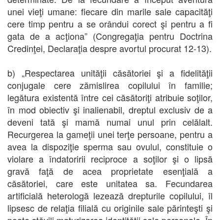
unei vieţi umane: fiecare din marile sale capacităţi
cere timp pentru a se orândui corect şi pentru a fi
gata de a acţiona” (Congregaţia pentru Doctrina
Credinţei, Declaraţia despre avortul procurat 12-13).
b) „Respectarea unităţii căsătoriei şi a fidelităţii
conjugale cere zămislirea copilului în familie;
legătura existentă între cei căsătoriţi atribuie soţilor,
în mod obiectiv şi inalienabil, dreptul exclusiv de a
deveni tată şi mamă numai unul prin celălalt.
Recurgerea la gameţii unei terţe persoane, pentru a
avea la dispoziţie sperma sau ovulul, constituie o
violare a îndatoririi reciproce a soţilor şi o lipsă
gravă faţă de acea proprietate esenţială a
căsătoriei, care este unitatea sa. Fecundarea
artificială heterologă lezează drepturile copilului, îl
lipsesc de relaţia filială cu originile sale părinteşti şi
poate stăvili maturizarea identităţii sale personale. În