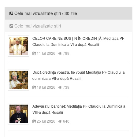
Cele mai vizualizate știri / 30 zile
Cele mai vizualizate știri
CELOR CARE NE SUSȚIN ÎN CREDINȚĂ: Meditația PF
Claudiu la Duminica a VI-a după Rusalii
11 Iul 2026
789
După credinţa voastră, fie vouă! Meditația PF Claudiu la
duminica a VII-a după Rusalii
18 Iul 2026
739
Adevăratul banchet: Meditația PF Claudiu la Duminica a
VIII-a după Rusalii
25 Iul 2026
640