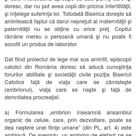
doresc, dar nu pot avea copii din pricina infertilităţii,
şi înţelege suferinţa lor. Totodată Biserica doreşte să
amintească faptul că darul nepreţuit al maternităţii şi
paternităţii nu se obţine cu orice preţ. Copilul
rămâne mereu o persoană umană şi nu poate fi
socotit un produs de laborator.
Dat fiind proiectul de lege mai sus amintit, episcopii
catolici din România doresc să aducă cunoştinţa
forurilor abilitate şi societăţii civile poziţia Bisericii
Catolice faţă de viaţa care se zămisleşte
(embrionul), viaţa care se naşte şi faţă de
demnitatea procreaţiei.
a) Formularea „embrion înseamnă ansamblul
organic de celule, care, prin dezvoltare, poate sa
dea naștere unei fiinţe umane” (din PL, art. 4) este
ambiguă. De exemplu, un embrion de elefant ne se