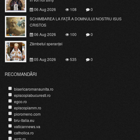
06 Aug 2026
108
0
SCHIMBAREA LA FAŢĂ A DOMNULUI NOSTRU ISUS
CRISTOS
06 Aug 2026
100
0
Zâmbetul speranței
05 Aug 2026
535
0
RECOMANDĂRI
bisericaromanaunita.ro
episcopiabucuresti.ro
egco.ro
episcopiamm.ro
pioromeno.com
bru-italia.eu
vaticannews.va
catholica.ro
arcb.ro