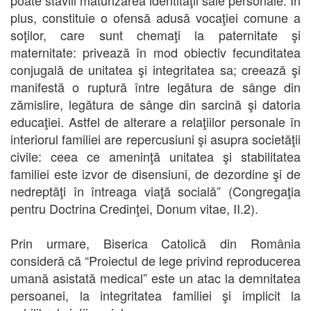
plus, constituie o ofensă adusă vocaţiei comune a
soţilor, care sunt chemaţi la paternitate şi
maternitate: privează în mod obiectiv fecunditatea
conjugală de unitatea şi integritatea sa; creează şi
manifestă o ruptură între legătura de sânge din
zămislire, legătura de sânge din sarcină şi datoria
educaţiei. Astfel de alterare a relaţiilor personale în
interiorul familiei are repercusiuni şi asupra societăţii
civile: ceea ce ameninţă unitatea şi stabilitatea
familiei este izvor de disensiuni, de dezordine şi de
nedreptăţi în întreaga viaţă socială” (Congregaţia
pentru Doctrina Credinţei, Donum vitae, II.2).
Prin urmare, Biserica Catolică din România
consideră că “Proiectul de lege privind reproducerea
umană asistată medical” este un atac la demnitatea
persoanei, la integritatea familiei şi implicit la