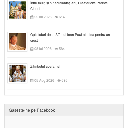
Întru mulți și binecuvântați ani, Preafericite Părinte
Claudiu!
22 Iul 2026
614
Opt sfaturi de la Sfântul Ioan Paul al II-lea pentru un
creștin
08 Iul 2026
584
Zâmbetul speranței
05 Aug 2026
535
Gaseste-ne pe Facebook