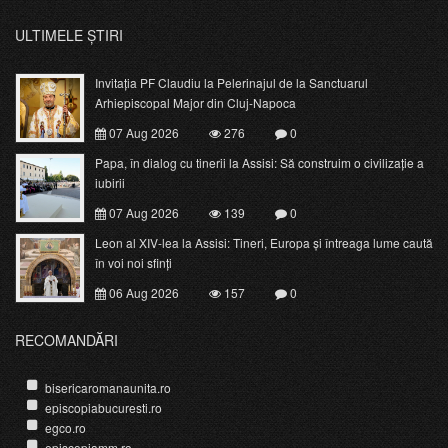
ULTIMELE ȘTIRI
Invitația PF Claudiu la Pelerinajul de la Sanctuarul
Arhiepiscopal Major din Cluj-Napoca
07 Aug 2026
276
0
Papa, în dialog cu tinerii la Assisi: Să construim o civilizație a
iubirii
07 Aug 2026
139
0
Leon al XIV-lea la Assisi: Tineri, Europa și întreaga lume caută
în voi noi sfinți
06 Aug 2026
157
0
RECOMANDĂRI
bisericaromanaunita.ro
episcopiabucuresti.ro
egco.ro
episcopiamm.ro