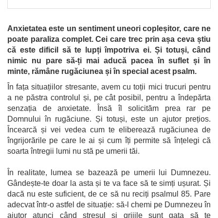
Anxietatea este un sentiment uneori copleșitor, care ne
poate paraliza complet. Cei care trec prin așa ceva știu
că este dificil să te lupți împotriva ei. Și totuși, când
nimic nu pare să-ți mai aducă pacea în suflet și în
minte, rămâne rugăciunea și în special acest psalm
.
În fața situațiilor stresante, avem cu toții mici trucuri pentru
a ne păstra controlul și, pe cât posibil, pentru a îndepărta
senzația de anxietate. Însă îl solicităm prea rar pe
Domnului în rugăciune. Și totuși, este un ajutor prețios.
Încearcă și vei vedea cum te eliberează rugăciunea de
îngrijorările pe care le ai și cum îți permite să înțelegi că
soarta întregii lumi nu stă pe umerii tăi.
În realitate, lumea se bazează pe umerii lui Dumnezeu.
Gândește-te doar la asta și te va face să te simți ușurat. Și
dacă nu este suficient, de ce să nu reciți psalmul 85. Pare
adecvat într-o astfel de situație: să-l chemi pe Dumnezeu în
ajutor atunci când stresul și grijile sunt gata să te