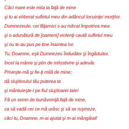
Căci mare este mila ta faţă de mine
şi tu ai eliberat sufletul meu din adâncul locuinţei morţilor.
Dumnezeule, cei făţarnici s-au ridicat împotriva mea
şi o adunătură de [oameni] violenţi caută sufletul meu
şi nu te-au pus pe tine înaintea lor.
Tu, Doamne, eşti Dumnezeu îndurător şi îngăduitor,
încet la mânie şi plin de milostivire şi adevăr.
Priveşte-mă şi fie-ţi milă de mine;
dă slujitorului tău puterea ta
şi mântuieşte-l pe fiul slujitoarei tale!
Fă un semn de bunăvoinţă faţă de mine,
ca să vadă cei ce mă urăsc şi să se ruşineze,
căci tu, Doamne, m-ai ajutat şi m-ai mângâiat!