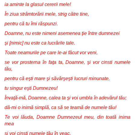
ia aminte la glasul cererii mele!
În ziua strâmtorării mele, strig către tine,
pentru că tu îmi răspunzi.
Doamne, nu este nimeni asemenea ţie între dumnezei
şi [nimic] nu este ca lucrările tale.
Toate neamurile pe care le-ai făcut vor veni,
se vor prosterna în faţa ta, Doamne, şi vor cinsti numele
tău,
pentru că eşti mare şi săvârşeşti lucruri minunate,
tu singur eşti Dumnezeu!
Învaţă-mă, Doamne, calea ta şi voi umbla în adevărul tău;
dă-mi o inimă simplă, ca să se teamă de numele tău!
Te voi lăuda, Doamne Dumnezeul meu, din toată inima
mea
şi voi cinsti numele tău în veac.