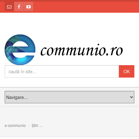
e-communio
Știri
În momentele de anxietate spune acest psalm pentru a 