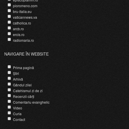
pioromeno.com
bru-italia.eu
vaticannews.va
catholica.ro
arcb.ro
ercis.ro
radiomaria.ro
NAVIGARE ÎN WEBSITE
Prima pagină
Știri
Arhivă
Gândul zilei
Catehismul zi de zi
Recenzii cărți
Comentariu evanghelic
Video
Curia
Contact