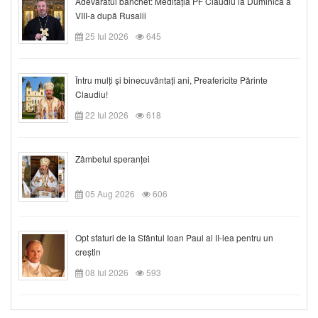
Adevăratul banchet: Meditația PF Claudiu la Duminica a
VIII-a după Rusalii
25 Iul 2026
645
Întru mulți și binecuvântați ani, Preafericite Părinte
Claudiu!
22 Iul 2026
618
Zâmbetul speranței
05 Aug 2026
606
Opt sfaturi de la Sfântul Ioan Paul al II-lea pentru un
creștin
08 Iul 2026
593