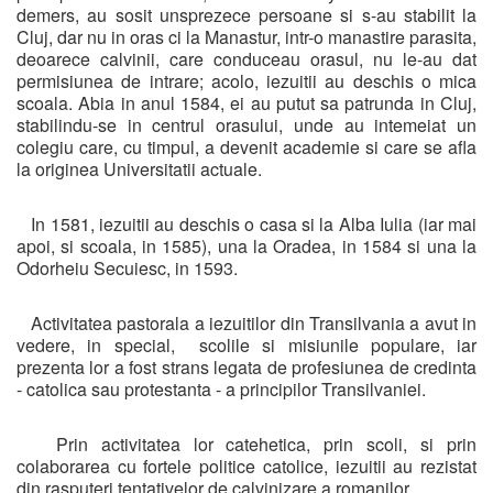
demers, au sosit unsprezece persoane si s-au stabilit la
Cluj, dar nu in oras ci la Manastur, intr-o manastire parasita,
deoarece calvinii, care conduceau orasul, nu le-au dat
permisiunea de intrare; acolo, iezuitii au deschis o mica
scoala. Abia in anul 1584, ei au putut sa patrunda in Cluj,
stabilindu-se in centrul orasului, unde au intemeiat un
colegiu care, cu timpul, a devenit academie si care se afla
la originea Universitatii actuale.
In 1581, iezuitii au deschis o casa si la Alba Iulia (iar mai
apoi, si scoala, in 1585), una la Oradea, in 1584 si una la
Odorheiu Secuiesc, in 1593.
Activitatea pastorala a iezuitilor din Transilvania a avut in
vedere, in special, scolile si misiunile populare, iar
prezenta lor a fost strans legata de profesiunea de credinta
- catolica sau protestanta - a principilor Transilvaniei.
Prin activitatea lor catehetica, prin scoli, si prin
colaborarea cu fortele politice catolice, iezuitii au rezistat
din rasputeri tentativelor de calvinizare a romanilor.