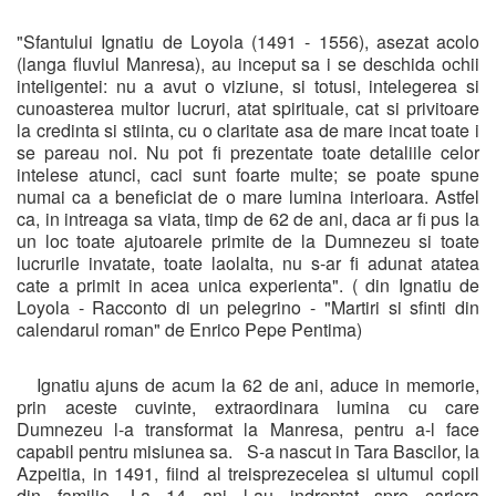
"Sfantului Ignatiu de Loyola (1491 - 1556), asezat acolo
(langa fluviul Manresa), au inceput sa i se deschida ochii
inteligentei: nu a avut o viziune, si totusi, intelegerea si
cunoasterea multor lucruri, atat spirituale, cat si privitoare
la credinta si stiinta, cu o claritate asa de mare incat toate i
se pareau noi. Nu pot fi prezentate toate detaliile celor
intelese atunci, caci sunt foarte multe; se poate spune
numai ca a beneficiat de o mare lumina interioara. Astfel
ca, in intreaga sa viata, timp de 62 de ani, daca ar fi pus la
un loc toate ajutoarele primite de la Dumnezeu si toate
lucrurile invatate, toate laolalta, nu s-ar fi adunat atatea
cate a primit in acea unica experienta". ( din Ignatiu de
Loyola - Racconto di un pelegrino - "Martiri si sfinti din
calendarul roman" de Enrico Pepe Pentima)
Ignatiu ajuns de acum la 62 de ani, aduce in memorie,
prin aceste cuvinte, extraordinara lumina cu care
Dumnezeu l-a transformat la Manresa, pentru a-l face
capabil pentru misiunea sa. S-a nascut in Tara Bascilor, la
Azpeitia, in 1491, fiind al treisprezecelea si ultumul copil
din familie. La 14 ani l-au indreptat spre cariera