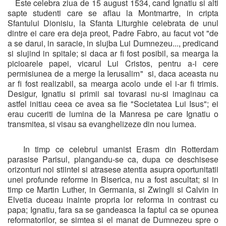
Este celebra ziua de 15 august 1534, cand Ignatiu si alti
sapte studenti care se aflau la Montmartre, in cripta
Sfantului Dionisiu, la Sfanta Liturghie celebrata de unul
dintre ei care era deja preot, Padre Fabro, au facut vot "de
a se darui, in saracie, in slujba Lui Dumnezeu..., predicand
si slujind in spitale; si daca ar fi fost posibil, sa mearga la
picioarele papei, vicarul Lui Cristos, pentru a-i cere
permisiunea de a merge la Ierusalim" si, daca aceasta nu
ar fi fost realizabil, sa mearga acolo unde el i-ar fi trimis.
Desigur, Ignatiu si primii sai tovarasi nu-si imaginau ca
astfel initiau ceea ce avea sa fie "Societatea Lui Isus"; ei
erau cuceriti de lumina de la Manresa pe care Ignatiu o
transmitea, si visau sa evanghelizeze din nou lumea.
In timp ce celebrul umanist Erasm din Rotterdam
parasise Parisul, plangandu-se ca, dupa ce deschisese
orizonturi noi stiintei si atrasese atentia asupra oportunitatii
unei profunde reforme in Biserica, nu a fost ascultat; si in
timp ce Martin Luther, in Germania, si Zwingli si Calvin in
Elvetia duceau inainte propria lor reforma in contrast cu
papa; Ignatiu, fara sa se gandeasca la faptul ca se opunea
reformatorilor, se simtea si el manat de Dumnezeu spre o