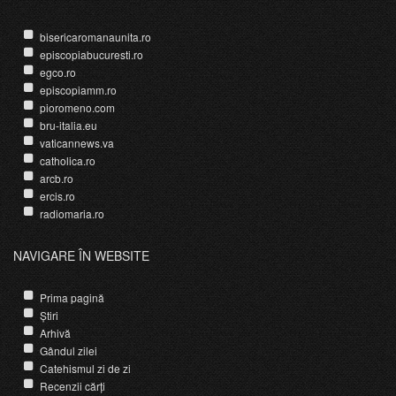
bisericaromanaunita.ro
episcopiabucuresti.ro
egco.ro
episcopiamm.ro
pioromeno.com
bru-italia.eu
vaticannews.va
catholica.ro
arcb.ro
ercis.ro
radiomaria.ro
NAVIGARE ÎN WEBSITE
Prima pagină
Știri
Arhivă
Gândul zilei
Catehismul zi de zi
Recenzii cărți