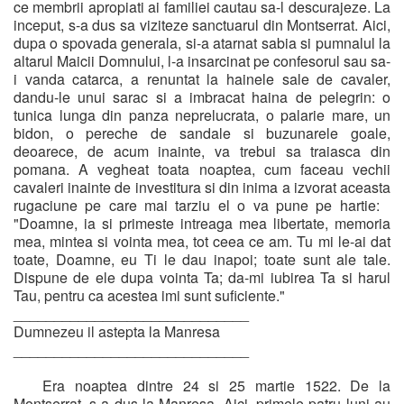
ce membrii apropiati ai familiei cautau sa-l descurajeze. La
inceput, s-a dus sa viziteze sanctuarul din Montserrat. Aici,
dupa o spovada generala, si-a atarnat sabia si pumnalul la
altarul Maicii Domnului, l-a insarcinat pe confesorul sau sa-
i vanda catarca, a renuntat la hainele sale de cavaler,
dandu-le unui sarac si a imbracat haina de pelegrin: o
tunica lunga din panza neprelucrata, o palarie mare, un
bidon, o pereche de sandale si buzunarele goale,
deoarece, de acum inainte, va trebui sa traiasca din
pomana. A vegheat toata noaptea, cum faceau vechii
cavaleri inainte de investitura si din inima a izvorat aceasta
rugaciune pe care mai tarziu el o va pune pe hartie:
"Doamne, ia si primeste intreaga mea libertate, memoria
mea, mintea si vointa mea, tot ceea ce am. Tu mi le-ai dat
toate, Doamne, eu Ti le dau inapoi; toate sunt ale tale.
Dispune de ele dupa vointa Ta; da-mi iubirea Ta si harul
Tau, pentru ca acestea imi sunt suficiente."
_____________________________
Dumnezeu il astepta la Manresa
_____________________________
Era noaptea dintre 24 si 25 martie 1522. De la
Montserrat, s-a dus la Manresa. Aici, primele patru luni au