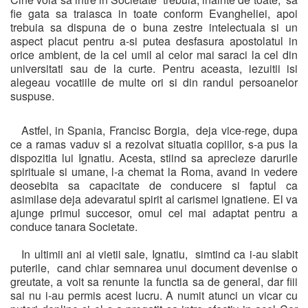
fie gata sa traiasca in toate conform Evangheliei, apoi
trebuia sa dispuna de o buna zestre intelectuala si un
aspect placut pentru a-si putea desfasura apostolatul in
orice ambient, de la cel umil al celor mai saraci la cel din
universitati sau de la curte. Pentru aceasta, iezuitii isi
alegeau vocatiile de multe ori si din randul persoanelor
suspuse.
Astfel, in Spania, Francisc Borgia, deja vice-rege, dupa
ce a ramas vaduv si a rezolvat situatia copiilor, s-a pus la
dispozitia lui Ignatiu. Acesta, stiind sa aprecieze darurile
spirituale si umane, l-a chemat la Roma, avand in vedere
deosebita sa capacitate de conducere si faptul ca
asimilase deja adevaratul spirit al carismei ignatiene. El va
ajunge primul succesor, omul cel mai adaptat pentru a
conduce tanara Societate.
In ultimii ani ai vietii sale, Ignatiu, simtind ca i-au slabit
puterile, cand chiar semnarea unui document devenise o
greutate, a voit sa renunte la functia sa de general, dar fiii
sai nu i-au permis acest lucru. A numit atunci un vicar cu