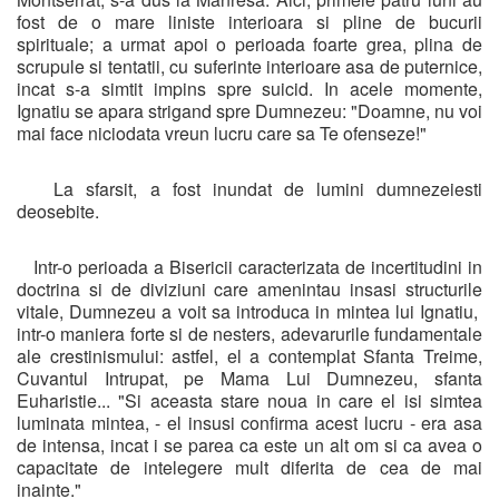
fost de o mare liniste interioara si pline de bucurii
spirituale; a urmat apoi o perioada foarte grea, plina de
scrupule si tentatii, cu suferinte interioare asa de puternice,
incat s-a simtit impins spre suicid. In acele momente,
Ignatiu se apara strigand spre Dumnezeu: "Doamne, nu voi
mai face niciodata vreun lucru care sa Te ofenseze!"
La sfarsit, a fost inundat de lumini dumnezeiesti
deosebite.
Intr-o perioada a Bisericii caracterizata de incertitudini in
doctrina si de diviziuni care amenintau insasi structurile
vitale, Dumnezeu a voit sa introduca in mintea lui Ignatiu,
intr-o maniera forte si de nesters, adevarurile fundamentale
ale crestinismului: astfel, el a contemplat Sfanta Treime,
Cuvantul Intrupat, pe Mama Lui Dumnezeu, sfanta
Euharistie... "Si aceasta stare noua in care el isi simtea
luminata mintea, - el insusi confirma acest lucru - era asa
de intensa, incat i se parea ca este un alt om si ca avea o
capacitate de intelegere mult diferita de cea de mai
inainte."