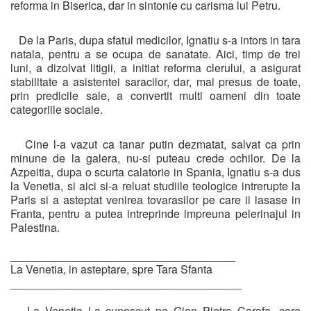
reforma in Biserica, dar in sintonie cu carisma lui Petru.
De la Paris, dupa sfatul medicilor, Ignatiu s-a intors in tara
natala, pentru a se ocupa de sanatate. Aici, timp de trei
luni, a dizolvat litigii, a initiat reforma clerului, a asigurat
stabilitate a asistentei saracilor, dar, mai presus de toate,
prin predicile sale, a convertit multi oameni din toate
categoriile sociale.
Cine l-a vazut ca tanar putin dezmatat, salvat ca prin
minune de la galera, nu-si puteau crede ochilor. De la
Azpeitia, dupa o scurta calatorie in Spania, Ignatiu s-a dus
la Venetia, si aici si-a reluat studiile teologice intrerupte la
Paris si a asteptat venirea tovarasilor pe care ii lasase in
Franta, pentru a putea intreprinde impreuna pelerinajul in
Palestina.
____________________________________
La Venetia, in asteptare, spre Tara Sfanta
_____________________________________
La Venetia l-a cunoscut pe Gian Pietro Carafa, care