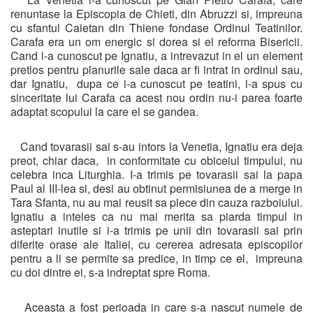
renuntase la Episcopia de Chieti, din Abruzzi si, impreuna
cu sfantul Caietan din Thiene fondase Ordinul Teatinilor.
Carafa era un om energic si dorea si el reforma Bisericii.
Cand l-a cunoscut pe Ignatiu, a intrevazut in el un element
pretios pentru planurile sale daca ar fi intrat in ordinul sau,
dar Ignatiu, dupa ce i-a cunoscut pe teatini, i-a spus cu
sinceritate lui Carafa ca acest nou ordin nu-i parea foarte
adaptat scopului la care el se gandea.
Cand tovarasii sai s-au intors la Venetia, Ignatiu era deja
preot, chiar daca, in conformitate cu obiceiul timpului, nu
celebra inca Liturghia. I-a trimis pe tovarasii sai la papa
Paul al III-lea si, desi au obtinut permisiunea de a merge in
Tara Sfanta, nu au mai reusit sa plece din cauza razboiului.
Ignatiu a inteles ca nu mai merita sa piarda timpul in
asteptari inutile si i-a trimis pe unii din tovarasii sai prin
diferite orase ale Italiei, cu cererea adresata episcopilor
pentru a li se permite sa predice, in timp ce el, impreuna
cu doi dintre ei, s-a indreptat spre Roma.
Aceasta a fost perioada in care s-a nascut numele de