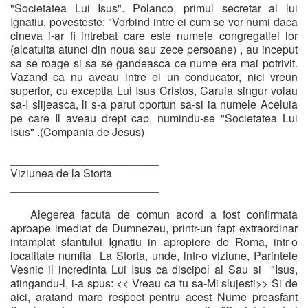
"Societatea Lui Isus". Polanco, primul secretar al lui
Ignatiu, povesteste: "Vorbind intre ei cum se vor numi daca
cineva i-ar fi intrebat care este numele congregatiei lor
(alcatuita atunci din noua sau zece persoane) , au inceput
sa se roage si sa se gandeasca ce nume era mai potrivit.
Vazand ca nu aveau intre ei un conducator, nici vreun
superior, cu exceptia Lui Isus Cristos, Caruia singur voiau
sa-I slijeasca, li s-a parut oportun sa-si ia numele Aceluia
pe care Il aveau drept cap, numindu-se "Societatea Lui
Isus" .(Compania de Jesus)
________________________
Viziunea de la Storta
________________________
Alegerea facuta de comun acord a fost confirmata
aproape imediat de Dumnezeu, printr-un fapt extraordinar
intamplat sfantului Ignatiu in apropiere de Roma, intr-o
localitate numita La Storta, unde, intr-o viziune, Parintele
Vesnic il incredinta Lui Isus ca discipol al Sau si "Isus,
atingandu-l, i-a spus: << Vreau ca tu sa-Mi slujesti>> Si de
aici, aratand mare respect pentru acest Nume preasfant