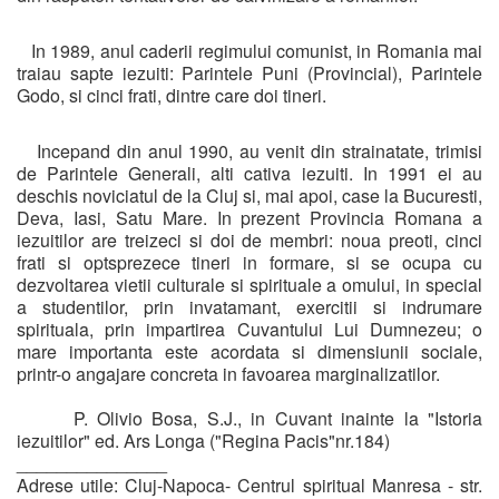
In 1989, anul caderii regimului comunist, in Romania mai
traiau sapte iezuiti: Parintele Puni (Provincial), Parintele
Godo, si cinci frati, dintre care doi tineri.
Incepand din anul 1990, au venit din strainatate, trimisi
de Parintele Generali, alti cativa iezuiti. In 1991 ei au
deschis noviciatul de la Cluj si, mai apoi, case la Bucuresti,
Deva, Iasi, Satu Mare. In prezent Provincia Romana a
iezuitilor are treizeci si doi de membri: noua preoti, cinci
frati si optsprezece tineri in formare, si se ocupa cu
dezvoltarea vietii culturale si spirituale a omului, in special
a studentilor, prin invatamant, exercitii si indrumare
spirituala, prin impartirea Cuvantului Lui Dumnezeu; o
mare importanta este acordata si dimensiunii sociale,
printr-o angajare concreta in favoarea marginalizatilor.
P. Olivio Bosa, S.J., in Cuvant inainte la "Istoria
iezuitilor" ed. Ars Longa ("Regina Pacis"nr.184)
_______________
Adrese utile: Cluj-Napoca- Centrul spiritual Manresa - str.