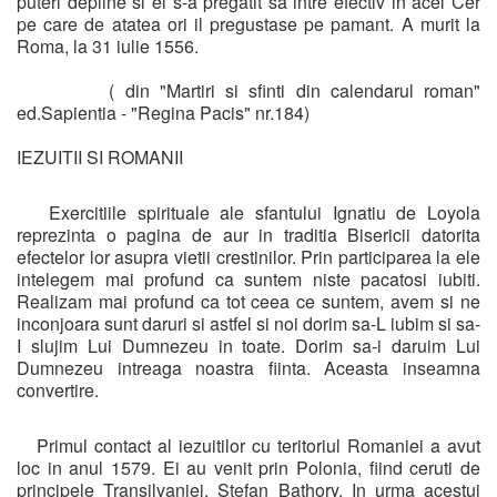
puteri depline si el s-a pregatit sa intre efectiv in acel Cer
pe care de atatea ori il pregustase pe pamant. A murit la
Roma, la 31 iulie 1556.
( din "Martiri si sfinti din calendarul roman"
ed.Sapientia - "Regina Pacis" nr.184)
IEZUITII SI ROMANII
Exercitiile spirituale ale sfantului Ignatiu de Loyola
reprezinta o pagina de aur in traditia Bisericii datorita
efectelor lor asupra vietii crestinilor. Prin participarea la ele
intelegem mai profund ca suntem niste pacatosi iubiti.
Realizam mai profund ca tot ceea ce suntem, avem si ne
inconjoara sunt daruri si astfel si noi dorim sa-L iubim si sa-
I slujim Lui Dumnezeu in toate. Dorim sa-i daruim Lui
Dumnezeu intreaga noastra fiinta. Aceasta inseamna
convertire.
Primul contact al iezuitilor cu teritoriul Romaniei a avut
loc in anul 1579. Ei au venit prin Polonia, fiind ceruti de
principele Transilvaniei, Stefan Bathory. In urma acestui