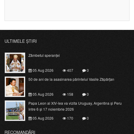
ULTIMELE ȘTIRI
Zâmbetul speranței
05 Aug 2026
407
0
50 de ani de la asasinarea părintelui Vasile Zăpârțan
05 Aug 2026
158
0
Papa Leon al XIV-lea va vizita Uruguay, Argentina și Peru
între 6 și 17 noiembrie 2026
05 Aug 2026
170
0
RECOMANDĂRI