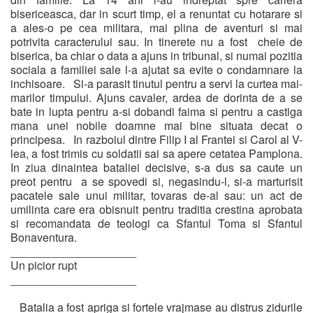
bisericeasca, dar in scurt timp, el a renuntat cu hotarare si
a ales-o pe cea militara, mai plina de aventuri si mai
potrivita caracterului sau. In tinerete nu a fost cheie de
biserica, ba chiar o data a ajuns in tribunal, si numai pozitia
sociala a familiei sale l-a ajutat sa evite o condamnare la
inchisoare. Si-a parasit tinutul pentru a servi la curtea mai-
marilor timpului. Ajuns cavaler, ardea de dorinta de a se
bate in lupta pentru a-si dobandi faima si pentru a castiga
mana unei nobile doamne mai bine situata decat o
principesa. In razboiul dintre Filip I al Frantei si Carol al V-
lea, a fost trimis cu soldatii sai sa apere cetatea Pamplona.
In ziua dinaintea bataliei decisive, s-a dus sa caute un
preot pentru a se spovedi si, negasindu-l, si-a marturisit
pacatele sale unui militar, tovaras de-al sau: un act de
umilinta care era obisnuit pentru traditia crestina aprobata
si recomandata de teologi ca Sfantul Toma si Sfantul
Bonaventura.
____________________
Un picior rupt
____________________
Batalia a fost apriga si fortele vrajmase au distrus zidurile