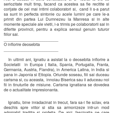
seriozitate mult timp, facand ca acestea sa fie recitite si
corijate de cei mai intimi colaboratori si, cand li s-a parut
sa sunt in perfecta sintonie cu acele lumini pe care le-a
primit din partea Lui Dumnezeu la Manresa si in alte
momente speciale ale vietii, i-a trimis pe colaboratorii sai in
diferite provincii, pentru a explica sensul genuin tuturor
fiilor sai.
________________________
O inflorire deosebita
________________________
In ultimii ani, Ignatiu a asistat la o deosebita inflorire a
Societatii in Europa ( Italia, Spania, Portugalia, Franta,
Germania, Austria, Flandra), in America Latina, in India si
pana in Japonia si Etiopia. Oriunde soseau, fiii sai duceau
carisma si, cu aceasta, innoiau Biserica sau ii aduceau noi
fii in tinuturile de misiune. Carisma ignatiana se dovedea
de o actualitate impresionanta.
Ignatiu, bine inradacinat in trecut, fara sa-i fie sclav, era
deschis spre viitor si stia sa armonizeze intr-un mod
admirabil traditia si profetia. De aici, fascinatia pe care