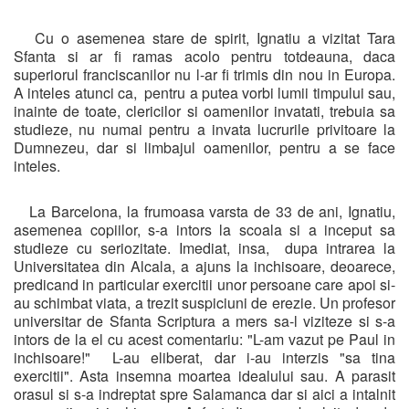
Cu o asemenea stare de spirit, Ignatiu a vizitat Tara
Sfanta si ar fi ramas acolo pentru totdeauna, daca
superiorul franciscanilor nu l-ar fi trimis din nou in Europa.
A inteles atunci ca, pentru a putea vorbi lumii timpului sau,
inainte de toate, clericilor si oamenilor invatati, trebuia sa
studieze, nu numai pentru a invata lucrurile privitoare la
Dumnezeu, dar si limbajul oamenilor, pentru a se face
inteles.
La Barcelona, la frumoasa varsta de 33 de ani, Ignatiu,
asemenea copiilor, s-a intors la scoala si a inceput sa
studieze cu seriozitate. Imediat, insa, dupa intrarea la
Universitatea din Alcala, a ajuns la inchisoare, deoarece,
predicand in particular exercitii unor persoane care apoi si-
au schimbat viata, a trezit suspiciuni de erezie. Un profesor
universitar de Sfanta Scriptura a mers sa-l viziteze si s-a
intors de la el cu acest comentariu: "L-am vazut pe Paul in
inchisoare!" L-au eliberat, dar i-au interzis "sa tina
exercitii". Asta insemna moartea idealului sau. A parasit
orasul si s-a indreptat spre Salamanca dar si aici a intalnit