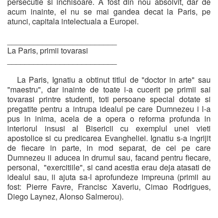
persecutie si inchisoare. A fost din nou absolvit, dar de
acum inainte, el nu se mai gandea decat la Paris, pe
atunci, capitala intelectuala a Europei.
_________________________
La Paris, primii tovarasi
_________________________
La Paris, Ignatiu a obtinut titlul de "doctor in arte" sau
"maestru", dar inainte de toate i-a cucerit pe primii sai
tovarasi printre studenti, toti persoane special dotate si
pregatite pentru a intrupa idealul pe care Dumnezeu i l-a
pus in inima, acela de a opera o reforma profunda in
interiorul insusi al Bisericii cu exemplul unei vieti
apostolice si cu predicarea Evangheliei. Ignatiu s-a ingrijit
de fiecare in parte, in mod separat, de cei pe care
Dumnezeu ii aducea in drumul sau, facand pentru fiecare,
personal, "exercitiile", si cand acestia erau deja atasati de
idealul sau, ii ajuta sa-l aprofundeze impreuna (primii au
fost: Pierre Favre, Francisc Xaveriu, Cimao Rodrigues,
Diego Laynez, Alonso Salmerou).