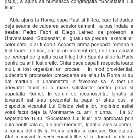
(Isus), a ajuns sa numeasca congregatia "Societatea Lui
Isus".
Abia ajuns la Roma, papa Paul al III-lea, care isi dadea
deja seama de valoarea acestor oameni, i-a pus indata la
treaba: Pedro Fabri si Diego Lainez, ca profesori la
Universitatea "Sapienza", si Ignatiu sa predea "exercitiile"
celor care le-ar fi cerut. Aceasta prima perioada romana a
fost foarte rodnica, dar la un moment dat, unii l-au acuzat
pe nedrept pe Ignatiu ca ar fi fugit din Spania si de la Paris
pentru ca ar fi fost eretic. Chiar daca papa il respecta foarte
mult, a fost organizat un proces. In mod providential,
judecatorii proceselor precedente se aflau la Roma si au
dat marturie in unanimitate in favoarea sa. A fost un
adevarat triumf si o mare satisfactie pentru papa si
populatia Romei. In semn de recunostinta, Ignatiu si
tovarasii sai s-au prezentat la papa si si-au pus la
dispozitia vicarului Lui Cristos vietile lor, implinind astfel
votul facut deja la Montmartre cu ani in urma. La 27
septembrie 1540, "Societatea Lui Isus" era aprobata prin
bula pontificala si, din acel moment, Ignatiu, ales superior,
a ramas definitiv la Roma pentru a conduce Societatea.
Aici a asezat in scris constitutiile si a lucrat la ele cu