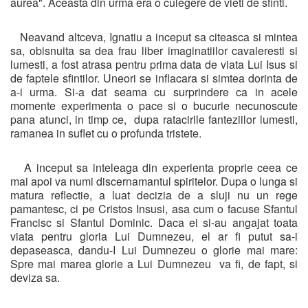
aurea". Aceasta din urma era o culegere de vieti de sfinti.
Neavand altceva, Ignatiu a inceput sa citeasca si mintea
sa, obisnuita sa dea frau liber imaginatiilor cavaleresti si
lumesti, a fost atrasa pentru prima data de viata Lui Isus si
de faptele sfintilor. Uneori se inflacara si simtea dorinta de
a-i urma. Si-a dat seama cu surprindere ca in acele
momente experimenta o pace si o bucurie necunoscute
pana atunci, in timp ce, dupa ratacirile fanteziilor lumesti,
ramanea in suflet cu o profunda tristete.
A inceput sa inteleaga din experienta proprie ceea ce
mai apoi va numi discernamantul spiritelor. Dupa o lunga si
matura reflectie, a luat decizia de a sluji nu un rege
pamantesc, ci pe Cristos Insusi, asa cum o facuse Sfantul
Francisc si Sfantul Dominic. Daca ei si-au angajat toata
viata pentru gloria Lui Dumnezeu, el ar fi putut sa-i
depaseasca, dandu-I Lui Dumnezeu o glorie mai mare:
Spre mai marea glorie a Lui Dumnezeu va fi, de fapt, si
deviza sa.
_____________________