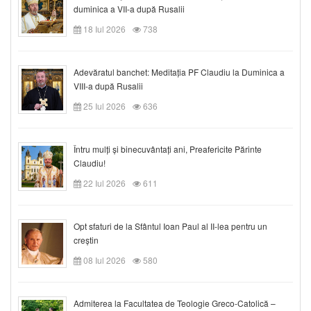
duminica a VII-a după Rusalii
18 Iul 2026
738
Adevăratul banchet: Meditația PF Claudiu la Duminica a
VIII-a după Rusalii
25 Iul 2026
636
Întru mulți și binecuvântați ani, Preafericite Părinte
Claudiu!
22 Iul 2026
611
Opt sfaturi de la Sfântul Ioan Paul al II-lea pentru un
creștin
08 Iul 2026
580
Admiterea la Facultatea de Teologie Greco-Catolică –