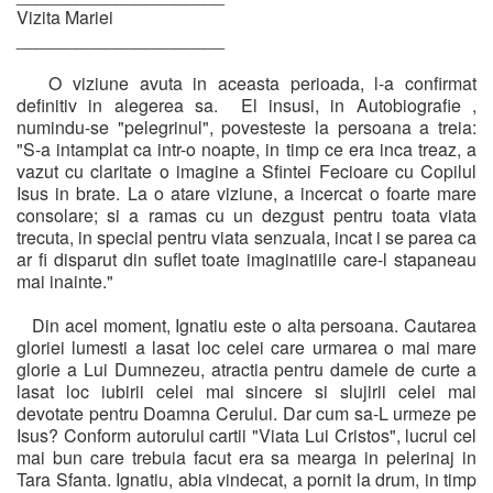
Vizita Mariei
_____________________
O viziune avuta in aceasta perioada, l-a confirmat
definitiv in alegerea sa. El insusi, in Autobiografie ,
numindu-se "pelegrinul", povesteste la persoana a treia:
"S-a intamplat ca intr-o noapte, in timp ce era inca treaz, a
vazut cu claritate o imagine a Sfintei Fecioare cu Copilul
Isus in brate. La o atare viziune, a incercat o foarte mare
consolare; si a ramas cu un dezgust pentru toata viata
trecuta, in special pentru viata senzuala, incat i se parea ca
ar fi disparut din suflet toate imaginatiile care-l stapaneau
mai inainte."
Din acel moment, Ignatiu este o alta persoana. Cautarea
gloriei lumesti a lasat loc celei care urmarea o mai mare
glorie a Lui Dumnezeu, atractia pentru damele de curte a
lasat loc iubirii celei mai sincere si slujirii celei mai
devotate pentru Doamna Cerului. Dar cum sa-L urmeze pe
Isus? Conform autorului cartii "Viata Lui Cristos", lucrul cel
mai bun care trebuia facut era sa mearga in pelerinaj in
Tara Sfanta. Ignatiu, abia vindecat, a pornit la drum, in timp