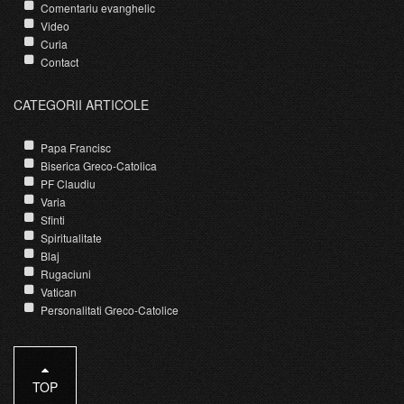
Comentariu evanghelic
Video
Curia
Contact
CATEGORII ARTICOLE
Papa Francisc
Biserica Greco-Catolica
PF Claudiu
Varia
Sfinti
Spiritualitate
Blaj
Rugaciuni
Vatican
Personalitati Greco-Catolice
TOP