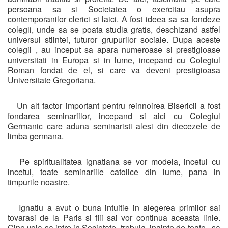
persoana sa si Societatea o exercitau asupra
contemporanilor clerici si laici. A fost ideea sa sa fondeze
colegii, unde sa se poata studia gratis, deschizand astfel
universul stiintei, tuturor grupurilor sociale. Dupa aceste
colegii , au inceput sa apara numeroase si prestigioase
universitati in Europa si in lume, incepand cu Colegiul
Roman fondat de el, si care va deveni prestigioasa
Universitate Gregoriana.
Un alt factor important pentru reinnoirea Bisericii a fost
fondarea seminariilor, incepand si aici cu Colegiul
Germanic care aduna seminaristi alesi din diecezele de
limba germana.
Pe spiritualitatea ignatiana se vor modela, incetul cu
incetul, toate seminariile catolice din lume, pana in
timpurile noastre.
Ignatiu a avut o buna intuitie in alegerea primilor sai
tovarasi de la Paris si fiii sai vor continua aceasta linie.
Cine voia sa intre in Societate trebuia, inainte de toate, sa