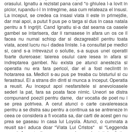
orasului. Ignatiu a rezistat pana cand "o ghiulea l-a lovit in
picior, rupandu-i-l in intregime, asa cum relateaza el insusi.
La inceput, se credea ca insasi viata ii este in primejdie,
dar mai apoi, a putut fi pus pe o targa si dus in casa natala
pentru a fi ingrijit. Cand Ignatiu si-a dat seama ca oasele
gambei se intarisera, dar ii ramasese in afara un os ce il
facea nu numai schiop dar si dezagreabil pentru toata
viata, acest lucru nu-i dadea liniste. I-a consultat pe medici
si, cand s-a intrevazut o solutie, s-a supus unei operatii
foarte dureroase: taierea osului care iesea in afara si
indreptarea gambei. Nu exista pe atunci anestezia si
operatia nu era fara pericol, dar el a fost neclintit in
hotararea sa. Medicii s-au pus pe treaba cu bisturiul si cu
ferastraul. El a strans din dinti si munca a inceput. Operatia
a reusit. Au inceput apoi nesfarsitele si anevoioasele
sederi la pat, fara sa poata face nimic. Uneori se distra
compunand poezii pentru dame, dar vocatia de poet nu i
se prea potrivea. A cerut atunci o carte cavalereasca
pentru a se distra sau pentru a continua sa se antreneze in
ceea ce considera a fi vocatia sa, dar carti de acest gen nu
prea se gaseau in casa lui Loyola. Atunci, o cumnata a
reusit sa-i aduca doar "Viata Lui Cristos" si "Leggenda