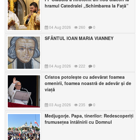
hramul Catedralei „Schimbarea la Față”
04 Aug 2026
260
0
SFÂNTUL IOAN MARIA VIANNEY
04 Aug 2026
222
0
Cristos potolește cu adevărat foamea
omenirii, foamea noastră de adevăr și de
viață
03 Aug 2026
235
0
Medjugorje. Papa, tinerilor: Redescoperiți
frumusețea întâlnirii cu Domnul