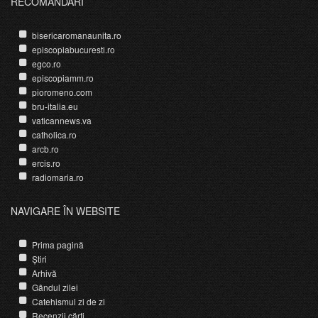
RECOMANDĂRI
bisericaromanaunita.ro
episcopiabucuresti.ro
egco.ro
episcopiamm.ro
pioromeno.com
bru-italia.eu
vaticannews.va
catholica.ro
arcb.ro
ercis.ro
radiomaria.ro
NAVIGARE ÎN WEBSITE
Prima pagină
Știri
Arhivă
Gândul zilei
Catehismul zi de zi
Recenzii cărți