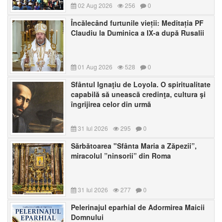
02 Aug 2026
256
0
Încălecând furtunile vieții: Meditația PF
Claudiu la Duminica a IX-a după Rusalii
01 Aug 2026
528
0
Sfântul Ignaţiu de Loyola. O spiritualitate
capabilă să unească credinţa, cultura şi
îngrijirea celor din urmă
31 Iul 2026
295
0
Sărbătoarea "Sfânta Maria a Zăpezii”,
miracolul ”ninsorii” din Roma
31 Iul 2026
277
0
Pelerinajul eparhial de Adormirea Maicii
Domnului