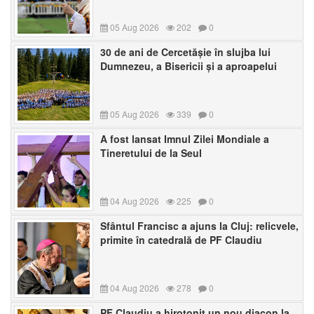
05 Aug 2026
202
0
30 de ani de Cercetășie în slujba lui
Dumnezeu, a Bisericii și a aproapelui
05 Aug 2026
339
0
A fost lansat Imnul Zilei Mondiale a
Tineretului de la Seul
04 Aug 2026
225
0
Sfântul Francisc a ajuns la Cluj: relicvele,
primite în catedrală de PF Claudiu
04 Aug 2026
278
0
PF Claudiu a hirotonit un nou diacon la