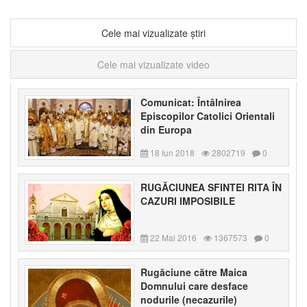
Cele mai vizualizate știri
Cele mai vizualizate video
Comunicat: Întâlnirea
Episcopilor Catolici Orientali
din Europa
18 Iun 2018
2802719
0
RUGĂCIUNEA SFINTEI RITA ÎN
CAZURI IMPOSIBILE
22 Mai 2016
1367573
0
Rugăciune către Maica
Domnului care desface
nodurile (necazurile)