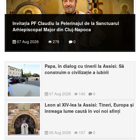
Invitația PF Claudiu la Pelerinajul de la Sanctuarul
Arhiepiscopal Major din Cluj-Napoca
07 Aug 2026
276
0
Papa, în dialog cu tinerii la Assisi: Să
construim o civilizație a iubirii
07 Aug 2026
140
0
Leon al XIV-lea la Assisi: Tineri, Europa și
întreaga lume caută în voi noi sfinți
06 Aug 2026
157
0