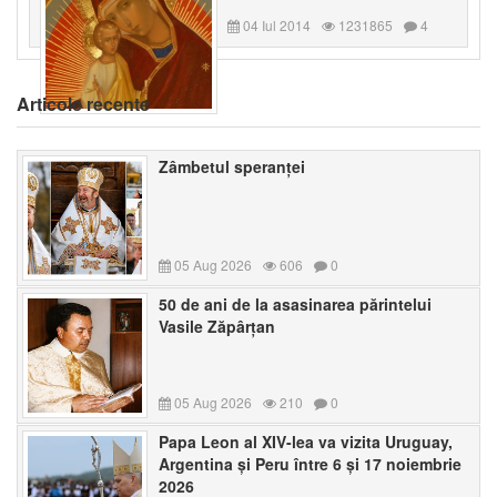
04 Iul 2014
1231865
4
Articole recente
Zâmbetul speranței
05 Aug 2026
606
0
50 de ani de la asasinarea părintelui
Vasile Zăpârțan
05 Aug 2026
210
0
Papa Leon al XIV-lea va vizita Uruguay,
Argentina și Peru între 6 și 17 noiembrie
2026