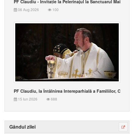
PF Claudiu - Invitație la Pelerinajul la Sanctuarul Maicii D
06 Aug 2026
100
PF Claudiu, la Întâlnirea Intereparhială a Familiilor, CMD - C
15 Iun 2026
688
Gândul zilei