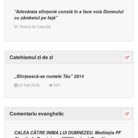
”Adevărata sfinţenie constă în a face voia Domnului
cu zâmbetul pe faţă”
Sf. Tereza de Calcutta
Catehismul zi de zi
„Sfințească-se numele Tău” 2814
03 Feb 2026
347
Comentariu evanghelic
CALEA CĂTRE INIMA LUI DUMNEZEU. Meditația PF