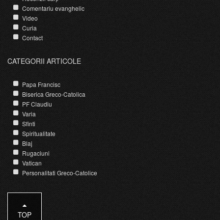
Comentariu evanghelic
Video
Curia
Contact
CATEGORII ARTICOLE
Papa Francisc
Biserica Greco-Catolica
PF Claudiu
Varia
Sfinti
Spiritualitate
Blaj
Rugaciuni
Vatican
Personalitati Greco-Catolice
TOP