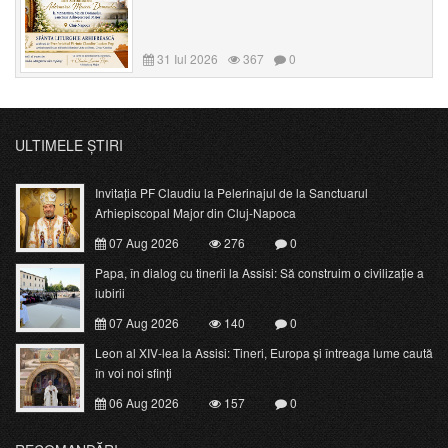
31 Iul 2026
367
0
ULTIMELE ȘTIRI
Invitația PF Claudiu la Pelerinajul de la Sanctuarul
Arhiepiscopal Major din Cluj-Napoca
07 Aug 2026
276
0
Papa, în dialog cu tinerii la Assisi: Să construim o civilizație a
iubirii
07 Aug 2026
140
0
Leon al XIV-lea la Assisi: Tineri, Europa și întreaga lume caută
în voi noi sfinți
06 Aug 2026
157
0