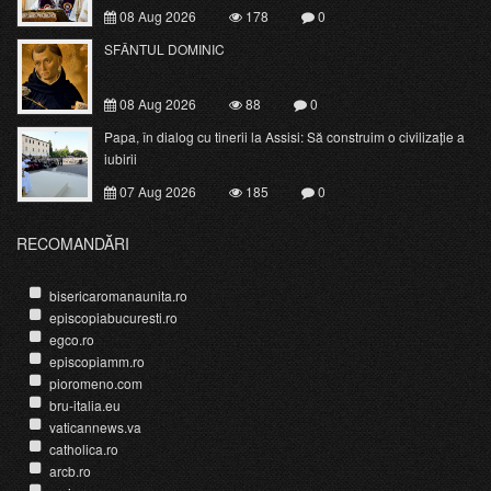
08 Aug 2026
178
0
SFÂNTUL DOMINIC
08 Aug 2026
88
0
Papa, în dialog cu tinerii la Assisi: Să construim o civilizație a
iubirii
07 Aug 2026
185
0
RECOMANDĂRI
bisericaromanaunita.ro
episcopiabucuresti.ro
egco.ro
episcopiamm.ro
pioromeno.com
bru-italia.eu
vaticannews.va
catholica.ro
arcb.ro