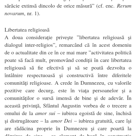
sărăcie extinsă dincolo de orice măsură” (cf. enc.
Rerum
novarum
, nr. 1).
Libertatea religioasă
A doua considerație privește ”libertatea religioasă și
dialogul inter-religios”, remarcând că în acest domeniu
de o actualitate din ce în ce mai mare ”activitatea politică
poate să facă mult, promovând condiții în care libertatea
religioasă să fie efectivă și să se poată dezvolta o
întâlnire respectuoasă și constructivă între diferitele
comunități religioase. A crede în Dumnezeu, cu valorile
pozitive care decurg, este în viața persoanelor și a
comunităților o sursă imensă de bine și de adevăr. În
această privință, Sfântul Augustin vorbea de o trecere a
omului de la
amor sui
– iubirea egoistă de sine, închisă
și distrugătoare – la
amor Dei
– iubirea gratuită, care își
are rădăcina proprie în Dumnezeu și care poartă la
dăruirea de sine – ca element de bază în construcția