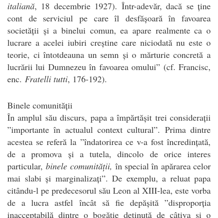
italiană
, 18 decembrie 1927). Într-adevăr, dacă se ține
cont de serviciul pe care îl desfășoară în favoarea
societății și a binelui comun, ea apare realmente ca o
lucrare a acelei iubiri creștine care niciodată nu este o
teorie, ci întotdeauna un semn și o mărturie concretă a
lucrării lui Dumnezeu în favoarea omului” (cf. Francisc,
enc.
Fratelli tutti
, 176-192).
Binele comunității
În amplul său discurs, papa a împărtășit trei considerații
”importante în actualul context cultural”. Prima dintre
acestea se referă la ”îndatorirea ce v-a fost încredințată,
de a promova și a tutela, dincolo de orice interes
particular,
binele comunității,
în special în apărarea celor
mai slabi și marginalizați”. De exemplu, a reluat papa
citându-l pe predecesorul său Leon al XIII-lea, este vorba
de a lucra astfel încât să fie depășită ”disproporția
inacceptabilă dintre o bogăție deținută de câțiva și o