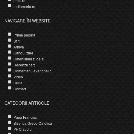
ercis.ro
radiomaria.ro
NAVIGARE ÎN WEBSITE
Prima pagină
Știri
Arhivă
Gândul zilei
Catehismul zi de zi
Recenzii cărți
Comentariu evanghelic
Video
Curia
Contact
CATEGORII ARTICOLE
Papa Francisc
Biserica Greco-Catolica
PF Claudiu