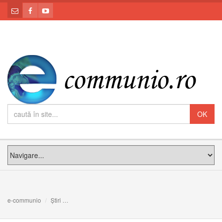
e-communio
Știri
Leon al XIV-lea: Politica nu e o meserie, ci o slujire a a