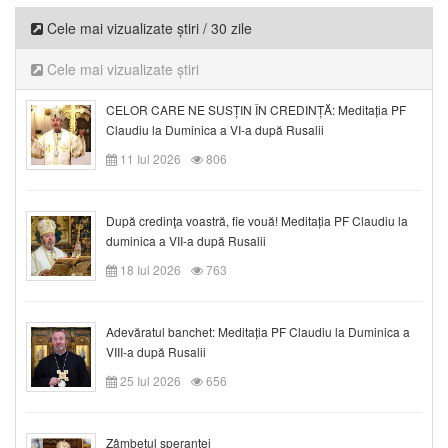
Cele mai vizualizate știri / 30 zile
Cele mai vizualizate știri
CELOR CARE NE SUSȚIN ÎN CREDINȚĂ: Meditația PF
Claudiu la Duminica a VI-a după Rusalii
11 Iul 2026
806
După credinţa voastră, fie vouă! Meditația PF Claudiu la
duminica a VII-a după Rusalii
18 Iul 2026
763
Adevăratul banchet: Meditația PF Claudiu la Duminica a
VIII-a după Rusalii
25 Iul 2026
656
Zâmbetul speranței