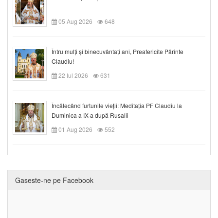
05 Aug 2026
648
Întru mulți și binecuvântați ani, Preafericite Părinte
Claudiu!
22 Iul 2026
631
Încălecând furtunile vieții: Meditația PF Claudiu la
Duminica a IX-a după Rusalii
01 Aug 2026
552
Gaseste-ne pe Facebook