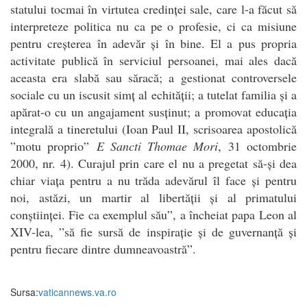
statului tocmai în virtutea credinței sale, care l-a făcut să
interpreteze politica nu ca pe o profesie, ci ca misiune
pentru creșterea în adevăr și în bine. El a pus propria
activitate publică în serviciul persoanei, mai ales dacă
aceasta era slabă sau săracă; a gestionat controversele
sociale cu un iscusit simț al echității; a tutelat familia și a
apărat-o cu un angajament susținut; a promovat educația
integrală a tineretului (Ioan Paul II, scrisoarea apostolică
”motu proprio”
E Sancti Thomae Mori
, 31 octombrie
2000, nr. 4). Curajul prin care el nu a pregetat să-și dea
chiar viața pentru a nu trăda adevărul îl face și pentru
noi, astăzi, un martir al libertății și al primatului
conștiinței. Fie ca exemplul său”, a încheiat papa Leon al
XIV-lea, ”să fie sursă de inspirație și de guvernanță și
pentru fiecare dintre dumneavoastră”.
Sursa:
vaticannews.va.ro