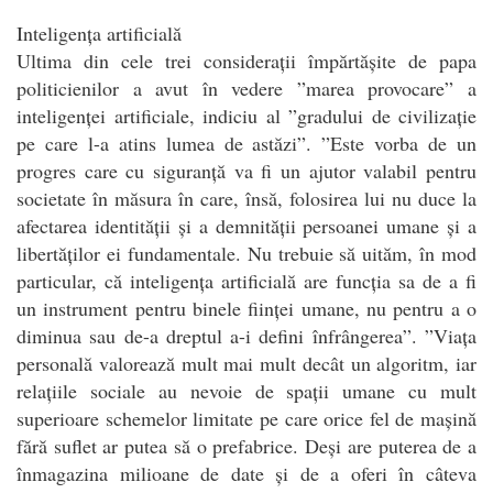
Inteligența artificială
Ultima din cele trei considerații împărtășite de papa
politicienilor a avut în vedere ”marea provocare” a
inteligenței artificiale, indiciu al ”gradului de civilizație
pe care l-a atins lumea de astăzi”. ”Este vorba de un
progres care cu siguranță va fi un ajutor valabil pentru
societate în măsura în care, însă, folosirea lui nu duce la
afectarea identității și a demnității persoanei umane și a
libertăților ei fundamentale. Nu trebuie să uităm, în mod
particular, că inteligența artificială are funcția sa de a fi
un instrument pentru binele ființei umane, nu pentru a o
diminua sau de-a dreptul a-i defini înfrângerea”. ”Viața
personală valorează mult mai mult decât un algoritm, iar
relațiile sociale au nevoie de spații umane cu mult
superioare schemelor limitate pe care orice fel de mașină
fără suflet ar putea să o prefabrice. Deși are puterea de a
înmagazina milioane de date și de a oferi în câteva