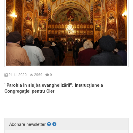
21 Iul 2020
2969
0
"Parohia în slujba evanghelizării": Instrucţiune a
Congregaţiei pentru Cler
Abonare newsletter