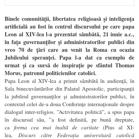
Binele comunității, libertatea religioasă și inteligența
artificială au fost în centrul discursului pe care papa
Leon al XIV-lea l-a prezentat sâmbătă, 21 iunie a.c.,
în fața guvernanților și administratorilor publici din
vreo 70 de țări care au venit la Roma cu ocazia
Jubileului speranței. Papa l-a dat ca exemplu de
urmat și ca sursă de inspirație pe sfântul Thomas
Morus, patronul politicienilor catolici.
P
apa Leon al XIV-lea a primit sâmbătă în audiență, în
Sala binecuvântărilor din Palatul Apostolic, participanții
la jubileul guvernanților și administratorilor publici, în
contextul celei de-a doua Conferințe internaționale despre
dialogul inter-religios. ”Activitatea politică”, a spus papa
în discursul său, ”a fost definită, pe bună dreptate,
ca
forma cea mai înaltă de caritate
(Pius al XI-
lea,
Discurs către Federația universitară catolică