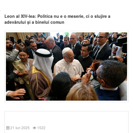
Leon al XIV-lea: Politica nu e o meserie, ci o slujire a
adevărului și a binelui comun
21 Iun 2025
1522