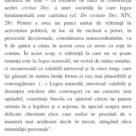
acelei
civitas Dei
, a unei societăți în care legea
fundamentală este caritatea (cf.
De civitate Dei
, XIV,
28). Pentru a avea un punct unitar de referință în
activitatea politică, în loc să fie exclusă a priori, în
procesele decizionale, considerarea transcendentului, va
fi de ajutor a căuta în acesta ceea ce avem cu toții în
comun. În acest scop, o referință la care nu se poate
renunța este la
legea naturală
, nu scrisă de mâna omului,
ci recunoscută ca valabilă universal și în orice timp, care
își găsește în natura însăți forma ei cea mai plauzibilă și
convingătoare. (...) Legea naturală, universal valabilă și
deasupra oricăror alte convingeri cu un caracter mai
opinabil, constituie busola cu ajutorul căreia ne putem
orienta în a legifera și a acționa, în special asupra unor
delicate chestiuni etice care astăzi se prezintă de o
manieră mai arzătoare decât în trecut, atingând sfera
intimității personale”.