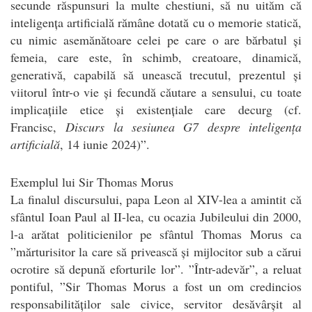
secunde răspunsuri la multe chestiuni, să nu uităm că
inteligența artificială rămâne dotată cu o memorie statică,
cu nimic asemănătoare celei pe care o are bărbatul și
femeia, care este, în schimb, creatoare, dinamică,
generativă, capabilă să unească trecutul, prezentul și
viitorul într-o vie și fecundă căutare a sensului, cu toate
implicațiile etice și existențiale care decurg (cf.
Francisc,
Discurs la sesiunea G7 despre inteligența
artificială
, 14 iunie 2024)”.
Exemplul lui Sir Thomas Morus
La finalul discursului, papa Leon al XIV-lea a amintit că
sfântul Ioan Paul al II-lea, cu ocazia Jubileului din 2000,
l-a arătat politicienilor pe sfântul Thomas Morus ca
”mărturisitor la care să privească și mijlocitor sub a cărui
ocrotire să depună eforturile lor”. ”Într-adevăr”, a reluat
pontiful, ”Sir Thomas Morus a fost un om credincios
responsabilităților sale civice, servitor desăvârșit al