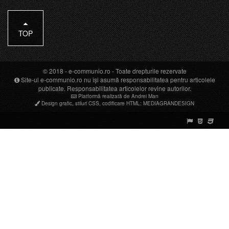
TOP
© 2018 -
e-communio.ro
- Toate drepturile rezervate
Site-ul e-communio.ro nu își asumă responsabilitatea pentru articolele
publicate. Responsabilitatea articolelor revine autorilor.
Platformă realizată de Andrei Man
Design grafic
,
stiluri CSS
,
codificare HTML
:
MEDIAGRANDESIGN