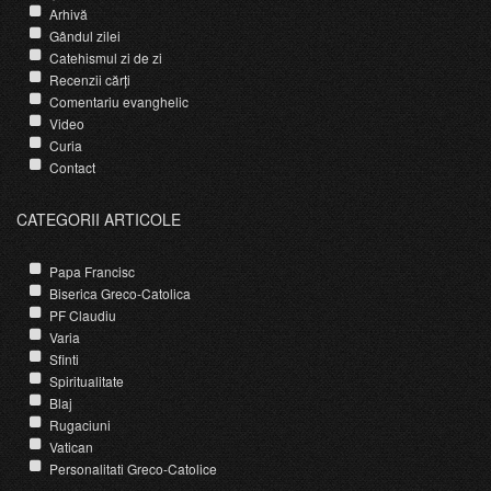
Arhivă
Gândul zilei
Catehismul zi de zi
Recenzii cărți
Comentariu evanghelic
Video
Curia
Contact
CATEGORII ARTICOLE
Papa Francisc
Biserica Greco-Catolica
PF Claudiu
Varia
Sfinti
Spiritualitate
Blaj
Rugaciuni
Vatican
Personalitati Greco-Catolice