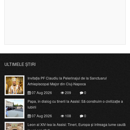
ULTIMELE ȘTIRI
Invitația PF Claudiu la Pelerinajul de la Sanctuarul
Arhiepiscopal Major din Cluj-Napoca
07 Aug 2026
209
0
Papa, în dialog cu tinerii la Assisi: Să construim o civilizație a
iubirii
07 Aug 2026
108
0
Leon al XIV-lea la Assisi: Tineri, Europa și întreaga lume caută