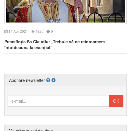
14 Apr 2021
4320
0
Preasfinția Sa Claudiu: „Trebuie să ne reîntoarcem
întotdeauna la esențial”
Abonare newsletter
Vizualizare știri din data