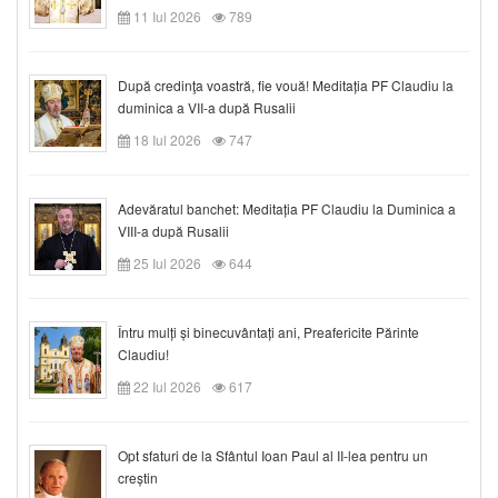
11 Iul 2026
789
După credinţa voastră, fie vouă! Meditația PF Claudiu la
duminica a VII-a după Rusalii
18 Iul 2026
747
Adevăratul banchet: Meditația PF Claudiu la Duminica a
VIII-a după Rusalii
25 Iul 2026
644
Întru mulți și binecuvântați ani, Preafericite Părinte
Claudiu!
22 Iul 2026
617
Opt sfaturi de la Sfântul Ioan Paul al II-lea pentru un
creștin