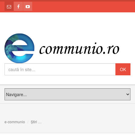
e-communio
Știri
Studenții teologi de la Cluj ajută refugiații ucraineni de 