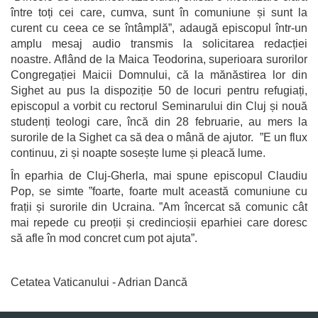
între toți cei care, cumva, sunt în comuniune și sunt la
curent cu ceea ce se întâmplă”, adaugă episcopul într-un
amplu mesaj audio transmis la solicitarea redacției
noastre. Aflând de la Maica Teodorina, superioara surorilor
Congregației Maicii Domnului, că la mănăstirea lor din
Sighet au pus la dispoziție 50 de locuri pentru refugiați,
episcopul a vorbit cu rectorul Seminarului din Cluj și nouă
studenți teologi care, încă din 28 februarie, au mers la
surorile de la Sighet ca să dea o mână de ajutor. ”E un flux
continuu, zi și noapte sosește lume și pleacă lume.
În eparhia de Cluj-Gherla, mai spune episcopul Claudiu
Pop, se simte ”foarte, foarte mult această comuniune cu
frații și surorile din Ucraina. ”Am încercat să comunic cât
mai repede cu preoții și credincioșii eparhiei care doresc
să afle în mod concret cum pot ajuta”.
Cetatea Vaticanului - Adrian Dancă