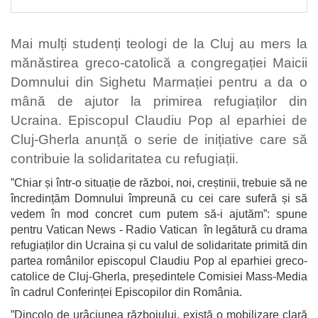
Mai mulți studenți teologi de la Cluj au mers la
mănăstirea greco-catolică a congregației Maicii
Domnului din Sighetu Marmației pentru a da o
mână de ajutor la primirea refugiaților din
Ucraina. Episcopul Claudiu Pop al eparhiei de
Cluj-Gherla anunță o serie de inițiative care să
contribuie la solidaritatea cu refugiații.
”Chiar și într-o situație de război, noi, creștinii, trebuie să ne
încredințăm Domnului împreună cu cei care suferă și să
vedem în mod concret cum putem să-i ajutăm”: spune
pentru Vatican News - Radio Vatican în legătură cu drama
refugiaților din Ucraina și cu valul de solidaritate primită din
partea românilor episcopul Claudiu Pop al eparhiei greco-
catolice de Cluj-Gherla, președintele Comisiei Mass-Media
în cadrul Conferinței Episcopilor din România.
”Dincolo de urâciunea războiului, există o mobilizare clară