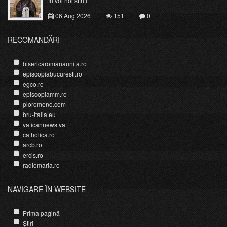
în voi noi sfinți
06 Aug 2026
151
0
RECOMANDĂRI
bisericaromanaunita.ro
episcopiabucuresti.ro
egco.ro
episcopiamm.ro
pioromeno.com
bru-italia.eu
vaticannews.va
catholica.ro
arcb.ro
ercis.ro
radiomaria.ro
NAVIGARE ÎN WEBSITE
Prima pagină
Știri