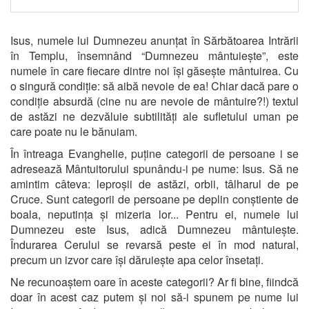
Isus, numele lui Dumnezeu anunțat în Sărbătoarea Intrării
în Templu, însemnând “Dumnezeu mântuiește”, este
numele în care fiecare dintre noi își găsește mântuirea. Cu
o singură condiție: să aibă nevoie de ea! Chiar dacă pare o
condiție absurdă (cine nu are nevoie de mântuire?!) textul
de astăzi ne dezvăluie subtilități ale sufletului uman pe
care poate nu le bănuiam.
În întreaga Evanghelie, puține categorii de persoane i se
adresează Mântuitorului spunându-i pe nume: Isus. Să ne
amintim câteva: leproșii de astăzi, orbii, tâlharul de pe
Cruce. Sunt categorii de persoane pe deplin conștiente de
boala, neputința și mizeria lor... Pentru ei, numele lui
Dumnezeu este Isus, adică Dumnezeu mântuiește.
Îndurarea Cerului se revarsă peste ei în mod natural,
precum un izvor care își dăruiește apa celor însetați.
Ne recunoaștem oare în aceste categorii? Ar fi bine, fiindcă
doar în acest caz putem și noi să-i spunem pe nume lui