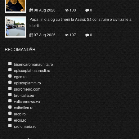
08 Aug 2026
103
0
Papa, în dialog cu tinerii la Assisi: Să construim o civilizație a
iubirii
07 Aug 2026
197
0
RECOMANDĂRI
bisericaromanaunita.ro
episcopiabucuresti.ro
egco.ro
episcopiamm.ro
pioromeno.com
bru-italia.eu
vaticannews.va
catholica.ro
arcb.ro
ercis.ro
radiomaria.ro