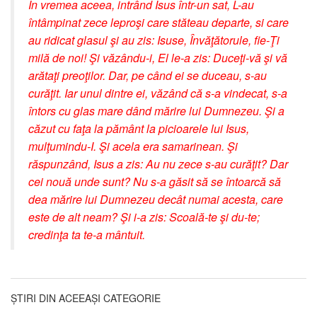
În vremea aceea, intrând Isus într-un sat, L-au
întâmpinat zece leproşi care stăteau departe, si care
au ridicat glasul şi au zis: Isuse, Învăţătorule, fie-Ţi
milă de noi! Şi văzându-i, El le-a zis: Duceţi-vă şi vă
arătaţi preoţilor. Dar, pe când ei se duceau, s-au
curăţit. Iar unul dintre ei, văzând că s-a vindecat, s-a
întors cu glas mare dând mărire lui Dumnezeu. Şi a
căzut cu faţa la pământ la picioarele lui Isus,
mulţumindu-I. Şi acela era samarinean. Şi
răspunzând, Isus a zis: Au nu zece s-au curăţit? Dar
cei nouă unde sunt? Nu s-a găsit să se întoarcă să
dea mărire lui Dumnezeu decât numai acesta, care
este de alt neam? Şi i-a zis: Scoală-te şi du-te;
credinţa ta te-a mântuit.
ȘTIRI DIN ACEEAȘI CATEGORIE