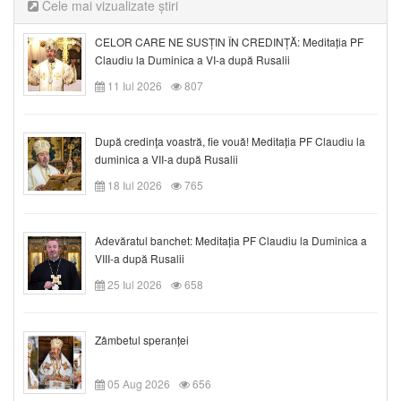
Cele mai vizualizate știri
CELOR CARE NE SUSȚIN ÎN CREDINȚĂ: Meditația PF
Claudiu la Duminica a VI-a după Rusalii
11 Iul 2026
807
După credinţa voastră, fie vouă! Meditația PF Claudiu la
duminica a VII-a după Rusalii
18 Iul 2026
765
Adevăratul banchet: Meditația PF Claudiu la Duminica a
VIII-a după Rusalii
25 Iul 2026
658
Zâmbetul speranței
05 Aug 2026
656