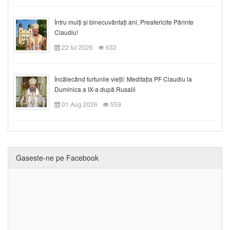
Întru mulți și binecuvântați ani, Preafericite Părinte
Claudiu!
22 Iul 2026
632
Încălecând furtunile vieții: Meditația PF Claudiu la
Duminica a IX-a după Rusalii
01 Aug 2026
559
Gaseste-ne pe Facebook