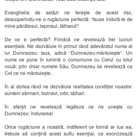
Evanghelia de astăzi ne ferește de acest risc,
descoperindu-ne o rugăciune perfectă: “Isuse îndură-te de
mine păcătosul, leprosul, tâlharul!”
De ce e perfectă? Fiindcă ne revelează trei lucruri
esențiale. Ne dezvăluie în primul rând adevăratul nume al
lui Dumnezeu: Isus, adică “Dumnezeu-mântuiește”. Un
nume ce pune în lumină o comuniune cu Cerul cu totul
nouă: prin chiar numele Său, Dumnezeu se revelează ca
Cel ce ne mântuiește.
În al doilea rând ne dezvăluie realitatea condiției noastre:
suntem sărmani, bolnavi, orbi, tâlhari.
În sfârșit ne revelează legătura ce ne unește cu
Dumnezeu: îndurarea!
Orice rugăciune a noastră, indiferent ce formă ar lua ea,
trebuie să conțină acest suflu esențial, ce exorcizează