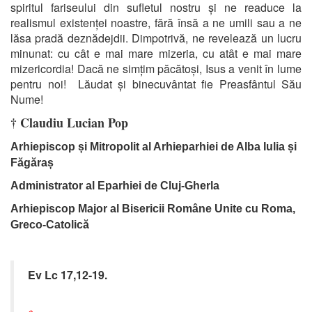
spiritul fariseului din sufletul nostru și ne readuce la
realismul existenței noastre, fără însă a ne umili sau a ne
lăsa pradă deznădejdii. Dimpotrivă, ne revelează un lucru
minunat: cu cât e mai mare mizeria, cu atât e mai mare
mizericordia! Dacă ne simțim păcătoși, Isus a venit în lume
pentru noi! Lăudat și binecuvântat fie Preasfântul Său
Nume!
† Claudiu Lucian Pop
Arhiepiscop și Mitropolit al Arhieparhiei de Alba Iulia și
Făgăraș
Administrator al Eparhiei de Cluj-Gherla
Arhiepiscop Major al Bisericii Române Unite cu Roma,
Greco-Catolică
Ev Lc 17,12-19.