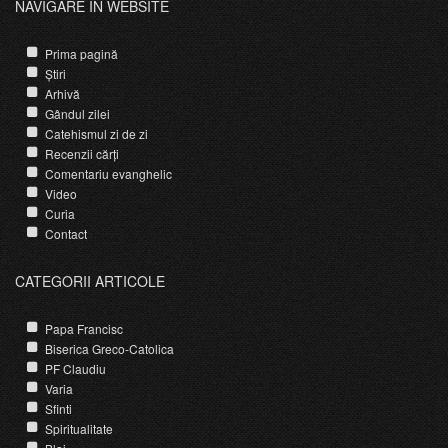
NAVIGARE ÎN WEBSITE
Prima pagină
Știri
Arhivă
Gândul zilei
Catehismul zi de zi
Recenzii cărți
Comentariu evanghelic
Video
Curia
Contact
CATEGORII ARTICOLE
Papa Francisc
Biserica Greco-Catolica
PF Claudiu
Varia
Sfinti
Spiritualitate