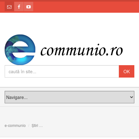
e-communio
Știri
De la mizerie la mizericordie: Meditația PF Claudiu la 