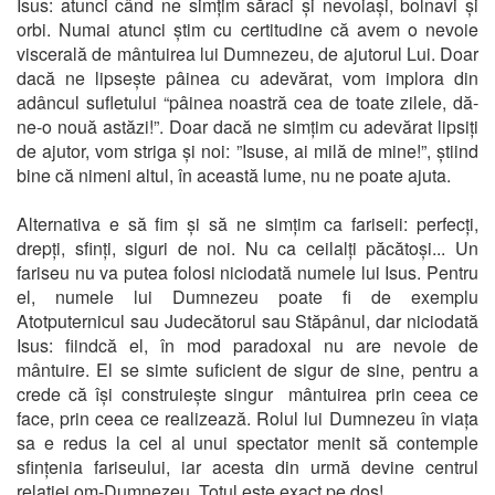
Isus: atunci când ne simțim săraci și nevoiași, bolnavi și
orbi. Numai atunci știm cu certitudine că avem o nevoie
viscerală de mântuirea lui Dumnezeu, de ajutorul Lui. Doar
dacă ne lipsește pâinea cu adevărat, vom implora din
adâncul sufletului “pâinea noastră cea de toate zilele, dă-
ne-o nouă astăzi!”. Doar dacă ne simțim cu adevărat lipsiți
de ajutor, vom striga și noi: ”Isuse, ai milă de mine!”, știind
bine că nimeni altul, în această lume, nu ne poate ajuta.
Alternativa e să fim și să ne simțim ca fariseii: perfecți,
drepți, sfinți, siguri de noi. Nu ca ceilalți păcătoși... Un
fariseu nu va putea folosi niciodată numele lui Isus. Pentru
el, numele lui Dumnezeu poate fi de exemplu
Atotputernicul sau Judecătorul sau Stăpânul, dar niciodată
Isus: fiindcă el, în mod paradoxal nu are nevoie de
mântuire. El se simte suficient de sigur de sine, pentru a
crede că își construiește singur mântuirea prin ceea ce
face, prin ceea ce realizează. Rolul lui Dumnezeu în viața
sa e redus la cel al unui spectator menit să contemple
sfințenia fariseului, iar acesta din urmă devine centrul
relației om-Dumnezeu. Totul este exact pe dos!