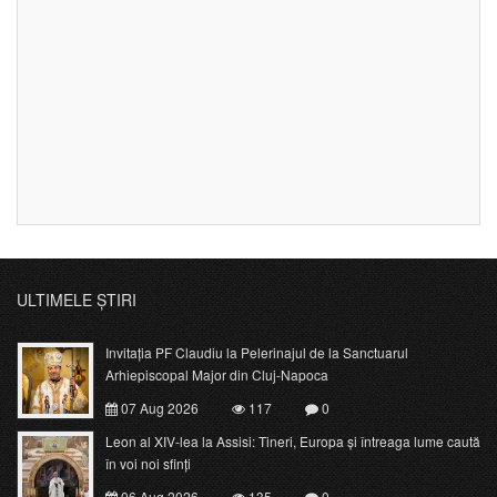
ULTIMELE ȘTIRI
Invitația PF Claudiu la Pelerinajul de la Sanctuarul
Arhiepiscopal Major din Cluj-Napoca
07 Aug 2026
117
0
Leon al XIV-lea la Assisi: Tineri, Europa și întreaga lume caută
în voi noi sfinți
06 Aug 2026
135
0