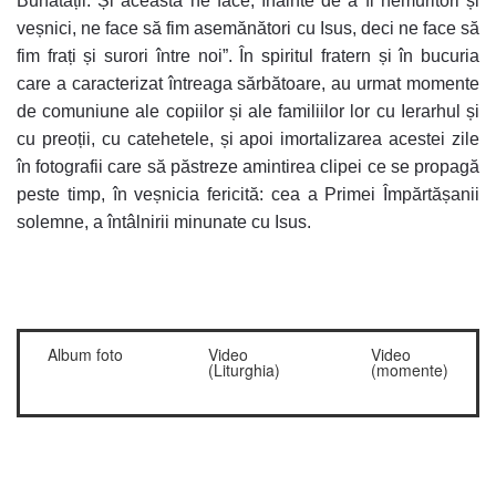
Bunătății. Și aceasta ne face, înainte de a fi nemuritori și
veșnici, ne face să fim asemănători cu Isus, deci ne face să
fim frați și surori între noi”. În spiritul fratern și în bucuria
care a caracterizat întreaga sărbătoare, au urmat momente
de comuniune ale copiilor și ale familiilor lor cu Ierarhul și
cu preoții, cu catehetele, și apoi imortalizarea acestei zile
în fotografii care să păstreze amintirea clipei ce se propagă
peste timp, în veșnicia fericită: cea a Primei Împărtășanii
solemne, a întâlnirii minunate cu Isus.
Album foto
Video
Video
(Liturghia)
(momente)