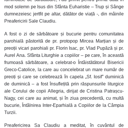
mod solemn pe Isus din Sfânta Euharistie – Trup și Sânge
dumnezeiesc jertfit pe altar, dătător de viață -, din mâinile
Preafericirii Sale Claudiu.
A fost o zi de sărbătoare și bucurie pentru comunitatea
parohială păstorită de pr. protopop Mircea Marțian și de
preoții vicari parohiali pr. Florin Isac, pr. Vlad Pupăză și pr.
Aurel Ana. Sfânta Liturghie a copiilor – pe care, în această
frumoasă sărbătoare, a celebrat-o Întâistătătorul Bisericii
Greco-Catolice, la care au concelebrat un mare număr de
preoți și care se celebrează în capela „Sf. Iosif” duminică
de duminică – a fost însuflețită prin răspunsurile liturgice
ale Corului de copii Allegria, dirijat de Cristina Patrașcu-
Nagy, cei care au animat, și în ziua precedentă, cu multă
bucurie, Întâlnirea Inter-Eparhială a Copiilor de la Câmpia
Turzii.
Preafericirea Sa Claudiu a meditat, în cuvântul de