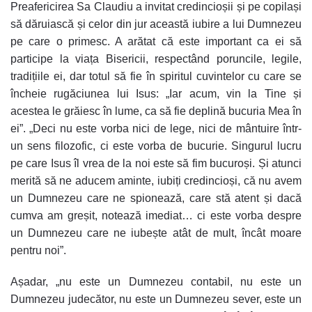
Preafericirea Sa Claudiu a invitat credincioșii și pe copilași
să dăruiască și celor din jur această iubire a lui Dumnezeu
pe care o primesc. A arătat că este important ca ei să
participe la viața Bisericii, respectând poruncile, legile,
tradițiile ei, dar totul să fie în spiritul cuvintelor cu care se
încheie rugăciunea lui Isus: „Iar acum, vin la Tine și
acestea le grăiesc în lume, ca să fie deplină bucuria Mea în
ei”. „Deci nu este vorba nici de lege, nici de mântuire într-
un sens filozofic, ci este vorba de bucurie. Singurul lucru
pe care Isus îl vrea de la noi este să fim bucuroși. Și atunci
merită să ne aducem aminte, iubiți credincioși, că nu avem
un Dumnezeu care ne spionează, care stă atent și dacă
cumva am greșit, notează imediat… ci este vorba despre
un Dumnezeu care ne iubește atât de mult, încât moare
pentru noi”.
Așadar, „nu este un Dumnezeu contabil, nu este un
Dumnezeu judecător, nu este un Dumnezeu sever, este un