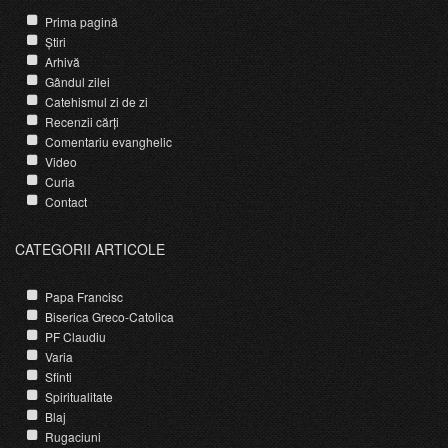
Prima pagină
Știri
Arhivă
Gândul zilei
Catehismul zi de zi
Recenzii cărți
Comentariu evanghelic
Video
Curia
Contact
CATEGORII ARTICOLE
Papa Francisc
Biserica Greco-Catolica
PF Claudiu
Varia
Sfinti
Spiritualitate
Blaj
Rugaciuni