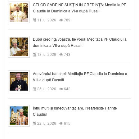
CELOR CARE NE SUSȚIN ÎN CREDINȚĂ: Meditația PF
Claudiu la Duminica a VI-a după Rusalii
11 Iul 2026
789
După credinţa voastră, fie vouă! Meditația PF Claudiu la
duminica a VII-a după Rusalii
18 Iul 2026
743
Adevăratul banchet: Meditația PF Claudiu la Duminica a
VIII-a după Rusalii
25 Iul 2026
642
Întru mulți și binecuvântați ani, Preafericite Părinte
Claudiu!
22 Iul 2026
615