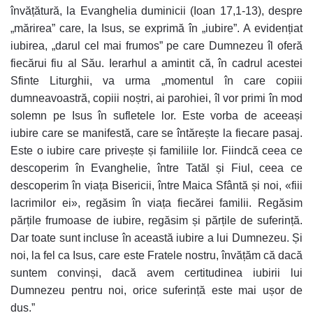
învățătură, la Evanghelia duminicii (Ioan 17,1-13), despre
„mărirea” care, la Isus, se exprimă în „iubire”. A evidențiat
iubirea, „darul cel mai frumos” pe care Dumnezeu îl oferă
fiecărui fiu al Său. Ierarhul a amintit că, în cadrul acestei
Sfinte Liturghii, va urma „momentul în care copiii
dumneavoastră, copiii noștri, ai parohiei, îl vor primi în mod
solemn pe Isus în sufletele lor. Este vorba de aceeași
iubire care se manifestă, care se întărește la fiecare pasaj.
Este o iubire care privește și familiile lor. Fiindcă ceea ce
descoperim în Evanghelie, între Tatăl și Fiul, ceea ce
descoperim în viața Bisericii, între Maica Sfântă și noi, «fiii
lacrimilor ei», regăsim în viața fiecărei familii. Regăsim
părțile frumoase de iubire, regăsim și părțile de suferință.
Dar toate sunt incluse în această iubire a lui Dumnezeu. Și
noi, la fel ca Isus, care este Fratele nostru, învățăm că dacă
suntem convinși, dacă avem certitudinea iubirii lui
Dumnezeu pentru noi, orice suferință este mai ușor de
dus.”