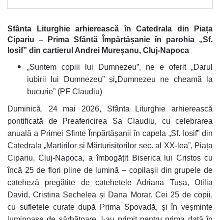
Sfânta Liturghie arhierească în Catedrala din Piața
Cipariu – Prima Sfântă Împărtășanie în parohia „Sf.
Iosif” din cartierul Andrei Mureșanu, Cluj-Napoca
„
Suntem copiii lui Dumnezeu
”
, ne e oferit
„Darul
iubirii lui Dumnezeu”
și
„Dumnezeu ne cheamă la
bucurie”
(PF Claudiu)
Duminică, 24 mai 2026, Sfânta Liturghie arhierească
pontificată de Preafericirea Sa Claudiu, cu celebrarea
anuală a Primei Sfinte Împărtășanii în capela „Sf. Iosif” din
Catedrala „Martirilor și Mărturisitorilor sec. al XX-lea”, Piața
Cipariu, Cluj-Napoca, a îmbogățit Biserica lui Cristos cu
încă 25 de flori pline de lumină – copilașii din grupele de
cateheză pregătite de catehetele Adriana Tușa, Otilia
David, Cristina Sechelea și Dana Morar. Cei 25 de copii,
cu sufletele curate după Prima Spovadă, și în veșminte
luminoase de sărbătoare, l-au primit pentru prima dată în