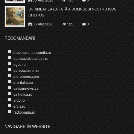
SCHIMBAREA LA FAŢĂ A DOMNULUI NOSTRU ISUS
CRISTOS
06 Aug 2026
125
0
RECOMANDĂRI
bisericaromanaunita.ro
episcopiabucuresti.ro
egco.ro
episcopiamm.ro
pioromeno.com
bru-italia.eu
vaticannews.va
catholica.ro
arcb.ro
ercis.ro
radiomaria.ro
NAVIGARE ÎN WEBSITE