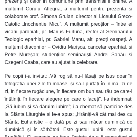
prezenți și celor în comuniune prin transmisiile online. A
mulțumit Corului Allegria, a mulțumit pentru prezență și
colaborare prof. Simona Gruian, director al Liceului Greco-
Catolic „Inochentie Micu”. A mulțumit preoților – între ei
vicarii parohiali, pr. Marius Furtună, rector al Seminarului
Teologic eparhial, pr. Gabriel Manu, alți preoți oaspeți. A
mulțumit diaconilor – Ovidiu Marișca, cancelar eparhial, și
Petre Mureșan; studenților seminariști Andrei Sabău și
Czegeni Csaba, care au ajutat la celebrare.
Pe copii i-a invitat: „Vă rog să nu-l lăsați pe Isus doar în
fotografia unei zile frumoase, și să-l purtați în inimă, zi de
zi, în fiecare rugăciune, în fiecare om bun sau rău pe care-l
întâlniți, în fiecare alegere pe care o faceți”. I-a îndemnat:
„Să iubim și să dăruim iubire”; i-a chemat să participe des
la Sfânta Liturghie și le-a spus: „Hrăniți-vă cât mai des cu
Sfânta Euharistie – o dată pe zi sau măcar duminică de
duminică și în sărbători. Este gustul Iubirii, este gustul