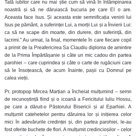
Tată iubitor care nu mai știe cum să vină în întâmpinarea
noastră și să ne dăruiască bucuria pe care El o are.
Aceasta face Isus. Și aceasta este semnificația venirii lui
Isus pe pământ, a suferinței Lui, a morții Lui și a Învierii Lui:
ca să ne scape din moarte, din durere, din suferință, din
lacrimi.” Au urmat, la final, momentele în care fiecare copil
a primit de la Preafericirea Sa Claudiu diploma de amintire
de la Prima Împărtășanie și câte un mic cadou din partea
parohiei – care cuprindea și câte o carte de rugăciuni care
să le însoțească, de acum înainte, pașii cu Domnul pe
calea vieții.
Pr. protopop Mircea Marțian a încheiat mulțumind – semn
de recunoștință fiind și o icoană a Fericitului Iuliu Hossu,
pe care a dăruit-o Păstorului Bisericii și al Eparhiei. A
mulțumit catehetelor pentru dăruirea lor și inițierea celor
mici în adevărurile credinței și, din partea parohiei, le-au
fost oferite buchete de flori. A mulțumit credincioșilor – celor