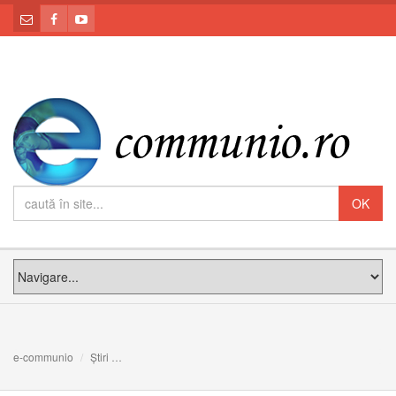
e-communio
Știri
Prima Sfântă Împărtășanie în parohia „Sfântul Iosif” din