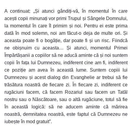
A continuat: „Și atunci gândiți-vă, în momentul în care
acești copii minunați vor primi Trupul și Sângele Domnului,
la momentul în care îl primim și noi. Pentru ei este prima
dată în mod solemn, noi am făcut-o deja de multe ori. Și
aceasta poate fi o bogăție, dar poate fi și un risc. Fiindcă
ne obișnuim cu aceasta… Și atunci, momentul Primei
Împărtășanii a copiilor să ne aducă aminte că și noi suntem
copii în fața lui Dumnezeu, indiferent cine am fi, indiferent
ce poziție am avea în această lume. Suntem copiii lui
Dumnezeu și acest dialog din Evanghelie ar trebui să fie
trăsătura noastră de fiecare zi. În fiecare zi, indiferent ce
rugăciuni facem, că facem Rozariul sau facem un Tatăl
nostru sau o Născătoare, sau o altă rugăciune, totul să fie
în această logică: să ne aducem aminte că mărirea
noastră, demnitatea noastră, este faptul că Dumnezeu ne
iubește în mod gratuit”.