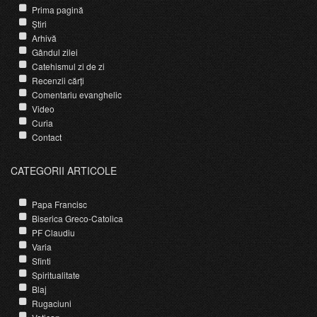
Prima pagină
Știri
Arhivă
Gândul zilei
Catehismul zi de zi
Recenzii cărți
Comentariu evanghelic
Video
Curia
Contact
CATEGORII ARTICOLE
Papa Francisc
Biserica Greco-Catolica
PF Claudiu
Varia
Sfinti
Spiritualitate
Blaj
Rugaciuni