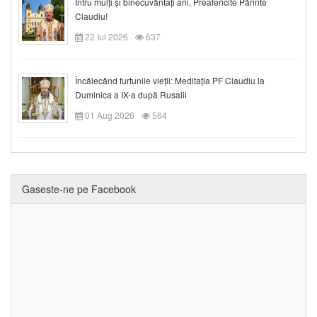
Întru mulți și binecuvântați ani, Preafericite Părinte
Claudiu!
22 Iul 2026
637
Încălecând furtunile vieții: Meditația PF Claudiu la
Duminica a IX-a după Rusalii
01 Aug 2026
564
Gaseste-ne pe Facebook