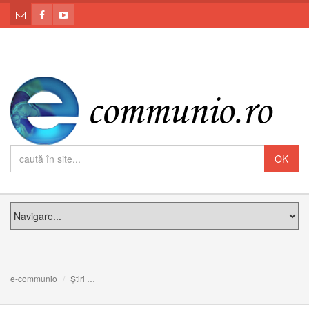
e-communio
Știri
Maria Montserrat Alvarado este noul prefect al Departa