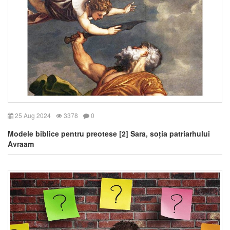
25 Aug 2024
3378
0
Modele biblice pentru preotese [2] Sara, soția patriarhului
Avraam