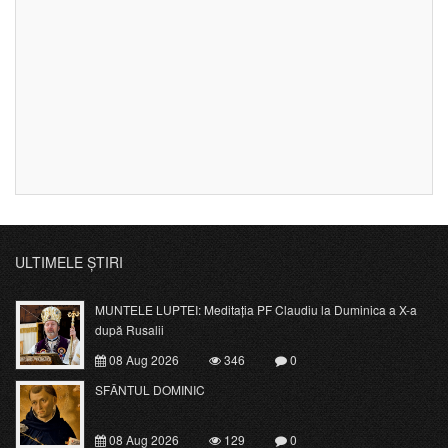
ULTIMELE ȘTIRI
MUNTELE LUPTEI: Meditația PF Claudiu la Duminica a X-a
după Rusalii
08 Aug 2026
346
0
SFÂNTUL DOMINIC
08 Aug 2026
129
0