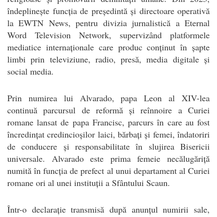
îndeplinește funcția de președintă și directoare operativă
la EWTN News, pentru divizia jurnalistică a Eternal
Word Television Network, supervizând platformele
mediatice internaționale care produc conținut în șapte
limbi prin televiziune, radio, presă, media digitale și
social media.
Prin numirea lui Alvarado, papa Leon al XIV-lea
continuă parcursul de reformă și reînnoire a Curiei
romane lansat de papa Francisc, parcurs în care au fost
încredințat credincioșilor laici, bărbați și femei, îndatoriri
de conducere și responsabilitate în slujirea Bisericii
universale. Alvarado este prima femeie necălugăriță
numită în funcția de prefect al unui departament al Curiei
romane ori al unei instituții a Sfântului Scaun.
Într-o declarație transmisă după anunțul numirii sale,