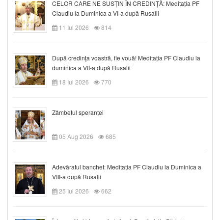
CELOR CARE NE SUSȚIN ÎN CREDINȚĂ: Meditația PF
Claudiu la Duminica a VI-a după Rusalii
11 Iul 2026
814
După credinţa voastră, fie vouă! Meditația PF Claudiu la
duminica a VII-a după Rusalii
18 Iul 2026
770
Zâmbetul speranței
05 Aug 2026
685
Adevăratul banchet: Meditația PF Claudiu la Duminica a
VIII-a după Rusalii
25 Iul 2026
662