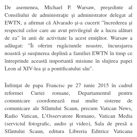
De asemenea, Michael P. Warsaw, președinte al
Consiliului de administrație și administrator delegat al
EWTN, a afirmat că Alvarado și-a cucerit ”încrederea și
respectul celor care au avut privilegiul de a lucra alături
de ea” în anii de activitate la acest emițător. Warsaw a
adăugat: ”Îi oferim rugăciunile noastre, încurajarea
noastră și susținerea deplină a familiei EWTN în timp ce
întreprinde această importantă misiune în slujirea papei
Leon al XIV-lea și a pontificatului său”.
Înființat de papa Francisc pe 27 iunie 2015 în cadrul
reformei Curiei romane, Departamentul pentru
comunicare coordonează mai multe sisteme de
comunicare ale Sfântului Scaun, precum Vatican News,
Radio Vatican, L’Osservatore Romano, Vatican Media
(serviciul fotografic, audio și video), Sala de presă a
Sfântului Scaun, editura Libreria Editrice Vaticana