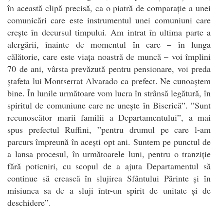
în această clipă precisă, ca o piatră de comparație a unei
comunicări care este instrumentul unei comuniuni care
crește în decursul timpului. Am intrat în ultima parte a
alergării, înainte de momentul în care – în lunga
călătorie, care este viața noastră de muncă – voi împlini
70 de ani, vârsta prevăzută pentru pensionare, voi preda
ștafeta lui Montserrat Alvarado ca prefect. Ne cunoaștem
bine. În lunile următoare vom lucra în strânsă legătură, în
spiritul de comuniune care ne unește în Biserică”. ”Sunt
recunoscător marii familii a Departamentului”, a mai
spus prefectul Ruffini, ”pentru drumul pe care l-am
parcurs împreună în acești opt ani. Suntem pe punctul de
a lansa procesul, în următoarele luni, pentru o tranziție
fără poticniri, cu scopul de a ajuta Departamentul să
continue să crească în slujirea Sfântului Părinte și în
misiunea sa de a sluji într-un spirit de unitate și de
deschidere”.