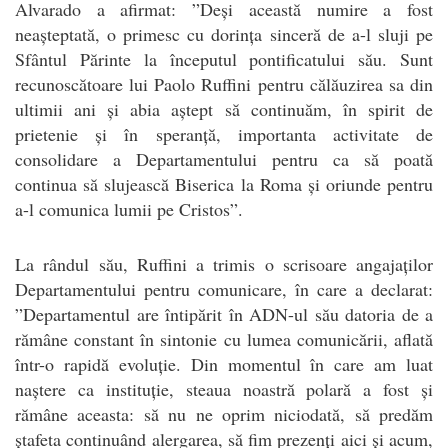
Alvarado a afirmat: ”Deși această numire a fost
neașteptată, o primesc cu dorința sinceră de a-l sluji pe
Sfântul Părinte la începutul pontificatului său. Sunt
recunoscătoare lui Paolo Ruffini pentru călăuzirea sa din
ultimii ani și abia aștept să continuăm, în spirit de
prietenie și în speranță, importanta activitate de
consolidare a Departamentului pentru ca să poată
continua să slujească Biserica la Roma și oriunde pentru
a-l comunica lumii pe Cristos”.
La rândul său, Ruffini a trimis o scrisoare angajaților
Departamentului pentru comunicare, în care a declarat:
”Departamentul are întipărit în ADN-ul său datoria de a
rămâne constant în sintonie cu lumea comunicării, aflată
într-o rapidă evoluție. Din momentul în care am luat
naștere ca instituție, steaua noastră polară a fost și
rămâne aceasta: să nu ne oprim niciodată, să predăm
ștafeta continuând alergarea, să fim prezenți aici și acum,