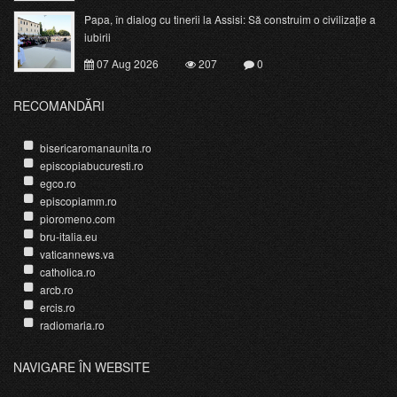
Papa, în dialog cu tinerii la Assisi: Să construim o civilizație a
iubirii
07 Aug 2026
207
0
RECOMANDĂRI
bisericaromanaunita.ro
episcopiabucuresti.ro
egco.ro
episcopiamm.ro
pioromeno.com
bru-italia.eu
vaticannews.va
catholica.ro
arcb.ro
ercis.ro
radiomaria.ro
NAVIGARE ÎN WEBSITE