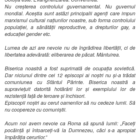
Nu creșterea controlului guvernamental. Nu guvernul
mondial. Aceștia sunt astăzi principalii agenți care impun
marxismul cultural națiunilor noastre, sub forma controlului
populației, a sănătății reproductive, a drepturilor gay, a
educației gender etc.
Lumea de azi are nevoie nu de îngrădirea libertății, ci de
libertatea adevărată: eliberarea de păcat. Mântuirea.
Biserica noastră a fost suprimată de ocupația sovietică.
Dar niciunul dintre cei 12 episcopi ai noștri nu și-a trădat
comuniunea cu Sfântul Părinte. Biserica noastră a
supraviețuit datorită hotărârii lor și exemplului lor de
rezistență față de teroare și închisori.
Episcopii noștri au cerut oamenilor să nu cedeze lumii. Să
nu coopereze cu comuniștii.
Acum noi avem nevoie ca Roma să spună lumii: „Faceți
pocăință și întoarceți-vă la Dumnezeu, căci s-a apropiat
împărăția cerurilor.”