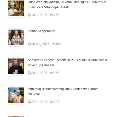
După credinţa voastră, fie vouă! Meditația PF Claudiu la
duminica a VII-a după Rusalii
18 Iul 2026
765
Zâmbetul speranței
05 Aug 2026
658
Adevăratul banchet: Meditația PF Claudiu la Duminica a
VIII-a după Rusalii
25 Iul 2026
658
Întru mulți și binecuvântați ani, Preafericite Părinte
Claudiu!
22 Iul 2026
633