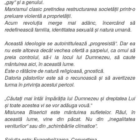
„gay” și a genului.
Marxismul clasic pretindea restructurarea societății printr-o
preluare violentă a proprietății.
Acum revoluția merge mai adânc, încercând să
redefinească familia, identitatea sexuală și natura umană.
Această ideologie se autointitulează „progresistă”. Dar ea
nu este altceva decât vechea ofertă a șarpelui, ca omul să
preia controlul, să-i ia locul lui Dumnezeu, să caute
mântuirea aici, în această lume.
Este o rătăcire de natură religioasă, gnostică.
Datoria păstorilor este să o recunoască și să avertizeze
turma în privința acestui pericol.
„Căutați mai întâi împărăția lui Dumnezeu și dreptatea Lui
și toate acestea vi se vor adăuga vouă.”
Misiunea Bisericii este mântuirea sufletelor. Răul, în
această lume, vine din păcat. Nu din „inegalitatea
veniturilor” sau din „schimbările climatice”.
Soluția este: Evanghelizarea. Convertirea.