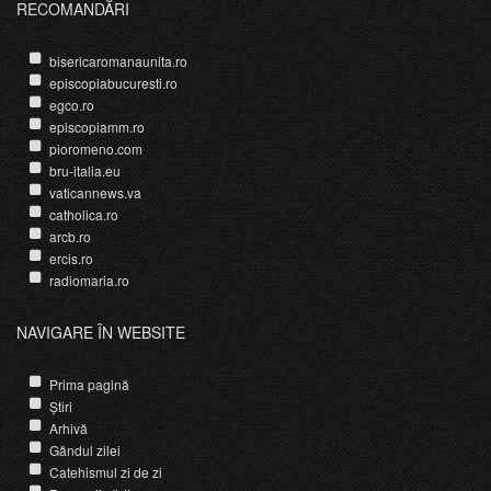
RECOMANDĂRI
bisericaromanaunita.ro
episcopiabucuresti.ro
egco.ro
episcopiamm.ro
pioromeno.com
bru-italia.eu
vaticannews.va
catholica.ro
arcb.ro
ercis.ro
radiomaria.ro
NAVIGARE ÎN WEBSITE
Prima pagină
Știri
Arhivă
Gândul zilei
Catehismul zi de zi