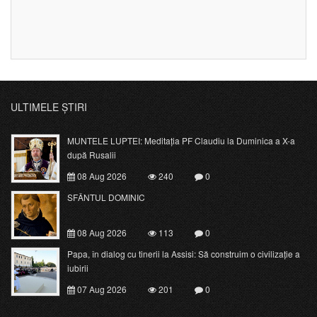
ULTIMELE ȘTIRI
MUNTELE LUPTEI: Meditația PF Claudiu la Duminica a X-a
după Rusalii
08 Aug 2026
240
0
SFÂNTUL DOMINIC
08 Aug 2026
113
0
Papa, în dialog cu tinerii la Assisi: Să construim o civilizație a
iubirii
07 Aug 2026
201
0