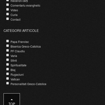
Recenzii cărți
Comentariu evanghelic
Video
Curia
Contact
CATEGORII ARTICOLE
Papa Francisc
Biserica Greco-Catolica
PF Claudiu
Varia
Sfinti
Spiritualitate
Blaj
Rugaciuni
Vatican
Personalitati Greco-Catolice
TOP