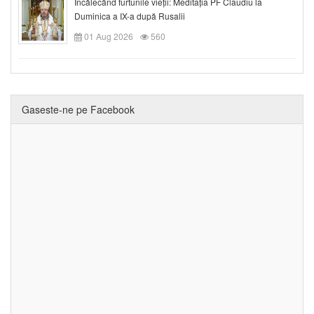
Încălecând furtunile vieții: Meditația PF Claudiu la
Duminica a IX-a după Rusalii
01 Aug 2026
560
Gaseste-ne pe Facebook