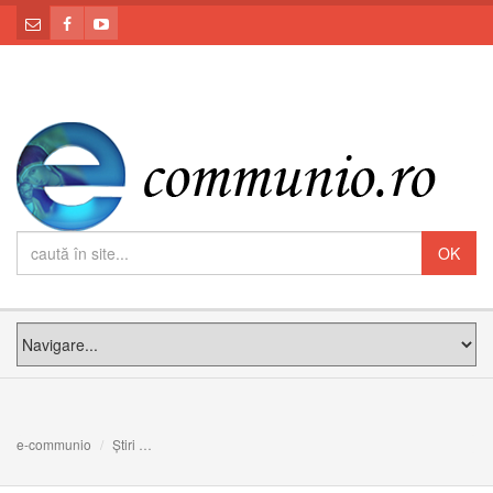
e-communio
Știri
Biserica să nu urmeze spiritul lumii, ci să întoarcă lum