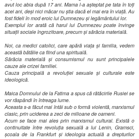
avut loc abia după 17 ani. Mama l-a așteptat pe tata în toți
acei ani, deși nici măcar nu știa dacă el mai era în viață. Au
fost fideli în mod eroic lui Dumnezeu și legământului lor.
Exemplul lor arată că harul lui Dumnezeu poate învinge
situații sociale îngrozitoare, precum și sărăcia materială.
Noi, ca medici catolici, care apără viața și familia, vedem
această bătălie ca fiind una spirituală.
Sărăcia materială și consumismul nu sunt principalele
cauze ale crizei familiei.
Cauza principală a revoluției sexuale și culturale este
ideologică.
Maica Domnului de la Fatima a spus că rătăcirile Rusiei se
vor răspândi în întreaga lume.
Aceasta s-a făcut mai întâi sub o formă violentă, marxismul
clasic, prin uciderea a zeci de milioane de oameni.
Acum se face mai ales prin marxismul cultural. Există o
continuitate între revoluția sexuală a lui Lenin, Gramsci,
școala de la Frankfurt și ideologia actuală a drepturilor