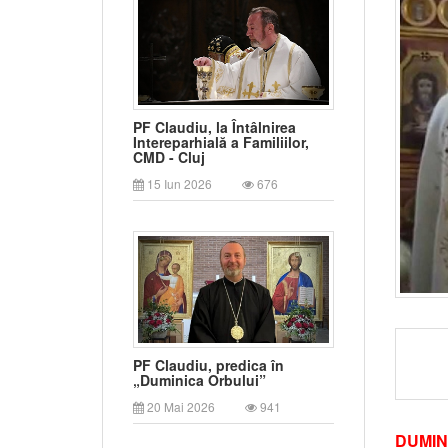
PF Claudiu, la Întâlnirea
Intereparhială a Familiilor,
CMD - Cluj
15 Iun 2026
676
PF Claudiu, predica în
„Duminica Orbului”
20 Mai 2026
941
DUMIN