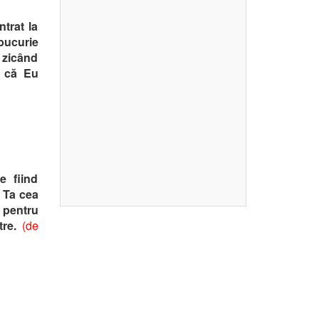
ntrat la
 bucurie
, zicând
i că Eu
e fiind
a Ta cea
 pentru
re.
(de