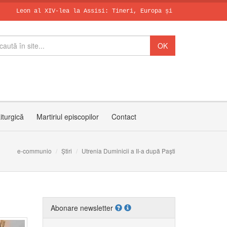
al XIV-lea la Assisi: Tineri, Europa și întreaga lume caută în v
SCHIMBAREA LA 
Zâmbetul spera
50 de ani de l
iturgică
Martiriul episcopilor
Contact
e-communio
Știri
Utrenia Duminicii a II-a după Paști
Abonare newsletter