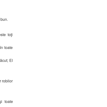
 bun.
te toţi
în toate
ăcut; El
 robilor
i toate