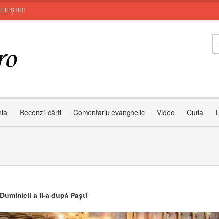
LE ȘTIRI
Leon 
nia
Recenzii cărți
Comentariu evanghelic
Video
Curia
L
Duminicii a II-a după Paști