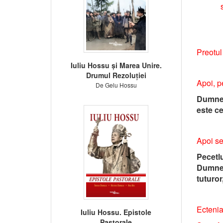
Preotul
Iuliu Hossu și Marea Unire.
Drumul Rezoluției
Apoi, p
De Gelu Hossu
Dumnez
este ce
Apoi
se
Pecetl
Dumneze
tuturor
Ectenia
Iuliu Hossu. Epistole
Pastorale