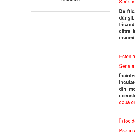
Seria î
De fric
dânşii,
făcându
către 
însumi 
Ectenia
Seria a
Înaint
încuiat
din mo
aceast
două or
În loc d
Psalmul