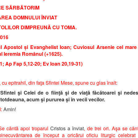
RE SĂRBĂTORIM
REA DOMNULUI ÎNVIAT
OLILOR DIMPREUNĂ CU TOMA.
2016
ul Apostol și Evanghelist Ioan; Cuviosul Arsenie cel mare 
ul Ieremia Românul (+1625).
 1; Ap Fap 5,12-20; Ev Ioan 20,19-31)
 cu epitrahil, din faţa Sfintei Mese, spune cu glas înalt:
Sfintei şi Celei de o fiinţă şi de viaţă făcătoarei şi nedes
 totdeauna, acum şi pururea şi în vecii vecilor.
:
Amin!
Se cântă apoi troparul
Cristos a înviat
, de trei ori. Aşa se câ
binecuvântarea de început a oricărui oficiu liturgic celebrat