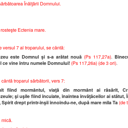
sărbătoarea Înălţării Domnului.
 rosteşte Ectenia mare.
e versul 7 al troparului, se cântă:
eu este Domnul şi s-a arătat nouă
(Ps 117,27a)
.
Binec
l ce vine întru numele Domnului!
(Ps 117,26a) (de 3 ori)
.
 cântă troparul sărbătorii, vers 7:
uit fiind mormântul, viaţă din mormânt ai răsărit, Cr
ule; şi uşile fiind încuiate, înaintea învăţăceilor ai stătut, 
, Spirit drept printr-înşii înnoindu-ne, după mare mila Ta
(de t
 mică.