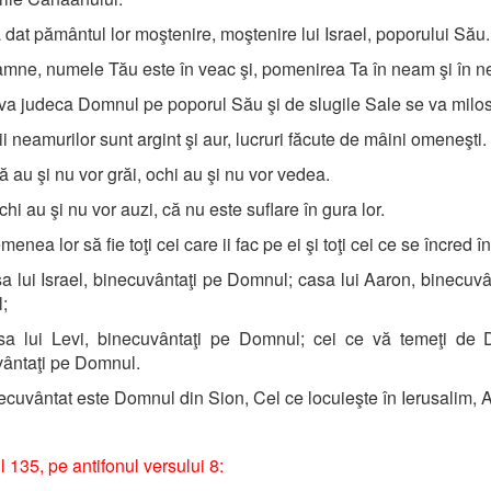
 dat pământul lor moştenire, moştenire lui Israel, poporului Său
ne, numele Tău este în veac şi, pomenirea Ta în neam şi în 
a judeca Domnul pe poporul Său şi de slugile Sale se va milos
ii neamurilor sunt argint şi aur, lucruri făcute de mâini omeneşti.
 au şi nu vor grăi, ochi au şi nu vor vedea.
hi au şi nu vor auzi, că nu este suflare în gura lor.
enea lor să fie toţi cei care ii fac pe ei şi toţi cei ce se încred în
 lui Israel, binecuvântaţi pe Domnul; casa lui Aaron, binecuvâ
l;
a lui Levi, binecuvântaţi pe Domnul; cei ce vă temeţi de 
vântaţi pe Domnul.
cuvântat este Domnul din Sion, Cel ce locuieşte în Ierusalim, Al
 135, pe antifonul versului 8: