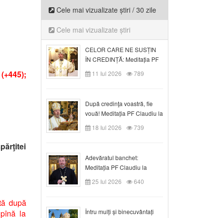
Cele mai vizualizate știri / 30 zile
Cele mai vizualizate știri
CELOR CARE NE SUSȚIN
ÎN CREDINȚĂ: Meditația PF
Claudiu la Duminica a VI-a
(+445);
11 Iul 2026
789
după Rusalii
După credinţa voastră, fie
vouă! Meditația PF Claudiu la
duminica a VII-a după Rusalii
18 Iul 2026
739
părţitei
Adevăratul banchet:
Meditația PF Claudiu la
Duminica a VIII-a după
25 Iul 2026
640
Rusalii
ntă după
Întru mulți și binecuvântați
 pînă la