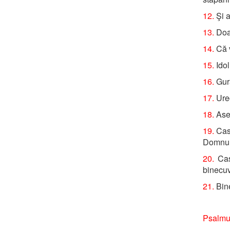
12.
Şi a
13.
Doam
14.
Că v
15.
Idol
16.
Gură
17.
Urec
18.
Asem
19.
Casa
Domnu
20.
Cas
binecu
21.
Bine
Psalmul