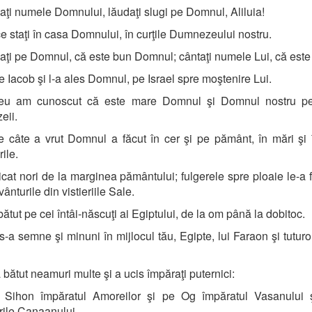
ţi numele Domnului, lăudaţi slugi pe Domnul, Aliluia!
e staţi în casa Domnului, în curţile Dumnezeului nostru.
ţi pe Domnul, că este bun Domnul; cântaţi numele Lui, că este
 Iacob şi l-a ales Domnul, pe Israel spre moştenire Lui.
u am cunoscut că este mare Domnul şi Domnul nostru pes
eii.
 câte a vrut Domnul a făcut în cer şi pe pământ, în mări şi 
ile.
icat nori de la marginea pământului; fulgerele spre ploaie le-a f
ânturile din vistieriile Sale.
bătut pe cei întâi-născuţi ai Egiptului, de la om până la dobitoc.
s-a semne şi minuni în mijlocul tău, Egipte, lui Faraon şi tuturor
 bătut neamuri multe şi a ucis împăraţi puternici:
Sihon împăratul Amoreilor şi pe Og împăratul Vasanului ş
rile Canaanului.