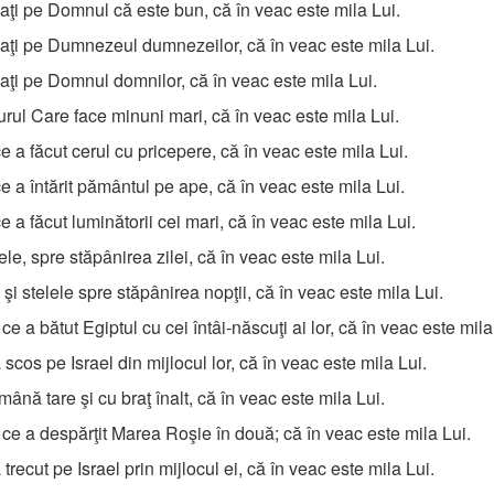
ţi pe Domnul că este bun, că în veac este mila Lui.
ţi pe Dumnezeul dumnezeilor, că în veac este mila Lui.
ţi pe Domnul domnilor, că în veac este mila Lui.
rul Care face minuni mari, că în veac este mila Lui.
e a făcut cerul cu pricepere, că în veac este mila Lui.
e a întărit pământul pe ape, că în veac este mila Lui.
e a făcut luminătorii cei mari, că în veac este mila Lui.
le, spre stăpânirea zilei, că în veac este mila Lui.
şi stelele spre stăpânirea nopţii, că în veac este mila Lui.
ce a bătut Egiptul cu cei întâi-născuţi ai lor, că în veac este mila
 scos pe Israel din mijlocul lor, că în veac este mila Lui.
ână tare şi cu braţ înalt, că în veac este mila Lui.
ce a despărţit Marea Roşie în două; că în veac este mila Lui.
 trecut pe Israel prin mijlocul ei, că în veac este mila Lui.