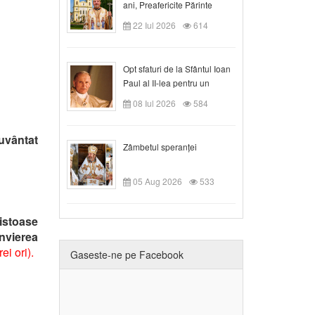
ani, Preafericite Părinte
Claudiu!
22 Iul 2026
614
Opt sfaturi de la Sfântul Ioan
Paul al II-lea pentru un
creștin
08 Iul 2026
584
uvântat
Zâmbetul speranței
05 Aug 2026
533
istoase
Învierea
rei ori).
Gaseste-ne pe Facebook