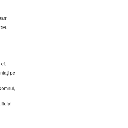
.
neam.
tivi.
 ei.
ntaţi pe
Domnul,
iluia!