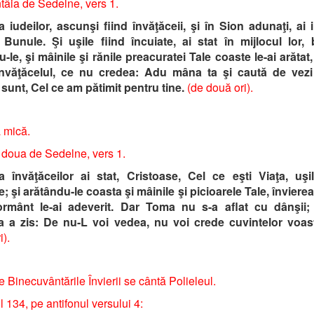
ntâia de Sedelne, vers 1.
a iudeilor, ascunşi fiind învăţăceii, şi în Sion adunaţi, ai i
 Bunule. Şi uşile fiind încuiate, ai stat în mijlocul lor,
-le, şi mâinile şi rănile preacuratei Tale coaste le-ai arătat
învăţăcelul, ce nu credea: Adu mâna ta şi caută de vez
sunt, Cel ce am pătimit pentru tine.
(de două ori).
 mică.
 doua de Sedelne, vers 1.
ea învăţăceilor ai stat, Cristoase, Cel ce eşti Viaţa, uşil
e; şi arătându-le coasta şi mâinile şi picioarele Tale, înviere
rmânt le-ai adeverit. Dar Toma nu s-a aflat cu dânşii;
a a zis: De nu-L voi vedea, nu voi crede cuvintelor voast
i).
e Binecuvântările Învierii se cântă Polieleul.
 134, pe antifonul versului 4: