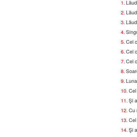
1.
Lăuda
2.
Lăuda
3.
Lăuda
4.
Singu
5.
Cel c
6.
Cel c
7.
Cel c
8.
Soare
9.
Luna 
10.
Cel 
11.
Şi a
12.
Cu m
13.
Cel 
14.
Şi a