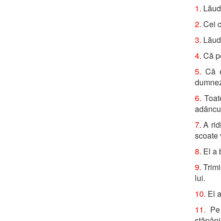
1.
Lăuda
2.
Cei c
3.
Lăuda
4.
Că pe
5.
Că e
dumnez
6.
Toate
adâncur
7.
A rid
scoate v
8.
El a 
9.
Trimi
lui.
10.
El a
11.
Pe 
stăpâni