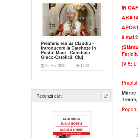
ÎN CA
ARĂTA
APOST
8 mai 
Preafericirea Sa Claudiu -
(Sfânt
Introducere la Cateheze în
Postul Mare - Catedrala
Fericit
Greco-Catolică, Cluj
(V 5; L
06 Mar 2026
1702
Preotul,
Mărire 
Recenzii cărți
Treimi,
Poporul