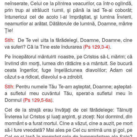
neînserate, Celui ce la plinirea veacurilor, ca într-o oglindă,
prin trup ai strălucit 1umii, şi până la iad Te-ai coborât;
întunericul cel de acolo l-ai împrăştiat, şi lumina Învierii,
neamurilor ai arătat. Dătătorule de lumină, Doamne, mărire
Ţie!
Stih:
De Te vei uita la fărădelegi, Doamne, Doamne, cine
va suferi? Că la Tine este îndurarea
(Ps 129,3-4)
.
Pe începătorul mântuirii noastre, pe Cristos să-L mărim; că
înviind din morţi, lumea din rătăcire s-a mântuit. Se bucură
ceata îngerilor, fuge înşelăciunea diavolilor; Adam cel
căzut s-a ridicat, diavolul s-a zdrobit.
Stih:
Pentru numele Tău Te-am aşteptat, Doamne; aşteptat-
a sufletul meu cuvântul Tău, sperat-a sufletul meu în
Domnul
(Ps 129,5-6a)
.
Cei de la strajă erau învăţaţi de cei fărădelege: Tăinuiţi
Învierea lui Cristos şi luaţi arginti, şi ziceţi: Noi dormind, din
mormânt s-a furat mortul. Cine a văzut, cine a auzit, pe mort
să-l fure vreodată? Mai ales pe Cel cu smirnă uns şi gol, pe
Cel ce-şi lasă în mormânt cele de înmormântare ale Sale?