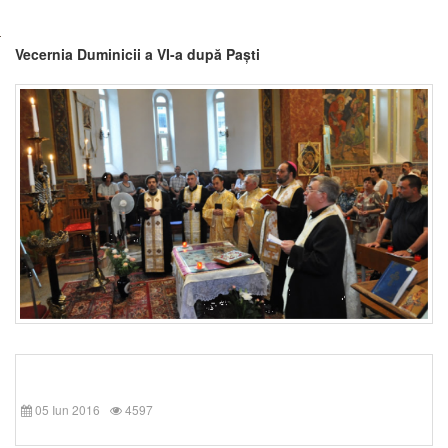
Vecernia Duminicii a VI-a după Paști
05 Iun 2016
4597