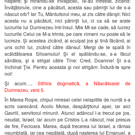
naştere; şi mirându-se învăţăceii, Te-au întrebat, zicând:
Învăţătorule, cine a păcătuit, acesta sau părinţii lui de s-a
născut orb? Iar Tu, Mântuitorul meu, ai zis către dânşii: Nici
acesta nu a păcătuit, nici părinţii lui, ci ca să se arate
lucrurile lui Dumnezeu într-însul. Mie Mi-se cade, să lucrez
lucrurile Celui ce M-a trimis, pe care nimeni nu poate să le
lucreze. Şi acestea zicând, ai scuipat jos şi tină făcând, ai
uns ochii lui, zicând către dânsul: Mergi de te spală în
scăldătoarea Siloamului! Şi el spălându-se, s-a făcut
sănătos, şi a strigat către Tine: Cred, Doamne! Şi s-a
închinat Ţie. Pentru aceasta şi noi strigăm: Îndură-te spre
noi!
Şi acum…,
Stihira dogmatică,
a Născătoarei de
Dumnezeu, vers 5.
În Marea Roşie, chipul miresei celei neispitite de nuntă s-a
scris oarecând. Acolo Moise, despărţitorul apei, iar aici
Gavriil, servitorul minunii. Atunci adâncul l-a trecut pe jos,
neudat, Israel, iar acum pe Cristos L-a născut, mai presus
de fire, Fecioara. Marea, după trecerea lui Israel, a rămas
neumblată, iar cea nepătată, după naşterea lui Emanuel, a