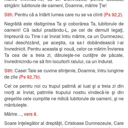
strigăm: Iubitorule de oameni, Doamne, mărire Ţie!
Stih:
Pentru că a întărit lumea care nu se va clinti
(Ps 92,2)
.
Negrăită este răstignirea Ta şi coborârea Ta, Iubitorule de
oameni! Că iadul pradându-L, pe cei de demult legaţi,
împreună cu Tine i-ai înviat întru mărire, ca un Dumnezeu;
raiul deschizând, pe aceştia, ca sa-l dobândească i-ai
învrednicit. Pentru aceasta şi nouă, celor ce mărim Învierea
Ta cea de a treia zi, dăruieşte-ne curăţire de păcate,
învrednicindu-ne să fim locuitorii raiului, ca un îndurat.
Stih:
Casei Tale se cuvine sfinţenie, Doamne, întru lungime
de zile
(Ps 92,7b)
.
Cel ce pentru noi cu trupul patimă ai luat şi a treia zi din
morţi ai înviat, patimile trupului nostru vindecă-le şi din
greşelile cele cumplite ne ridică Iubitorule de oameni, şi ne
mântuieşte.
Mărire…,
vers 8.
Soare înţelegător al dreptăţii, Cristoase Dumnezeule, Care