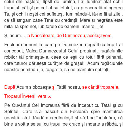
celui din naştere, lipsit de lumină, i-ai luminat atât ochii
trupului, cât şi pe cei ai sufletului, cu preacurată atingerea
Ta, şi ochii noştri cei sufleteşti luminându-i, fă-ne fii ai zilei,
ca să strigăm către Tine cu credinţă: Mare şi negrăită este
mila Ta spre noi, Iubitorule de oameni, mărire Ţie!
Şi acum…,
a Născătoarei de Dumnezeu, acelaşi vers.
Fecioara nenuntită, care pe Dumnezeu negrăit cu trup L-ai
conceput, Maica Dumnezeului Celui preaînalt, rugăciunile
robilor tăi primeşte-le, ceea ce eşti cu totul fără prihană,
care tuturor dăruieşti curăţire de greşeli. Acum rugăciunile
noastre primindu-le, roagă-te, să ne mântuim noi toţi.
După
Acum slobozeşte
şi
Tatăl nostru,
se cântă troparele.
Troparul Învierii, vers 5.
Pe Cuvântul Cel împreună fără de început cu Tatăl şi cu
Spiritul, Care s-a născut din Fecioara spre mântuirea
noastră, să-L lăudăm credincioşii şi să i-ne închinăm; că
bine a voit a se sui cu trupul pe cruce şi moarte a răbda, şi