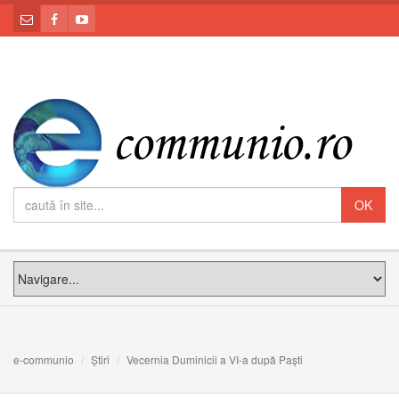
e-communio
Știri
Vecernia Duminicii a VI-a după Paști