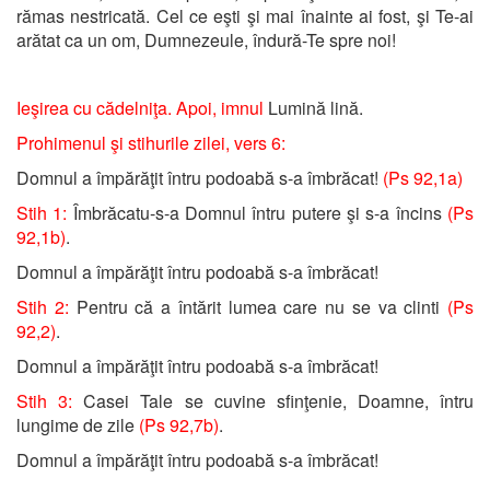
rămas nestricată. Cel ce eşti şi mai înainte ai fost, şi Te-ai
arătat ca un om, Dumnezeule, îndură-Te spre noi!
Ieşirea cu cădelniţa. Apoi, imnul
Lumină lină.
Prohimenul şi stihurile zilei, vers 6:
Domnul a împărăţit întru podoabă s-a îmbrăcat!
(Ps 92,1a)
Stih 1:
Îmbrăcatu-s-a Domnul întru putere şi s-a încins
(Ps
92,1b)
.
Domnul a împărăţit întru podoabă s-a îmbrăcat!
Stih 2:
Pentru că a întărit lumea care nu se va clinti
(Ps
92,2)
.
Domnul a împărăţit întru podoabă s-a îmbrăcat!
Stih 3:
Casei Tale se cuvine sfinţenie, Doamne, întru
lungime de zile
(Ps 92,7b)
.
Domnul a împărăţit întru podoabă s-a îmbrăcat!