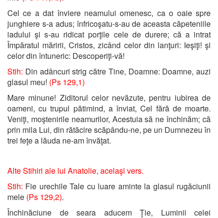
Cel ce a dat înviere neamului omenesc, ca o oaie spre
junghiere s-a adus; înfricoşatu-s-au de aceasta căpeteniile
iadului şi s-au ridicat porţile cele de durere; că a intrat
Împăratul măririi, Cristos, zicând celor din lanţuri: Ieşiţi! şi
celor din întuneric: Descoperiţi-vă!
Stih:
Din adâncuri strig către Tine, Doamne: Doamne, auzi
glasul meu!
(Ps 129,1)
Mare minune! Ziditorul celor nevăzute, pentru iubirea de
oameni, cu trupul pătimind, a înviat, Cel fără de moarte.
Veniţi, moştenirile neamurilor, Acestuia să ne închinăm; că
prin mila Lui, din rătăcire scăpându-ne, pe un Dumnezeu în
trei feţe a lăuda ne-am învăţat.
Alte Stihiri ale lui Anatolie,
acelaşi
vers.
Stih:
Fie urechile Tale cu luare aminte la glasul rugăciunii
mele
(Ps 129,2)
.
Închinăciune de seara aducem Ţie, Luminii celei