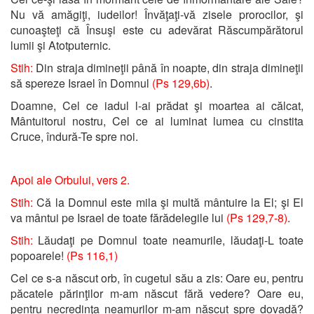
Nu vă amăgiţi, iudeilor! Învăţaţi-vă zisele prorocilor, şi
cunoaşteţi că Însuşi este cu adevărat Răscumpărătorul
lumii şi Atotputernic.
Stih:
Din straja dimineţii până în noapte, din straja dimineţii
să spereze Israel în Domnul
(Ps 129,6b)
.
Doamne, Cel ce iadul l-ai prădat şi moartea ai călcat,
Mântuitorul nostru, Cel ce ai luminat lumea cu cinstita
Cruce, îndură-Te spre noi.
Apoi ale Orbului, vers 2.
Stih:
Că la Domnul este mila şi multă mântuire la El; şi El
va mântui pe Israel de toate fărădelegile lui
(Ps 129,7-8)
.
Stih:
Lăudaţi pe Domnul toate neamurile, lăudaţi-L toate
popoarele!
(Ps 116,1)
Cel ce s-a născut orb, în cugetul său a zis: Oare eu, pentru
păcatele părinţilor m-am născut fără vedere? Oare eu,
pentru necredinţa neamurilor m-am născut spre dovadă?