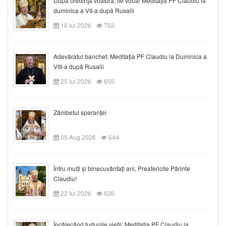
După credinţa voastră, fie vouă! Meditația PF Claudiu la
duminica a VII-a după Rusalii
18 Iul 2026
762
Adevăratul banchet: Meditația PF Claudiu la Duminica a
VIII-a după Rusalii
25 Iul 2026
655
Zâmbetul speranței
05 Aug 2026
644
Întru mulți și binecuvântați ani, Preafericite Părinte
Claudiu!
22 Iul 2026
626
Încălecând furtunile vieții: Meditația PF Claudiu la