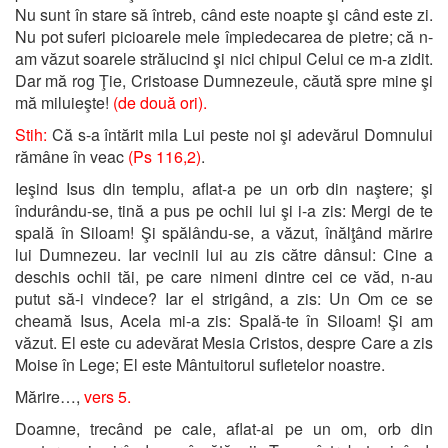
Nu sunt în stare să întreb, când este noapte şi când este zi.
Nu pot suferi picioarele mele împiedecarea de pietre; că n-
am văzut soarele strălucind şi nici chipul Celui ce m-a zidit.
Dar mă rog Ţie, Cristoase Dumnezeule, căută spre mine şi
mă miluieşte!
(de două ori).
Stih:
Că s-a întărit mila Lui peste noi şi adevărul Domnului
rămâne în veac
(Ps 116,2)
.
Ieşind Isus din templu, aflat-a pe un orb din naştere; şi
îndurându-se, tină a pus pe ochii lui şi i-a zis: Mergi de te
spală în Siloam! Şi spălându-se, a văzut, înălţând mărire
lui Dumnezeu. Iar vecinii lui au zis către dânsul: Cine a
deschis ochii tăi, pe care nimeni dintre cei ce văd, n-au
putut să-i vindece? Iar el strigând, a zis: Un Om ce se
cheamă Isus, Acela mi-a zis: Spală-te în Siloam! Şi am
văzut. El este cu adevărat Mesia Cristos, despre Care a zis
Moise în Lege; El este Mântuitorul sufletelor noastre.
Mărire…,
vers 5.
Doamne, trecând pe cale, aflat-ai pe un om, orb din