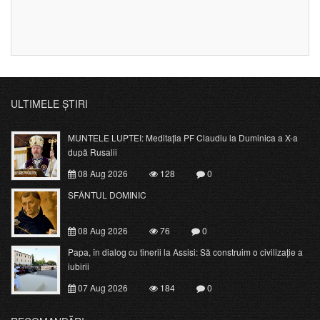
ULTIMELE ȘTIRI
MUNTELE LUPTEI: Meditația PF Claudiu la Duminica a X-a
după Rusalii
08 Aug 2026
128
0
SFÂNTUL DOMINIC
08 Aug 2026
76
0
Papa, în dialog cu tinerii la Assisi: Să construim o civilizație a
iubirii
07 Aug 2026
184
0