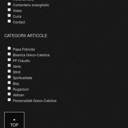
Comentariu evanghelic
Video
Curia
Contact
CATEGORII ARTICOLE
Papa Francisc
Biserica Greco-Catolica
PF Claudiu
Varia
Sfinti
Spiritualitate
Blaj
Rugaciuni
Vatican
Personalitati Greco-Catolice
TOP