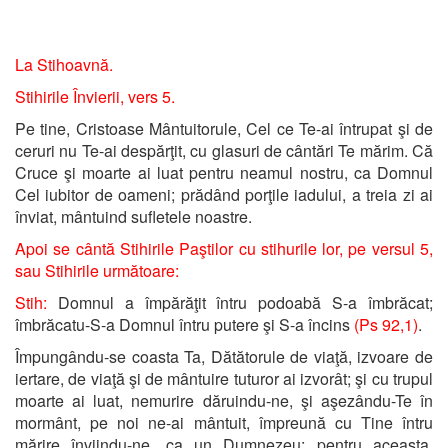
La Stihoavnă.
Stihirile Învierii, vers 5.
Pe tine, Cristoase Mântuitorule, Cel ce Te-ai întrupat şi de
ceruri nu Te-ai despărţit, cu glasuri de cântări Te mărim. Că
Cruce şi moarte ai luat pentru neamul nostru, ca Domnul
Cel iubitor de oameni; prădând porţile iadului, a treia zi ai
înviat, mântuind sufletele noastre.
Apoi se cântă Stihirile Paştilor cu stihurile lor, pe versul 5,
sau Stihirile următoare:
Stih:
Domnul a împărăţit întru podoabă S-a îmbrăcat;
îmbrăcatu-S-a Domnul întru putere şi S-a încins
(Ps 92,1)
.
Împungându-se coasta Ta, Dătătorule de viaţă, izvoare de
iertare, de viaţă şi de mântuire tuturor ai izvorât; şi cu trupul
moarte ai luat, nemurire dăruindu-ne, şi aşezându-Te în
mormânt, pe noi ne-ai mântuit, împreună cu Tine întru
mărire înviindu-ne, ca un Dumnezeu; pentru aceasta,