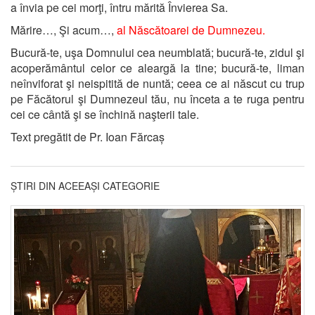
a învia pe cei morţi, întru mărită Învierea Sa.
Mărire…, Şi acum…,
al Născătoarei de Dumnezeu.
Bucură-te, uşa Domnului cea neumblată; bucură-te, zidul şi
acoperământul celor ce aleargă la tine; bucură-te, liman
neînviforat şi neispitită de nuntă; ceea ce ai născut cu trup
pe Făcătorul şi Dumnezeul tău, nu înceta a te ruga pentru
cei ce cântă şi se închină naşterii tale.
Text pregătit de Pr. Ioan Fărcaș
ȘTIRI DIN ACEEAȘI CATEGORIE