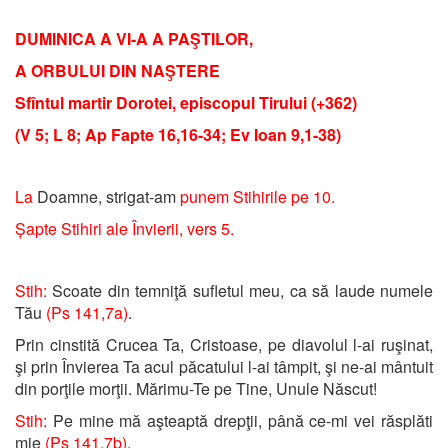
DUMINICA A VI-A A PAŞTILOR,
A ORBULUI DIN NAŞTERE
Sfîntul martir Dorotei, episcopul Tirului (+362)
(V 5; L 8; Ap Fapte 16,16-34; Ev Ioan 9,1-38)
La
Doamne, strigat-am
punem Stihirile pe 10.
Șapte Stihiri ale Învierii, vers 5.
Stih:
Scoate din temniţă sufletul meu, ca să laude numele
Tău
(Ps 141,7a)
.
Prin cinstită Crucea Ta, Cristoase, pe diavolul l-ai ruşinat,
şi prin Învierea Ta acul păcatului l-ai tâmpit, şi ne-ai mântuit
din porţile morţii. Mărimu-Te pe Tine, Unule Născut!
Stih:
Pe mine mă aşteaptă drepţii, până ce-mi vei răsplăti
mie
(Ps 141,7b)
.