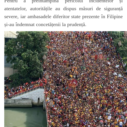
Pentru a preîntâmpina pericolul incidentelor și
atentatelor, autoritățile au dispus măsuri de siguranță
severe, iar ambasadele diferitor state prezente în Filipine
și-au îndemnat concetățenii la prudență.