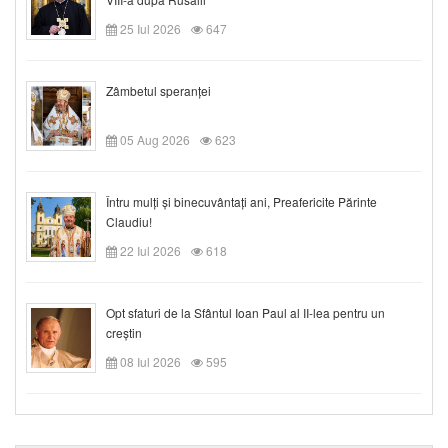
25 Iul 2026
647
Zâmbetul speranței
05 Aug 2026
623
Întru mulți și binecuvântați ani, Preafericite Părinte
Claudiu!
22 Iul 2026
618
Opt sfaturi de la Sfântul Ioan Paul al II-lea pentru un
creștin
08 Iul 2026
595