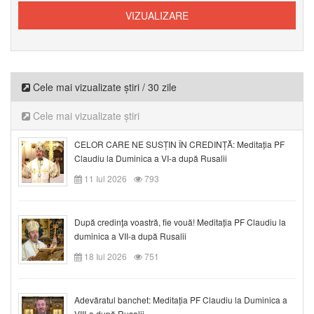
Cele mai vizualizate știri / 30 zile
Cele mai vizualizate știri
CELOR CARE NE SUSȚIN ÎN CREDINȚĂ: Meditația PF
Claudiu la Duminica a VI-a după Rusalii
11 Iul 2026
793
După credinţa voastră, fie vouă! Meditația PF Claudiu la
duminica a VII-a după Rusalii
18 Iul 2026
751
Adevăratul banchet: Meditația PF Claudiu la Duminica a
VIII-a după Rusalii