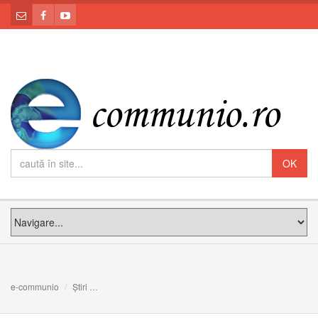
e-communio
Știri
Foto: Procesiune cu statuia lui Isus „Nazarineanul Negru