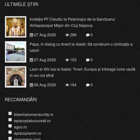
ULTIMELE ȘTIRI
Invitația PF Claudiu la Pelerinajul de la Sanctuarul
Arhiepiscopal Major din Cluj-Napoca
07 Aug 2026
286
0
Papa, în dialog cu tinerii la Assisi: Să construim o civilizație a
iubirii
07 Aug 2026
153
0
Leon al XIV-lea la Assisi: Tineri, Europa și întreaga lume caută
în voi noi sfinți
06 Aug 2026
164
0
RECOMANDĂRI
bisericaromanaunita.ro
episcopiabucuresti.ro
egco.ro
episcopiamm.ro
pioromeno.com