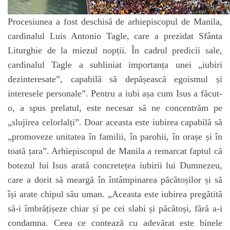
Procesiunea a fost deschisă de arhiepiscopul de Manila,
cardinalul Luis Antonio Tagle, care a prezidat Sfânta
Liturghie de la miezul nopții. În cadrul predicii sale,
cardinalul Tagle a subliniat importanța unei „iubiri
dezinteresate”, capabilă să depășească egoismul și
interesele personale”. Pentru a iubi așa cum Isus a făcut-
o, a spus prelatul, este necesar să ne concentrăm pe
„slujirea celorlalți”. Doar aceasta este iubirea capabilă să
„promoveze unitatea în familii, în parohii, în orașe și în
toată țara”. Arhiepiscopul de Manila a remarcat faptul că
botezul lui Isus arată concretețea iubirii lui Dumnezeu,
care a dorit să meargă în întâmpinarea păcătoșilor și să
își arate chipul său uman. „Aceasta este iubirea pregătită
să-i îmbrățișeze chiar și pe cei slabi și păcătoși, fără a-i
condamna. Ceea ce contează cu adevărat este binele