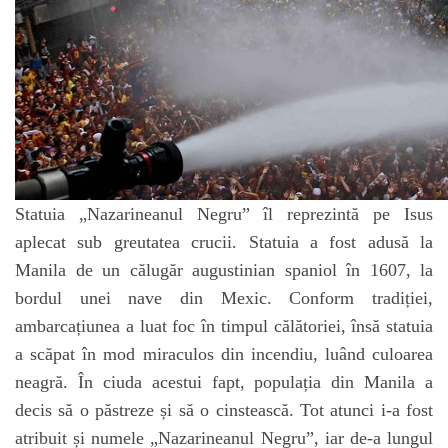
Statuia „Nazarineanul Negru” îl reprezintă pe Isus
aplecat sub greutatea crucii. Statuia a fost adusă la
Manila de un călugăr augustinian spaniol în 1607, la
bordul unei nave din Mexic. Conform tradiției,
ambarcațiunea a luat foc în timpul călătoriei, însă statuia
a scăpat în mod miraculos din incendiu, luând culoarea
neagră. În ciuda acestui fapt, populația din Manila a
decis să o păstreze și să o cinstească. Tot atunci i-a fost
atribuit și numele „Nazarineanul Negru”, iar de-a lungul