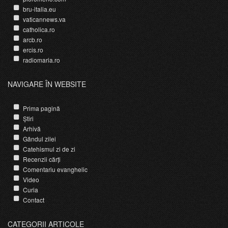
bru-italia.eu
vaticannews.va
catholica.ro
arcb.ro
ercis.ro
radiomaria.ro
NAVIGARE ÎN WEBSITE
Prima pagină
Știri
Arhivă
Gândul zilei
Catehismul zi de zi
Recenzii cărți
Comentariu evanghelic
Video
Curia
Contact
CATEGORII ARTICOLE