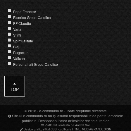
Papa Francisc
Biserica Greco-Catolica
PF Claudiu
Varia
Sfinti
Spiritualitate
Blaj
Rugaciuni
Vatican
Personalitati Greco-Catolice
TOP
© 2018 -
e-communio.ro
- Toate drepturile rezervate
Site-ul e-communio.ro nu își asumă responsabilitatea pentru articolele
publicate. Responsabilitatea articolelor revine autorilor.
Platformă realizată de Andrei Man
Design grafic
,
stiluri CSS
,
codificare HTML
:
MEDIAGRANDESIGN