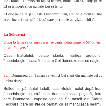
De Domnul Dumnezeul tău să te temi, numai Lui să-I slujeşti, de
El să te lipeşti şi cu numele Lui să te juri.
El este lauda ta şi El este Dumnezeul tău, Cel ce a făcut cu tine
acele lucruri mari şi înfricoşătoare pe care le-au văzut ochii tăi.
La Stihoavnă
După
Ectenia celor șase cereri
se cântă îndată
Stihirile Stihoavnei
,
pe antifon vers 2.
Casa Eufratului, cetate sfântă, mărirea prorocilor,
împodobește-ți casa întru care Cel dumnezeiesc se naște.
Stih:
Dumnezeu din Teman va veni și Cel sfânt din muntele cel cu
umbra deasă.
Betleeme, pământul Iudeii, locul viețuirii celei după trup,
împodobește cu strălucire dumnezeiasca peșteră, întru
care Dumnezeu trupește vine să Se nască din Sfânta
Fecioară, care nu știe de bărbat, ca să mântuiască neamul