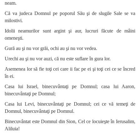
neam.
Că va judeca Domnul pe poporul Său şi de slugile Sale se va
milostivi.
Idolii neamurilor sunt argint şi aur, lucruri făcute de mâini
omeneşti.
Gură au şi nu vor grăi, ochi au şi nu vor vedea.
Urechi au şi nu vor auzi, că nu este suflare în gura lor.
Asemenea lor să fie toţi cei care ii fac pe ei şi toţi cei ce se încred
în ei.
Casa lui Israel, binecuvântaţi pe Domnul; casa lui Aaron,
binecuvântaţi pe Domnul;
Casa lui Levi, binecuvântaţi pe Domnul; cei ce vă temeţi de
Domnul, binecuvântaţi pe Domnul.
Binecuvântat este Domnul din Sion, Cel ce locuieşte în Ierusalim,
Aliluia!