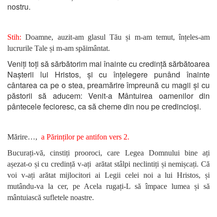
nostru.
Stih:
Doamne, auzit-am glasul Tău și m-am temut, înțeles-am
lucrurile Tale și m-am spăimântat.
Veniți toți să sărbătorim mai înainte cu credință sărbătoarea
Nașterii lui Hristos, și cu înțelegere punând înainte
cântarea ca pe o stea, preamărire împreună cu magii și cu
păstorii să aducem: Venit-a Mântuirea oamenilor din
pântecele fecioresc, ca să cheme din nou pe credincioși.
Mărire…,
a Părinților pe antifon vers 2.
Bucurați-vă, cinstiți prooroci, care Legea Domnului bine ați
așezat-o și cu credință v-ați arătat stâlpi neclintiți și nemișcați. Că
voi v-ați arătat mijlocitori ai Legii celei noi a lui Hristos, și
mutându-va la cer, pe Acela rugați-L să împace lumea și să
mântuiască sufletele noastre.