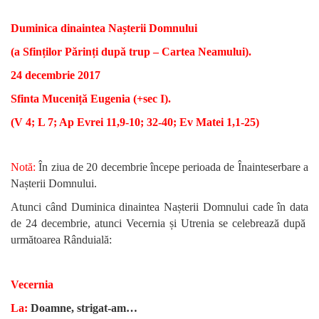
Duminica dinaintea Nașterii Domnului
(a Sfinților Părinți după trup – Cartea Neamului).
24 decembrie 2017
Sfinta Muceniță Eugenia (+sec I).
(V 4; L 7; Ap Evrei 11,9-10; 32-40; Ev Matei 1,1-25)
Notă:
În ziua de 20 decembrie începe perioada de Înainteserbare a
Nașterii Domnului.
Atunci când Duminica dinaintea Nașterii Domnului cade în data
de 24 decembrie, atunci Vecernia și Utrenia se celebrează după
următoarea Rânduială:
Vecernia
La:
Doamne, strigat-am…