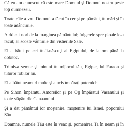
Că eu am cunoscut că este mare Domnul şi Domnul nostru peste
toţi dumnezeii.
Toate câte a vrut Domnul a făcut în cer şi pe pământ, în mări şi în
toate adâncurile.
A ridicat nori de la marginea pământului; fulgerele spre ploaie le-a
făcut; El scoate vânturile din vistieriile Sale.
El a bătut pe cei întâi-născuţi ai Egiptului, de la om până la
dobitoc.
Trimis-a semne şi minuni în mijlocul tău, Egipte, lui Faraon şi
tuturor robilor lui.
El a bătut neamuri multe şi a ucis împăraţi puternici:
Pe Sihon împăratul Amoreilor şi pe Og împăratul Vasanului şi
toate stăpânirile Canaanului.
Şi a dat pământul lor moştenire, moştenire lui Israel, poporului
Său.
Doamne, numele Tău este în veac şi, pomenirea Ta în neam şi în