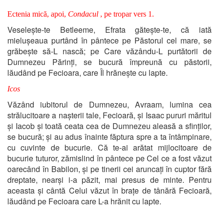
Ectenia mică, apoi,
Condacul
, pe tropar vers 1.
Veselește-te Betleeme, Efrata gătește-te, că iată
mielușeaua purtând în pântece pe Păstorul cel mare, se
grăbește să-L nască; pe Care văzându-L purtătorii de
Dumnezeu Părinți, se bucură împreună cu păstorii,
lăudând pe Fecioara, care Îl hrănește cu lapte.
Icos
Văzând iubitorul de Dumnezeu, Avraam, lumina cea
strălucitoare a nașterii tale, Fecioară, și Isaac pururi măritul
și Iacob și toată ceata cea de Dumnezeu aleasă a sfinților,
se bucură; și au adus înainte făptura spre a ta întâmpinare,
cu cuvinte de bucurie. Că te-ai arătat mijlocitoare de
bucurie tuturor, zămislind în pântece pe Cel ce a fost văzut
oarecând în Babilon, și pe tinerii cei aruncați în cuptor fără
dreptate, nearși i-a păzit, mai presus de minte. Pentru
aceasta și cântă Celui văzut în brațe de tânără Fecioară,
lăudând pe Fecioara care L-a hrănit cu lapte.