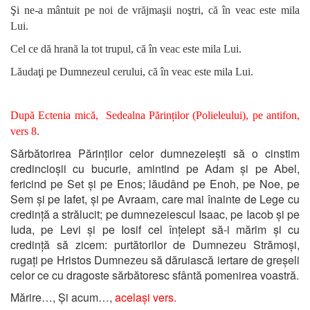
Şi ne-a mântuit pe noi de vrăjmaşii noştri, că în veac este mila
Lui.
Cel ce dă hrană la tot trupul, că în veac este mila Lui.
Lăudaţi pe Dumnezeul cerului, că în veac este mila Lui.
După Ectenia mică, Sedealna
Părinților (Polieleului), pe antifon,
vers 8.
Sărbătorirea Părinților celor dumnezeiești să o cinstim
credincioșii cu bucurie, amintind pe Adam și pe Abel,
fericind pe Set și pe Enos; lăudând pe Enoh, pe Noe, pe
Sem și pe Iafet, și pe Avraam, care mai înainte de Lege cu
credință a strălucit; pe dumnezeiescul Isaac, pe Iacob și pe
Iuda, pe Levi și pe Iosif cel înțelept să-i mărim și cu
credință să zicem: purtătorilor de Dumnezeu Strămoși,
rugați pe Hristos Dumnezeu să dăruiască iertare de greșeli
celor ce cu dragoste sărbătoresc sfântă pomenirea voastră.
Mărire…, Și acum…,
același vers.