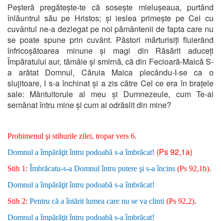
Peșteră pregătește-te că sosește mielușeaua, purtând
înlăuntrul său pe Hristos; și ieslea primește pe Cel cu
cuvântul ne-a dezlegat pe noi pământenii de fapta care nu
se poate spune prin cuvânt. Păstori mărturisiți fluierând
înfricoșătoarea minune și magi din Răsărit aduceți
Împăratului aur, tămâie și smirnă, că din Fecioară-Maică S-
a arătat Domnul, Căruia Maica plecându-I-se ca o
slujitoare, I s-a închinat și a zis către Cel ce era în brațele
sale: Mântuitorule al meu și Dumnezeule, cum Te-ai
semănat întru mine și cum ai odrăslit din mine?
Prohimenul şi stihurile zilei, tropar vers 6.
(Ps 92,1a)
Domnul a împărăţit întru podoabă s-a îmbrăcat!
Stih 1:
Îmbrăcatu-s-a Domnul întru putere şi s-a încins
(Ps 92,1b)
.
Domnul a împărăţit întru podoabă s-a îmbrăcat!
Stih 2:
Pentru că a întărit lumea care nu se va clinti
(Ps 92,2)
.
Domnul a împărăţit întru podoabă s-a îmbrăcat!