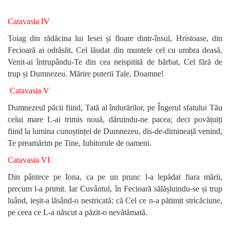
Catavasia IV
Toiag din rădăcina lui Iesei și floare dintr-însul, Hristoase, din
Fecioară ai odrăslit, Cel lăudat din muntele cel cu umbra deasă.
Venit-ai întrupându-Te din cea neispitită de bărbat, Cel fără de
trup și Dumnezeu. Mărire puterii Tale, Doamne!
Catavasia V
Dumnezeul păcii fiind, Tată al îndurărilor, pe Îngerul sfatului Tău
celui mare L-ai trimis nouă, dăruindu-ne pacea; deci povățuiți
fiind la lumina cunoștinței de Dumnezeu, dis-de-dimineață venind,
Te preamărim pe Tine, Iubitorule de oameni.
Catavasia VI
Din pântece pe Iona, ca pe un prunc l-a lepădat fiara mării,
precum l-a primit. Iar Cuvântul, în Fecioară sălășluindu-se și trup
luând, ieșit-a lăsând-o nestricată; că Cel ce n-a pătimit stricăciune,
pe ceea ce L-a născut a păzit-o nevătămată.