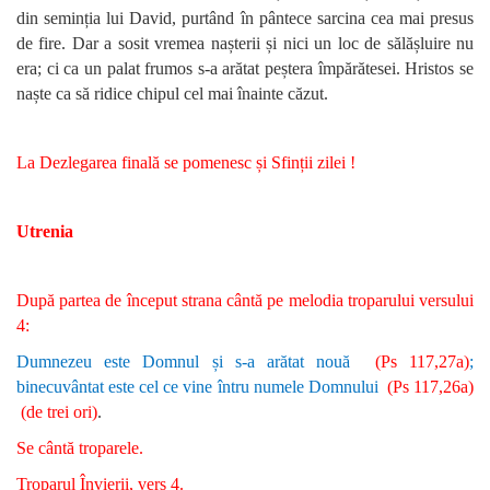
din seminția lui David, purtând în pântece sarcina cea mai presus
de fire. Dar a sosit vremea nașterii și nici un loc de sălășluire nu
era; ci ca un palat frumos s-a arătat peștera împărătesei. Hristos se
naște ca să ridice chipul cel mai înainte căzut.
La Dezlegarea finală se pomenesc și Sfinții zilei !
Utrenia
După partea de început strana cântă pe melodia troparului versului
4:
Dumnezeu este Domnul și s-a arătat nouă
(Ps 117,27a)
;
binecuvântat este cel ce vine întru numele Domnului
(Ps 117,26a)
(de trei ori)
.
Se cântă troparele.
Troparul Învierii, vers 4.