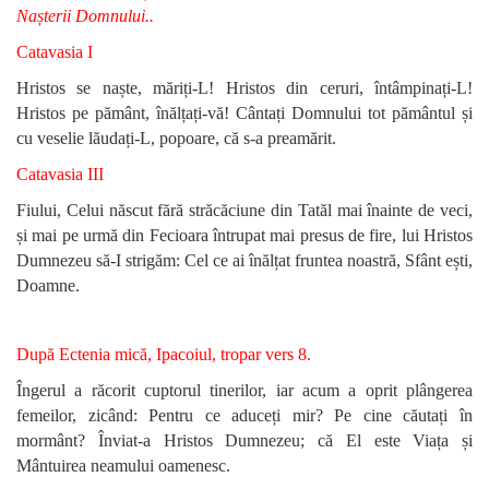
Nașterii Domnului..
Catavasia I
Hristos se naște, măriți-L! Hristos din ceruri, întâmpinați-L!
Hristos pe pământ, înălțați-vă! Cântați Domnului tot pământul și
cu veselie lăudați-L, popoare, că s-a preamărit.
Catavasia III
Fiului, Celui născut fără străcăciune din Tatăl mai înainte de veci,
și mai pe urmă din Fecioara întrupat mai presus de fire, lui Hristos
Dumnezeu să-I strigăm: Cel ce ai înălțat fruntea noastră, Sfânt ești,
Doamne.
După Ectenia mică, Ipacoiul, tropar vers 8.
Îngerul a răcorit cuptorul tinerilor, iar acum a oprit plângerea
femeilor, zicând: Pentru ce aduceți mir? Pe cine căutați în
mormânt? Înviat-a Hristos Dumnezeu; că El este Viața și
Mântuirea neamului oamenesc.