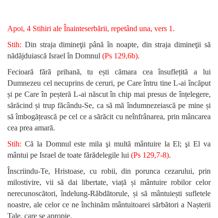
Apoi, 4 Stihiri ale Înainteserbării, repetând una, vers 1.
Stih:
Din straja dimineţii până în noapte, din straja dimineţii să
nădăjduiască Israel în Domnul
(Ps 129,6b).
Fecioară fără prihană, tu ești cămara cea însuflețită a lui
Dumnezeu cel necuprins de ceruri, pe Care întru tine L-ai încăput
și pe Care în peșteră L-ai născut în chip mai presus de înțelegere,
sărăcind și trup făcându-Se, ca să mă îndumnezeiască pe mine și
să îmbogățească pe cel ce a sărăcit cu neînfrânarea, prin mâncarea
cea prea amară.
Stih:
Că la Domnul este mila şi multă mântuire la El; şi El va
.
mântui pe Israel de toate fărădelegile lui
(Ps 129,7-8)
Înscriindu-Te, Hristoase, cu robii, din porunca cezarului, prin
milostivire, vii să dai libertate, viață și mântuire robilor celor
nerecunoscători, îndelung-Răbdătorule, și să mântuiești sufletele
noastre, ale celor ce ne închinăm mântuitoarei sărbători a Nașterii
Tale, care se apropie.