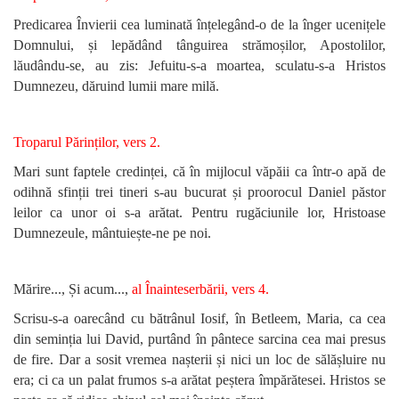
Predicarea Învierii cea luminată înțelegând-o de la înger ucenițele
Domnului, și lepădând tânguirea strămoșilor, Apostolilor,
lăudându-se, au zis: Jefuitu-s-a moartea, sculatu-s-a Hristos
Dumnezeu, dăruind lumii mare milă.
Troparul Părinților, vers 2.
Mari sunt faptele credinței, că în mijlocul văpăii ca într-o apă de
odihnă sfinții trei tineri s-au bucurat și proorocul Daniel păstor
leilor ca unor oi s-a arătat. Pentru rugăciunile lor, Hristoase
Dumnezeule, mântuiește-ne pe noi.
Mărire...,
Și acum...,
al Înainteserbării, vers 4.
Scrisu-s-a oarecând cu bătrânul Iosif, în Betleem, Maria, ca cea
din seminția lui David, purtând în pântece sarcina cea mai presus
de fire. Dar a sosit vremea nașterii și nici un loc de sălășluire nu
era; ci ca un palat frumos s-a arătat peștera împărătesei. Hristos se