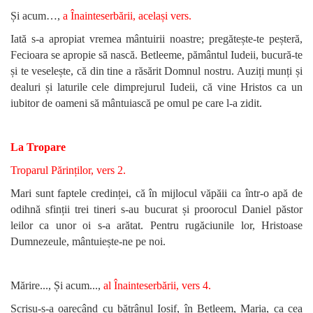
Și acum…,
a Înainteserbării, același vers.
Iată s-a apropiat vremea mântuirii noastre; pregătește-te peșteră,
Fecioara se apropie să nască. Betleeme, pământul Iudeii, bucură-te
și te veselește, că din tine a răsărit Domnul nostru. Auziți munți și
dealuri și laturile cele dimprejurul Iudeii, că vine Hristos ca un
iubitor de oameni să mântuiască pe omul pe care l-a zidit.
La Tropare
Troparul Părinților, vers 2.
Mari sunt faptele credinței, că în mijlocul văpăii ca într-o apă de
odihnă sfinții trei tineri s-au bucurat și proorocul Daniel păstor
leilor ca unor oi s-a arătat. Pentru rugăciunile lor, Hristoase
Dumnezeule, mântuiește-ne pe noi.
Mărire...,
Și acum...,
al Înainteserbării, vers 4.
Scrisu-s-a oarecând cu bătrânul Iosif, în Betleem, Maria, ca cea