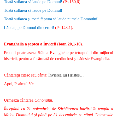
Toată suflarea să laude pe Domnul!
(Ps 150,6)
Toată suflarea să laude pe Domnul!
Toată suflarea şi toată făptura să laude numele Domnului!
Lăudaţi pe Domnul din ceruri!
(Ps 148,1).
Evanghelia a șaptea a Învierii (Ioan 20,1-10).
Preotul poate așeza Sfânta Evanghelie pe tetrapodul din mijlocul
bisericii, pentru a fi sărutată de credincioși și cădește Evanghelia.
Cântăreții citesc sau cântă:
Î
nvierea lui Hristos…
Apoi, Psalmul 50:
Urmează cântarea
Canonului.
Începând cu 21 noiembrie, de Sărbătoarea Intrării în templu a
Maicii Domnului și până pe 31 decembrie, se cântă Catavasiile