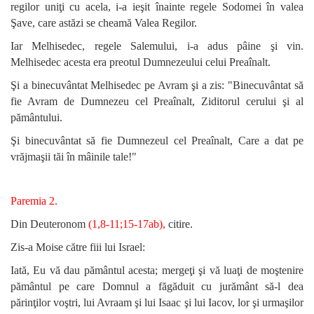
regilor uniţi cu acela, i-a ieşit înainte regele Sodomei în valea
Şave, care astăzi se cheamă Valea Regilor.
Iar Melhisedec, regele Salemului, i-a adus pâine şi vin.
Melhisedec acesta era preotul Dumnezeului celui Preaînalt.
Şi a binecuvântat Melhisedec pe Avram şi a zis: "Binecuvântat să
fie Avram de Dumnezeu cel Preaînalt, Ziditorul cerului şi al
pământului.
Şi binecuvântat să fie Dumnezeul cel Preaînalt, Care a dat pe
vrăjmaşii tăi în mâinile tale!"
Paremia 2.
Din Deuteronom
(1,8-11;15-17ab),
citire.
Zis-a Moise către fiii lui Israel:
Iată, Eu vă dau pământul acesta; mergeţi şi vă luaţi de moştenire
pământul pe care Domnul a făgăduit cu jurământ să-l dea
părinţilor voştri, lui Avraam şi lui Isaac şi lui Iacov, lor şi urmaşilor