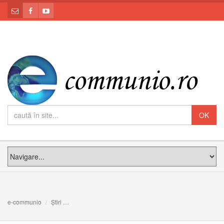
e-communio
Știri
Vecernia și Utrenia Duminicii dinaintea Nașterii Domnul