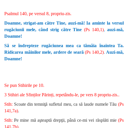
Psalmul 140, pe versul 8, propriu-zis.
Doamne, strigat-am către Tine, auzi-mă! Ia aminte la versul
rugăciunii mele, când strig către Tine
(Ps 140,1)
,
auzi-mă,
Doamne!
Să se îndrepteze rugăciunea mea ca tămâia înaintea Ta.
Ridicarea mâinilor mele, ardere de seară
(Ps 140,2)
.
Auzi-mă,
Doamne!
Se pun Stihirile pe 10.
3 Stihiri ale Sfinților Părinți, repetându-le, pe vers 8 propriu-zis..
Stih:
Scoate din temniţă sufletul meu, ca să laude numele Tău
(Ps
.
141,7a)
Stih:
Pe mine mă aşteaptă drepţii, până ce-mi vei răsplăti mie
(Ps
.
141,7b)