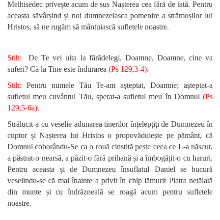
Melhisedec privește acum de sus Nașterea cea fără de tată. Pentru
aceasta săvârșind și noi dumnezeiasca pomenire a strămoșilor lui
Hristos, să ne rugăm să mântuiască sufletele noastre.
Stih:
De Te vei uita la fărădelegi, Doamne, Doamne, cine va
.
suferi? Că la Tine este îndurarea
(Ps 129,3-4)
Stih:
Pentru numele Tău Te-am aşteptat, Doamne; aşteptat-a
sufletul meu cuvântul Tău, sperat-a sufletul meu în Domnul
(Ps
.
129,5-6a)
Strălucit-a cu veselie adunarea tinerilor înțelepțiți de Dumnezeu în
cuptor și Nașterea lui Hristos o propovăduiește pe pământ, că
Domnul coborându-Se ca o rouă cinstită peste ceea ce L-a născut,
a păstrat-o nearsă, a păzit-o fără prihană și a îmbogățit-o cu haruri.
Pentru aceasta și de Dumnezeu însuflatul Daniel se bucură
veselindu-se că mai înainte a privit în chip lămurit Piatra netăiată
din munte și cu îndrăzneală se roagă acum pentru sufletele
noastre.