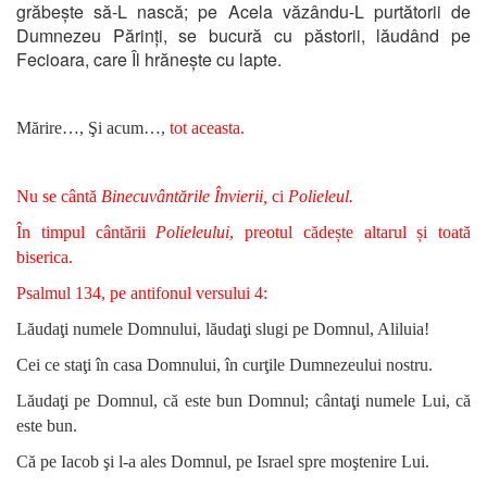
grăbește să-L nască; pe Acela văzându-L purtătorii de
Dumnezeu Părinți, se bucură cu păstorii, lăudând pe
Fecioara, care Îl hrănește cu lapte.
Mărire…, Şi acum…,
tot aceasta.
Nu se cântă
Binecuvântările Învierii,
ci
Polieleul.
În timpul cântării
Polieleului
, preotul cădește altarul și toată
biserica.
Psalmul 134, pe antifonul versului 4:
Lăudaţi numele Domnului, lăudaţi slugi pe Domnul, Aliluia!
Cei ce staţi în casa Domnului, în curţile Dumnezeului nostru.
Lăudaţi pe Domnul, că este bun Domnul; cântaţi numele Lui, că
este bun.
Că pe Iacob şi l-a ales Domnul, pe Israel spre moştenire Lui.