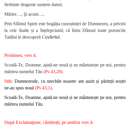
fierbinte dragoste suntem datori.
Mărire…, Şi acum…,
Prin Sfântul Spirit este bogăția cunoștinței de Dumnezeu, a privirii
la cele înalte și a înțelepciunii; că întru Dânsul toate poruncile
vântul.
Tatălui le descoperă Cu
Prohimen, vers 4.
Scoală-Te, Doamne, ajută-ne nouă și ne mântuiește pe noi, pen
tru
mărirea numelui Tău
(Ps 43,28)
.
Stih:
Dumnezeule, cu urechile noastre am auzit și părinții noștri
ne-au spus nouă
(Ps 43,1)
.
Scoală-Te, Doamne, ajută-ne nouă și ne mântuiește pe noi, pen
tru
mărirea numelui Tău.
După Exclamaţiune, cântăreții, pe antifon vers 4: