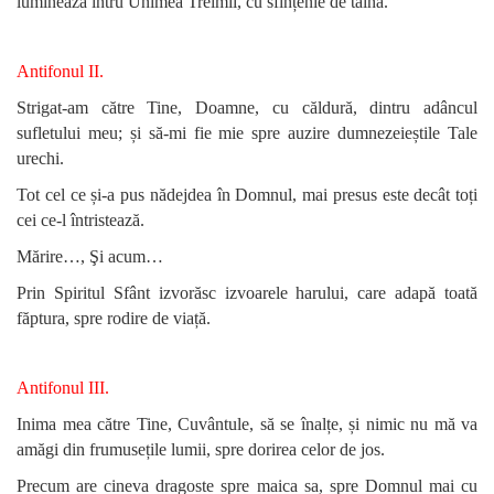
luminează întru Unimea Treimii, cu sfinț
enie de taină.
Antifonul II.
Strigat-am către Tine, Doamne, cu căldură, dintru
adâncul
sufletului meu; și să-mi fie mie spre auzire dumnezeieștile Tale
urechi.
Tot cel ce și-a pus nădejdea în
Domnul, mai presus este decât toți
cei ce-l întristează.
Mărire…, Şi acum…
Prin Spiritul Sfânt izvorăsc izvoarele harului, care adapă toată
făptura, spre rodire de viață.
Antifonul III.
Inima mea către Tine, Cuvântule, să se înalțe, și
nimic nu mă va
amăgi din frumusețile lumii, spre dorirea celor de jos.
Precum are cineva dragoste spre maica sa, spre Domnul mai cu