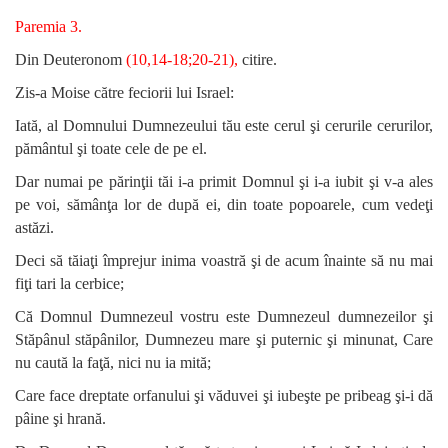
Paremia 3.
Din Deuteronom
(10,14-18;20-21),
citire.
Zis-a Moise către feciorii lui Israel:
Iată, al Domnului Dumnezeului tău este cerul şi cerurile cerurilor,
pământul şi toate cele de pe el.
Dar numai pe părinţii tăi i-a primit Domnul şi i-a iubit şi v-a ales
pe voi, sămânţa lor de după ei, din toate popoarele, cum vedeţi
astăzi.
Deci să tăiaţi împrejur inima voastră şi de acum înainte să nu mai
fiţi tari la cerbice;
Că Domnul Dumnezeul vostru este Dumnezeul dumnezeilor şi
Stăpânul stăpânilor, Dumnezeu mare şi puternic şi minunat, Care
nu caută la faţă, nici nu ia mită;
Care face dreptate orfanului şi văduvei şi iubeşte pe pribeag şi-i dă
pâine şi hrană.