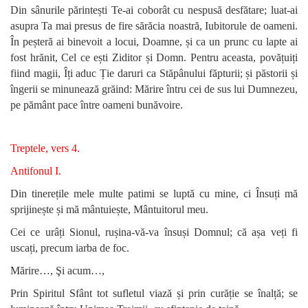
Din sânurile părintești Te-ai coborât cu nespusă desfătare; luat-ai
asupra Ta mai presus de fire sărăcia noastră, Iubitorule de oameni.
În peșteră ai binevoit a locui, Doamne, și ca un prunc cu lapte ai
fost hrănit, Cel ce ești Ziditor și Domn. Pentru aceasta, povățuiți
fiind magii, Îți aduc Ție daruri ca Stăpânului făpturii; și păstorii și
îngerii se minunează grăind: Mărire întru cei de sus lui Dumnezeu,
pe pământ pace între oameni bunăvoire.
Treptele, vers 4.
Antifonul I.
Din tinerețile mele multe patimi se luptă cu mine,
ci Însuți mă
sprijinește și mă mântuiește, Mântuitorul
meu.
Cei ce urâți Sionul, rușina-vă-va însuși Domnul; că așa veți fi
uscați, precum iarba de foc.
Mărire…, Şi acum…,
Prin Spiritul Sfânt tot sufletul viază și prin curăție
se înalță; se