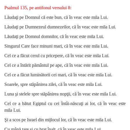
Psalmul 135, pe antifonul versului 8:
Lăudaţi pe Domnul că este bun, că în veac este mila Lui.
Lăudaţi pe Dumnezeul dumnezeilor, că în veac este mila Lui.
Lăudaţi pe Domnul domnilor, că în veac este mila Lui.
Singurul Care face minuni mari, că în veac este mila Lui.
Cel ce a făcut cerul cu pricepere, că în veac este mila Lui.
Cel ce a întărit pământul pe ape, că în veac este mila Lui.
Cel ce a făcut luminătorii cei mari, că în veac este mila Lui.
Soarele, spre stăpânirea zilei, că în veac este mila Lui.
Luna şi stelele spre stăpânirea nopţii, că în veac este mila Lui.
Cel ce a bătut Egiptul cu cei întâi-născuţi ai lor, că în veac este
mila Lui.
Şi a scos pe Israel din mijlocul lor, că în veac este mila Lui.
Cu mână tare şi cu braţ înalt, că în veac este mila Lui.