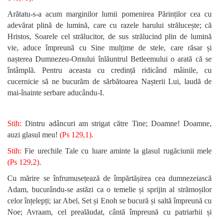
Arătatu-s-a acum marginilor lumii pomenirea Părinților cea cu
adevărat plină de lumină, care cu razele harului strălucește; că
Hristos, Soarele cel strălucitor, de sus strălucind plin de lumină
vie, aduce împreună cu Sine mulțime de stele, care răsar și
nașterea Dumnezeu-Omului înlăuntrul Betleemului o arată că se
întâmplă. Pentru aceasta cu credință ridicând mâinile, cu
cucernicie să ne bucurăm de sărbătoarea Nașterii Lui, laudă de
mai-înainte serbare aducându-I.
Stih:
Dintru adâncuri am strigat către Tine; Doamne! Doamne,
auzi glasul meu!
(Ps 129,1).
Stih:
Fie urechile Tale cu luare aminte la glasul rugăciunii mele
.
(Ps 129,2)
Cu mărire se înfrumusețează de împărtășirea cea dumnezeiască
Adam, bucurându-se astăzi ca o temelie și sprijin al strămoșilor
celor înțelepți; iar Abel, Set și Enoh se bucură și saltă împreună cu
Noe; Avraam, cel prealăudat, cântă împreună cu patriarhii și