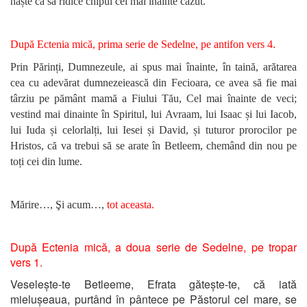
naște ca să ridice chipul cel mai înainte căzut.
După Ectenia mică,
prima serie de Sedelne, pe antifon vers 4.
Prin Părinți, Dumnezeule, ai spus mai înainte, în taină, arătarea
cea cu adevărat dumnezeiească din Fecioara, ce avea să fie mai
târziu pe pământ mamă a Fiului Tău, Cel mai înainte de veci;
vestind mai dinainte în Spiritul, lui Avraam, lui Isaac și lui Iacob,
lui Iuda și celorlalți, lui Iesei și David, și tuturor prorocilor pe
Hristos, că va trebui să se arate în Betleem, chemând din nou pe
toți cei din lume
.
Mărire…,
Şi acum…,
tot aceasta.
După Ectenia mică,
a doua serie de Sedelne, pe tropar
vers 1.
Veselește-te Betleeme, Efrata gătește-te, că iată
mielușeaua, purtând în pântece pe Păstorul cel mare, se