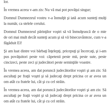
lor.
În vremea aceea v-am zis: Nu vă mai pot povăţui singur;
Domnul Dumnezeul vostru v-a înmulţit şi iată acum sunteţi mulţi
la număr, ca stelele cerului.
Domnul Dumnezeul părinţilor voştri să vă înmulţească de o mie
de ori mai mult decât sunteţi acum şi să vă binecuvânteze, cum v-a
făgăduit El!
Şi am luat dintre voi bărbaţi înţelepţi, pricepuţi şi încercaţi, şi i-am
pus povăţuitori peste voi: căpetenii peste mii, peste sute, peste
cincizeci, peste zeci şi judecători peste seminţiile voastre.
În vremea aceea, am dat poruncă judecătorilor voştri şi am zis: Să
ascultaţi pe fraţii voştri şi să judecaţi drept pricina ce ar avea un
om atât cu fratele lui, cât şi cu cel străin.
În vremea aceea, am dat poruncă judecătorilor voştri şi am zis: Să
ascultaţi pe fraţii voştri şi să judecaţi drept pricina ce ar avea un
om atât cu fratele lui, cât şi cu cel străin.