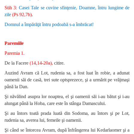
Stih 3:
Casei Tale se cuvine sfinţenie, Doamne, întru lungime de
zile
(Ps 92,7b)
.
Domnul a împărăţit întru podoabă s-a îmbrăcat!
Paremiile
Paremia 1.
De la Facere
(14,14-20a),
citire.
Auzind Avram că Lot, rudenia sa, a fost luat în robie, a adunat
oamenii săi de casă, trei sute optsprezece, şi a urmărit pe vrăjmaşi
până la Dan.
Şi năvălind asupra lor noaptea, el şi oamenii săi i-au bătut şi i-au
alungat până la Hoba, care este în stânga Damascului.
Şi au întors toată prada luată din Sodoma, au întors şi pe Lot,
rudenia sa, averea lui, femeile şi oamenii.
Şi când se întorcea Avram, după înfrângerea lui Kedarlaomer şi a