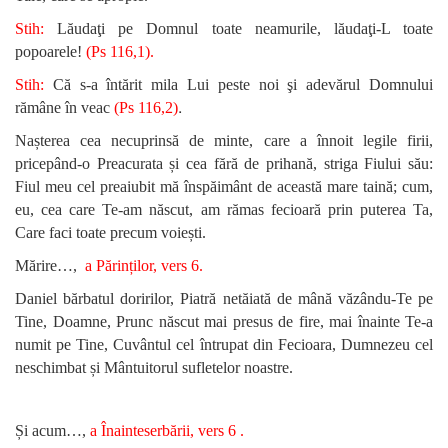
Stih:
Lăudaţi pe Domnul toate neamurile, lăudaţi-L toate
popoarele!
(Ps 116,1).
Stih:
Că s-a întărit mila Lui peste noi şi adevărul Domnului
.
rămâne în veac
(Ps 116,2)
Nașterea cea necuprinsă de minte, care a înnoit legile firii,
pricepând-o Preacurata și cea fără de prihană, striga Fiului său:
Fiul meu cel preaiubit mă înspăimânt de această mare taină; cum,
eu, cea care Te-am născut, am rămas fecioară prin puterea Ta,
Care faci toate precum voiești.
Mărire…,
a Părinților, vers 6.
Daniel bărbatul doririlor, Piatră netăiată de mână văzându-Te pe
Tine, Doamne, Prunc născut mai presus de fire, mai înainte Te-a
numit pe Tine, Cuvântul cel întrupat din Fecioara, Dumnezeu cel
neschimbat și Mântuitorul sufletelor noastre.
Și acum…,
a Înainteserbării, vers 6 .