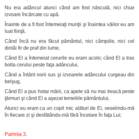
Nu era adâncul atunci când am fost născută, nici chiar
izvoare încărcate cu apă.
Înainte de a fi fost întemeiaţi munţii şi înaintea văilor eu am
luat fiinţă.
Când încă nu era făcut pământul, nici câmpiile, nici cel
dintâi fir de praf din lume,
Când El a întemeiat cerurile eu eram acolo; când El a tras
bolta cerului peste faţa adâncului,
Când a întărit norii sus şi izvoarele adâncului curgeau din
belşug,
Când El a pus hotar mării, ca apele să nu mai treacă peste
ţărmuri şi când El a aşezat temeliile pământului,
Atunci eu eram ca un copil mic alături de El, veselindu-mă
în fiecare zi şi desfătându-mă fără încetare în faţa Lui;
Parimia 3.