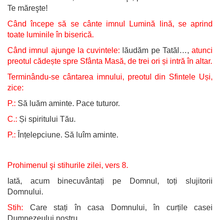
Te măreşte!
Când începe să se cânte imnul Lumină lină, se aprind
toate luminile în biserică.
Când imnul ajunge la cuvintele:
lăudăm pe Tatăl…,
atunci
preotul cădește spre Sfânta Masă, de trei ori și intră în altar.
Terminându-se cântarea imnului, preotul din Sfintele Uși,
zice:
P.:
Să luăm aminte. Pace tuturor.
C.:
Și spiritului Tău.
P.:
Înțelepciune. Să luîm aminte.
Prohimenul şi stihurile zilei, vers 8.
Iată, acum binecuvântați pe Domnul, toți slujitorii
Domnului.
Stih:
Care stați în casa Domnului, în curțile casei
Dumnezeului nostru.