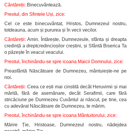
Cântăreții:
Binecuvântează.
Preotul, din Sfintele Uși, zice:
Cel ce este binecuvântat, Hristos, Dumnezeul nostru,
totdeauna, acum și pururea și în vecii vecilor.
Cântăreții:
Amin. Întărește, Dumnezeule, sfânta și dreapta
credință a dreptcredincioșilor creștini, și Sfântă Biserica Ta
o păzește în veacul veacului.
Preotul, închinându-se spre icoana Maicii Domnului, zice:
Preasfântă Născătoare de Dumnezeu, mântuiește-ne pe
noi.
Cântăreții:
Ceea ce ești mai cinstită decât Heruvimii și mai
mărită, fără de asemănare, decât Serafimii, care fără
stricăciune pe Dumnezeu Cuvântul ai născut, pe tine, cea
cu adevărat Născătoare de Dumnezeu, te mărim.
Preotul, închinându-se spre icoana Mântuitorului, zice:
Mărire Ție, Hristoase, Dumnezeul nostru, nădejdea