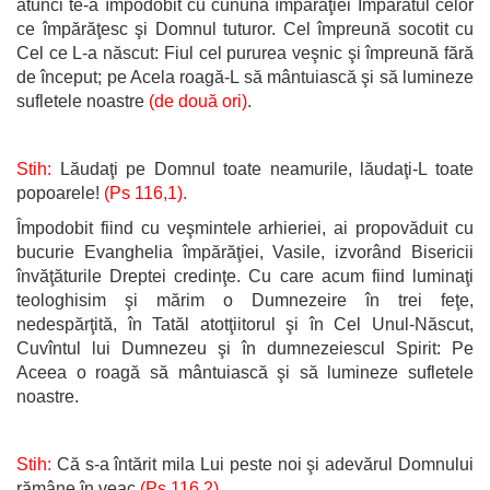
atunci te-a împodobit cu cununa împărăţiei Împăratul celor
ce împărăţesc şi Domnul tuturor. Cel împreună socotit cu
Cel ce L-a născut: Fiul cel pururea veşnic şi împreună fără
de început; pe Acela roagă-L să mântuiască şi să lumineze
sufletele noastre
(de două ori)
.
Stih:
Lăudaţi pe Domnul toate neamurile, lăudaţi-L toate
popoarele!
(Ps 116,1).
Împodobit fiind cu veşmintele arhieriei, ai propovăduit cu
bucurie Evanghelia împărăţiei, Vasile, izvorând Bisericii
învăţăturile Dreptei credinţe. Cu care acum fiind luminaţi
teologhisim şi mărim o Dumnezeire în trei feţe,
nedespărţită, în Tatăl atotţiitorul şi în Cel Unul-Născut,
Cuvîntul lui Dumnezeu şi în dumnezeiescul Spirit: Pe
Aceea o roagă să mântuiască şi să lumineze sufletele
noastre.
Stih:
Că s-a întărit mila Lui peste noi şi adevărul Domnului
rămâne în veac
(Ps 116,2)
.