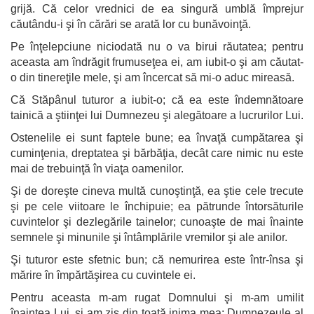
grijă. Că celor vrednici de ea singură umblă împrejur
căutându-i şi în cărări se arată lor cu bunăvoinţă.
Pe înţelepciune niciodată nu o va birui răutatea; pentru
aceasta am îndrăgit frumuseţea ei, am iubit-o şi am căutat-
o din tinereţile mele, şi am încercat să mi-o aduc mireasă.
Că Stăpânul tuturor a iubit-o; că ea este îndemnătoare
tainică a ştiinţei lui Dumnezeu şi alegătoare a lucrurilor Lui.
Ostenelile ei sunt faptele bune; ea învaţă cumpătarea şi
cuminţenia, dreptatea şi bărbăţia, decât care nimic nu este
mai de trebuinţă în viaţa oamenilor.
Şi de doreşte cineva multă cunoştinţă, ea ştie cele trecute
şi pe cele viitoare le închipuie; ea pătrunde întorsăturile
cuvintelor şi dezlegările tainelor; cunoaşte de mai înainte
semnele şi minunile şi întâmplările vremilor şi ale anilor.
Şi tuturor este sfetnic bun; că nemurirea este într-însa şi
mărire în împărtăşirea cu cuvintele ei.
Pentru aceasta m-am rugat Domnului şi m-am umilit
înaintea Lui, şi am zis din toată inima mea: Dumnezeule al