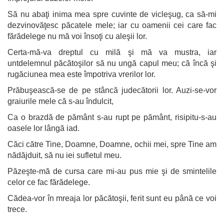
Să nu abaţi inima mea spre cuvinte de vicleşug, ca să-mi
dezvinovăţesc păcatele mele; iar cu oamenii cei care fac
fărădelege nu mă voi însoţi cu aleşii lor.
Certa-mă-va dreptul cu milă şi mă va mustra, iar
untdelemnul păcătoşilor să nu ungă capul meu; că încă şi
rugăciunea mea este împotriva vrerilor lor.
Prăbuşească-se de pe stâncă judecătorii lor. Auzi-se-vor
graiurile mele că s-au îndulcit,
Ca o brazdă de pământ s-au rupt pe pământ, risipitu-s-au
oasele lor lângă iad.
Căci către Tine, Doamne, Doamne, ochii mei, spre Tine am
nădăjduit, să nu iei sufletul meu.
Păzeşte-mă de cursa care mi-au pus mie şi de smintelile
celor ce fac fărădelege.
Cădea-vor în mreaja lor păcătoşii, ferit sunt eu până ce voi
trece.