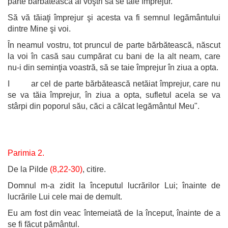
parte bărbătească ai voştri să se taie împrejur.
Să vă tăiaţi împrejur şi acesta va fi semnul legământului
dintre Mine şi voi.
În neamul vostru, tot pruncul de parte bărbătească, născut
la voi în casă sau cumpărat cu bani de la alt neam, care
nu-i din seminţia voastră, să se taie împrejur în ziua a opta.
I ar cel de parte bărbătească netăiat împrejur, care nu
se va tăia împrejur, în ziua a opta, sufletul acela se va
stârpi din poporul său, căci a călcat legământul Meu".
Parimia 2.
De la Pilde
(8,22-30)
, citire.
Domnul m-a zidit la începutul lucrărilor Lui; înainte de
lucrările Lui cele mai de demult.
Eu am fost din veac întemeiată de la început, înainte de a
se fi făcut pământul.