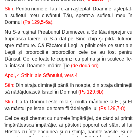
Stih:
Pentru numele Tău Te-am aşteptat, Doamne; aşteptat-
a sufletul meu cuvântul Tău, sperat-a sufletul meu în
Domnul
(Ps 129,5-6a)
.
Nu S-a ruşinat Preabunul Dumnezeu a Se tăia împrejur cu
trupească tăiere; ci S-a dat pe Sine chip şi pildă tuturor,
spre mântuire. Că Făcătorul Legii a plinit cele ce sunt ale
Legii şi proorociile proorocilor, cele ce au fost pentru
Dânsul. Cel ce toate le cuprinzi cu palma şi în scutece Te-
ai înfăşat, Doamne, mărire Ţie
(de două ori)
.
Apoi, 4 Stihiri ale Sfântului, vers 4
Stih:
Din straja dimineţii până în noapte, din straja dimineţii
să nădăjduiască Israel în Domnul
(Ps 129,6b)
.
Stih:
Că la Domnul este mila şi multă mântuire la El; şi El
va mântui pe Israel de toate fărădelegile lui
(Ps 129,7-8)
.
Cel ce eşti chemat cu numele împărăţiei, de când ai primit
împărăteasca împărăţie, ai păstorit poporul cel sfânt al lui
Hristos cu înţelepciunea şi cu ştiinţa, părinte Vasile. Şi de