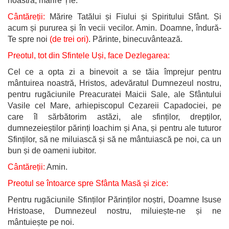
noastră, mărire Ție.
Cântăreții:
Mărire Tatălui și Fiului și Spiritului Sfânt. Și
acum și pururea și în vecii vecilor. Amin. Doamne, îndură-
Te spre noi
(de trei ori)
. Părinte, binecuvântează.
Preotul, tot din Sfintele Uși, face Dezlegarea:
Cel ce a opta zi a binevoit a se tăia împrejur pentru
mântuirea noastră, Hristos, adevăratul Dumnezeul nostru,
pentru rugăciunile Preacuratei Maicii Sale, ale Sfântului
Vasile cel Mare, arhiepiscopul Cezareii Capadociei, pe
care îl sărbătorim astăzi, ale sfinților, drepților,
dumnezeieștilor părinți Ioachim și Ana, și pentru ale tuturor
Sfinților, să ne miluiască și să ne mântuiască pe noi, ca un
bun și de oameni iubitor.
Cântăreții:
Amin.
Preotul se întoarce spre Sfânta Masă și zice:
Pentru rugăciunile Sfinților Părinților noștri, Doamne Isuse
Hristoase, Dumnezeul nostru, miluiește-ne și ne
mântuiește pe noi.