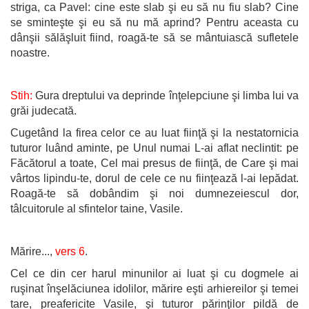
striga, ca Pavel: cine este slab şi eu să nu fiu slab? Cine
se sminteşte şi eu să nu mă aprind? Pentru aceasta cu
dânşii sălăşluit fiind, roagă-te să se mântuiască sufletele
noastre.
Stih:
Gura dreptului va deprinde înţelepciune şi limba lui va
grăi judecată.
Cugetând la firea celor ce au luat fiinţă şi la nestatornicia
tuturor luând aminte, pe Unul numai L-ai aflat neclintit: pe
Făcătorul a toate, Cel mai presus de fiinţă, de Care şi mai
vârtos lipindu-te, dorul de cele ce nu fiinţează l-ai lepădat.
Roagă-te să dobândim şi noi dumnezeiescul dor,
tâlcuitorule al sfintelor taine, Vasile.
Mărire...,
vers 6
.
Cel ce din cer harul minunilor ai luat şi cu dogmele ai
ruşinat înşelăciunea idolilor, mărire eşti arhiereilor şi temei
tare, preafericite Vasile, şi tuturor părinţilor pildă de