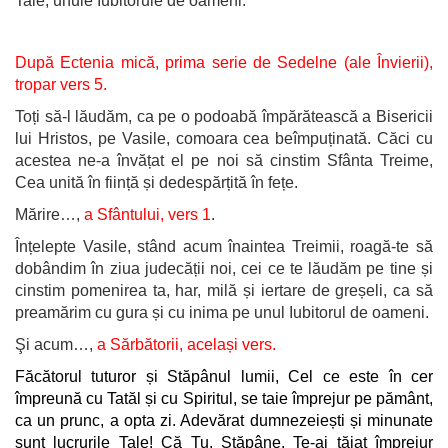
Tale, unule Iubitorule de oameni.
După Ectenia mică,
prima serie de Sedelne (ale Învierii),
tropar vers 5.
Toți să-l lăudăm, ca pe o podoabă împărătească a Bisericii
lui Hristos, pe Vasile, comoara cea beîmpuținată. Căci cu
acestea ne-a învățat el pe noi să cinstim Sfânta Treime,
Cea unită în ființă și dedespărțită în fețe.
Mărire…,
a Sfântului, vers 1
.
Înțelepte Vasile, stând acum înaintea Treimii, roagă-te să
dobândim în ziua judecății noi, cei ce te lăudăm pe tine și
cinstim pomenirea ta, har, milă și iertare de greșeli, ca să
preamărim cu gura și cu inima pe unul Iubitorul de oameni.
Şi acum…,
a Sărbătorii, același vers.
Făcătorul tuturor și Stăpânul lumii, Cel ce este în cer
împreună cu Tatăl și cu Spiritul, se taie împrejur pe pământ,
ca un prunc, a opta zi. Adevărat dumnezeiești și minunate
sunt lucrurile Tale! Că Tu, Stăpâne, Te-ai tăiat împrejur