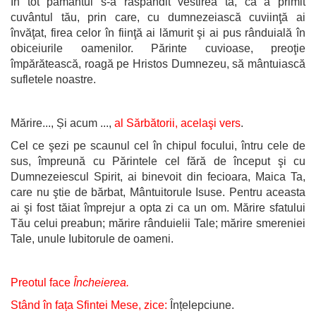
În tot pământul s-a răspândit vestirea ta, că a primit
cuvântul tău, prin care, cu dumnezeiască cuviinţă ai
învăţat, firea celor în fiinţă ai lămurit şi ai pus rânduială în
obiceiurile oamenilor. Părinte cuvioase, preoţie
împărătească, roagă pe Hristos Dumnezeu, să mântuiască
sufletele noastre.
Mărire..., Și acum ...,
al Sărbătorii, acelaşi vers
.
Cel ce şezi pe scaunul cel în chipul focului, întru cele de
sus, împreună cu Părintele cel fără de început şi cu
Dumnezeiescul Spirit, ai binevoit din fecioara, Maica Ta,
care nu ştie de bărbat, Mântuitorule Isuse. Pentru aceasta
ai şi fost tăiat împrejur a opta zi ca un om. Mărire sfatului
Tău celui preabun; mărire rânduielii Tale; mărire smereniei
Tale, unule Iubitorule de oameni.
Preotul face
Încheierea.
Stând în fața Sfintei Mese, zice:
Înțelepciune.