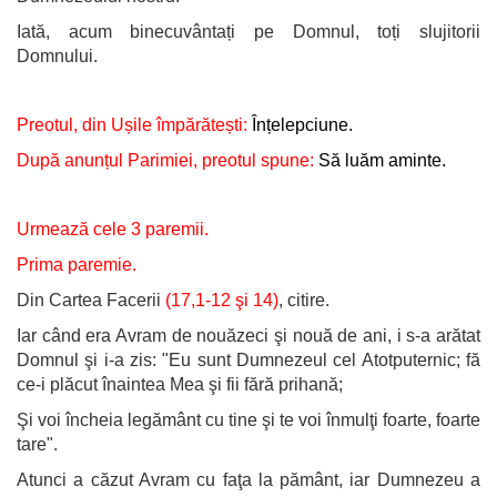
Iată, acum binecuvântați pe Domnul, toți slujitorii
Domnului.
Preotul, din Ușile împărătești:
Înțelepciune.
După anunțul Parimiei, preotul spune:
Să luăm aminte.
Urmează cele 3 paremii.
Prima paremie.
Din Cartea Facerii
(17,1-12 şi 14)
, citire.
Iar când era Avram de nouăzeci şi nouă de ani, i s-a arătat
Domnul şi i-a zis: "Eu sunt Dumnezeul cel Atotputernic; fă
ce-i plăcut înaintea Mea şi fii fără prihană;
Şi voi încheia legământ cu tine şi te voi înmulţi foarte, foarte
tare".
Atunci a căzut Avram cu faţa la pământ, iar Dumnezeu a