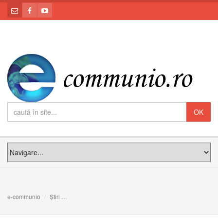
e-communio
Știri
Vecernia și Utrenia Sărbătorii Tăierii împrejur a Domnului