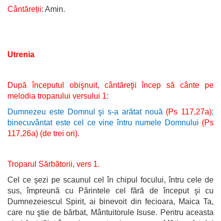
Cântăreții:
Amin.
Utrenia
După începutul obişnuit, cântăreţii încep să cânte pe
melodia troparului versului 1:
Dumnezeu este Domnul şi s-a arătat nouă
(Ps 117,27a)
;
binecuvântat este cel ce vine întru numele Domnului
(Ps
117,26a)
(de trei ori)
.
Troparul Sărbătorii, vers 1.
Cel ce şezi pe scaunul cel în chipul focului, întru cele de
sus, împreună cu Părintele cel fără de început şi cu
Dumnezeiescul Spirit, ai binevoit din fecioara, Maica Ta,
care nu ştie de bărbat, Mântuitorule Isuse. Pentru aceasta