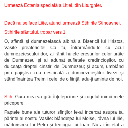
Urmează Ectenia specială a Litiei, din Liturghier.
Dacă nu se face Litie, atunci urmează Stihirile Stihoavnei.
Stihirile sfântului, tropar vers 1.
O, sfântă şi dumnezeiască albină a Bisericii lui Hristos,
Vasile preafericite! Că tu, întrarmându-te cu acul
dumnezeiescului dor, ai rănit hulele eresurilor celor urâte
de Dumnezeu şi ai adunat sufletele credincioşilor, cu
dulceaţa dreptei cinstiri de Dumnezeu; şi acum, umblând
prin pajiştea cea nestricată a dumnezeieştilor livezi şi
stând înaintea Treimii celei de o fiinţă, adu-ţi aminte de noi.
Stih:
Gura mea va grăi înţelepciune şi cugetul inimii mele
pricepere.
Faptele bune ale tuturor sfinţilor le-ai încercat asupra ta,
părinte al nostru Vasile: blândeţea lui Moise, râvna lui Ilie,
mărturisirea lui Petru şi teologia lui Ioan. Nu ai încetat a