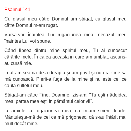
Psalmul 141
Cu glasul meu către Domnul am strigat, cu glasul meu
către Domnul m-am rugat.
Vărsa-voi înaintea Lui rugăciunea mea, necazul meu
înaintea Lui voi spune.
Când lipsea dintru mine spiritul meu, Tu ai cunoscut
cărările mele. În calea aceasta în care am umblat, ascuns-
au cursă mie.
Luat-am seama de-a dreapta şi am privit şi nu era cine să
mă cunoască. Pierit-a fuga de la mine şi nu este cel ce
caută sufletul meu.
Strigat-am către Tine, Doamne, zis-am: "Tu eşti nădejdea
mea, partea mea eşti în pământul celor vii".
Ia aminte la rugăciunea mea, că m-am smerit foarte.
Mântuieşte-mă de cei ce mă prigonesc, că s-au întărit mai
mult decât mine.