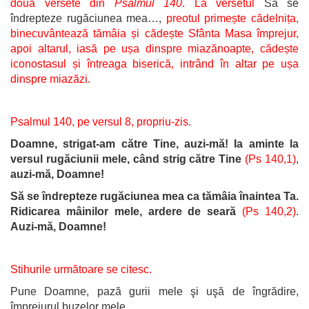
două versete din
Psalmul 140
. La versetul
Să se
îndrepteze rugăciunea mea…,
preotul primește cădelnița,
binecuvântează tămâia și cădește Sfânta Masa împrejur,
apoi altarul, iasă pe ușa dinspre miazănoapte, cădește
iconostasul și întreaga biserică, intrând în altar pe ușa
dinspre miazăzi.
Psalmul 140, pe versul 8, propriu-zis.
Doamne, strigat-am către Tine, auzi-mă! Ia aminte la
versul rugăciunii mele, când strig către Tine
(Ps 140,1)
,
auzi-mă, Doamne!
Să se îndrepteze rugăciunea mea ca tămâia înaintea Ta.
Ridicarea mâinilor mele, ardere de seară
(Ps 140,2)
.
Auzi-mă, Doamne!
Stihurile următoare se citesc.
Pune Doamne, pază gurii mele şi uşă de îngrădire,
împrejurul buzelor mele.