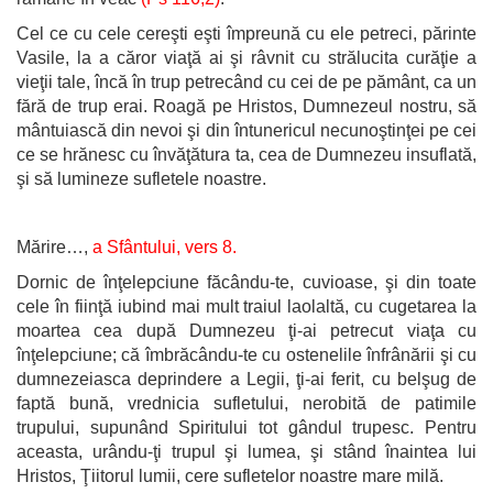
Cel ce cu cele cereşti eşti împreună cu ele petreci, părinte
Vasile, la a căror viaţă ai şi râvnit cu strălucita curăţie a
vieţii tale, încă în trup petrecând cu cei de pe pământ, ca un
fără de trup erai. Roagă pe Hristos, Dumnezeul nostru, să
mântuiască din nevoi şi din întunericul necunoştinţei pe cei
ce se hrănesc cu învăţătura ta, cea de Dumnezeu insuflată,
şi să lumineze sufletele noastre.
Mărire…,
a Sfântului, vers 8.
Dornic de înţelepciune făcându-te, cuvioase, şi din toate
cele în fiinţă iubind mai mult traiul laolaltă, cu cugetarea la
moartea cea după Dumnezeu ţi-ai petrecut viaţa cu
înţelepciune; că îmbrăcându-te cu ostenelile înfrânării şi cu
dumnezeiasca deprindere a Legii, ţi-ai ferit, cu belşug de
faptă bună, vrednicia sufletului, nerobită de patimile
trupului, supunând Spiritului tot gândul trupesc. Pentru
aceasta, urându-ţi trupul şi lumea, şi stând înaintea lui
Hristos, Ţiitorul lumii, cere sufletelor noastre mare milă.