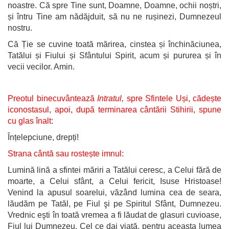
noastre. Că spre Tine sunt, Doamne, Doamne, ochii noștri,
și întru Tine am nădăjduit, să nu ne rușinezi, Dumnezeul
nostru.
Că Ție se cuvine toată mărirea, cinstea și închinăciunea,
Tatălui și Fiului și Sfântului Spirit, acum și pururea și în
vecii vecilor. Amin.
Preotul binecuvântează
Intratul,
spre Sfintele Uși, cădește
iconostasul, apoi, după terminarea cântării Stihirii, spune
cu glas înalt:
Înțelepciune, drepți!
Strana cântă sau rostește imnul:
Lumină lină a sfintei măriri a Tatălui ceresc, a Celui fără de
moarte, a Celui sfânt, a Celui fericit, Isuse Hristoase!
Venind la apusul soarelui, văzând lumina cea de seara,
lăudăm pe Tatăl, pe Fiul şi pe Spiritul Sfânt, Dumnezeu.
Vrednic eşti în toată vremea a fi lăudat de glasuri cuvioase,
Fiul lui Dumnezeu, Cel ce dai viaţă, pentru aceasta lumea