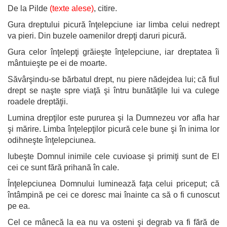
De la Pilde
(texte alese)
, citire.
Gura dreptului picură înţelepciune iar limba celui nedrept
va pieri. Din buzele oamenilor drepţi daruri picură.
Gura celor înţelepţi grăieşte înţelepciune, iar dreptatea îi
mântuieşte pe ei de moarte.
Săvârşindu-se bărbatul drept, nu piere nădejdea lui; că fiul
drept se naşte spre viaţă şi întru bunătăţile lui va culege
roadele dreptăţii.
Lumina drepţilor este pururea şi la Dumnezeu vor afla har
şi mărire. Limba înţelepţilor picură cele bune şi în inima lor
odihneşte înţelepciunea.
Iubeşte Domnul inimile cele cuvioase şi primiţi sunt de El
cei ce sunt fără prihană în cale.
Înţelepciunea Domnului luminează faţa celui priceput; că
întâmpină pe cei ce doresc mai înainte ca să o fi cunoscut
pe ea.
Cel ce mânecă la ea nu va osteni şi degrab va fi fără de