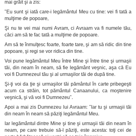
mai grăit şi a zis:
"Eu sunt şi iată care-i legământul Meu cu tine: vei fi tată a
mulţime de popoare,
Şi nu te vei mai numi Avram, ci Avraam va fi numele tău,
căci am să te fac tată a mulţime de popoare.
Am să te înmulţesc foarte, foarte tare, şi am să ridic din tine
popoare, şi regi se vor ridica din tine.
Voi pune legământul Meu între Mine şi între tine şi urmaşii
tăi, din neam în neam, să fie legământ veşnic, aşa că Eu
voi fi Dumnezeul tău şi al urmaşilor tăi de după tine.
Şi-ţi voi da ţie şi urmaşilor tăi pământul în carte pribegeşti
acum ca străin, tot pământul Canaanului, ca moştenire
veşnică, şi vă voi fi Dumnezeu".
Apoi a mai zis Dumnezeu lui Avraam: "Iar tu şi urmaşii tăi
din neam în neam să păziţi legământul Meu.
Iar legământul dintre Mine şi tine şi urmaşii tăi din neam în
neam, pe care trebuie să-l păziţi, este acesta: toţi cei de