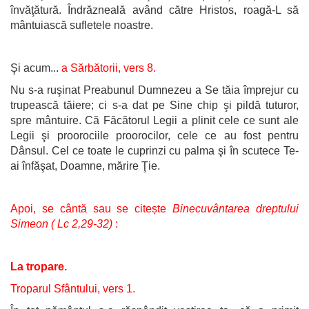
învăţătură. Îndrăzneală având către Hristos, roagă-L să
mântuiască sufletele noastre.
Şi acum...
a Sărbătorii, vers 8.
Nu s-a ruşinat Preabunul Dumnezeu a Se tăia împrejur cu
trupească tăiere; ci s-a dat pe Sine chip şi pildă tuturor,
spre mântuire. Că Făcătorul Legii a plinit cele ce sunt ale
Legii şi proorociile proorocilor, cele ce au fost pentru
Dânsul. Cel ce toate le cuprinzi cu palma şi în scutece Te-
ai înfăşat, Doamne, mărire Ţie.
Apoi, se cântă sau se citește
Binecuvântarea dreptului
Simeon ( Lc 2,29-32)
:
La tropare.
Troparul Sfântului, vers 1.