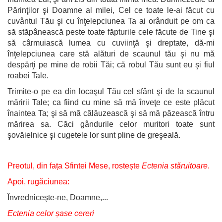
Părinţilor şi Doamne al milei, Cel ce toate le-ai făcut cu
cuvântul Tău şi cu înţelepciunea Ta ai orânduit pe om ca
să stăpânească peste toate făpturile cele făcute de Tine şi
să cârmuiască lumea cu cuviinţă şi dreptate, dă-mi
înţelepciunea care stă alături de scaunul tău şi nu mă
despărţi pe mine de robii Tăi; că robul Tău sunt eu şi fiul
roabei Tale.
Trimite-o pe ea din locaşul Tău cel sfânt şi de la scaunul
măririi Tale; ca fiind cu mine să mă înveţe ce este plăcut
înaintea Ta; şi să mă călăuzească şi să mă păzească întru
mărirea sa. Căci gândurile celor muritori toate sunt
şovăielnice şi cugetele lor sunt pline de greşeală.
Preotul, din fața Sfintei Mese, rostește
Ectenia stăruitoare
.
Apoi, rugăciunea:
Învredniceşte-ne, Doamne,...
Ectenia celor șase cereri