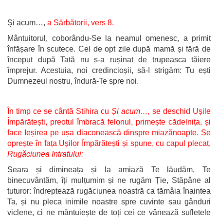
Şi acum…,
a Sărbătorii, vers 8.
Mântuitorul, coborându-Se la neamul omenesc, a primit
înfășare în scutece. Cel de opt zile după mamă și fără de
început după Tată nu s-a rușinat de trupeasca tăiere
împrejur. Acestuia, noi credincioșii, să-I strigăm: Tu ești
Dumnezeul nostru, îndură-Te spre noi.
În timp ce se cântă Stihira cu
Și acum…,
se deschid Ușile
Împărătești, preotul îmbracă felonul, primește cădelnița, și
face Ieșirea pe ușa diaconească dinspre miazănoapte. Se
oprește în fața Ușilor Împărătești și spune, cu capul plecat,
Rugăciunea Intratului:
Seara și dimineața și la amiază Te lăudăm, Te
binecuvântăm, îți mulțumim și ne rugăm Ție, Stăpâne al
tuturor: îndreptează rugăciunea noastră ca tămâia înaintea
Ta, și nu pleca inimile noastre spre cuvinte sau gânduri
viclene, ci ne mântuiește de toți cei ce vânează sufletele