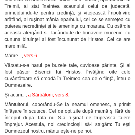
Treimii, ai stat înaintea scaunului celui de judecată,
primejduindu-te pentru credinţă; şi vitejească împotrivire
arătând, ai ruşinat mânia eparhului, cel ce se semeţea cu
puterea necredinţei şi te ameninţa cu moartea. Cu osârdie
aceasta alergând și făcându-te de bunăvoie mucenic, cu
cununa biruinţei ai fost încununat de Hristos, Cel ce are
mare milă.
Mărire...,
vers 6
.
Vărsatu-s-a harul pe buzele tale, cuvioase părinte, Şi ai
fost păstor Bisericii lui Hristos, învăţând oile cele
cuvântătoare să creadă în Treimea cea de o fiinţă, întru o
Dumnezeire.
Şi acum...,
a Sărbătorii, vers 8.
Mântuitorul, coborându-Se la neamul omenesc, a primit
înfăşare în scutece. Cel de opt zile după mamă şi fără de
început după Tată nu S-a ruşinat de trupeasca tăiere
împrejur. Acestuia, noi credincioşii să-I strigăm: Tu eşti
Dumnezeul nostru, mântuieşte-ne pe noi.