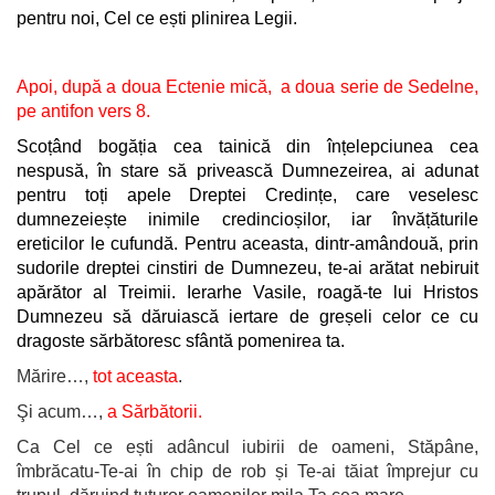
pentru noi, Cel ce ești plinirea Legii.
Apoi, după a doua Ectenie mică, a doua serie de Sedelne,
pe antifon vers 8.
Scoțând bogăția cea tainică din înțelepciunea cea
nespusă, în stare să privească Dumnezeirea, ai adunat
pentru toți apele Dreptei Credințe, care veselesc
dumnezeiește inimile credincioșilor, iar învățăturile
ereticilor le cufundă. Pentru aceasta, dintr-amândouă, prin
sudorile dreptei cinstiri de Dumnezeu, te-ai arătat nebiruit
apărător al Treimii. Ierarhe Vasile, roagă-te lui Hristos
Dumnezeu să dăruiască iertare de greșeli celor ce cu
dragoste sărbătoresc sfântă pomenirea ta.
Mărire…,
tot aceasta
.
Şi acum…,
a Sărbătorii.
Ca Cel ce ești adâncul iubirii de oameni, Stăpâne,
îmbrăcatu-Te-ai în chip de rob și Te-ai tăiat împrejur cu