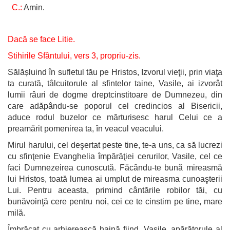
C.:
Amin.
Dacă se face Litie.
Stihirile Sfântului, vers 3, propriu-zis.
Sălășluind în sufletul tău pe Hristos, Izvorul vieţii, prin viaţa
ta curată, tâlcuitorule al sfintelor taine, Vasile, ai izvorât
lumii râuri de dogme dreptcinstitoare de Dumnezeu, din
care adăpându-se poporul cel credincios al Bisericii,
aduce rodul buzelor ce mărturisesc harul Celui ce a
preamărit pomenirea ta, în veacul veacului.
Mirul harului, cel deşertat peste tine, te-a uns, ca să lucrezi
cu sfinţenie Evanghelia împărăţiei cerurilor, Vasile, cel ce
faci Dumnezeirea cunoscută. Făcându-te bună mireasmă
lui Hristos, toată lumea ai umplut de mireasma cunoaşterii
Lui. Pentru aceasta, primind cântările robilor tăi, cu
bunăvoinţă cere pentru noi, cei ce te cinstim pe tine, mare
milă.
Îmbrăcat cu arhierească haină fiind, Vasile, apărătorule al