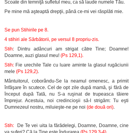
Scoate din temniţă sufletul meu, ca să laude numele Tău.
Pe mine mă aşteaptă drepţii, până ce-mi vei răsplăti mie.
Se pun Stihirile pe 8.
4 stihiri ale Sărbătorii, pe versul 8 propriu-zis.
Stih
: Dintru adâncuri am strigat către Tine; Doamne!
Doamne, auzi glasul meu!
(Ps 129,1).
Stih:
Fie urechile Tale cu luare aminte la glasul rugăciunii
mele
(Ps 129,2)
.
Mântuitorul, coborându-Se la neamul omenesc, a primit
înfăşare în scutece. Cel de opt zile după mamă, şi fără de
început după Tată, nu S-a ruşinat de trupeasca tăiere
împrejur. Acestuia, noi credincioşii să-I strigăm: Tu eşti
Dumnezeul nostru, miluieşte-ne pe noi
(de două ori)
.
Stih:
De Te vei uita la fărădelegi, Doamne, Doamne, cine
va suferi? Că la Tine este îndurarea
(Ps 129,3-4)
.