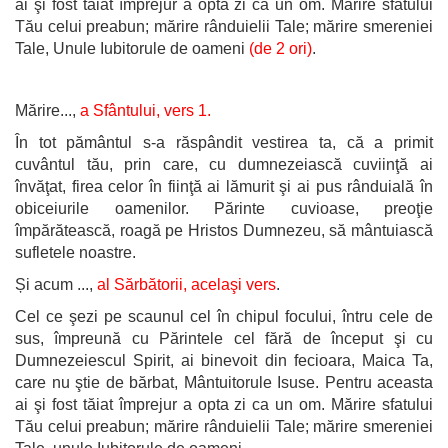
ai şi fost tăiat împrejur a opta zi ca un om. Mărire sfatului
Tău celui preabun; mărire rânduielii Tale; mărire smereniei
Tale, Unule Iubitorule de oameni
(de 2 ori)
.
Mărire...,
a Sfântului, vers 1.
În tot pământul s-a răspândit vestirea ta, că a primit
cuvântul tău, prin care, cu dumnezeiască cuviinţă ai
învăţat, firea celor în fiinţă ai lămurit şi ai pus rânduială în
obiceiurile oamenilor. Părinte cuvioase, preoţie
împărătească, roagă pe Hristos Dumnezeu, să mântuiască
sufletele noastre.
Și acum ...,
al Sărbătorii, acelaşi vers
.
Cel ce şezi pe scaunul cel în chipul focului, întru cele de
sus, împreună cu Părintele cel fără de început şi cu
Dumnezeiescul Spirit, ai binevoit din fecioara, Maica Ta,
care nu ştie de bărbat, Mântuitorule Isuse. Pentru aceasta
ai şi fost tăiat împrejur a opta zi ca un om. Mărire sfatului
Tău celui preabun; mărire rânduielii Tale; mărire smereniei